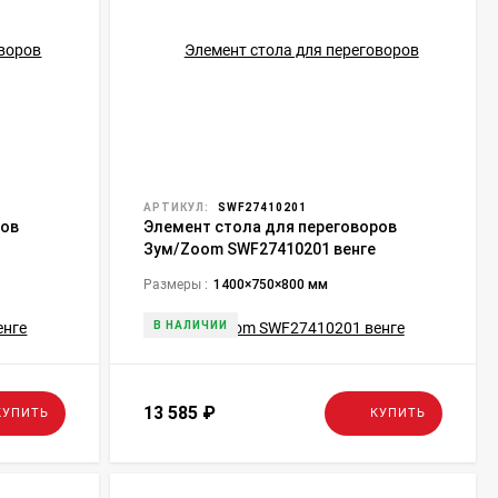
АРТИКУЛ:
SWF27410201
ров
Элемент стола для переговоров
Зум/Zoom SWF27410201 венге
Размеры :
1400×750×800 мм
В НАЛИЧИИ
13 585
₽
КУПИТЬ
КУПИТЬ