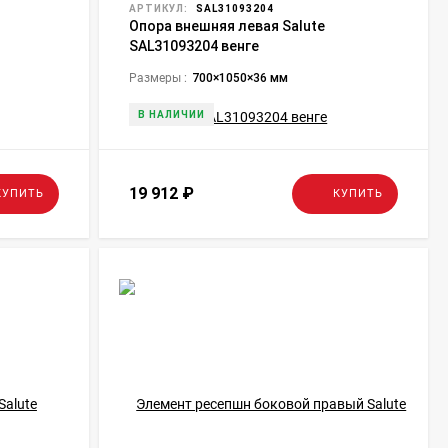
АРТИКУЛ:
SAL31093204
Опора внешняя левая Salute
SAL31093204 венге
Размеры :
700×1050×36 мм
В НАЛИЧИИ
19 912
₽
КУПИТЬ
КУПИТЬ