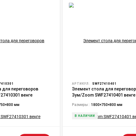
410301
АРТИКУЛ:
SWF27410401
а для переговоров
Элемент стола для перегово
27410301 венге
Зум/Zoom SWF27410401 венге
750×800 мм
Размеры :
1800×750×800 мм
В НАЛИЧИИ