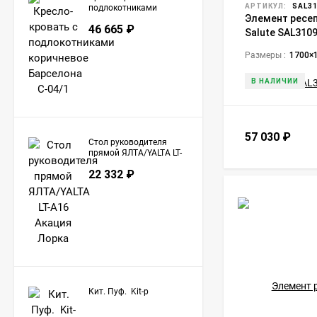
АРТИКУЛ:
SAL31
подлокотниками
Элемент ресе
коричневое Барселона
46 665
₽
С-04/1
Salute SAL310
Размеры :
1700×
В НАЛИЧИИ
57 030
₽
Стол руководителя
прямой ЯЛТА/YALTA LT-
A16 Акация Лорка
22 332
₽
Кит. Пуф. Kit-p