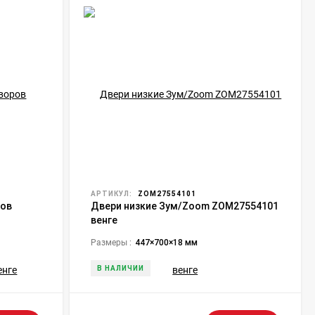
АРТИКУЛ:
ZOM27554101
ров
Двери низкие Зум/Zoom ZOM27554101
венге
Размеры :
447×700×18 мм
В НАЛИЧИИ