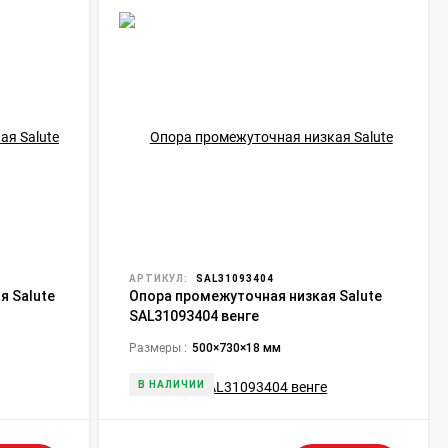
АРТИКУЛ:
SAL31093404
я Salute
Опора промежуточная низкая Salute
SAL31093404 венге
Размеры :
500×730×18 мм
В НАЛИЧИИ