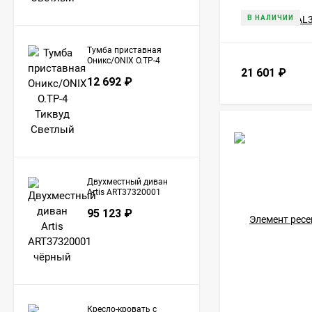
В НАЛИЧИИ
Тумба приставная
Оникс/ONIX O.TP-4
Тиквуд Светлый
21 601
₽
12 692
₽
Двухместный диван
Artis ART37320001
чёрный
95 123
₽
Кресло-кровать с