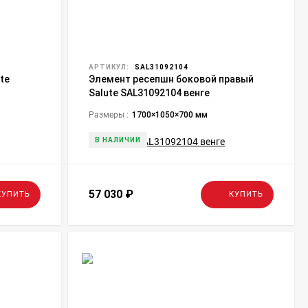
АРТИКУЛ:
SAL31092104
te
Элемент ресепшн боковой правый
Salute SAL31092104 венге
Размеры :
1700×1050×700 мм
В НАЛИЧИИ
57 030
₽
КУПИТЬ
КУПИТЬ