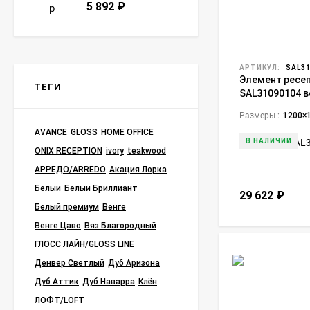
5 892
₽
АРТИКУЛ:
SAL31
Элемент ресеп
ТЕГИ
SAL31090104 в
Размеры :
1200×
AVANCE
GLOSS
HOME OFFICE
В НАЛИЧИИ
ONIX RECEPTION
ivory
teakwood
АРРЕДО/ARREDO
Акация Лорка
Белый
Белый Бриллиант
29 622
₽
Белый премиум
Венге
Венге Цаво
Вяз Благородный
ГЛОСС ЛАЙН/GLOSS LINE
Денвер Светлый
Дуб Аризона
Дуб Аттик
Дуб Наварра
Клён
ЛОФТ/LOFT