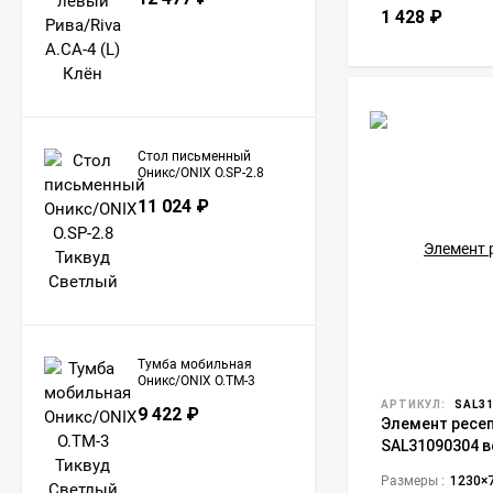
1 428
₽
Стол письменный
Оникс/ONIX O.SP-2.8
Тиквуд Светлый
11 024
₽
Тумба мобильная
Оникс/ONIX O.TM-3
Тиквуд Светлый
АРТИКУЛ:
SAL31
9 422
₽
Элемент ресеп
SAL31090304 в
Размеры :
1230×