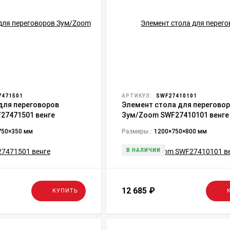
471501
АРТИКУЛ:
SWF27410101
для переговоров
Элемент стола для перегово
27471501 венге
Зум/Zoom SWF27410101 венге
750×350 мм
Размеры :
1200×750×800 мм
В НАЛИЧИИ
12 685
₽
КУПИТЬ