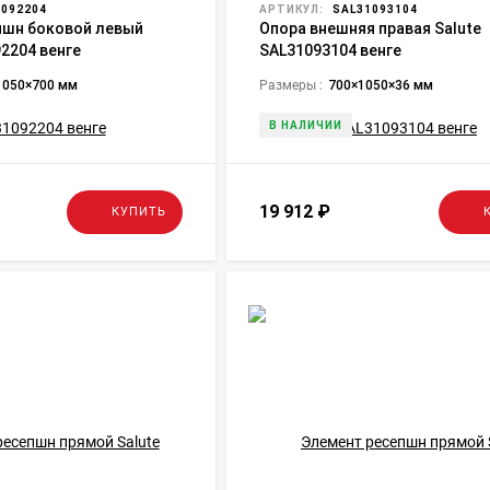
092204
АРТИКУЛ:
SAL31093104
пшн боковой левый
Опора внешняя правая Salute
92204 венге
SAL31093104 венге
1050×700 мм
Размеры :
700×1050×36 мм
В НАЛИЧИИ
19 912
₽
КУПИТЬ