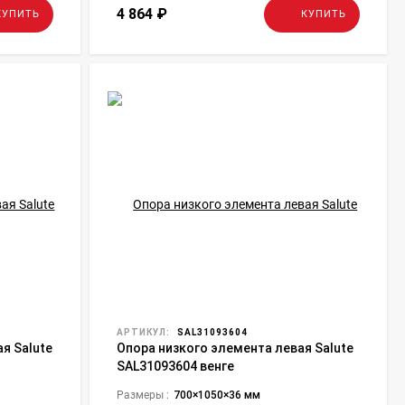
4 864
₽
КУПИТЬ
КУПИТЬ
АРТИКУЛ:
SAL31093604
я Salute
Опора низкого элемента левая Salute
SAL31093604 венге
Размеры :
700×1050×36 мм