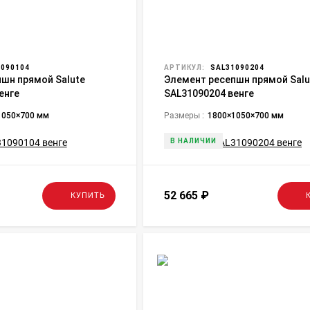
090104
АРТИКУЛ:
SAL31090204
шн прямой Salute
Элемент ресепшн прямой Salu
енге
SAL31090204 венге
1050×700 мм
Размеры :
1800×1050×700 мм
В НАЛИЧИИ
52 665
₽
КУПИТЬ