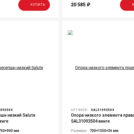
20 585
₽
КУПИТЬ
090304
АРТИКУЛ:
SAL31093504
шн низкий Salute
Опора низкого элемента права
енге
SAL31093504 венге
750×900 мм
Размеры :
700×1050×36 мм