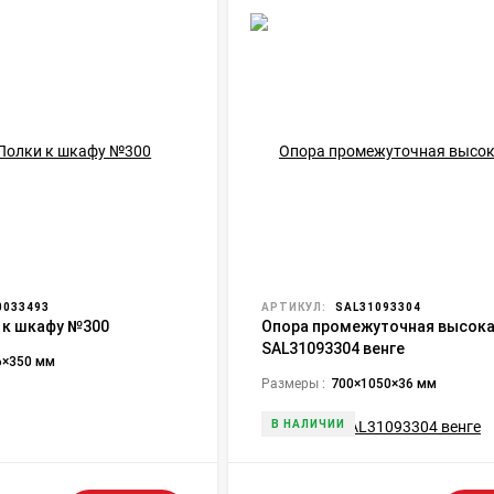
033493
АРТИКУЛ:
SAL31093304
 к шкафу №300
Опора промежуточная высока
SAL31093304 венге
6×350 мм
Размеры :
700×1050×36 мм
В НАЛИЧИИ