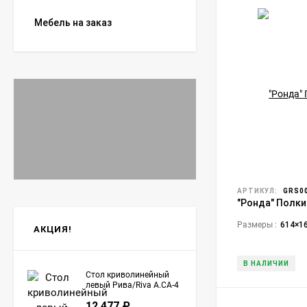
Мебель на заказ
АРТИКУЛ:
GRS00
"Ронда" Полки
Размеры :
614×1
АКЦИЯ!
В НАЛИЧИИ
Стол криволинейный
левый Рива/Riva А.СА-4
(L) Клён
12 477
₽