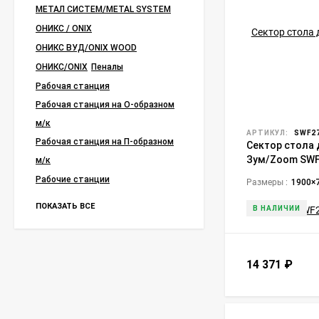
МЕТАЛ СИСТЕМ/METAL SYSTEM
ОНИКС / ONIX
ОНИКС ВУД/ONIX WOOD
ОНИКС/ONIX
Пеналы
Рабочая станция
Рабочая станция на О-образном
м/к
АРТИКУЛ:
SWF27
Рабочая станция на П-образном
Сектор стола 
Зум/Zoom SWF
м/к
Рабочие станции
Размеры :
1900×
ПОКАЗАТЬ ВСЕ
В НАЛИЧИИ
14 371
₽