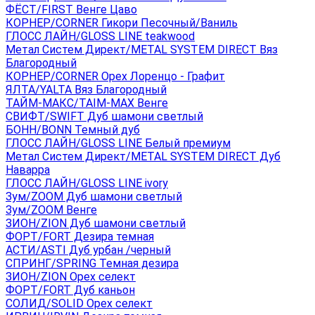
ФЁСТ/FIRST Венге Цаво
КОРНЕР/CORNER Гикори Песочный/Ваниль
ГЛОСС ЛАЙН/GLOSS LINE teakwood
Метал Систем Директ/METAL SYSTEM DIRECT Вяз
Благородный
КОРНЕР/CORNER Орех Лоренцо - Графит
ЯЛТА/YALTA Вяз Благородный
ТАЙМ-МАКС/TAIM-MAX Венге
СВИФТ/SWIFT Дуб шамони светлый
БОНН/BONN Темный дуб
ГЛОСС ЛАЙН/GLOSS LINE Белый премиум
Метал Систем Директ/METAL SYSTEM DIRECT Дуб
Наварра
ГЛОСС ЛАЙН/GLOSS LINE ivory
Зум/ZOOM Дуб шамони светлый
Зум/ZOOM Венге
ЗИОН/ZION Дуб шамони светлый
ФОРТ/FORT Дезира темная
АСТИ/ASTI Дуб урбан /черный
СПРИНГ/SPRING Темная дезира
ЗИОН/ZION Орех селект
ФОРТ/FORT Дуб каньон
СОЛИД/SOLID Орех селект