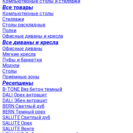
Компьютерные столы и стеллажи
Все товары
Компьютерные столы
Стеллажи
Столы раскладные
Полки
Офисные диваны и кресла
Все диваны и кресла
Офисные диваны
Мягкие кресла
Пуфы и банкетки
Модули
Столы
Приёмные зоны
Ресепшены
B-TONE Вяз бетон темный
DALI Орех антрацит
DALI Эбен антрацит
BERN Светлый дуб
BERN Темный орех
SALUTE Светлый дуб
SALUTE Орех
SALUTE Венге