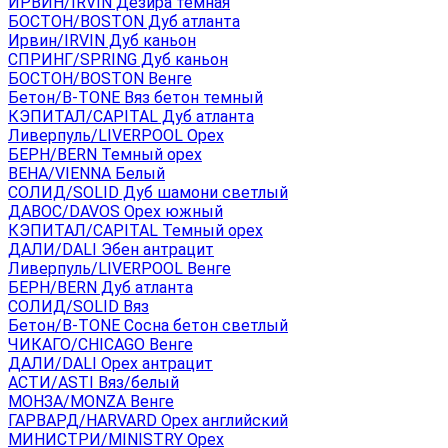
ИРВИН/IRVIN Дезира темная
БОСТОН/BOSTON Дуб атланта
Ирвин/IRVIN Дуб каньон
СПРИНГ/SPRING Дуб каньон
БОСТОН/BOSTON Венге
Бетон/B-TONE Вяз бетон темный
КЭПИТАЛ/CAPITAL Дуб атланта
Ливерпуль/LIVERPOOL Орех
БЕРН/BERN Темный орех
ВЕНА/VIENNA Белый
СОЛИД/SOLID Дуб шамони светлый
ДАВОС/DAVOS Орех южный
КЭПИТАЛ/CAPITAL Темный орех
ДАЛИ/DALI Эбен антрацит
Ливерпуль/LIVERPOOL Венге
БЕРН/BERN Дуб атланта
СОЛИД/SOLID Вяз
Бетон/B-TONE Сосна бетон светлый
ЧИКАГО/CHICAGO Венге
ДАЛИ/DALI Орех антрацит
АСТИ/ASTI Вяз/белый
МОНЗА/MONZA Венге
ГАРВАРД/HARVARD Орех английский
МИНИСТРИ/MINISTRY Орех