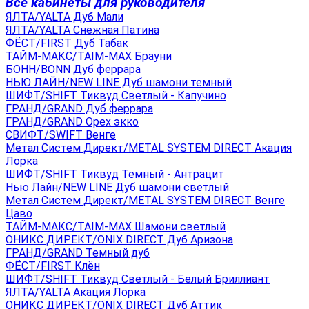
Все кабинеты для руководителя
ЯЛТА/YALTA Дуб Мали
ЯЛТА/YALTA Снежная Патина
ФЁСТ/FIRST Дуб Табак
ТАЙМ-МАКС/TAIM-MAX Брауни
БОНН/BONN Дуб феррара
НЬЮ ЛАЙН/NEW LINE Дуб шамони темный
ШИФТ/SHIFT Тиквуд Светлый - Капучино
ГРАНД/GRAND Дуб феррара
ГРАНД/GRAND Орех экко
СВИФТ/SWIFT Венге
Метал Систем Директ/METAL SYSTEM DIRECT Акация
Лорка
ШИФТ/SHIFT Тиквуд Темный - Антрацит
Нью Лайн/NEW LINE Дуб шамони светлый
Метал Систем Директ/METAL SYSTEM DIRECT Венге
Цаво
ТАЙМ-МАКС/TAIM-MAX Шамони светлый
ОНИКС ДИРЕКТ/ONIX DIRECT Дуб Аризона
ГРАНД/GRAND Темный дуб
ФЁСТ/FIRST Клён
ШИФТ/SHIFT Тиквуд Светлый - Белый Бриллиант
ЯЛТА/YALTA Акация Лорка
ОНИКС ДИРЕКТ/ONIX DIRECT Дуб Аттик