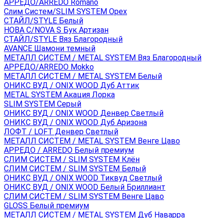
АРРЕДО/ARREDO Romano
Слим Систем/SLIM SYSTEM Орех
СТАЙЛ/STYLE Белый
НОВА С/NOVA S Бук Артизан
СТАЙЛ/STYLE Вяз Благородный
AVANCE Шамони темный
МЕТАЛЛ СИСТЕМ / METAL SYSTEM Вяз Благородный
АРРЕДО/ARREDO Mokko
МЕТАЛЛ СИСТЕМ / METAL SYSTEM Белый
ОНИКС ВУД / ONIX WOOD Дуб Аттик
METAL SYSTEM Акация Лорка
SLIM SYSTEM Серый
ОНИКС ВУД / ONIX WOOD Денвер Светлый
ОНИКС ВУД / ONIX WOOD Дуб Аризона
ЛОФТ / LOFT Денвер Светлый
МЕТАЛЛ СИСТЕМ / METAL SYSTEM Венге Цаво
АРРЕДО / ARREDO Белый премиум
СЛИМ СИСТЕМ / SLIM SYSTEM Клён
СЛИМ СИСТЕМ / SLIM SYSTEM Белый
ОНИКС ВУД / ONIX WOOD Тиквуд Светлый
ОНИКС ВУД / ONIX WOOD Белый Бриллиант
СЛИМ СИСТЕМ / SLIM SYSTEM Венге Цаво
GLOSS Белый премиум
МЕТАЛЛ СИСТЕМ / METAL SYSTEM Дуб Наварра