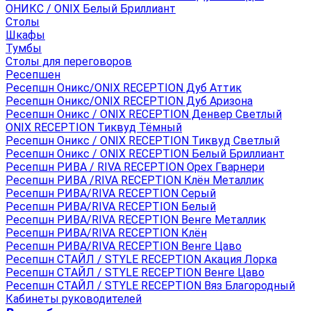
ОНИКС / ONIX Белый Бриллиант
Столы
Шкафы
Тумбы
Столы для переговоров
Ресепшен
Ресепшн Оникс/ONIX RECEPTION Дуб Аттик
Ресепшн Оникс/ONIX RECEPTION Дуб Аризона
Ресепшн Оникс / ONIX RECEPTION Денвер Светлый
ONIX RECEPTION Тиквуд Тёмный
Ресепшн Оникс / ONIX RECEPTION Тиквуд Светлый
Ресепшн Оникс / ONIX RECEPTION Белый Бриллиант
Ресепшн РИВА / RIVA RECEPTION Орех Гварнери
Ресепшн РИВА /RIVA RECEPTION Клён Металлик
Ресепшн РИВА/RIVA RECEPTION Серый
Ресепшн РИВА/RIVA RECEPTION Белый
Ресепшн РИВА/RIVA RECEPTION Венге Металлик
Ресепшн РИВА/RIVA RECEPTION Клён
Ресепшн РИВА/RIVA RECEPTION Венге Цаво
Ресепшн СТАЙЛ / STYLE RECEPTION Акация Лорка
Ресепшн СТАЙЛ / STYLE RECEPTION Венге Цаво
Ресепшн СТАЙЛ / STYLE RECEPTION Вяз Благородный
Кабинеты руководителей