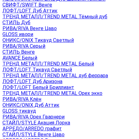
СВИФТ/SWIFT Венге
ЛОФТ/LOFT Дуб Аттик
ТРЕНД МЕТАЛЛ/TREND METAL Тёмный дуб
СТИЛЬ Дуб
РИВА/RIVA Венге Цаво
GLOSS ивори
ОНИКС/ONIX Тиквуд Светлый
РИВА/RIVA Серый
СТИЛЬ Венге
AVANСE Белый
ТРЕНД МЕТАЛЛ/TREND METAL Белый
ЛОФТ/LOFT Тиквуд Светлый
ТРЕНД МЕТАЛЛ/TREND METAL дуб феррара
ЛОФТ/LOFT Дуб Аризона
ЛОФТ/LOFT Белый Бриллиант
ТРЕНД МЕТАЛЛ/TREND METAL Орех экко
РИВА/RIVA Клён
ОНИКС/ONIX Дуб Аттик
GLOSS тиквуд
РИВА/RIVA Орех Гварнери
СТАЙЛ/STYLE Акация Лорка
АРРЕДО/ARREDO графит
СТАЙЛ/STYLE Венге Цаво