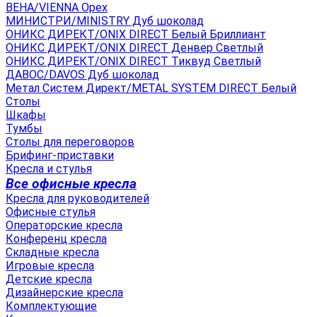
ВЕНА/VIENNA Орех
МИНИСТРИ/MINISTRY Дуб шоколад
ОНИКС ДИРЕКТ/ONIX DIRECT Белый Бриллиант
ОНИКС ДИРЕКТ/ONIX DIRECT Денвер Светлый
ОНИКС ДИРЕКТ/ONIX DIRECT Тиквуд Светлый
ДАВОС/DAVOS Дуб шоколад
Метал Систем Директ/METAL SYSTEM DIRECT Белый
Столы
Шкафы
Тумбы
Столы для переговоров
Брифинг-приставки
Кресла и стулья
Все офисные кресла
Кресла для руководителей
Офисные стулья
Операторские кресла
Конференц кресла
Складные кресла
Игровые кресла
Детские кресла
Дизайнерские кресла
Комплектующие