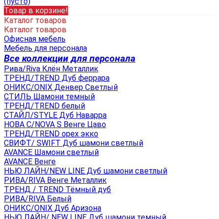
(пусто)
Товар в корзине!
Каталог товаров
Каталог товаров
Офисная мебель
Мебель для персонала
Все коллекции для персонала
Рива/Riva Клён Металлик
ТРЕНД/TREND Дуб феррара
ОНИКС/ONIX Денвер Светлый
СТИЛЬ Шамони темный
ТРЕНД/TREND белый
СТАЙЛ/STYLE Дуб Наварра
НОВА С/NOVA S Венге Цаво
ТРЕНД/TREND орех экко
СВИФТ/ SWIFT Дуб шамони светлый
AVANCE Шамони светлый
AVANCE Венге
НЬЮ ЛАЙН/NEW LINE Дуб шамони светлый
РИВА/RIVA Венге Металлик
TРЕНД / TREND Тёмный дуб
РИВА/RIVA Белый
ОНИКС/ONIX Дуб Аризона
НЬЮ ЛАЙН/ NEW LINE Дуб шамони темный