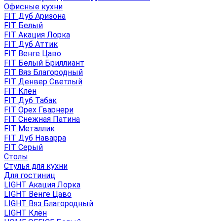
Офисные кухни
FIT Дуб Аризона
FIT Белый
FIT Акация Лорка
FIT Дуб Аттик
FIT Венге Цаво
FIT Белый Бриллиант
FIT Вяз Благородный
FIT Денвер Светлый
FIT Клён
FIT Дуб Табак
FIT Орех Гварнери
FIT Снежная Патина
FIT Металлик
FIT Дуб Наварра
FIT Серый
Столы
Стулья для кухни
Для гостиниц
LIGHT Акация Лорка
LIGHT Венге Цаво
LIGHT Вяз Благородный
LIGHT Клён