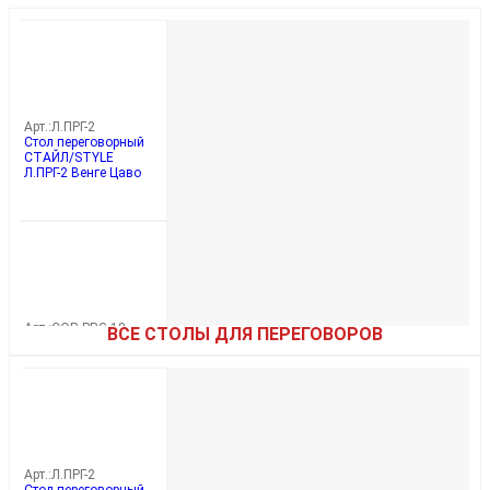
Арт.:
Л.ПРГ-2
Стол переговорный
СТАЙЛ/STYLE
Л.ПРГ-2 Венге Цаво
Арт.:
COR.PRG-18
ВСЕ СТОЛЫ ДЛЯ ПЕРЕГОВОРОВ
Стол переговорный
КОРНЕР/CORNER
COR.PRG-18 Гикори
Песочный/Ваниль
Арт.:
Л.ПРГ-2
Стол переговорный