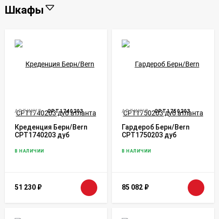
Шкафы
АРТИКУЛ:
CPT1740203
АРТИКУЛ:
CPT1750203
Креденция Берн/Bern
Гардероб Берн/Bern
CPT1740203 дуб
CPT1750203 дуб
атланта
атланта
В НАЛИЧИИ
В НАЛИЧИИ
51 230
₽
85 082
₽