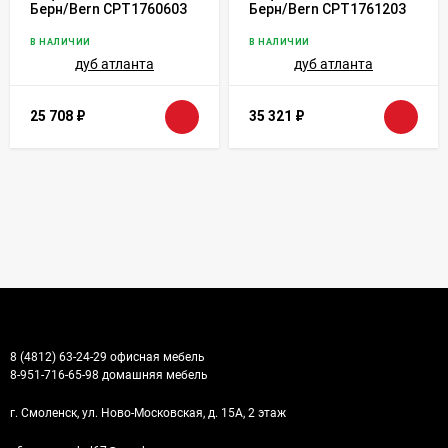
Берн/Bern CPT1760603
Берн/Bern CPT1761203
дуб атланта
дуб атланта
В НАЛИЧИИ
В НАЛИЧИИ
25 708
₽
35 321
₽
8 (4812) 63-24-29 офисная мебель
8-951-716-65-98 домашняя мебель
г. Смоленск, ул. Ново-Московская, д. 15А, 2 этаж