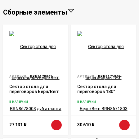
Сборные элементы
АРТИКУЛ:
BRN8678003
АРТИКУЛ:
BRN8671803
Сектор стола для
Сектор стола для
переговоров Берн/Bern
переговоров 180°
BRN8678003 дуб
Берн/Bern BRN8671803
атланта
дуб атланта
В НАЛИЧИИ
В НАЛИЧИИ
27 131
₽
30 610
₽