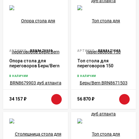
АРТИКУЛ:
BRN8679903
АРТИКУЛ:
BRN8671503
Опора стола для
Топ стола для
переговоров Берн/Bern
переговоров 150
BRN8679903 дуб
Берн/Bern BRN8671503
атланта
дуб атланта
В НАЛИЧИИ
В НАЛИЧИИ
34 157
₽
56 870
₽