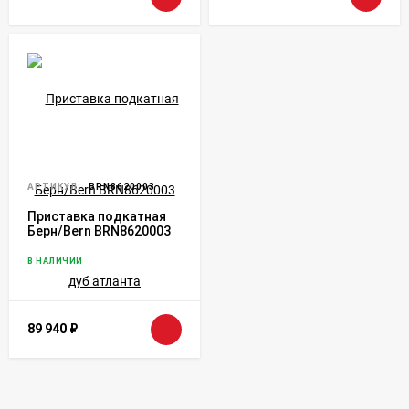
АРТИКУЛ:
BRN8620003
Приставка подкатная
Берн/Bern BRN8620003
дуб атланта
В НАЛИЧИИ
89 940
₽