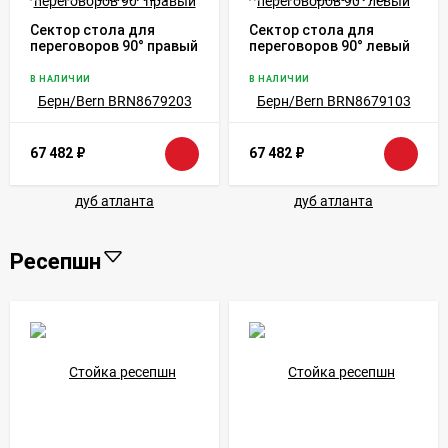
Сектор стола для
Сектор стола для
переговоров 90° правый
переговоров 90° левый
Берн/Bern BRN8679203
Берн/Bern BRN8679103
дуб атланта
дуб атланта
В НАЛИЧИИ
В НАЛИЧИИ
67 482
₽
67 482
₽
Ресепшн