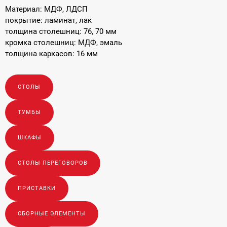
Материал: МДФ, ЛДСП
покрытие: ламинат, лак
толщина столешниц: 76, 70 мм
кромка столешниц: МДФ, эмаль
толщина каркасов: 16 мм
толщина топов тумб: 16 мм
толщина топа креденции: 24 мм
кромка топов: эмаль
СТОЛЫ
толщина декоративных топов шкафов: 65 мм
ТУМБЫ
ШКАФЫ
СТОЛЫ ПЕРЕГОВОРОВ
ПРИСТАВКИ
СБОРНЫЕ ЭЛЕМЕНТЫ