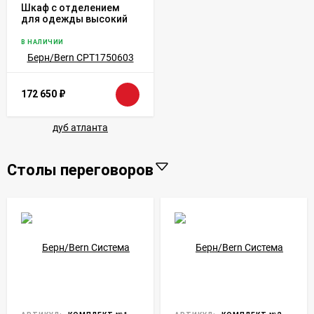
Шкаф с отделением
для одежды высокий
Берн/Bern CPT1750603
дуб атланта
В НАЛИЧИИ
172 650
₽
Столы переговоров