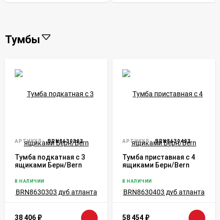
Тумбы
АРТИКУЛ:
BRN8630303
АРТИКУЛ:
BRN8630403
Тумба подкатная с 3
Тумба приставная с 4
ящиками Берн/Bern
ящиками Берн/Bern
BRN8630303 дуб
BRN8630403 дуб
атланта
атланта
В НАЛИЧИИ
В НАЛИЧИИ
38 406
₽
58 454
₽