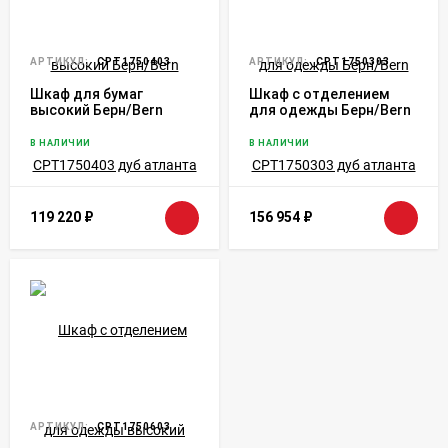
АРТИКУЛ:
CPT1750403
АРТИКУЛ:
CPT1750303
Шкаф для бумаг
Шкаф с отделением
высокий Берн/Bern
для одежды Берн/Bern
CPT1750403 дуб
CPT1750303 дуб
атланта
атланта
В НАЛИЧИИ
В НАЛИЧИИ
119 220
₽
156 954
₽
АРТИКУЛ:
CPT1750603