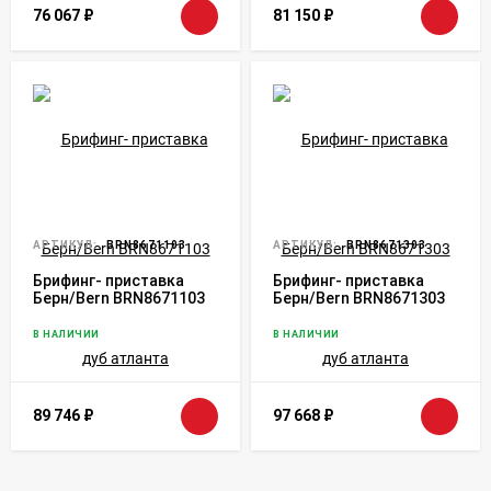
76 067
₽
81 150
₽
АРТИКУЛ:
BRN8671103
АРТИКУЛ:
BRN8671303
Брифинг- приставка
Брифинг- приставка
Берн/Bern BRN8671103
Берн/Bern BRN8671303
дуб атланта
дуб атланта
В НАЛИЧИИ
В НАЛИЧИИ
89 746
₽
97 668
₽