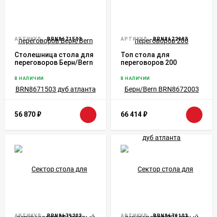
АРТИКУЛ:
BRN8671503
АРТИКУЛ:
BRN8672003
Столешница стола для
Топ стола для
переговоров Берн/Bern
переговоров 200
BRN8671503 дуб
Берн/Bern BRN8672003
атланта
дуб атланта
В НАЛИЧИИ
В НАЛИЧИИ
56 870
₽
66 414
₽
АРТИКУЛ:
BRN8679203
АРТИКУЛ:
BRN8679103