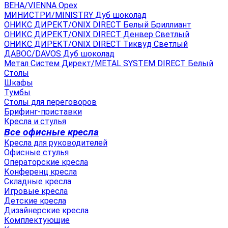
ВЕНА/VIENNA Орех
МИНИСТРИ/MINISTRY Дуб шоколад
ОНИКС ДИРЕКТ/ONIX DIRECT Белый Бриллиант
ОНИКС ДИРЕКТ/ONIX DIRECT Денвер Светлый
ОНИКС ДИРЕКТ/ONIX DIRECT Тиквуд Светлый
ДАВОС/DAVOS Дуб шоколад
Метал Систем Директ/METAL SYSTEM DIRECT Белый
Столы
Шкафы
Тумбы
Столы для переговоров
Брифинг-приставки
Кресла и стулья
Все офисные кресла
Кресла для руководителей
Офисные стулья
Операторские кресла
Конференц кресла
Складные кресла
Игровые кресла
Детские кресла
Дизайнерские кресла
Комплектующие