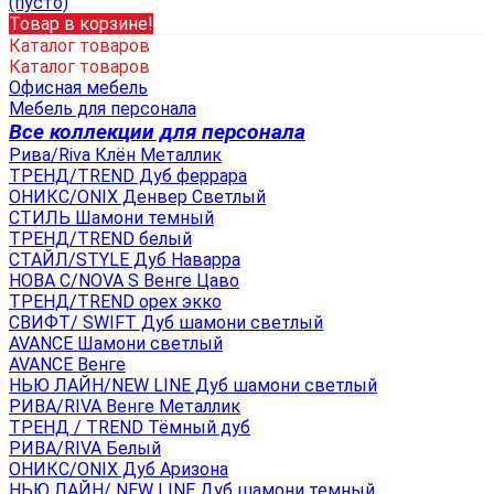
(пусто)
Товар в корзине!
Каталог товаров
Каталог товаров
Офисная мебель
Мебель для персонала
Все коллекции для персонала
Рива/Riva Клён Металлик
ТРЕНД/TREND Дуб феррара
ОНИКС/ONIX Денвер Светлый
СТИЛЬ Шамони темный
ТРЕНД/TREND белый
СТАЙЛ/STYLE Дуб Наварра
НОВА С/NOVA S Венге Цаво
ТРЕНД/TREND орех экко
СВИФТ/ SWIFT Дуб шамони светлый
AVANCE Шамони светлый
AVANCE Венге
НЬЮ ЛАЙН/NEW LINE Дуб шамони светлый
РИВА/RIVA Венге Металлик
TРЕНД / TREND Тёмный дуб
РИВА/RIVA Белый
ОНИКС/ONIX Дуб Аризона
НЬЮ ЛАЙН/ NEW LINE Дуб шамони темный