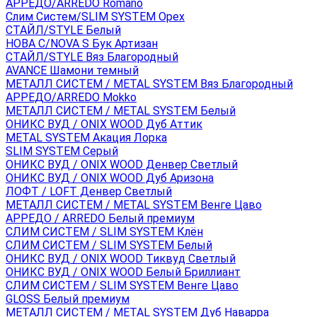
АРРЕДО/ARREDO Romano
Слим Систем/SLIM SYSTEM Орех
СТАЙЛ/STYLE Белый
НОВА С/NOVA S Бук Артизан
СТАЙЛ/STYLE Вяз Благородный
AVANCE Шамони темный
МЕТАЛЛ СИСТЕМ / METAL SYSTEM Вяз Благородный
АРРЕДО/ARREDO Mokko
МЕТАЛЛ СИСТЕМ / METAL SYSTEM Белый
ОНИКС ВУД / ONIX WOOD Дуб Аттик
METAL SYSTEM Акация Лорка
SLIM SYSTEM Серый
ОНИКС ВУД / ONIX WOOD Денвер Светлый
ОНИКС ВУД / ONIX WOOD Дуб Аризона
ЛОФТ / LOFT Денвер Светлый
МЕТАЛЛ СИСТЕМ / METAL SYSTEM Венге Цаво
АРРЕДО / ARREDO Белый премиум
СЛИМ СИСТЕМ / SLIM SYSTEM Клён
СЛИМ СИСТЕМ / SLIM SYSTEM Белый
ОНИКС ВУД / ONIX WOOD Тиквуд Светлый
ОНИКС ВУД / ONIX WOOD Белый Бриллиант
СЛИМ СИСТЕМ / SLIM SYSTEM Венге Цаво
GLOSS Белый премиум
МЕТАЛЛ СИСТЕМ / METAL SYSTEM Дуб Наварра