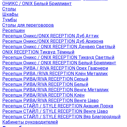
ОНИКС / ONIX Белый Бриллиант
Столы
Шкафы
Тумбы
Столы для переговоров
Ресепшен
Ресепшн Оникс/ONIX RECEPTION Дуб Аттик
Ресепшн Оникс/ONIX RECEPTION Дуб Аризона
Ресепшн Оникс / ONIX RECEPTION Денвер Светлый
ONIX RECEPTION Тиквуд Тёмный
Ресепшн Оникс / ONIX RECEPTION Тиквуд Светлый
Ресепшн Оникс / ONIX RECEPTION Белый Бриллиант
Ресепшн РИВА / RIVA RECEPTION Орех Гварнери
Ресепшн РИВА /RIVA RECEPTION Клён Металлик
Ресепшн РИВА/RIVA RECEPTION Серый
Ресепшн РИВА/RIVA RECEPTION Белый
Ресепшн РИВА/RIVA RECEPTION Венге Металлик
Ресепшн РИВА/RIVA RECEPTION Клён
Ресепшн РИВА/RIVA RECEPTION Венге Цаво
Ресепшн СТАЙЛ / STYLE RECEPTION Акация Лорка
Ресепшн СТАЙЛ / STYLE RECEPTION Венге Цаво
Ресепшн СТАЙЛ / STYLE RECEPTION Вяз Благородный
Кабинеты руководителей