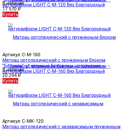
В наличии
натуралформ LIGHT С-М-120 Вяз Благородный
17 570
₽
Купить
Артикул:
С-М-160
Матрац ортопедический с пружинным блоком
"Боннель", усиленные боковины, наполнение –
В наличии
натуралформ LIGHT С-М-160 Вяз Благородный
20 294
₽
Купить
Артикул:
С-МК-120
Матрац ортопедический с независимым пружинным