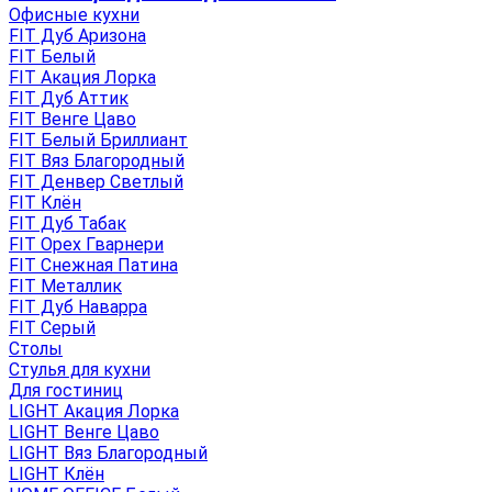
Офисные кухни
FIT Дуб Аризона
FIT Белый
FIT Акация Лорка
FIT Дуб Аттик
FIT Венге Цаво
FIT Белый Бриллиант
FIT Вяз Благородный
FIT Денвер Светлый
FIT Клён
FIT Дуб Табак
FIT Орех Гварнери
FIT Снежная Патина
FIT Металлик
FIT Дуб Наварра
FIT Серый
Столы
Стулья для кухни
Для гостиниц
LIGHT Акация Лорка
LIGHT Венге Цаво
LIGHT Вяз Благородный
LIGHT Клён