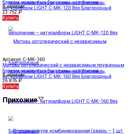
блоком, усиленные боковины, наполнение –
В наличии
натуралформ LIGHT С-МК-120 Вяз Благородный
23 752
₽
Купить
Артикул:
С-МК-160
Матрац ортопедический с независимым пружинным
блоком, усиленные боковины, наполнение –
В наличии
натуралформ LIGHT С-МК-160 Вяз Благородный
26 876
₽
Купить
Прихожие