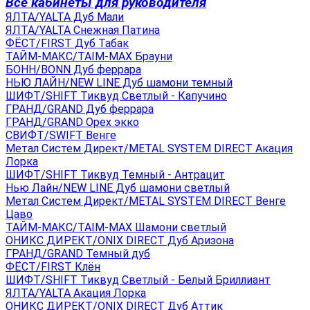
Все кабинеты для руководителя
ЯЛТА/YALTA Дуб Мали
ЯЛТА/YALTA Снежная Патина
ФЁСТ/FIRST Дуб Табак
ТАЙМ-МАКС/TAIM-MAX Брауни
БОНН/BONN Дуб феррара
НЬЮ ЛАЙН/NEW LINE Дуб шамони темный
ШИФТ/SHIFT Тиквуд Светлый - Капучино
ГРАНД/GRAND Дуб феррара
ГРАНД/GRAND Орех экко
СВИФТ/SWIFT Венге
Метал Систем Директ/METAL SYSTEM DIRECT Акация
Лорка
ШИФТ/SHIFT Тиквуд Темный - Антрацит
Нью Лайн/NEW LINE Дуб шамони светлый
Метал Систем Директ/METAL SYSTEM DIRECT Венге
Цаво
ТАЙМ-МАКС/TAIM-MAX Шамони светлый
ОНИКС ДИРЕКТ/ONIX DIRECT Дуб Аризона
ГРАНД/GRAND Темный дуб
ФЁСТ/FIRST Клён
ШИФТ/SHIFT Тиквуд Светлый - Белый Бриллиант
ЯЛТА/YALTA Акация Лорка
ОНИКС ДИРЕКТ/ONIX DIRECT Дуб Аттик