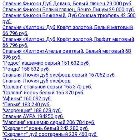
Спальня Фьюжн Дуб Делано, Белый глянец 29 000 руб.
Спальня Фьюжн Белый глянец, Венге Линум 29 000 руб.
Спальня Фьюжн Бежевый, Дуб Сонома трюфель 42 500
руб.
Спальня «Хилтон» Дуб Крафт золотой, Белый матовый
66 796 руб.
Спальня «Хилтон» Дуб Крафт золотой, Графит матовый
66 796 руб.
Спальня «Хилтон»Ателье светлый, Белый матовый 68
396 руб.
"Родос" кашемир серый 151 632 руб.
"Ронда" 158 532 руб.
Спальня Лючия дуб оксфорд серый 167052 руб.
Спальня Лючия дуб оксфорд
"Орлеан" стальной серый 165 370 руб.
"Орлеан" Ясень белый 165 370 руб.
"Афины" 160 092 руб.
"Парма" 183 240 руб.
"Флоренция" 188 628 руб.
Спальня АУРА 194250 руб.
"Мартина" кашемир серый 206 784 руб.
"Скарлетт" ясень белый 242 280 руб.
"Скарлетт" дуб состареный 239 460 руб.