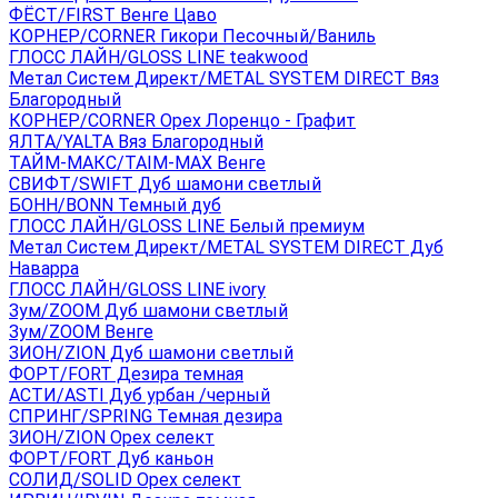
ФЁСТ/FIRST Венге Цаво
КОРНЕР/CORNER Гикори Песочный/Ваниль
ГЛОСС ЛАЙН/GLOSS LINE teakwood
Метал Систем Директ/METAL SYSTEM DIRECT Вяз
Благородный
КОРНЕР/CORNER Орех Лоренцо - Графит
ЯЛТА/YALTA Вяз Благородный
ТАЙМ-МАКС/TAIM-MAX Венге
СВИФТ/SWIFT Дуб шамони светлый
БОНН/BONN Темный дуб
ГЛОСС ЛАЙН/GLOSS LINE Белый премиум
Метал Систем Директ/METAL SYSTEM DIRECT Дуб
Наварра
ГЛОСС ЛАЙН/GLOSS LINE ivory
Зум/ZOOM Дуб шамони светлый
Зум/ZOOM Венге
ЗИОН/ZION Дуб шамони светлый
ФОРТ/FORT Дезира темная
АСТИ/ASTI Дуб урбан /черный
СПРИНГ/SPRING Темная дезира
ЗИОН/ZION Орех селект
ФОРТ/FORT Дуб каньон
СОЛИД/SOLID Орех селект