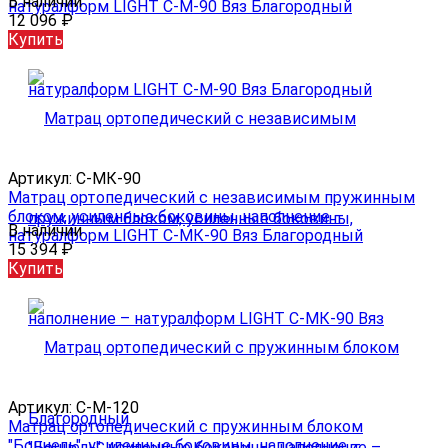
В наличии
натуралформ LIGHT С-M-90 Вяз Благородный
12 096
₽
Купить
Артикул:
С-МК-90
Матрац ортопедический с независимым пружинным
блоком, усиленные боковины, наполнение –
В наличии
натуралформ LIGHT С-МК-90 Вяз Благородный
15 394
₽
Купить
Артикул:
С-М-120
Матрац ортопедический с пружинным блоком
"Боннель", усиленные боковины, наполнение –