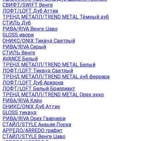
СВИФТ/SWIFT Венге
ЛОФТ/LOFT Дуб Аттик
ТРЕНД МЕТАЛЛ/TREND METAL Тёмный дуб
СТИЛЬ Дуб
РИВА/RIVA Венге Цаво
GLOSS ивори
ОНИКС/ONIX Тиквуд Светлый
РИВА/RIVA Серый
СТИЛЬ Венге
AVANСE Белый
ТРЕНД МЕТАЛЛ/TREND METAL Белый
ЛОФТ/LOFT Тиквуд Светлый
ТРЕНД МЕТАЛЛ/TREND METAL дуб феррара
ЛОФТ/LOFT Дуб Аризона
ЛОФТ/LOFT Белый Бриллиант
ТРЕНД МЕТАЛЛ/TREND METAL Орех экко
РИВА/RIVA Клён
ОНИКС/ONIX Дуб Аттик
GLOSS тиквуд
РИВА/RIVA Орех Гварнери
СТАЙЛ/STYLE Акация Лорка
АРРЕДО/ARREDO графит
СТАЙЛ/STYLE Венге Цаво