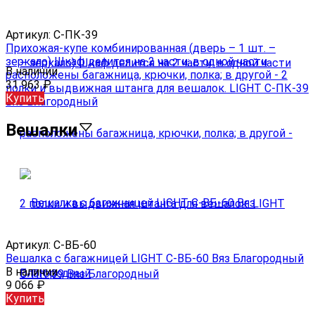
Артикул:
С-ПК-39
Прихожая-купе комбинированная (дверь – 1 шт. –
зеркало) Шкаф делится на 2 части: в одной части
В наличии
расположены багажница, крючки, полка; в другой - 2
31 963
₽
полки и выдвижная штанга для вешалок. LIGHT С-ПК-39
Купить
Вяз Благородный
Вешалки
Артикул:
С-ВБ-60
Вешалка с багажницей LIGHT С-ВБ-60 Вяз Благородный
В наличии
9 066
₽
Купить