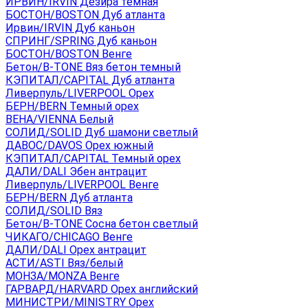
ИРВИН/IRVIN Дезира темная
БОСТОН/BOSTON Дуб атланта
Ирвин/IRVIN Дуб каньон
СПРИНГ/SPRING Дуб каньон
БОСТОН/BOSTON Венге
Бетон/B-TONE Вяз бетон темный
КЭПИТАЛ/CAPITAL Дуб атланта
Ливерпуль/LIVERPOOL Орех
БЕРН/BERN Темный орех
ВЕНА/VIENNA Белый
СОЛИД/SOLID Дуб шамони светлый
ДАВОС/DAVOS Орех южный
КЭПИТАЛ/CAPITAL Темный орех
ДАЛИ/DALI Эбен антрацит
Ливерпуль/LIVERPOOL Венге
БЕРН/BERN Дуб атланта
СОЛИД/SOLID Вяз
Бетон/B-TONE Сосна бетон светлый
ЧИКАГО/CHICAGO Венге
ДАЛИ/DALI Орех антрацит
АСТИ/ASTI Вяз/белый
МОНЗА/MONZA Венге
ГАРВАРД/HARVARD Орех английский
МИНИСТРИ/MINISTRY Орех