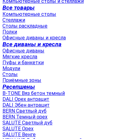
Компьютерные столы и стеллажи
Все товары
Компьютерные столы
Стеллажи
Столы раскладные
Полки
Офисные диваны и кресла
Все диваны и кресла
Офисные диваны
Мягкие кресла
Пуфы и банкетки
Модули
Столы
Приёмные зоны
Ресепшены
B-TONE Вяз бетон темный
DALI Орех антрацит
DALI Эбен антрацит
BERN Светлый дуб
BERN Темный орех
SALUTE Светлый дуб
SALUTE Орех
SALUTE Венге