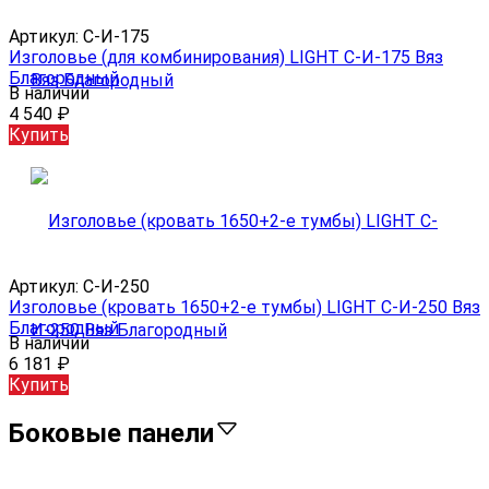
Артикул:
С-И-175
Изголовье (для комбинирования) LIGHT С-И-175 Вяз
Благородный
В наличии
4 540
₽
Купить
Артикул:
С-И-250
Изголовье (кровать 1650+2-е тумбы) LIGHT С-И-250 Вяз
Благородный
В наличии
6 181
₽
Купить
Боковые панели