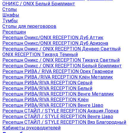
ОНИКС / ONIX Белый Бриллиант
Столы
Шкафы
Тумбы
Столы для переговоров
Ресепшен
Ресепшн Оникс/ONIX RECEPTION Дуб Аттик
Ресепшн Оникс/ONIX RECEPTION Дуб Аризона
Ресепшн Оникс / ONIX RECEPTION Денвер Светлый
ONIX RECEPTION Тиквуд Тёмный
Ресепшн Оникс / ONIX RECEPTION Тиквуд Светлый
Ресепшн Оникс / ONIX RECEPTION Белый Бриллиант
Ресепшн РИВА / RIVA RECEPTION Орех Гварнери
Ресепшн РИВА /RIVA RECEPTION Клён Металлик
Ресепшн РИВА/RIVA RECEPTION Серый
Ресепшн РИВА/RIVA RECEPTION Белый
Ресепшн РИВА/RIVA RECEPTION Венге Металлик
Ресепшн РИВА/RIVA RECEPTION Клён
Ресепшн РИВА/RIVA RECEPTION Венге Цаво
Ресепшн СТАЙЛ / STYLE RECEPTION Акация Лорка
Ресепшн СТАЙЛ / STYLE RECEPTION Венге Цаво
Ресепшн СТАЙЛ / STYLE RECEPTION Вяз Благородный
Кабинеты руководителей