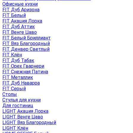
Офисные кухни
FIT Дуб Аризона
FIT Белый
FIT Акация Лорка
FIT Дуб Аттик
FIT Венге Цаво
FIT Белый Бриллиант
FIT Вяз Благородный
FIT Денвер Светлый
FIT Клён
FIT Дуб Табак
FIT Орех Гварнери
FIT Снежная Патина
FIT Металлик
FIT Дуб Наварра
FIT Серый
Столы
Стулья для кухни
Для гостиниц
LIGHT Акация Лорка
LIGHT Венге Цаво
LIGHT Вяз Благородный
LIGHT Клён