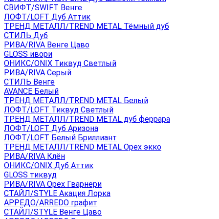
СВИФТ/SWIFT Венге
ЛОФТ/LOFT Дуб Аттик
ТРЕНД МЕТАЛЛ/TREND METAL Тёмный дуб
СТИЛЬ Дуб
РИВА/RIVA Венге Цаво
GLOSS ивори
ОНИКС/ONIX Тиквуд Светлый
РИВА/RIVA Серый
СТИЛЬ Венге
AVANСE Белый
ТРЕНД МЕТАЛЛ/TREND METAL Белый
ЛОФТ/LOFT Тиквуд Светлый
ТРЕНД МЕТАЛЛ/TREND METAL дуб феррара
ЛОФТ/LOFT Дуб Аризона
ЛОФТ/LOFT Белый Бриллиант
ТРЕНД МЕТАЛЛ/TREND METAL Орех экко
РИВА/RIVA Клён
ОНИКС/ONIX Дуб Аттик
GLOSS тиквуд
РИВА/RIVA Орех Гварнери
СТАЙЛ/STYLE Акация Лорка
АРРЕДО/ARREDO графит
СТАЙЛ/STYLE Венге Цаво