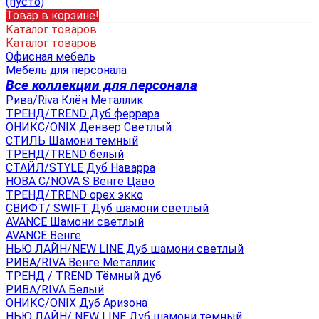
(пусто)
Товар в корзине!
Каталог товаров
Каталог товаров
Офисная мебель
Мебель для персонала
Все коллекции для персонала
Рива/Riva Клён Металлик
ТРЕНД/TREND Дуб феррара
ОНИКС/ONIX Денвер Светлый
СТИЛЬ Шамони темный
ТРЕНД/TREND белый
СТАЙЛ/STYLE Дуб Наварра
НОВА С/NOVA S Венге Цаво
ТРЕНД/TREND орех экко
СВИФТ/ SWIFT Дуб шамони светлый
AVANCE Шамони светлый
AVANCE Венге
НЬЮ ЛАЙН/NEW LINE Дуб шамони светлый
РИВА/RIVA Венге Металлик
TРЕНД / TREND Тёмный дуб
РИВА/RIVA Белый
ОНИКС/ONIX Дуб Аризона
НЬЮ ЛАЙН/ NEW LINE Дуб шамони темный