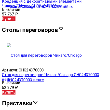
Креденция с декоративными элементами
Чикаго/Chicago CHG24340203 венге
В наличии
57 767
₽
Купить
Столы переговоров
Артикул:
CHG24370003
Стол для переговоров Чикаго/Chicago CHG24370003
венге
В наличии
62 379
₽
Купить
Приставки