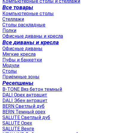
Компьютерные столы и стеллажи
Все товары
Компьютерные столы
Стеллажи
Столы раскладные
Полки
Офисные диваны и кресла
Все диваны и кресла
Офисные диваны
Мягкие кресла
Пуфы и банкетки
Модули
Столы
Приёмные зоны
Ресепшены
B-TONE Вяз бетон темный
DALI Орех антрацит
DALI Эбен антрацит
BERN Светлый дуб
BERN Темный орех
SALUTE Светлый дуб
SALUTE Орех
SALUTE Венге