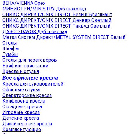
ВЕНА/VIENNA Орех
МИНИСТРИ/MINISTRY Дуб шоколад
ОНИКС ДИРЕКТ/ONIX DIRECT Белый Бриллиант
ОНИКС ДИРЕКТ/ONIX DIRECT Денвер Светлый
ОНИКС ДИРЕКТ/ONIX DIRECT Тиквуд Светлый
ДАВОС/DAVOS Дуб шоколад
Метал Систем Директ/METAL SYSTEM DIRECT Белый
Столы
Шкафы
Тумбы
Столы для переговоров
Брифинг-приставки
Кресла и стулья
Все офисные кресла
Кресла для руководителей
Офисные стулья
Операторские кресла
Конференц кресла
Складные кресла
Игровые кресла
Детские кресла
Дизайнерские кресла
Комплектующие