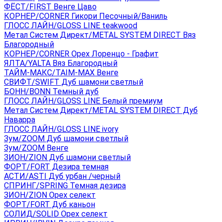
ФЁСТ/FIRST Венге Цаво
КОРНЕР/CORNER Гикори Песочный/Ваниль
ГЛОСС ЛАЙН/GLOSS LINE teakwood
Метал Систем Директ/METAL SYSTEM DIRECT Вяз
Благородный
КОРНЕР/CORNER Орех Лоренцо - Графит
ЯЛТА/YALTA Вяз Благородный
ТАЙМ-МАКС/TAIM-MAX Венге
СВИФТ/SWIFT Дуб шамони светлый
БОНН/BONN Темный дуб
ГЛОСС ЛАЙН/GLOSS LINE Белый премиум
Метал Систем Директ/METAL SYSTEM DIRECT Дуб
Наварра
ГЛОСС ЛАЙН/GLOSS LINE ivory
Зум/ZOOM Дуб шамони светлый
Зум/ZOOM Венге
ЗИОН/ZION Дуб шамони светлый
ФОРТ/FORT Дезира темная
АСТИ/ASTI Дуб урбан /черный
СПРИНГ/SPRING Темная дезира
ЗИОН/ZION Орех селект
ФОРТ/FORT Дуб каньон
СОЛИД/SOLID Орех селект