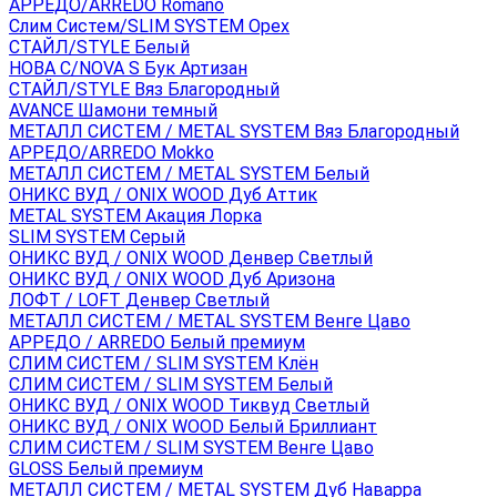
АРРЕДО/ARREDO Romano
Слим Систем/SLIM SYSTEM Орех
СТАЙЛ/STYLE Белый
НОВА С/NOVA S Бук Артизан
СТАЙЛ/STYLE Вяз Благородный
AVANCE Шамони темный
МЕТАЛЛ СИСТЕМ / METAL SYSTEM Вяз Благородный
АРРЕДО/ARREDO Mokko
МЕТАЛЛ СИСТЕМ / METAL SYSTEM Белый
ОНИКС ВУД / ONIX WOOD Дуб Аттик
METAL SYSTEM Акация Лорка
SLIM SYSTEM Серый
ОНИКС ВУД / ONIX WOOD Денвер Светлый
ОНИКС ВУД / ONIX WOOD Дуб Аризона
ЛОФТ / LOFT Денвер Светлый
МЕТАЛЛ СИСТЕМ / METAL SYSTEM Венге Цаво
АРРЕДО / ARREDO Белый премиум
СЛИМ СИСТЕМ / SLIM SYSTEM Клён
СЛИМ СИСТЕМ / SLIM SYSTEM Белый
ОНИКС ВУД / ONIX WOOD Тиквуд Светлый
ОНИКС ВУД / ONIX WOOD Белый Бриллиант
СЛИМ СИСТЕМ / SLIM SYSTEM Венге Цаво
GLOSS Белый премиум
МЕТАЛЛ СИСТЕМ / METAL SYSTEM Дуб Наварра