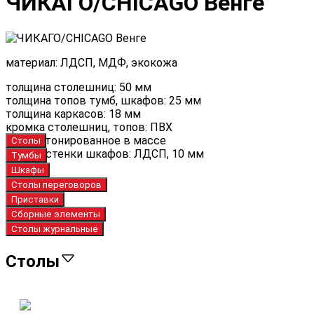
ЧИКАГО/CHICAGO Венге
материал: ЛДСП, МДФ, экокожа
толщина столешниц: 50 мм
толщина топов тумб, шкафов: 25 мм
толщина каркасов: 18 мм
кромка столешниц, топов: ПВХ
стекло тонированное в массе
Столы
задние стенки шкафов: ЛДСП, 10 мм
Тумбы
Шкафы
Столы переговоров
Приставки
Сборные элементы
Столы журнальные
Столы