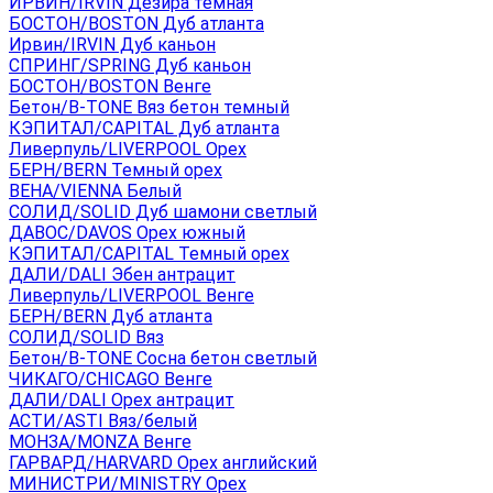
ИРВИН/IRVIN Дезира темная
БОСТОН/BOSTON Дуб атланта
Ирвин/IRVIN Дуб каньон
СПРИНГ/SPRING Дуб каньон
БОСТОН/BOSTON Венге
Бетон/B-TONE Вяз бетон темный
КЭПИТАЛ/CAPITAL Дуб атланта
Ливерпуль/LIVERPOOL Орех
БЕРН/BERN Темный орех
ВЕНА/VIENNA Белый
СОЛИД/SOLID Дуб шамони светлый
ДАВОС/DAVOS Орех южный
КЭПИТАЛ/CAPITAL Темный орех
ДАЛИ/DALI Эбен антрацит
Ливерпуль/LIVERPOOL Венге
БЕРН/BERN Дуб атланта
СОЛИД/SOLID Вяз
Бетон/B-TONE Сосна бетон светлый
ЧИКАГО/CHICAGO Венге
ДАЛИ/DALI Орех антрацит
АСТИ/ASTI Вяз/белый
МОНЗА/MONZA Венге
ГАРВАРД/HARVARD Орех английский
МИНИСТРИ/MINISTRY Орех