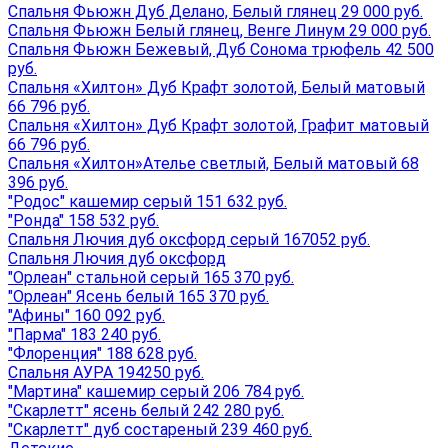
Спальня Фьюжн Дуб Делано, Белый глянец 29 000 руб.
Спальня Фьюжн Белый глянец, Венге Линум 29 000 руб.
Спальня Фьюжн Бежевый, Дуб Сонома трюфель 42 500
руб.
Спальня «Хилтон» Дуб Крафт золотой, Белый матовый
66 796 руб.
Спальня «Хилтон» Дуб Крафт золотой, Графит матовый
66 796 руб.
Спальня «Хилтон»Ателье светлый, Белый матовый 68
396 руб.
"Родос" кашемир серый 151 632 руб.
"Ронда" 158 532 руб.
Спальня Лючия дуб оксфорд серый 167052 руб.
Спальня Лючия дуб оксфорд
"Орлеан" стальной серый 165 370 руб.
"Орлеан" Ясень белый 165 370 руб.
"Афины" 160 092 руб.
"Парма" 183 240 руб.
"Флоренция" 188 628 руб.
Спальня АУРА 194250 руб.
"Мартина" кашемир серый 206 784 руб.
"Скарлетт" ясень белый 242 280 руб.
"Скарлетт" дуб состареный 239 460 руб.