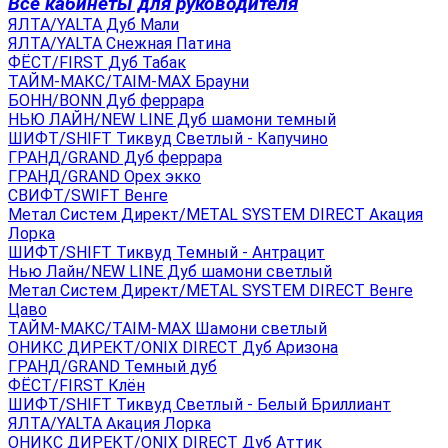
Все кабинеты для руководителя
ЯЛТА/YALTA Дуб Мали
ЯЛТА/YALTA Снежная Патина
ФЁСТ/FIRST Дуб Табак
ТАЙМ-МАКС/TAIM-MAX Брауни
БОНН/BONN Дуб феррара
НЬЮ ЛАЙН/NEW LINE Дуб шамони темный
ШИФТ/SHIFT Тиквуд Светлый - Капучино
ГРАНД/GRAND Дуб феррара
ГРАНД/GRAND Орех экко
СВИФТ/SWIFT Венге
Метал Систем Директ/METAL SYSTEM DIRECT Акация
Лорка
ШИФТ/SHIFT Тиквуд Темный - Антрацит
Нью Лайн/NEW LINE Дуб шамони светлый
Метал Систем Директ/METAL SYSTEM DIRECT Венге
Цаво
ТАЙМ-МАКС/TAIM-MAX Шамони светлый
ОНИКС ДИРЕКТ/ONIX DIRECT Дуб Аризона
ГРАНД/GRAND Темный дуб
ФЁСТ/FIRST Клён
ШИФТ/SHIFT Тиквуд Светлый - Белый Бриллиант
ЯЛТА/YALTA Акация Лорка
ОНИКС ДИРЕКТ/ONIX DIRECT Дуб Аттик