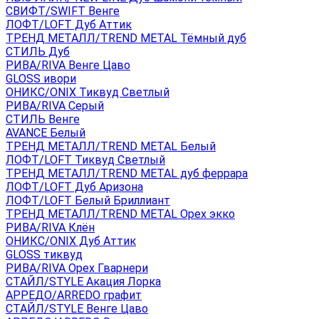
СВИФТ/SWIFT Венге
ЛОФТ/LOFT Дуб Аттик
ТРЕНД МЕТАЛЛ/TREND METAL Тёмный дуб
СТИЛЬ Дуб
РИВА/RIVA Венге Цаво
GLOSS ивори
ОНИКС/ONIX Тиквуд Светлый
РИВА/RIVA Серый
СТИЛЬ Венге
AVANСE Белый
ТРЕНД МЕТАЛЛ/TREND METAL Белый
ЛОФТ/LOFT Тиквуд Светлый
ТРЕНД МЕТАЛЛ/TREND METAL дуб феррара
ЛОФТ/LOFT Дуб Аризона
ЛОФТ/LOFT Белый Бриллиант
ТРЕНД МЕТАЛЛ/TREND METAL Орех экко
РИВА/RIVA Клён
ОНИКС/ONIX Дуб Аттик
GLOSS тиквуд
РИВА/RIVA Орех Гварнери
СТАЙЛ/STYLE Акация Лорка
АРРЕДО/ARREDO графит
СТАЙЛ/STYLE Венге Цаво