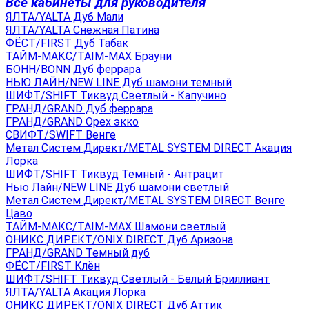
Все кабинеты для руководителя
ЯЛТА/YALTA Дуб Мали
ЯЛТА/YALTA Снежная Патина
ФЁСТ/FIRST Дуб Табак
ТАЙМ-МАКС/TAIM-MAX Брауни
БОНН/BONN Дуб феррара
НЬЮ ЛАЙН/NEW LINE Дуб шамони темный
ШИФТ/SHIFT Тиквуд Светлый - Капучино
ГРАНД/GRAND Дуб феррара
ГРАНД/GRAND Орех экко
СВИФТ/SWIFT Венге
Метал Систем Директ/METAL SYSTEM DIRECT Акация
Лорка
ШИФТ/SHIFT Тиквуд Темный - Антрацит
Нью Лайн/NEW LINE Дуб шамони светлый
Метал Систем Директ/METAL SYSTEM DIRECT Венге
Цаво
ТАЙМ-МАКС/TAIM-MAX Шамони светлый
ОНИКС ДИРЕКТ/ONIX DIRECT Дуб Аризона
ГРАНД/GRAND Темный дуб
ФЁСТ/FIRST Клён
ШИФТ/SHIFT Тиквуд Светлый - Белый Бриллиант
ЯЛТА/YALTA Акация Лорка
ОНИКС ДИРЕКТ/ONIX DIRECT Дуб Аттик