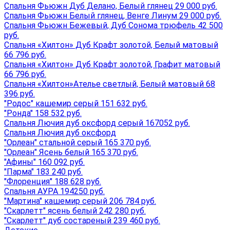
Спальня Фьюжн Дуб Делано, Белый глянец 29 000 руб.
Спальня Фьюжн Белый глянец, Венге Линум 29 000 руб.
Спальня Фьюжн Бежевый, Дуб Сонома трюфель 42 500
руб.
Спальня «Хилтон» Дуб Крафт золотой, Белый матовый
66 796 руб.
Спальня «Хилтон» Дуб Крафт золотой, Графит матовый
66 796 руб.
Спальня «Хилтон»Ателье светлый, Белый матовый 68
396 руб.
"Родос" кашемир серый 151 632 руб.
"Ронда" 158 532 руб.
Спальня Лючия дуб оксфорд серый 167052 руб.
Спальня Лючия дуб оксфорд
"Орлеан" стальной серый 165 370 руб.
"Орлеан" Ясень белый 165 370 руб.
"Афины" 160 092 руб.
"Парма" 183 240 руб.
"Флоренция" 188 628 руб.
Спальня АУРА 194250 руб.
"Мартина" кашемир серый 206 784 руб.
"Скарлетт" ясень белый 242 280 руб.
"Скарлетт" дуб состареный 239 460 руб.