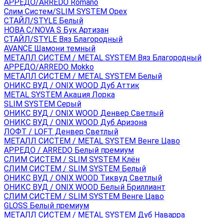
АРРЕДО/ARREDO Romano
Слим Систем/SLIM SYSTEM Орех
СТАЙЛ/STYLE Белый
НОВА С/NOVA S Бук Артизан
СТАЙЛ/STYLE Вяз Благородный
AVANCE Шамони темный
МЕТАЛЛ СИСТЕМ / METAL SYSTEM Вяз Благородный
АРРЕДО/ARREDO Mokko
МЕТАЛЛ СИСТЕМ / METAL SYSTEM Белый
ОНИКС ВУД / ONIX WOOD Дуб Аттик
METAL SYSTEM Акация Лорка
SLIM SYSTEM Серый
ОНИКС ВУД / ONIX WOOD Денвер Светлый
ОНИКС ВУД / ONIX WOOD Дуб Аризона
ЛОФТ / LOFT Денвер Светлый
МЕТАЛЛ СИСТЕМ / METAL SYSTEM Венге Цаво
АРРЕДО / ARREDO Белый премиум
СЛИМ СИСТЕМ / SLIM SYSTEM Клён
СЛИМ СИСТЕМ / SLIM SYSTEM Белый
ОНИКС ВУД / ONIX WOOD Тиквуд Светлый
ОНИКС ВУД / ONIX WOOD Белый Бриллиант
СЛИМ СИСТЕМ / SLIM SYSTEM Венге Цаво
GLOSS Белый премиум
МЕТАЛЛ СИСТЕМ / METAL SYSTEM Дуб Наварра