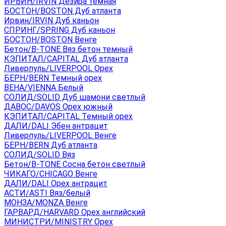
ИРВИН/IRVIN Дезира темная
БОСТОН/BOSTON Дуб атланта
Ирвин/IRVIN Дуб каньон
СПРИНГ/SPRING Дуб каньон
БОСТОН/BOSTON Венге
Бетон/B-TONE Вяз бетон темный
КЭПИТАЛ/CAPITAL Дуб атланта
Ливерпуль/LIVERPOOL Орех
БЕРН/BERN Темный орех
ВЕНА/VIENNA Белый
СОЛИД/SOLID Дуб шамони светлый
ДАВОС/DAVOS Орех южный
КЭПИТАЛ/CAPITAL Темный орех
ДАЛИ/DALI Эбен антрацит
Ливерпуль/LIVERPOOL Венге
БЕРН/BERN Дуб атланта
СОЛИД/SOLID Вяз
Бетон/B-TONE Сосна бетон светлый
ЧИКАГО/CHICAGO Венге
ДАЛИ/DALI Орех антрацит
АСТИ/ASTI Вяз/белый
МОНЗА/MONZA Венге
ГАРВАРД/HARVARD Орех английский
МИНИСТРИ/MINISTRY Орех