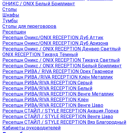
ОНИКС / ONIX Белый Бриллиант
Столы
Шкафы
Тумбы
Столы для переговоров
Ресепшен
Ресепшн Оникс/ONIX RECEPTION Дуб Аттик
Ресепшн Оникс/ONIX RECEPTION Дуб Аризона
Ресепшн Оникс / ONIX RECEPTION Денвер Светлый
ONIX RECEPTION Тиквуд Тёмный
Ресепшн Оникс / ONIX RECEPTION Тиквуд Светлый
Ресепшн Оникс / ONIX RECEPTION Белый Бриллиант
Ресепшн РИВА / RIVA RECEPTION Орех Гварнери
Ресепшн РИВА /RIVA RECEPTION Клён Металлик
Ресепшн РИВА/RIVA RECEPTION Серый
Ресепшн РИВА/RIVA RECEPTION Белый
Ресепшн РИВА/RIVA RECEPTION Венге Металлик
Ресепшн РИВА/RIVA RECEPTION Клён
Ресепшн РИВА/RIVA RECEPTION Венге Цаво
Ресепшн СТАЙЛ / STYLE RECEPTION Акация Лорка
Ресепшн СТАЙЛ / STYLE RECEPTION Венге Цаво
Ресепшн СТАЙЛ / STYLE RECEPTION Вяз Благородный
Кабинеты руководителей