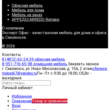
Офисная мебель
Мебель для дома
Мебель на заказ
АРРЕДО/ARREDO Romano
О компании
Эксперт Офис - качественная мебель для дома и офиса
в Смоленске.
© 2026
Контакты
8 (4812) 63-24-29 офисная мебель
8-951-716-65-98 домашняя мебель
Заказать звонок
г. Смоленск, ул. Ново-Московская, д. 15А, 2 этаж
ofisnaya-
mebel67@yandex.ru
Пн- Пт с 9.00 до 18.00; Сб,Вс -
выходные
Личный кабинет
Избранное
Сравнение
Товар в сравнении
Вход