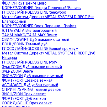
ФЁСТ/FIRST Венге Цаво
КОРНЕР/CORNER Гикори Песочный/Ваниль
ГЛОСС ЛАЙН/GLOSS LINE teakwood
Метал Систем Директ/METAL SYSTEM DIRECT Вяз
Благородный
КОРНЕР/CORNER Орех Лоренцо - Графит
ЯЛТА/YALTA Вяз Благородный
ТАЙМ-МАКС/TAIM-MAX Венге
СВИФТ/SWIFT Дуб шамони светлый
БОНН/BONN Темный дуб
ГЛОСС ЛАЙН/GLOSS LINE Белый премиум
Метал Систем Директ/METAL SYSTEM DIRECT Дуб
Наварра
ГЛОСС ЛАЙН/GLOSS LINE ivory
Зум/ZOOM Дуб шамони светлый
Зум/ZOOM Венге
ЗИОН/ZION Дуб шамони светлый
ФОРТ/FORT Дезира темная
АСТИ/ASTI Дуб урбан /черный
СПРИНГ/SPRING Темная дезира
ЗИОН/ZION Орех селект
ФОРТ/FORT Дуб каньон
СОЛИД/SOLID Орех селект