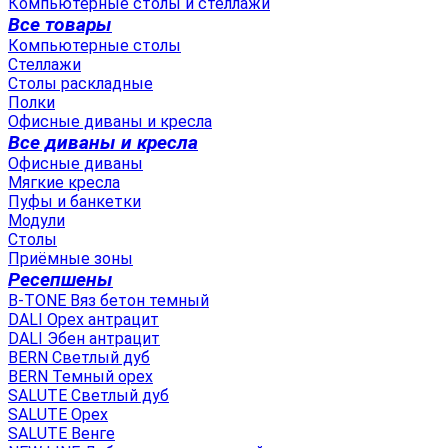
Компьютерные столы и стеллажи
Все товары
Компьютерные столы
Стеллажи
Столы раскладные
Полки
Офисные диваны и кресла
Все диваны и кресла
Офисные диваны
Мягкие кресла
Пуфы и банкетки
Модули
Столы
Приёмные зоны
Ресепшены
B-TONE Вяз бетон темный
DALI Орех антрацит
DALI Эбен антрацит
BERN Светлый дуб
BERN Темный орех
SALUTE Светлый дуб
SALUTE Орех
SALUTE Венге