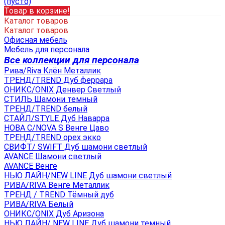
(пусто)
Товар в корзине!
Каталог товаров
Каталог товаров
Офисная мебель
Мебель для персонала
Все коллекции для персонала
Рива/Riva Клён Металлик
ТРЕНД/TREND Дуб феррара
ОНИКС/ONIX Денвер Светлый
СТИЛЬ Шамони темный
ТРЕНД/TREND белый
СТАЙЛ/STYLE Дуб Наварра
НОВА С/NOVA S Венге Цаво
ТРЕНД/TREND орех экко
СВИФТ/ SWIFT Дуб шамони светлый
AVANCE Шамони светлый
AVANCE Венге
НЬЮ ЛАЙН/NEW LINE Дуб шамони светлый
РИВА/RIVA Венге Металлик
TРЕНД / TREND Тёмный дуб
РИВА/RIVA Белый
ОНИКС/ONIX Дуб Аризона
НЬЮ ЛАЙН/ NEW LINE Дуб шамони темный