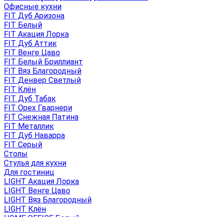
Офисные кухни
FIT Дуб Аризона
FIT Белый
FIT Акация Лорка
FIT Дуб Аттик
FIT Венге Цаво
FIT Белый Бриллиант
FIT Вяз Благородный
FIT Денвер Светлый
FIT Клён
FIT Дуб Табак
FIT Орех Гварнери
FIT Снежная Патина
FIT Металлик
FIT Дуб Наварра
FIT Серый
Столы
Стулья для кухни
Для гостиниц
LIGHT Акация Лорка
LIGHT Венге Цаво
LIGHT Вяз Благородный
LIGHT Клён