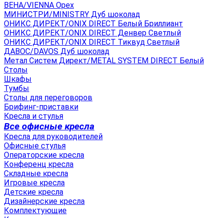
ВЕНА/VIENNA Орех
МИНИСТРИ/MINISTRY Дуб шоколад
ОНИКС ДИРЕКТ/ONIX DIRECT Белый Бриллиант
ОНИКС ДИРЕКТ/ONIX DIRECT Денвер Светлый
ОНИКС ДИРЕКТ/ONIX DIRECT Тиквуд Светлый
ДАВОС/DAVOS Дуб шоколад
Метал Систем Директ/METAL SYSTEM DIRECT Белый
Столы
Шкафы
Тумбы
Столы для переговоров
Брифинг-приставки
Кресла и стулья
Все офисные кресла
Кресла для руководителей
Офисные стулья
Операторские кресла
Конференц кресла
Складные кресла
Игровые кресла
Детские кресла
Дизайнерские кресла
Комплектующие