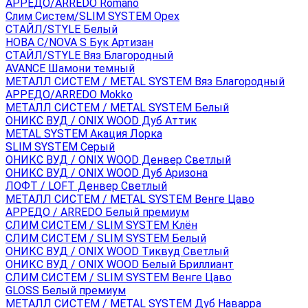
АРРЕДО/ARREDO Romano
Слим Систем/SLIM SYSTEM Орех
СТАЙЛ/STYLE Белый
НОВА С/NOVA S Бук Артизан
СТАЙЛ/STYLE Вяз Благородный
AVANCE Шамони темный
МЕТАЛЛ СИСТЕМ / METAL SYSTEM Вяз Благородный
АРРЕДО/ARREDO Mokko
МЕТАЛЛ СИСТЕМ / METAL SYSTEM Белый
ОНИКС ВУД / ONIX WOOD Дуб Аттик
METAL SYSTEM Акация Лорка
SLIM SYSTEM Серый
ОНИКС ВУД / ONIX WOOD Денвер Светлый
ОНИКС ВУД / ONIX WOOD Дуб Аризона
ЛОФТ / LOFT Денвер Светлый
МЕТАЛЛ СИСТЕМ / METAL SYSTEM Венге Цаво
АРРЕДО / ARREDO Белый премиум
СЛИМ СИСТЕМ / SLIM SYSTEM Клён
СЛИМ СИСТЕМ / SLIM SYSTEM Белый
ОНИКС ВУД / ONIX WOOD Тиквуд Светлый
ОНИКС ВУД / ONIX WOOD Белый Бриллиант
СЛИМ СИСТЕМ / SLIM SYSTEM Венге Цаво
GLOSS Белый премиум
МЕТАЛЛ СИСТЕМ / METAL SYSTEM Дуб Наварра