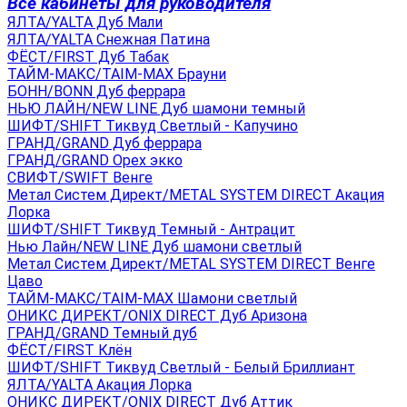
Все кабинеты для руководителя
ЯЛТА/YALTA Дуб Мали
ЯЛТА/YALTA Снежная Патина
ФЁСТ/FIRST Дуб Табак
ТАЙМ-МАКС/TAIM-MAX Брауни
БОНН/BONN Дуб феррара
НЬЮ ЛАЙН/NEW LINE Дуб шамони темный
ШИФТ/SHIFT Тиквуд Светлый - Капучино
ГРАНД/GRAND Дуб феррара
ГРАНД/GRAND Орех экко
СВИФТ/SWIFT Венге
Метал Систем Директ/METAL SYSTEM DIRECT Акация
Лорка
ШИФТ/SHIFT Тиквуд Темный - Антрацит
Нью Лайн/NEW LINE Дуб шамони светлый
Метал Систем Директ/METAL SYSTEM DIRECT Венге
Цаво
ТАЙМ-МАКС/TAIM-MAX Шамони светлый
ОНИКС ДИРЕКТ/ONIX DIRECT Дуб Аризона
ГРАНД/GRAND Темный дуб
ФЁСТ/FIRST Клён
ШИФТ/SHIFT Тиквуд Светлый - Белый Бриллиант
ЯЛТА/YALTA Акация Лорка
ОНИКС ДИРЕКТ/ONIX DIRECT Дуб Аттик