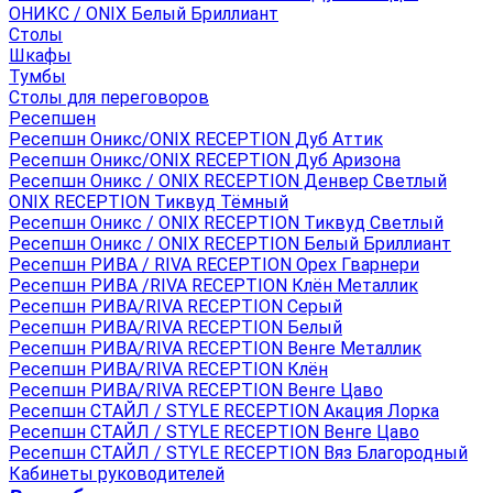
ОНИКС / ONIX Белый Бриллиант
Столы
Шкафы
Тумбы
Столы для переговоров
Ресепшен
Ресепшн Оникс/ONIX RECEPTION Дуб Аттик
Ресепшн Оникс/ONIX RECEPTION Дуб Аризона
Ресепшн Оникс / ONIX RECEPTION Денвер Светлый
ONIX RECEPTION Тиквуд Тёмный
Ресепшн Оникс / ONIX RECEPTION Тиквуд Светлый
Ресепшн Оникс / ONIX RECEPTION Белый Бриллиант
Ресепшн РИВА / RIVA RECEPTION Орех Гварнери
Ресепшн РИВА /RIVA RECEPTION Клён Металлик
Ресепшн РИВА/RIVA RECEPTION Серый
Ресепшн РИВА/RIVA RECEPTION Белый
Ресепшн РИВА/RIVA RECEPTION Венге Металлик
Ресепшн РИВА/RIVA RECEPTION Клён
Ресепшн РИВА/RIVA RECEPTION Венге Цаво
Ресепшн СТАЙЛ / STYLE RECEPTION Акация Лорка
Ресепшн СТАЙЛ / STYLE RECEPTION Венге Цаво
Ресепшн СТАЙЛ / STYLE RECEPTION Вяз Благородный
Кабинеты руководителей