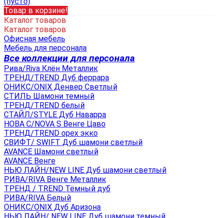
(пусто)
Товар в корзине!
Каталог товаров
Каталог товаров
Офисная мебель
Мебель для персонала
Все коллекции для персонала
Рива/Riva Клён Металлик
ТРЕНД/TREND Дуб феррара
ОНИКС/ONIX Денвер Светлый
СТИЛЬ Шамони темный
ТРЕНД/TREND белый
СТАЙЛ/STYLE Дуб Наварра
НОВА С/NOVA S Венге Цаво
ТРЕНД/TREND орех экко
СВИФТ/ SWIFT Дуб шамони светлый
AVANCE Шамони светлый
AVANCE Венге
НЬЮ ЛАЙН/NEW LINE Дуб шамони светлый
РИВА/RIVA Венге Металлик
TРЕНД / TREND Тёмный дуб
РИВА/RIVA Белый
ОНИКС/ONIX Дуб Аризона
НЬЮ ЛАЙН/ NEW LINE Дуб шамони темный