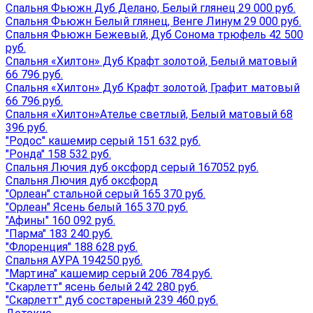
Спальня Фьюжн Дуб Делано, Белый глянец 29 000 руб.
Спальня Фьюжн Белый глянец, Венге Линум 29 000 руб.
Спальня Фьюжн Бежевый, Дуб Сонома трюфель 42 500
руб.
Спальня «Хилтон» Дуб Крафт золотой, Белый матовый
66 796 руб.
Спальня «Хилтон» Дуб Крафт золотой, Графит матовый
66 796 руб.
Спальня «Хилтон»Ателье светлый, Белый матовый 68
396 руб.
"Родос" кашемир серый 151 632 руб.
"Ронда" 158 532 руб.
Спальня Лючия дуб оксфорд серый 167052 руб.
Спальня Лючия дуб оксфорд
"Орлеан" стальной серый 165 370 руб.
"Орлеан" Ясень белый 165 370 руб.
"Афины" 160 092 руб.
"Парма" 183 240 руб.
"Флоренция" 188 628 руб.
Спальня АУРА 194250 руб.
"Мартина" кашемир серый 206 784 руб.
"Скарлетт" ясень белый 242 280 руб.
"Скарлетт" дуб состареный 239 460 руб.