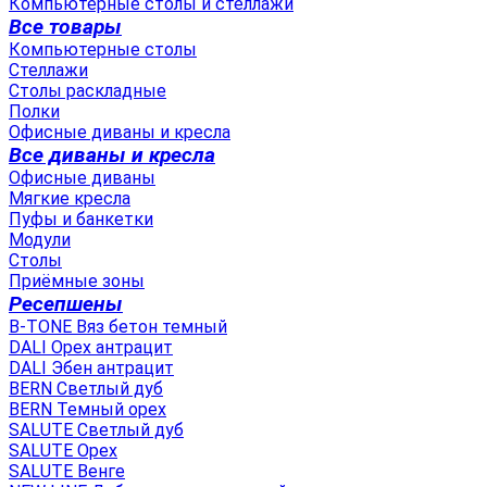
Компьютерные столы и стеллажи
Все товары
Компьютерные столы
Стеллажи
Столы раскладные
Полки
Офисные диваны и кресла
Все диваны и кресла
Офисные диваны
Мягкие кресла
Пуфы и банкетки
Модули
Столы
Приёмные зоны
Ресепшены
B-TONE Вяз бетон темный
DALI Орех антрацит
DALI Эбен антрацит
BERN Светлый дуб
BERN Темный орех
SALUTE Светлый дуб
SALUTE Орех
SALUTE Венге