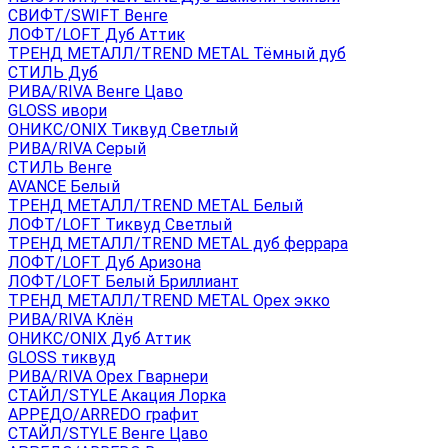
СВИФТ/SWIFT Венге
ЛОФТ/LOFT Дуб Аттик
ТРЕНД МЕТАЛЛ/TREND METAL Тёмный дуб
СТИЛЬ Дуб
РИВА/RIVA Венге Цаво
GLOSS ивори
ОНИКС/ONIX Тиквуд Светлый
РИВА/RIVA Серый
СТИЛЬ Венге
AVANСE Белый
ТРЕНД МЕТАЛЛ/TREND METAL Белый
ЛОФТ/LOFT Тиквуд Светлый
ТРЕНД МЕТАЛЛ/TREND METAL дуб феррара
ЛОФТ/LOFT Дуб Аризона
ЛОФТ/LOFT Белый Бриллиант
ТРЕНД МЕТАЛЛ/TREND METAL Орех экко
РИВА/RIVA Клён
ОНИКС/ONIX Дуб Аттик
GLOSS тиквуд
РИВА/RIVA Орех Гварнери
СТАЙЛ/STYLE Акация Лорка
АРРЕДО/ARREDO графит
СТАЙЛ/STYLE Венге Цаво