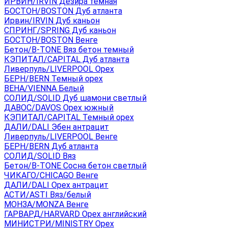
ИРВИН/IRVIN Дезира темная
БОСТОН/BOSTON Дуб атланта
Ирвин/IRVIN Дуб каньон
СПРИНГ/SPRING Дуб каньон
БОСТОН/BOSTON Венге
Бетон/B-TONE Вяз бетон темный
КЭПИТАЛ/CAPITAL Дуб атланта
Ливерпуль/LIVERPOOL Орех
БЕРН/BERN Темный орех
ВЕНА/VIENNA Белый
СОЛИД/SOLID Дуб шамони светлый
ДАВОС/DAVOS Орех южный
КЭПИТАЛ/CAPITAL Темный орех
ДАЛИ/DALI Эбен антрацит
Ливерпуль/LIVERPOOL Венге
БЕРН/BERN Дуб атланта
СОЛИД/SOLID Вяз
Бетон/B-TONE Сосна бетон светлый
ЧИКАГО/CHICAGO Венге
ДАЛИ/DALI Орех антрацит
АСТИ/ASTI Вяз/белый
МОНЗА/MONZA Венге
ГАРВАРД/HARVARD Орех английский
МИНИСТРИ/MINISTRY Орех