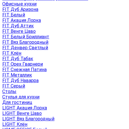
Офисные кухни
FIT Дуб Аризона
FIT Белый
FIT Акация Лорка
FIT Дуб Аттик
FIT Венге Цаво
FIT Белый Бриллиант
FIT Вяз Благородный
FIT Денвер Светлый
FIT Клён
FIT Дуб Табак
FIT Орех Гварнери
FIT Снежная Патина
FIT Металлик
FIT Дуб Наварра
FIT Серый
Столы
Стулья для кухни
Для гостиниц
LIGHT Акация Лорка
LIGHT Венге Цаво
LIGHT Вяз Благородный
LIGHT Клён