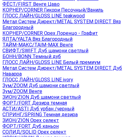
ФЁСТ/FIRST Венге Цаво
КОРНЕР/CORNER Гикори Песочный/Ваниль
ГЛОСС ЛАЙН/GLOSS LINE teakwood
Метал Систем Директ/METAL SYSTEM DIRECT Вяз
Благородный
КОРНЕР/CORNER Орех Лоренцо - Графит
ЯЛТА/YALTA Вяз Благородный
ТАЙМ-МАКС/TAIM-MAX Венге
СВИФТ/SWIFT Дуб шамони светлый
БОНН/BONN Темный дуб
ГЛОСС ЛАЙН/GLOSS LINE Белый премиум
Метал Систем Директ/METAL SYSTEM DIRECT Дуб
Наварра
ГЛОСС ЛАЙН/GLOSS LINE ivory
Зум/ZOOM Дуб шамони светлый
Зум/ZOOM Венге
ЗИОН/ZION Дуб шамони светлый
ФОРТ/FORT Дезира темная
АСТИ/ASTI Дуб урбан /черный
СПРИНГ/SPRING Темная дезира
ЗИОН/ZION Орех селект
ФОРТ/FORT Дуб каньон
СОЛИД/SOLID Орех селект