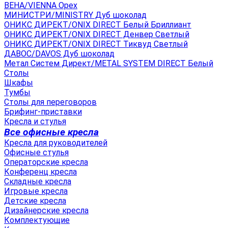
ВЕНА/VIENNA Орех
МИНИСТРИ/MINISTRY Дуб шоколад
ОНИКС ДИРЕКТ/ONIX DIRECT Белый Бриллиант
ОНИКС ДИРЕКТ/ONIX DIRECT Денвер Светлый
ОНИКС ДИРЕКТ/ONIX DIRECT Тиквуд Светлый
ДАВОС/DAVOS Дуб шоколад
Метал Систем Директ/METAL SYSTEM DIRECT Белый
Столы
Шкафы
Тумбы
Столы для переговоров
Брифинг-приставки
Кресла и стулья
Все офисные кресла
Кресла для руководителей
Офисные стулья
Операторские кресла
Конференц кресла
Складные кресла
Игровые кресла
Детские кресла
Дизайнерские кресла
Комплектующие