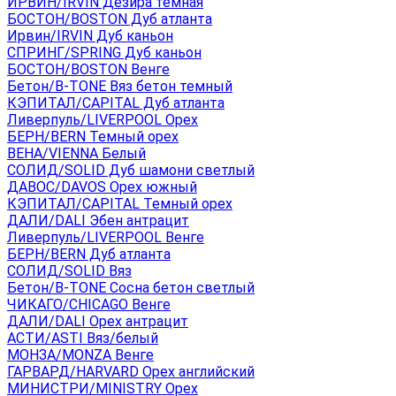
ИРВИН/IRVIN Дезира темная
БОСТОН/BOSTON Дуб атланта
Ирвин/IRVIN Дуб каньон
СПРИНГ/SPRING Дуб каньон
БОСТОН/BOSTON Венге
Бетон/B-TONE Вяз бетон темный
КЭПИТАЛ/CAPITAL Дуб атланта
Ливерпуль/LIVERPOOL Орех
БЕРН/BERN Темный орех
ВЕНА/VIENNA Белый
СОЛИД/SOLID Дуб шамони светлый
ДАВОС/DAVOS Орех южный
КЭПИТАЛ/CAPITAL Темный орех
ДАЛИ/DALI Эбен антрацит
Ливерпуль/LIVERPOOL Венге
БЕРН/BERN Дуб атланта
СОЛИД/SOLID Вяз
Бетон/B-TONE Сосна бетон светлый
ЧИКАГО/CHICAGO Венге
ДАЛИ/DALI Орех антрацит
АСТИ/ASTI Вяз/белый
МОНЗА/MONZA Венге
ГАРВАРД/HARVARD Орех английский
МИНИСТРИ/MINISTRY Орех