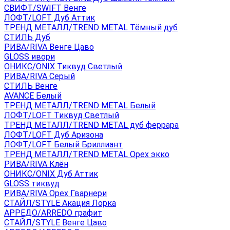
СВИФТ/SWIFT Венге
ЛОФТ/LOFT Дуб Аттик
ТРЕНД МЕТАЛЛ/TREND METAL Тёмный дуб
СТИЛЬ Дуб
РИВА/RIVA Венге Цаво
GLOSS ивори
ОНИКС/ONIX Тиквуд Светлый
РИВА/RIVA Серый
СТИЛЬ Венге
AVANСE Белый
ТРЕНД МЕТАЛЛ/TREND METAL Белый
ЛОФТ/LOFT Тиквуд Светлый
ТРЕНД МЕТАЛЛ/TREND METAL дуб феррара
ЛОФТ/LOFT Дуб Аризона
ЛОФТ/LOFT Белый Бриллиант
ТРЕНД МЕТАЛЛ/TREND METAL Орех экко
РИВА/RIVA Клён
ОНИКС/ONIX Дуб Аттик
GLOSS тиквуд
РИВА/RIVA Орех Гварнери
СТАЙЛ/STYLE Акация Лорка
АРРЕДО/ARREDO графит
СТАЙЛ/STYLE Венге Цаво