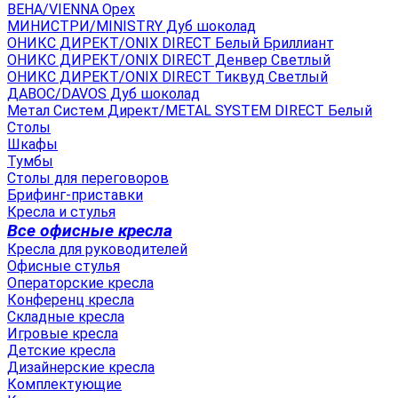
ВЕНА/VIENNA Орех
МИНИСТРИ/MINISTRY Дуб шоколад
ОНИКС ДИРЕКТ/ONIX DIRECT Белый Бриллиант
ОНИКС ДИРЕКТ/ONIX DIRECT Денвер Светлый
ОНИКС ДИРЕКТ/ONIX DIRECT Тиквуд Светлый
ДАВОС/DAVOS Дуб шоколад
Метал Систем Директ/METAL SYSTEM DIRECT Белый
Столы
Шкафы
Тумбы
Столы для переговоров
Брифинг-приставки
Кресла и стулья
Все офисные кресла
Кресла для руководителей
Офисные стулья
Операторские кресла
Конференц кресла
Складные кресла
Игровые кресла
Детские кресла
Дизайнерские кресла
Комплектующие