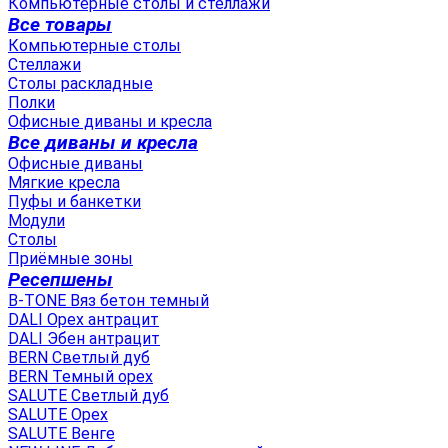
Компьютерные столы и стеллажи
Все товары
Компьютерные столы
Стеллажи
Столы раскладные
Полки
Офисные диваны и кресла
Все диваны и кресла
Офисные диваны
Мягкие кресла
Пуфы и банкетки
Модули
Столы
Приёмные зоны
Ресепшены
B-TONE Вяз бетон темный
DALI Орех антрацит
DALI Эбен антрацит
BERN Светлый дуб
BERN Темный орех
SALUTE Светлый дуб
SALUTE Орех
SALUTE Венге