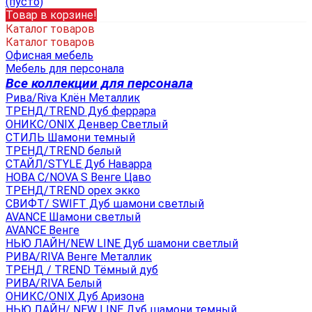
(пусто)
Товар в корзине!
Каталог товаров
Каталог товаров
Офисная мебель
Мебель для персонала
Все коллекции для персонала
Рива/Riva Клён Металлик
ТРЕНД/TREND Дуб феррара
ОНИКС/ONIX Денвер Светлый
СТИЛЬ Шамони темный
ТРЕНД/TREND белый
СТАЙЛ/STYLE Дуб Наварра
НОВА С/NOVA S Венге Цаво
ТРЕНД/TREND орех экко
СВИФТ/ SWIFT Дуб шамони светлый
AVANCE Шамони светлый
AVANCE Венге
НЬЮ ЛАЙН/NEW LINE Дуб шамони светлый
РИВА/RIVA Венге Металлик
TРЕНД / TREND Тёмный дуб
РИВА/RIVA Белый
ОНИКС/ONIX Дуб Аризона
НЬЮ ЛАЙН/ NEW LINE Дуб шамони темный