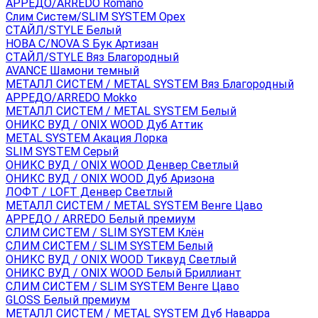
АРРЕДО/ARREDO Romano
Слим Систем/SLIM SYSTEM Орех
СТАЙЛ/STYLE Белый
НОВА С/NOVA S Бук Артизан
СТАЙЛ/STYLE Вяз Благородный
AVANCE Шамони темный
МЕТАЛЛ СИСТЕМ / METAL SYSTEM Вяз Благородный
АРРЕДО/ARREDO Mokko
МЕТАЛЛ СИСТЕМ / METAL SYSTEM Белый
ОНИКС ВУД / ONIX WOOD Дуб Аттик
METAL SYSTEM Акация Лорка
SLIM SYSTEM Серый
ОНИКС ВУД / ONIX WOOD Денвер Светлый
ОНИКС ВУД / ONIX WOOD Дуб Аризона
ЛОФТ / LOFT Денвер Светлый
МЕТАЛЛ СИСТЕМ / METAL SYSTEM Венге Цаво
АРРЕДО / ARREDO Белый премиум
СЛИМ СИСТЕМ / SLIM SYSTEM Клён
СЛИМ СИСТЕМ / SLIM SYSTEM Белый
ОНИКС ВУД / ONIX WOOD Тиквуд Светлый
ОНИКС ВУД / ONIX WOOD Белый Бриллиант
СЛИМ СИСТЕМ / SLIM SYSTEM Венге Цаво
GLOSS Белый премиум
МЕТАЛЛ СИСТЕМ / METAL SYSTEM Дуб Наварра