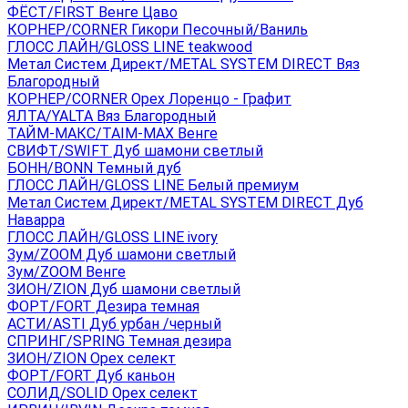
ФЁСТ/FIRST Венге Цаво
КОРНЕР/CORNER Гикори Песочный/Ваниль
ГЛОСС ЛАЙН/GLOSS LINE teakwood
Метал Систем Директ/METAL SYSTEM DIRECT Вяз
Благородный
КОРНЕР/CORNER Орех Лоренцо - Графит
ЯЛТА/YALTA Вяз Благородный
ТАЙМ-МАКС/TAIM-MAX Венге
СВИФТ/SWIFT Дуб шамони светлый
БОНН/BONN Темный дуб
ГЛОСС ЛАЙН/GLOSS LINE Белый премиум
Метал Систем Директ/METAL SYSTEM DIRECT Дуб
Наварра
ГЛОСС ЛАЙН/GLOSS LINE ivory
Зум/ZOOM Дуб шамони светлый
Зум/ZOOM Венге
ЗИОН/ZION Дуб шамони светлый
ФОРТ/FORT Дезира темная
АСТИ/ASTI Дуб урбан /черный
СПРИНГ/SPRING Темная дезира
ЗИОН/ZION Орех селект
ФОРТ/FORT Дуб каньон
СОЛИД/SOLID Орех селект