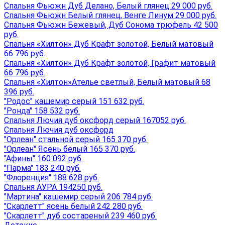
Спальня Фьюжн Дуб Делано, Белый глянец 29 000 руб.
Спальня Фьюжн Белый глянец, Венге Линум 29 000 руб.
Спальня Фьюжн Бежевый, Дуб Сонома трюфель 42 500
руб.
Спальня «Хилтон» Дуб Крафт золотой, Белый матовый
66 796 руб.
Спальня «Хилтон» Дуб Крафт золотой, Графит матовый
66 796 руб.
Спальня «Хилтон»Ателье светлый, Белый матовый 68
396 руб.
"Родос" кашемир серый 151 632 руб.
"Ронда" 158 532 руб.
Спальня Лючия дуб оксфорд серый 167052 руб.
Спальня Лючия дуб оксфорд
"Орлеан" стальной серый 165 370 руб.
"Орлеан" Ясень белый 165 370 руб.
"Афины" 160 092 руб.
"Парма" 183 240 руб.
"Флоренция" 188 628 руб.
Спальня АУРА 194250 руб.
"Мартина" кашемир серый 206 784 руб.
"Скарлетт" ясень белый 242 280 руб.
"Скарлетт" дуб состареный 239 460 руб.