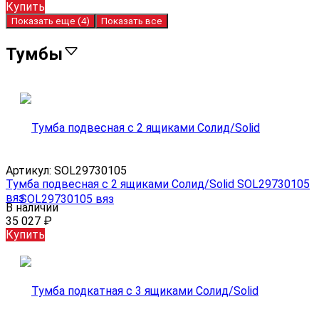
Купить
Показать еще (
4
)
Показать все
Тумбы
Артикул:
SOL29730105
Тумба подвесная с 2 ящиками Солид/Solid SOL29730105
вяз
В наличии
35 027
₽
Купить