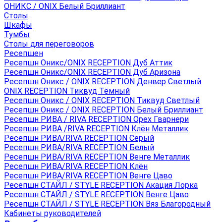
ОНИКС / ONIX Белый Бриллиант
Столы
Шкафы
Тумбы
Столы для переговоров
Ресепшен
Ресепшн Оникс/ONIX RECEPTION Дуб Аттик
Ресепшн Оникс/ONIX RECEPTION Дуб Аризона
Ресепшн Оникс / ONIX RECEPTION Денвер Светлый
ONIX RECEPTION Тиквуд Тёмный
Ресепшн Оникс / ONIX RECEPTION Тиквуд Светлый
Ресепшн Оникс / ONIX RECEPTION Белый Бриллиант
Ресепшн РИВА / RIVA RECEPTION Орех Гварнери
Ресепшн РИВА /RIVA RECEPTION Клён Металлик
Ресепшн РИВА/RIVA RECEPTION Серый
Ресепшн РИВА/RIVA RECEPTION Белый
Ресепшн РИВА/RIVA RECEPTION Венге Металлик
Ресепшн РИВА/RIVA RECEPTION Клён
Ресепшн РИВА/RIVA RECEPTION Венге Цаво
Ресепшн СТАЙЛ / STYLE RECEPTION Акация Лорка
Ресепшн СТАЙЛ / STYLE RECEPTION Венге Цаво
Ресепшн СТАЙЛ / STYLE RECEPTION Вяз Благородный
Кабинеты руководителей