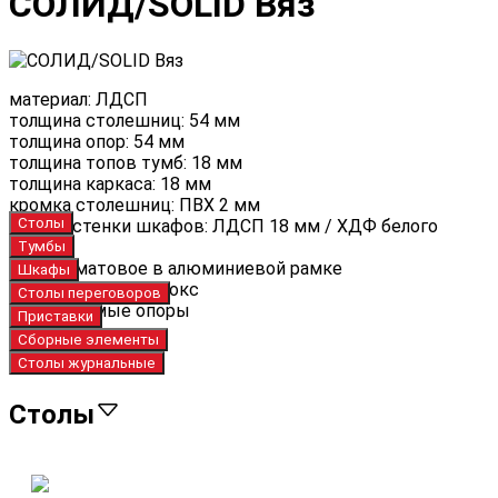
СОЛИД/SOLID Вяз
материал: ЛДСП
толщина столешниц: 54 мм
толщина опор: 54 мм
толщина топов тумб: 18 мм
толщина каркаса: 18 мм
кромка столешниц: ПВХ 2 мм
Столы
задние стенки шкафов: ЛДСП 18 мм / ХДФ белого
цвета
Тумбы
стекло: матовое в алюминиевой рамке
Шкафы
ящики тумб: метабокс
Столы переговоров
регулируемые опоры
Приставки
Сборные элементы
Столы журнальные
Столы