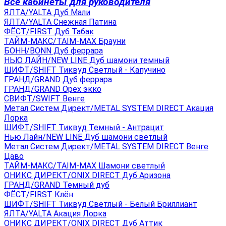
Все кабинеты для руководителя
ЯЛТА/YALTA Дуб Мали
ЯЛТА/YALTA Снежная Патина
ФЁСТ/FIRST Дуб Табак
ТАЙМ-МАКС/TAIM-MAX Брауни
БОНН/BONN Дуб феррара
НЬЮ ЛАЙН/NEW LINE Дуб шамони темный
ШИФТ/SHIFT Тиквуд Светлый - Капучино
ГРАНД/GRAND Дуб феррара
ГРАНД/GRAND Орех экко
СВИФТ/SWIFT Венге
Метал Систем Директ/METAL SYSTEM DIRECT Акация
Лорка
ШИФТ/SHIFT Тиквуд Темный - Антрацит
Нью Лайн/NEW LINE Дуб шамони светлый
Метал Систем Директ/METAL SYSTEM DIRECT Венге
Цаво
ТАЙМ-МАКС/TAIM-MAX Шамони светлый
ОНИКС ДИРЕКТ/ONIX DIRECT Дуб Аризона
ГРАНД/GRAND Темный дуб
ФЁСТ/FIRST Клён
ШИФТ/SHIFT Тиквуд Светлый - Белый Бриллиант
ЯЛТА/YALTA Акация Лорка
ОНИКС ДИРЕКТ/ONIX DIRECT Дуб Аттик