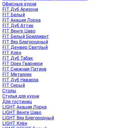
Офисные кухни
FIT Дуб Аризона
FIT Белый
FIT Акация Лорка
FIT Дуб Аттик
FIT Венге Цаво
FIT Белый Бриллиант
FIT Вяз Благородный
FIT Денвер Светлый
FIT Клён
FIT Дуб Табак
FIT Орех Гварнери
FIT Снежная Патина
FIT Металлик
FIT Дуб Наварра
FIT Серый
Столы
Стулья для кухни
Для гостиниц
LIGHT Акация Лорка
LIGHT Венге Цаво
LIGHT Вяз Благородный
LIGHT Клён