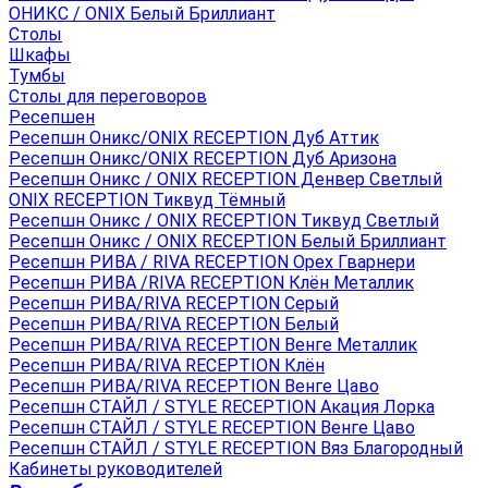
ОНИКС / ONIX Белый Бриллиант
Столы
Шкафы
Тумбы
Столы для переговоров
Ресепшен
Ресепшн Оникс/ONIX RECEPTION Дуб Аттик
Ресепшн Оникс/ONIX RECEPTION Дуб Аризона
Ресепшн Оникс / ONIX RECEPTION Денвер Светлый
ONIX RECEPTION Тиквуд Тёмный
Ресепшн Оникс / ONIX RECEPTION Тиквуд Светлый
Ресепшн Оникс / ONIX RECEPTION Белый Бриллиант
Ресепшн РИВА / RIVA RECEPTION Орех Гварнери
Ресепшн РИВА /RIVA RECEPTION Клён Металлик
Ресепшн РИВА/RIVA RECEPTION Серый
Ресепшн РИВА/RIVA RECEPTION Белый
Ресепшн РИВА/RIVA RECEPTION Венге Металлик
Ресепшн РИВА/RIVA RECEPTION Клён
Ресепшн РИВА/RIVA RECEPTION Венге Цаво
Ресепшн СТАЙЛ / STYLE RECEPTION Акация Лорка
Ресепшн СТАЙЛ / STYLE RECEPTION Венге Цаво
Ресепшн СТАЙЛ / STYLE RECEPTION Вяз Благородный
Кабинеты руководителей