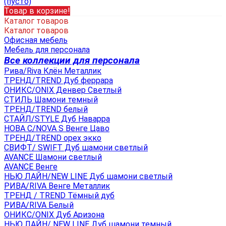
(пусто)
Товар в корзине!
Каталог товаров
Каталог товаров
Офисная мебель
Мебель для персонала
Все коллекции для персонала
Рива/Riva Клён Металлик
ТРЕНД/TREND Дуб феррара
ОНИКС/ONIX Денвер Светлый
СТИЛЬ Шамони темный
ТРЕНД/TREND белый
СТАЙЛ/STYLE Дуб Наварра
НОВА С/NOVA S Венге Цаво
ТРЕНД/TREND орех экко
СВИФТ/ SWIFT Дуб шамони светлый
AVANCE Шамони светлый
AVANCE Венге
НЬЮ ЛАЙН/NEW LINE Дуб шамони светлый
РИВА/RIVA Венге Металлик
TРЕНД / TREND Тёмный дуб
РИВА/RIVA Белый
ОНИКС/ONIX Дуб Аризона
НЬЮ ЛАЙН/ NEW LINE Дуб шамони темный