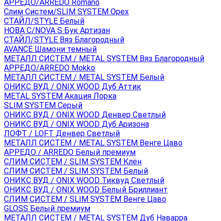
АРРЕДО/ARREDO Romano
Слим Систем/SLIM SYSTEM Орех
СТАЙЛ/STYLE Белый
НОВА С/NOVA S Бук Артизан
СТАЙЛ/STYLE Вяз Благородный
AVANCE Шамони темный
МЕТАЛЛ СИСТЕМ / METAL SYSTEM Вяз Благородный
АРРЕДО/ARREDO Mokko
МЕТАЛЛ СИСТЕМ / METAL SYSTEM Белый
ОНИКС ВУД / ONIX WOOD Дуб Аттик
METAL SYSTEM Акация Лорка
SLIM SYSTEM Серый
ОНИКС ВУД / ONIX WOOD Денвер Светлый
ОНИКС ВУД / ONIX WOOD Дуб Аризона
ЛОФТ / LOFT Денвер Светлый
МЕТАЛЛ СИСТЕМ / METAL SYSTEM Венге Цаво
АРРЕДО / ARREDO Белый премиум
СЛИМ СИСТЕМ / SLIM SYSTEM Клён
СЛИМ СИСТЕМ / SLIM SYSTEM Белый
ОНИКС ВУД / ONIX WOOD Тиквуд Светлый
ОНИКС ВУД / ONIX WOOD Белый Бриллиант
СЛИМ СИСТЕМ / SLIM SYSTEM Венге Цаво
GLOSS Белый премиум
МЕТАЛЛ СИСТЕМ / METAL SYSTEM Дуб Наварра