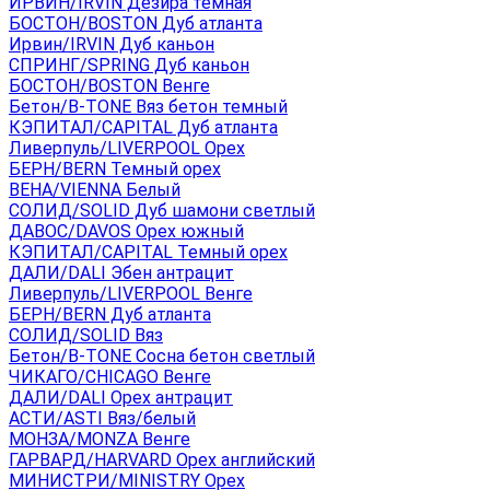
ИРВИН/IRVIN Дезира темная
БОСТОН/BOSTON Дуб атланта
Ирвин/IRVIN Дуб каньон
СПРИНГ/SPRING Дуб каньон
БОСТОН/BOSTON Венге
Бетон/B-TONE Вяз бетон темный
КЭПИТАЛ/CAPITAL Дуб атланта
Ливерпуль/LIVERPOOL Орех
БЕРН/BERN Темный орех
ВЕНА/VIENNA Белый
СОЛИД/SOLID Дуб шамони светлый
ДАВОС/DAVOS Орех южный
КЭПИТАЛ/CAPITAL Темный орех
ДАЛИ/DALI Эбен антрацит
Ливерпуль/LIVERPOOL Венге
БЕРН/BERN Дуб атланта
СОЛИД/SOLID Вяз
Бетон/B-TONE Сосна бетон светлый
ЧИКАГО/CHICAGO Венге
ДАЛИ/DALI Орех антрацит
АСТИ/ASTI Вяз/белый
МОНЗА/MONZA Венге
ГАРВАРД/HARVARD Орех английский
МИНИСТРИ/MINISTRY Орех