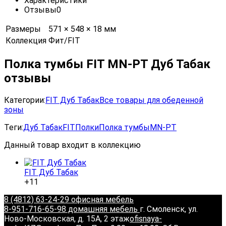
Характеристики
Отзывы
0
Размеры
571 × 548 × 18 мм
Коллекция
Фит/FIT
Полка тумбы FIT MN-PT Дуб Табак
отзывы
Категории:
FIT Дуб Табак
Все товары для обеденной
зоны
Теги:
Дуб Табак
FIT
Полки
Полка тумбы
MN-PT
Данный товар входит в коллекцию
FIT Дуб Табак
+11
8 (4812) 63-24-29 офисная мебель
8-951-716-65-98 домашняя мебель
г. Смоленск, ул.
Ново-Московская, д. 15А, 2 этаж
ofisnaya-