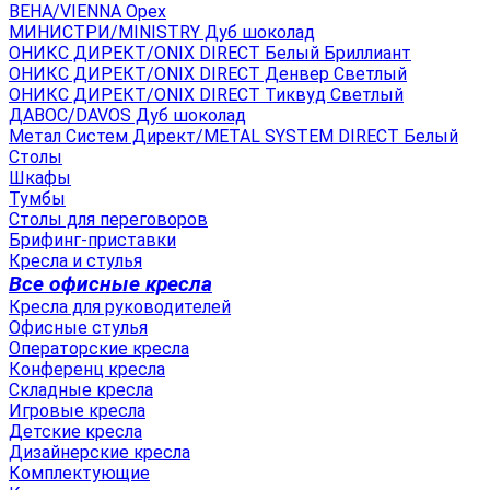
ВЕНА/VIENNA Орех
МИНИСТРИ/MINISTRY Дуб шоколад
ОНИКС ДИРЕКТ/ONIX DIRECT Белый Бриллиант
ОНИКС ДИРЕКТ/ONIX DIRECT Денвер Светлый
ОНИКС ДИРЕКТ/ONIX DIRECT Тиквуд Светлый
ДАВОС/DAVOS Дуб шоколад
Метал Систем Директ/METAL SYSTEM DIRECT Белый
Столы
Шкафы
Тумбы
Столы для переговоров
Брифинг-приставки
Кресла и стулья
Все офисные кресла
Кресла для руководителей
Офисные стулья
Операторские кресла
Конференц кресла
Складные кресла
Игровые кресла
Детские кресла
Дизайнерские кресла
Комплектующие