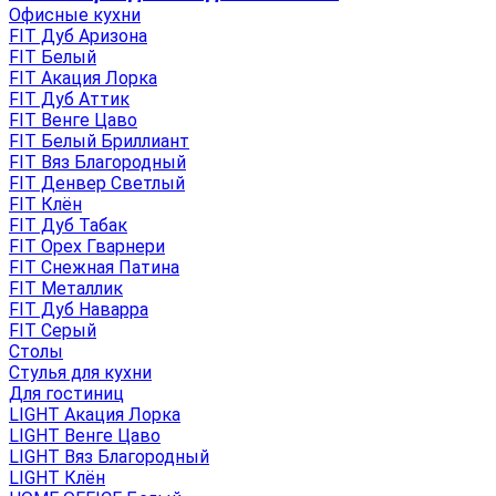
Офисные кухни
FIT Дуб Аризона
FIT Белый
FIT Акация Лорка
FIT Дуб Аттик
FIT Венге Цаво
FIT Белый Бриллиант
FIT Вяз Благородный
FIT Денвер Светлый
FIT Клён
FIT Дуб Табак
FIT Орех Гварнери
FIT Снежная Патина
FIT Металлик
FIT Дуб Наварра
FIT Серый
Столы
Стулья для кухни
Для гостиниц
LIGHT Акация Лорка
LIGHT Венге Цаво
LIGHT Вяз Благородный
LIGHT Клён