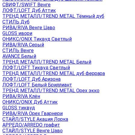
СВИФТ/SWIFT Венге
ЛОФТ/LOFT Дуб Аттик
ТРЕНД МЕТАЛЛ/TREND METAL Тёмный дуб
СТИЛЬ Дуб
РИВА/RIVA Венге Цаво
GLOSS ивори
ОНИКС/ONIX Тиквуд Светлый
РИВА/RIVA Серый
СТИЛЬ Венге
AVANСE Белый
ТРЕНД МЕТАЛЛ/TREND METAL Белый
ЛОФТ/LOFT Тиквуд Светлый
ТРЕНД МЕТАЛЛ/TREND METAL дуб феррара
ЛОФТ/LOFT Дуб Аризона
ЛОФТ/LOFT Белый Бриллиант
ТРЕНД МЕТАЛЛ/TREND METAL Орех экко
РИВА/RIVA Клён
ОНИКС/ONIX Дуб Аттик
GLOSS тиквуд
РИВА/RIVA Орех Гварнери
СТАЙЛ/STYLE Акация Лорка
АРРЕДО/ARREDO графит
СТАЙЛ/STYLE Венге Цаво