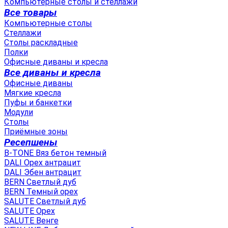
Компьютерные столы и стеллажи
Все товары
Компьютерные столы
Стеллажи
Столы раскладные
Полки
Офисные диваны и кресла
Все диваны и кресла
Офисные диваны
Мягкие кресла
Пуфы и банкетки
Модули
Столы
Приёмные зоны
Ресепшены
B-TONE Вяз бетон темный
DALI Орех антрацит
DALI Эбен антрацит
BERN Светлый дуб
BERN Темный орех
SALUTE Светлый дуб
SALUTE Орех
SALUTE Венге