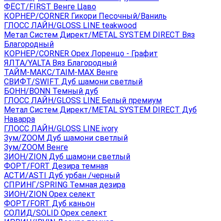
ФЁСТ/FIRST Венге Цаво
КОРНЕР/CORNER Гикори Песочный/Ваниль
ГЛОСС ЛАЙН/GLOSS LINE teakwood
Метал Систем Директ/METAL SYSTEM DIRECT Вяз
Благородный
КОРНЕР/CORNER Орех Лоренцо - Графит
ЯЛТА/YALTA Вяз Благородный
ТАЙМ-МАКС/TAIM-MAX Венге
СВИФТ/SWIFT Дуб шамони светлый
БОНН/BONN Темный дуб
ГЛОСС ЛАЙН/GLOSS LINE Белый премиум
Метал Систем Директ/METAL SYSTEM DIRECT Дуб
Наварра
ГЛОСС ЛАЙН/GLOSS LINE ivory
Зум/ZOOM Дуб шамони светлый
Зум/ZOOM Венге
ЗИОН/ZION Дуб шамони светлый
ФОРТ/FORT Дезира темная
АСТИ/ASTI Дуб урбан /черный
СПРИНГ/SPRING Темная дезира
ЗИОН/ZION Орех селект
ФОРТ/FORT Дуб каньон
СОЛИД/SOLID Орех селект