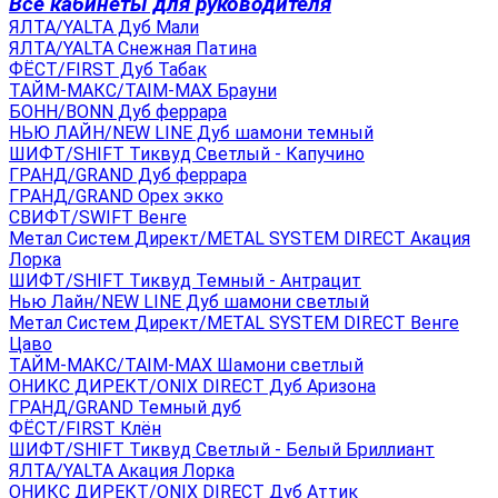
Все кабинеты для руководителя
ЯЛТА/YALTA Дуб Мали
ЯЛТА/YALTA Снежная Патина
ФЁСТ/FIRST Дуб Табак
ТАЙМ-МАКС/TAIM-MAX Брауни
БОНН/BONN Дуб феррара
НЬЮ ЛАЙН/NEW LINE Дуб шамони темный
ШИФТ/SHIFT Тиквуд Светлый - Капучино
ГРАНД/GRAND Дуб феррара
ГРАНД/GRAND Орех экко
СВИФТ/SWIFT Венге
Метал Систем Директ/METAL SYSTEM DIRECT Акация
Лорка
ШИФТ/SHIFT Тиквуд Темный - Антрацит
Нью Лайн/NEW LINE Дуб шамони светлый
Метал Систем Директ/METAL SYSTEM DIRECT Венге
Цаво
ТАЙМ-МАКС/TAIM-MAX Шамони светлый
ОНИКС ДИРЕКТ/ONIX DIRECT Дуб Аризона
ГРАНД/GRAND Темный дуб
ФЁСТ/FIRST Клён
ШИФТ/SHIFT Тиквуд Светлый - Белый Бриллиант
ЯЛТА/YALTA Акация Лорка
ОНИКС ДИРЕКТ/ONIX DIRECT Дуб Аттик