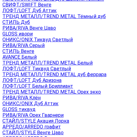
СВИФТ/SWIFT Венге
ЛОФТ/LOFT Дуб Аттик
ТРЕНД МЕТАЛЛ/TREND METAL Тёмный дуб
СТИЛЬ Дуб
РИВА/RIVA Венге Цаво
GLOSS ивори
ОНИКС/ONIX Тиквуд Светлый
РИВА/RIVA Серый
СТИЛЬ Венге
AVANСE Белый
ТРЕНД МЕТАЛЛ/TREND METAL Белый
ЛОФТ/LOFT Тиквуд Светлый
ТРЕНД МЕТАЛЛ/TREND METAL дуб феррара
ЛОФТ/LOFT Дуб Аризона
ЛОФТ/LOFT Белый Бриллиант
ТРЕНД МЕТАЛЛ/TREND METAL Орех экко
РИВА/RIVA Клён
ОНИКС/ONIX Дуб Аттик
GLOSS тиквуд
РИВА/RIVA Орех Гварнери
СТАЙЛ/STYLE Акация Лорка
АРРЕДО/ARREDO графит
СТАЙЛ/STYLE Венге Цаво