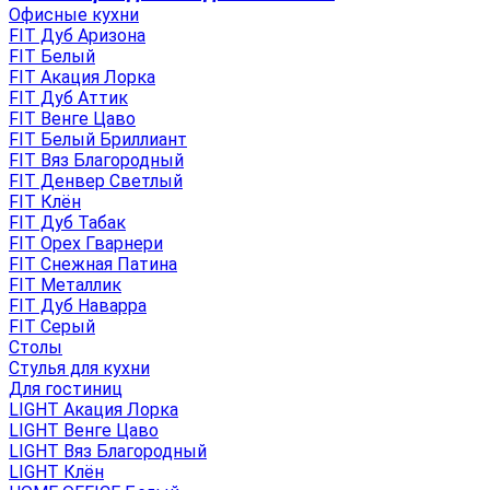
Офисные кухни
FIT Дуб Аризона
FIT Белый
FIT Акация Лорка
FIT Дуб Аттик
FIT Венге Цаво
FIT Белый Бриллиант
FIT Вяз Благородный
FIT Денвер Светлый
FIT Клён
FIT Дуб Табак
FIT Орех Гварнери
FIT Снежная Патина
FIT Металлик
FIT Дуб Наварра
FIT Серый
Столы
Стулья для кухни
Для гостиниц
LIGHT Акация Лорка
LIGHT Венге Цаво
LIGHT Вяз Благородный
LIGHT Клён