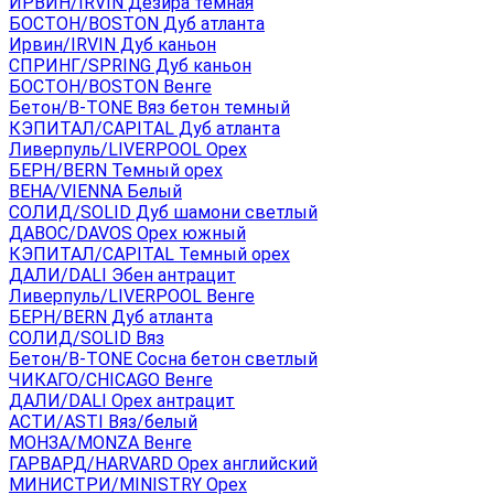
ИРВИН/IRVIN Дезира темная
БОСТОН/BOSTON Дуб атланта
Ирвин/IRVIN Дуб каньон
СПРИНГ/SPRING Дуб каньон
БОСТОН/BOSTON Венге
Бетон/B-TONE Вяз бетон темный
КЭПИТАЛ/CAPITAL Дуб атланта
Ливерпуль/LIVERPOOL Орех
БЕРН/BERN Темный орех
ВЕНА/VIENNA Белый
СОЛИД/SOLID Дуб шамони светлый
ДАВОС/DAVOS Орех южный
КЭПИТАЛ/CAPITAL Темный орех
ДАЛИ/DALI Эбен антрацит
Ливерпуль/LIVERPOOL Венге
БЕРН/BERN Дуб атланта
СОЛИД/SOLID Вяз
Бетон/B-TONE Сосна бетон светлый
ЧИКАГО/CHICAGO Венге
ДАЛИ/DALI Орех антрацит
АСТИ/ASTI Вяз/белый
МОНЗА/MONZA Венге
ГАРВАРД/HARVARD Орех английский
МИНИСТРИ/MINISTRY Орех