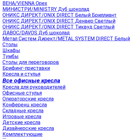
ВЕНА/VIENNA Орех
МИНИСТРИ/MINISTRY Дуб шоколад
ОНИКС ДИРЕКТ/ONIX DIRECT Белый Бриллиант
ОНИКС ДИРЕКТ/ONIX DIRECT Денвер Светлый
ОНИКС ДИРЕКТ/ONIX DIRECT Тиквуд Светлый
ДАВОС/DAVOS Дуб шоколад
Метал Систем Директ/METAL SYSTEM DIRECT Белый
Столы
Шкафы
Тумбы
Столы для переговоров
Брифинг-приставки
Кресла и стулья
Все офисные кресла
Кресла для руководителей
Офисные стулья
Операторские кресла
Конференц кресла
Складные кресла
Игровые кресла
Детские кресла
Дизайнерские кресла
Комплектующие