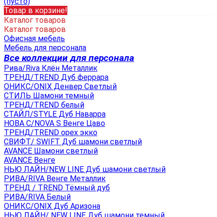
(пусто)
Товар в корзине!
Каталог товаров
Каталог товаров
Офисная мебель
Мебель для персонала
Все коллекции для персонала
Рива/Riva Клён Металлик
ТРЕНД/TREND Дуб феррара
ОНИКС/ONIX Денвер Светлый
СТИЛЬ Шамони темный
ТРЕНД/TREND белый
СТАЙЛ/STYLE Дуб Наварра
НОВА С/NOVA S Венге Цаво
ТРЕНД/TREND орех экко
СВИФТ/ SWIFT Дуб шамони светлый
AVANCE Шамони светлый
AVANCE Венге
НЬЮ ЛАЙН/NEW LINE Дуб шамони светлый
РИВА/RIVA Венге Металлик
TРЕНД / TREND Тёмный дуб
РИВА/RIVA Белый
ОНИКС/ONIX Дуб Аризона
НЬЮ ЛАЙН/ NEW LINE Дуб шамони темный