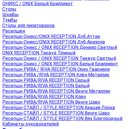
ОНИКС / ONIX Белый Бриллиант
Столы
Шкафы
Тумбы
Столы для переговоров
Ресепшен
Ресепшн Оникс/ONIX RECEPTION Дуб Аттик
Ресепшн Оникс/ONIX RECEPTION Дуб Аризона
Ресепшн Оникс / ONIX RECEPTION Денвер Светлый
ONIX RECEPTION Тиквуд Тёмный
Ресепшн Оникс / ONIX RECEPTION Тиквуд Светлый
Ресепшн Оникс / ONIX RECEPTION Белый Бриллиант
Ресепшн РИВА / RIVA RECEPTION Орех Гварнери
Ресепшн РИВА /RIVA RECEPTION Клён Металлик
Ресепшн РИВА/RIVA RECEPTION Серый
Ресепшн РИВА/RIVA RECEPTION Белый
Ресепшн РИВА/RIVA RECEPTION Венге Металлик
Ресепшн РИВА/RIVA RECEPTION Клён
Ресепшн РИВА/RIVA RECEPTION Венге Цаво
Ресепшн СТАЙЛ / STYLE RECEPTION Акация Лорка
Ресепшн СТАЙЛ / STYLE RECEPTION Венге Цаво
Ресепшн СТАЙЛ / STYLE RECEPTION Вяз Благородный
Кабинеты руководителей