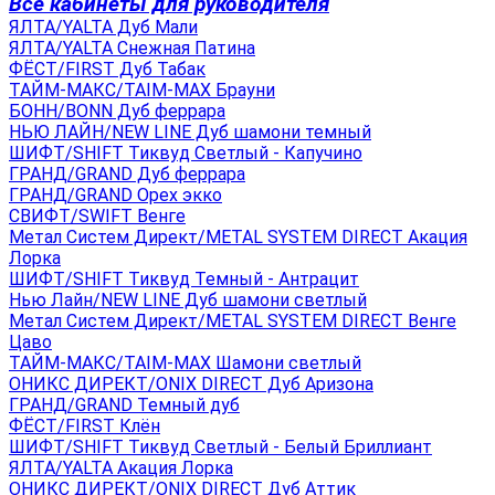
Все кабинеты для руководителя
ЯЛТА/YALTA Дуб Мали
ЯЛТА/YALTA Снежная Патина
ФЁСТ/FIRST Дуб Табак
ТАЙМ-МАКС/TAIM-MAX Брауни
БОНН/BONN Дуб феррара
НЬЮ ЛАЙН/NEW LINE Дуб шамони темный
ШИФТ/SHIFT Тиквуд Светлый - Капучино
ГРАНД/GRAND Дуб феррара
ГРАНД/GRAND Орех экко
СВИФТ/SWIFT Венге
Метал Систем Директ/METAL SYSTEM DIRECT Акация
Лорка
ШИФТ/SHIFT Тиквуд Темный - Антрацит
Нью Лайн/NEW LINE Дуб шамони светлый
Метал Систем Директ/METAL SYSTEM DIRECT Венге
Цаво
ТАЙМ-МАКС/TAIM-MAX Шамони светлый
ОНИКС ДИРЕКТ/ONIX DIRECT Дуб Аризона
ГРАНД/GRAND Темный дуб
ФЁСТ/FIRST Клён
ШИФТ/SHIFT Тиквуд Светлый - Белый Бриллиант
ЯЛТА/YALTA Акация Лорка
ОНИКС ДИРЕКТ/ONIX DIRECT Дуб Аттик