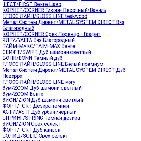
ФЁСТ/FIRST Венге Цаво
КОРНЕР/CORNER Гикори Песочный/Ваниль
ГЛОСС ЛАЙН/GLOSS LINE teakwood
Метал Систем Директ/METAL SYSTEM DIRECT Вяз
Благородный
КОРНЕР/CORNER Орех Лоренцо - Графит
ЯЛТА/YALTA Вяз Благородный
ТАЙМ-МАКС/TAIM-MAX Венге
СВИФТ/SWIFT Дуб шамони светлый
БОНН/BONN Темный дуб
ГЛОСС ЛАЙН/GLOSS LINE Белый премиум
Метал Систем Директ/METAL SYSTEM DIRECT Дуб
Наварра
ГЛОСС ЛАЙН/GLOSS LINE ivory
Зум/ZOOM Дуб шамони светлый
Зум/ZOOM Венге
ЗИОН/ZION Дуб шамони светлый
ФОРТ/FORT Дезира темная
АСТИ/ASTI Дуб урбан /черный
СПРИНГ/SPRING Темная дезира
ЗИОН/ZION Орех селект
ФОРТ/FORT Дуб каньон
СОЛИД/SOLID Орех селект