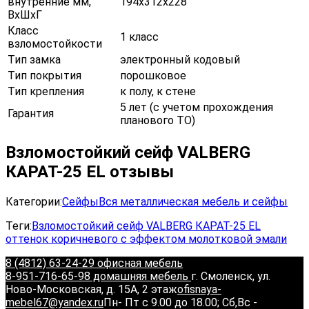
внутренние мм,
194х312х228
ВхШхГ
Класс
1 класс
взломостойкости
Тип замка
электронный кодовый
Тип покрытия
порошковое
Тип крепления
к полу, к стене
5 лет (с учетом прохождения
Гарантия
планового ТО)
Взломостойкий сейф VALBERG
КАРАТ-25 EL отзывы
Категории:
Сейфы
Вся металлическая мебель и сейфы
Теги:
Взломостойкий сейф VALBERG КАРАТ-25 EL
оттенок коричневого с эффектом молотковой эмали
8 (4812) 63-24-29 офисная мебель
8-951-716-65-98 домашняя мебель
г. Смоленск, ул.
Ново-Московская, д. 15А, 2 этаж
ofisnaya-
mebel67@yandex.ru
Пн- Пт с 9.00 до 18.00; Сб,Вс -