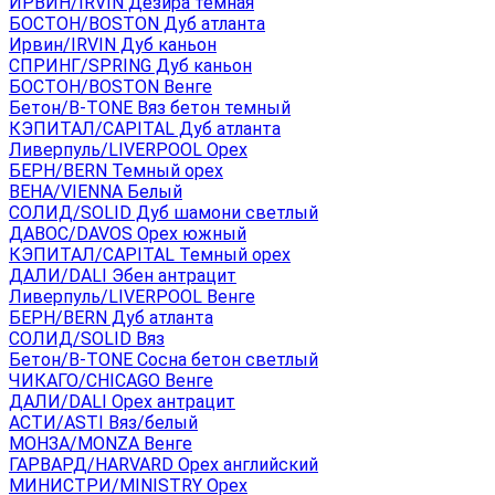
ИРВИН/IRVIN Дезира темная
БОСТОН/BOSTON Дуб атланта
Ирвин/IRVIN Дуб каньон
СПРИНГ/SPRING Дуб каньон
БОСТОН/BOSTON Венге
Бетон/B-TONE Вяз бетон темный
КЭПИТАЛ/CAPITAL Дуб атланта
Ливерпуль/LIVERPOOL Орех
БЕРН/BERN Темный орех
ВЕНА/VIENNA Белый
СОЛИД/SOLID Дуб шамони светлый
ДАВОС/DAVOS Орех южный
КЭПИТАЛ/CAPITAL Темный орех
ДАЛИ/DALI Эбен антрацит
Ливерпуль/LIVERPOOL Венге
БЕРН/BERN Дуб атланта
СОЛИД/SOLID Вяз
Бетон/B-TONE Сосна бетон светлый
ЧИКАГО/CHICAGO Венге
ДАЛИ/DALI Орех антрацит
АСТИ/ASTI Вяз/белый
МОНЗА/MONZA Венге
ГАРВАРД/HARVARD Орех английский
МИНИСТРИ/MINISTRY Орех