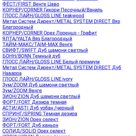
ФЁСТ/FIRST Венге Цаво
КОРНЕР/CORNER Гикори Песочный/Ваниль
ГЛОСС ЛАЙН/GLOSS LINE teakwood
Метал Систем Директ/METAL SYSTEM DIRECT Вяз
Благородный
КОРНЕР/CORNER Орех Лоренцо - Графит
ЯЛТА/YALTA Вяз Благородный
ТАЙМ-МАКС/TAIM-MAX Венге
СВИФТ/SWIFT Дуб шамони светлый
БОНН/BONN Темный дуб
ГЛОСС ЛАЙН/GLOSS LINE Белый премиум
Метал Систем Директ/METAL SYSTEM DIRECT Дуб
Наварра
ГЛОСС ЛАЙН/GLOSS LINE ivory
Зум/ZOOM Дуб шамони светлый
Зум/ZOOM Венге
ЗИОН/ZION Дуб шамони светлый
ФОРТ/FORT Дезира темная
АСТИ/ASTI Дуб урбан /черный
СПРИНГ/SPRING Темная дезира
ЗИОН/ZION Орех селект
ФОРТ/FORT Дуб каньон
СОЛИД/SOLID Орех селект