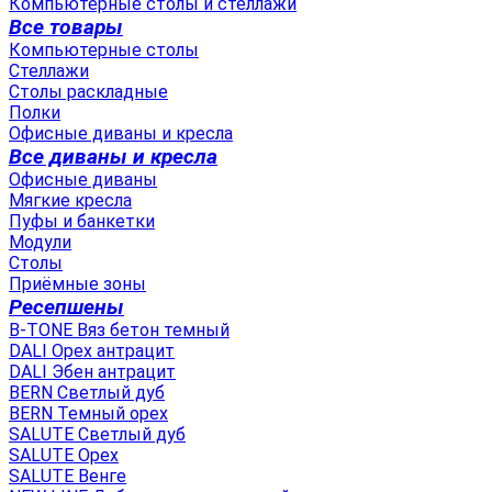
Компьютерные столы и стеллажи
Все товары
Компьютерные столы
Стеллажи
Столы раскладные
Полки
Офисные диваны и кресла
Все диваны и кресла
Офисные диваны
Мягкие кресла
Пуфы и банкетки
Модули
Столы
Приёмные зоны
Ресепшены
B-TONE Вяз бетон темный
DALI Орех антрацит
DALI Эбен антрацит
BERN Светлый дуб
BERN Темный орех
SALUTE Светлый дуб
SALUTE Орех
SALUTE Венге