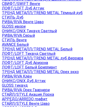
СВИФТ/SWIFT Венге
ЛОФТ/LOFT Дуб Аттик
ТРЕНД МЕТАЛЛ/TREND METAL Тёмный дуб
СТИЛЬ Дуб
РИВА/RIVA Венге Цаво
GLOSS ивори
ОНИКС/ONIX Тиквуд Светлый
РИВА/RIVA Серый
СТИЛЬ Венге
AVANСE Белый
ТРЕНД МЕТАЛЛ/TREND METAL Белый
ЛОФТ/LOFT Тиквуд Светлый
ТРЕНД МЕТАЛЛ/TREND METAL дуб феррара
ЛОФТ/LOFT Дуб Аризона
ЛОФТ/LOFT Белый Бриллиант
ТРЕНД МЕТАЛЛ/TREND METAL Орех экко
РИВА/RIVA Клён
ОНИКС/ONIX Дуб Аттик
GLOSS тиквуд
РИВА/RIVA Орех Гварнери
СТАЙЛ/STYLE Акация Лорка
АРРЕДО/ARREDO графит
СТАЙЛ/STYLE Венге Цаво