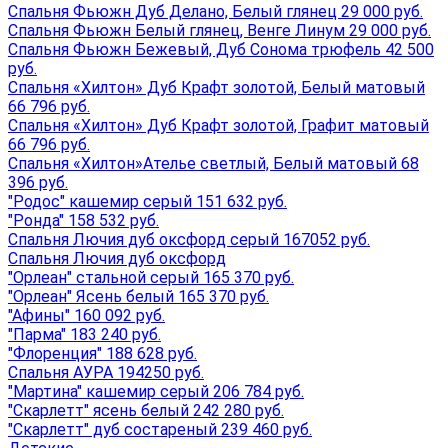
Спальня Фьюжн Дуб Делано, Белый глянец 29 000 руб.
Спальня Фьюжн Белый глянец, Венге Линум 29 000 руб.
Спальня Фьюжн Бежевый, Дуб Сонома трюфель 42 500
руб.
Спальня «Хилтон» Дуб Крафт золотой, Белый матовый
66 796 руб.
Спальня «Хилтон» Дуб Крафт золотой, Графит матовый
66 796 руб.
Спальня «Хилтон»Ателье светлый, Белый матовый 68
396 руб.
"Родос" кашемир серый 151 632 руб.
"Ронда" 158 532 руб.
Спальня Лючия дуб оксфорд серый 167052 руб.
Спальня Лючия дуб оксфорд
"Орлеан" стальной серый 165 370 руб.
"Орлеан" Ясень белый 165 370 руб.
"Афины" 160 092 руб.
"Парма" 183 240 руб.
"Флоренция" 188 628 руб.
Спальня АУРА 194250 руб.
"Мартина" кашемир серый 206 784 руб.
"Скарлетт" ясень белый 242 280 руб.
"Скарлетт" дуб состареный 239 460 руб.