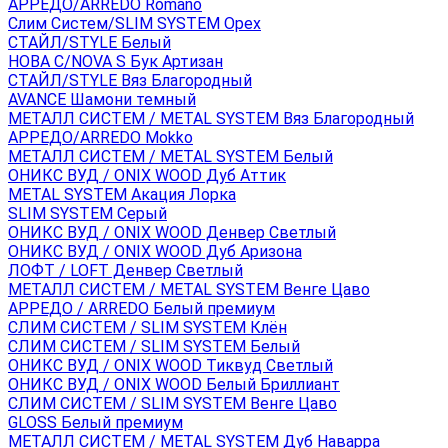
АРРЕДО/ARREDO Romano
Слим Систем/SLIM SYSTEM Орех
СТАЙЛ/STYLE Белый
НОВА С/NOVA S Бук Артизан
СТАЙЛ/STYLE Вяз Благородный
AVANCE Шамони темный
МЕТАЛЛ СИСТЕМ / METAL SYSTEM Вяз Благородный
АРРЕДО/ARREDO Mokko
МЕТАЛЛ СИСТЕМ / METAL SYSTEM Белый
ОНИКС ВУД / ONIX WOOD Дуб Аттик
METAL SYSTEM Акация Лорка
SLIM SYSTEM Серый
ОНИКС ВУД / ONIX WOOD Денвер Светлый
ОНИКС ВУД / ONIX WOOD Дуб Аризона
ЛОФТ / LOFT Денвер Светлый
МЕТАЛЛ СИСТЕМ / METAL SYSTEM Венге Цаво
АРРЕДО / ARREDO Белый премиум
СЛИМ СИСТЕМ / SLIM SYSTEM Клён
СЛИМ СИСТЕМ / SLIM SYSTEM Белый
ОНИКС ВУД / ONIX WOOD Тиквуд Светлый
ОНИКС ВУД / ONIX WOOD Белый Бриллиант
СЛИМ СИСТЕМ / SLIM SYSTEM Венге Цаво
GLOSS Белый премиум
МЕТАЛЛ СИСТЕМ / METAL SYSTEM Дуб Наварра