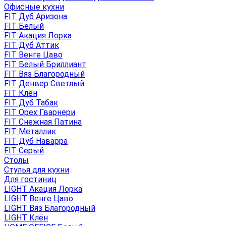
Офисные кухни
FIT Дуб Аризона
FIT Белый
FIT Акация Лорка
FIT Дуб Аттик
FIT Венге Цаво
FIT Белый Бриллиант
FIT Вяз Благородный
FIT Денвер Светлый
FIT Клён
FIT Дуб Табак
FIT Орех Гварнери
FIT Снежная Патина
FIT Металлик
FIT Дуб Наварра
FIT Серый
Столы
Стулья для кухни
Для гостиниц
LIGHT Акация Лорка
LIGHT Венге Цаво
LIGHT Вяз Благородный
LIGHT Клён