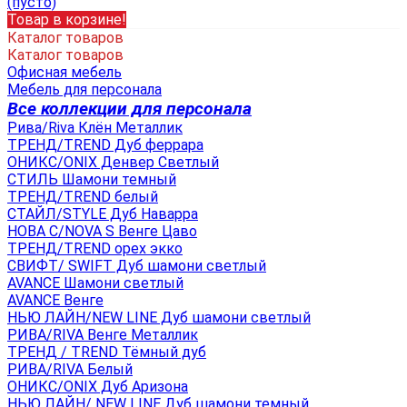
(пусто)
Товар в корзине!
Каталог товаров
Каталог товаров
Офисная мебель
Мебель для персонала
Все коллекции для персонала
Рива/Riva Клён Металлик
ТРЕНД/TREND Дуб феррара
ОНИКС/ONIX Денвер Светлый
СТИЛЬ Шамони темный
ТРЕНД/TREND белый
СТАЙЛ/STYLE Дуб Наварра
НОВА С/NOVA S Венге Цаво
ТРЕНД/TREND орех экко
СВИФТ/ SWIFT Дуб шамони светлый
AVANCE Шамони светлый
AVANCE Венге
НЬЮ ЛАЙН/NEW LINE Дуб шамони светлый
РИВА/RIVA Венге Металлик
TРЕНД / TREND Тёмный дуб
РИВА/RIVA Белый
ОНИКС/ONIX Дуб Аризона
НЬЮ ЛАЙН/ NEW LINE Дуб шамони темный