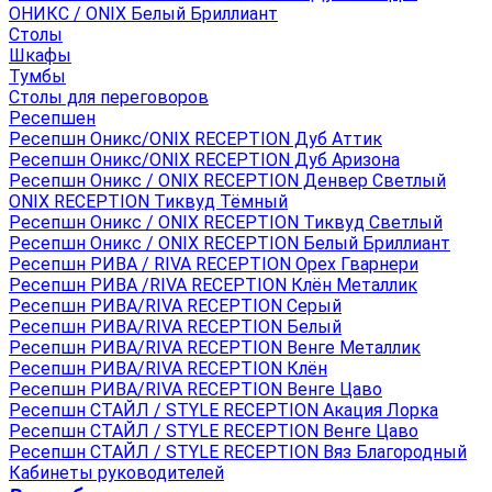
ОНИКС / ONIX Белый Бриллиант
Столы
Шкафы
Тумбы
Столы для переговоров
Ресепшен
Ресепшн Оникс/ONIX RECEPTION Дуб Аттик
Ресепшн Оникс/ONIX RECEPTION Дуб Аризона
Ресепшн Оникс / ONIX RECEPTION Денвер Светлый
ONIX RECEPTION Тиквуд Тёмный
Ресепшн Оникс / ONIX RECEPTION Тиквуд Светлый
Ресепшн Оникс / ONIX RECEPTION Белый Бриллиант
Ресепшн РИВА / RIVA RECEPTION Орех Гварнери
Ресепшн РИВА /RIVA RECEPTION Клён Металлик
Ресепшн РИВА/RIVA RECEPTION Серый
Ресепшн РИВА/RIVA RECEPTION Белый
Ресепшн РИВА/RIVA RECEPTION Венге Металлик
Ресепшн РИВА/RIVA RECEPTION Клён
Ресепшн РИВА/RIVA RECEPTION Венге Цаво
Ресепшн СТАЙЛ / STYLE RECEPTION Акация Лорка
Ресепшн СТАЙЛ / STYLE RECEPTION Венге Цаво
Ресепшн СТАЙЛ / STYLE RECEPTION Вяз Благородный
Кабинеты руководителей