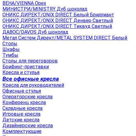
ВЕНА/VIENNA Орех
МИНИСТРИ/MINISTRY Дуб шоколад
ОНИКС ДИРЕКТ/ONIX DIRECT Белый Бриллиант
ОНИКС ДИРЕКТ/ONIX DIRECT Денвер Светлый
ОНИКС ДИРЕКТ/ONIX DIRECT Тиквуд Светлый
ДАВОС/DAVOS Дуб шоколад
Метал Систем Директ/METAL SYSTEM DIRECT Белый
Столы
Шкафы
Тумбы
Столы для переговоров
Брифинг-приставки
Кресла и стулья
Все офисные кресла
Кресла для руководителей
Офисные стулья
Операторские кресла
Конференц кресла
Складные кресла
Игровые кресла
Детские кресла
Дизайнерские кресла
Комплектующие