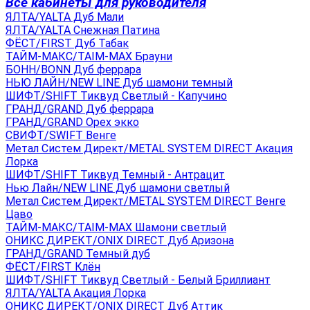
Все кабинеты для руководителя
ЯЛТА/YALTA Дуб Мали
ЯЛТА/YALTA Снежная Патина
ФЁСТ/FIRST Дуб Табак
ТАЙМ-МАКС/TAIM-MAX Брауни
БОНН/BONN Дуб феррара
НЬЮ ЛАЙН/NEW LINE Дуб шамони темный
ШИФТ/SHIFT Тиквуд Светлый - Капучино
ГРАНД/GRAND Дуб феррара
ГРАНД/GRAND Орех экко
СВИФТ/SWIFT Венге
Метал Систем Директ/METAL SYSTEM DIRECT Акация
Лорка
ШИФТ/SHIFT Тиквуд Темный - Антрацит
Нью Лайн/NEW LINE Дуб шамони светлый
Метал Систем Директ/METAL SYSTEM DIRECT Венге
Цаво
ТАЙМ-МАКС/TAIM-MAX Шамони светлый
ОНИКС ДИРЕКТ/ONIX DIRECT Дуб Аризона
ГРАНД/GRAND Темный дуб
ФЁСТ/FIRST Клён
ШИФТ/SHIFT Тиквуд Светлый - Белый Бриллиант
ЯЛТА/YALTA Акация Лорка
ОНИКС ДИРЕКТ/ONIX DIRECT Дуб Аттик