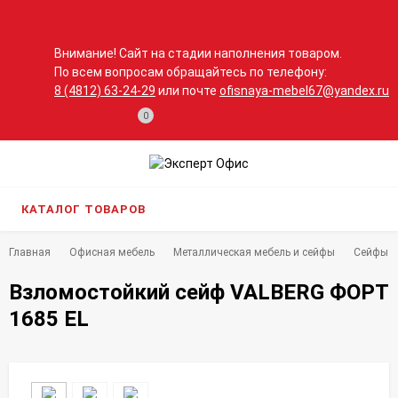
Внимание! Сайт на стадии наполнения товаром.
По всем вопросам обращайтесь по телефону:
8 (4812) 63-24-29
или почте
ofisnaya-mebel67@yandex.ru
0
КАТАЛОГ ТОВАРОВ
Главная
Офисная мебель
Металлическая мебель и сейфы
Сейфы
Взломостойкий сейф VALBERG ФОРТ
1685 EL