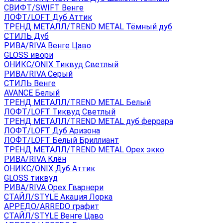
СВИФТ/SWIFT Венге
ЛОФТ/LOFT Дуб Аттик
ТРЕНД МЕТАЛЛ/TREND METAL Тёмный дуб
СТИЛЬ Дуб
РИВА/RIVA Венге Цаво
GLOSS ивори
ОНИКС/ONIX Тиквуд Светлый
РИВА/RIVA Серый
СТИЛЬ Венге
AVANСE Белый
ТРЕНД МЕТАЛЛ/TREND METAL Белый
ЛОФТ/LOFT Тиквуд Светлый
ТРЕНД МЕТАЛЛ/TREND METAL дуб феррара
ЛОФТ/LOFT Дуб Аризона
ЛОФТ/LOFT Белый Бриллиант
ТРЕНД МЕТАЛЛ/TREND METAL Орех экко
РИВА/RIVA Клён
ОНИКС/ONIX Дуб Аттик
GLOSS тиквуд
РИВА/RIVA Орех Гварнери
СТАЙЛ/STYLE Акация Лорка
АРРЕДО/ARREDO графит
СТАЙЛ/STYLE Венге Цаво