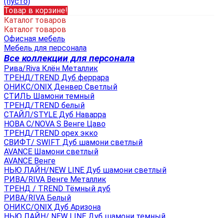
(пусто)
Товар в корзине!
Каталог товаров
Каталог товаров
Офисная мебель
Мебель для персонала
Все коллекции для персонала
Рива/Riva Клён Металлик
ТРЕНД/TREND Дуб феррара
ОНИКС/ONIX Денвер Светлый
СТИЛЬ Шамони темный
ТРЕНД/TREND белый
СТАЙЛ/STYLE Дуб Наварра
НОВА С/NOVA S Венге Цаво
ТРЕНД/TREND орех экко
СВИФТ/ SWIFT Дуб шамони светлый
AVANCE Шамони светлый
AVANCE Венге
НЬЮ ЛАЙН/NEW LINE Дуб шамони светлый
РИВА/RIVA Венге Металлик
TРЕНД / TREND Тёмный дуб
РИВА/RIVA Белый
ОНИКС/ONIX Дуб Аризона
НЬЮ ЛАЙН/ NEW LINE Дуб шамони темный