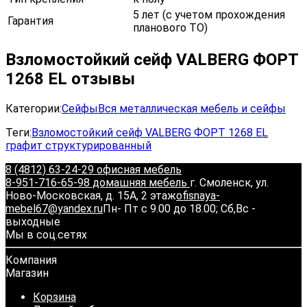
5 лет (с учетом прохождения
Гарантия
планового ТО)
Взломостойкий сейф VALBERG ФОРТ
1268 EL отзывы
Категории:
Сейфы
Вся металлическая мебель и сейфы
Теги:
Взломостойкий сейф VALBERG ФОРТ 1268 EL
графит структурированный
8 (4812) 63-24-29 офисная мебель
8-951-716-65-98 домашняя мебель
г. Смоленск, ул.
Ново-Московская, д. 15А, 2 этаж
ofisnaya-
mebel67@yandex.ru
Пн- Пт с 9.00 до 18.00; Сб,Вс -
выходные
Мы в соц.сетях
Компания
Магазин
Корзина