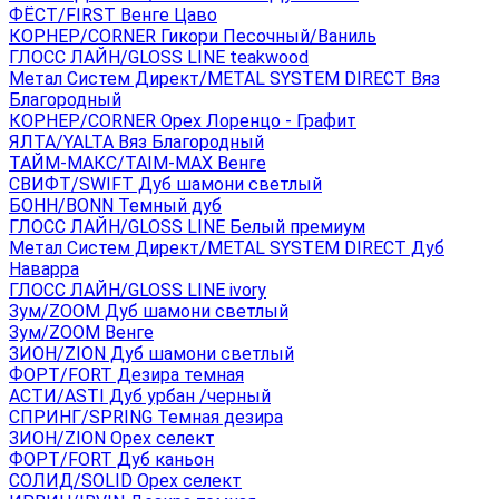
ФЁСТ/FIRST Венге Цаво
КОРНЕР/CORNER Гикори Песочный/Ваниль
ГЛОСС ЛАЙН/GLOSS LINE teakwood
Метал Систем Директ/METAL SYSTEM DIRECT Вяз
Благородный
КОРНЕР/CORNER Орех Лоренцо - Графит
ЯЛТА/YALTA Вяз Благородный
ТАЙМ-МАКС/TAIM-MAX Венге
СВИФТ/SWIFT Дуб шамони светлый
БОНН/BONN Темный дуб
ГЛОСС ЛАЙН/GLOSS LINE Белый премиум
Метал Систем Директ/METAL SYSTEM DIRECT Дуб
Наварра
ГЛОСС ЛАЙН/GLOSS LINE ivory
Зум/ZOOM Дуб шамони светлый
Зум/ZOOM Венге
ЗИОН/ZION Дуб шамони светлый
ФОРТ/FORT Дезира темная
АСТИ/ASTI Дуб урбан /черный
СПРИНГ/SPRING Темная дезира
ЗИОН/ZION Орех селект
ФОРТ/FORT Дуб каньон
СОЛИД/SOLID Орех селект