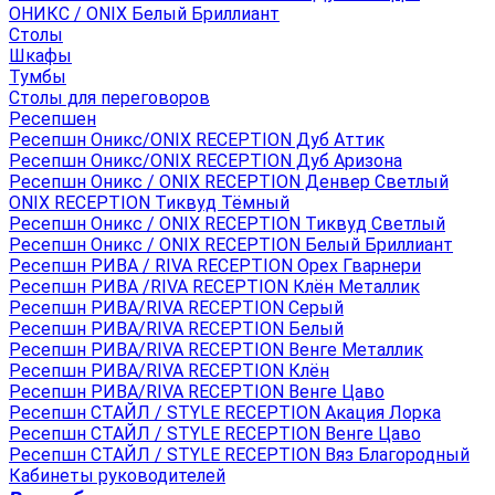
ОНИКС / ONIX Белый Бриллиант
Столы
Шкафы
Тумбы
Столы для переговоров
Ресепшен
Ресепшн Оникс/ONIX RECEPTION Дуб Аттик
Ресепшн Оникс/ONIX RECEPTION Дуб Аризона
Ресепшн Оникс / ONIX RECEPTION Денвер Светлый
ONIX RECEPTION Тиквуд Тёмный
Ресепшн Оникс / ONIX RECEPTION Тиквуд Светлый
Ресепшн Оникс / ONIX RECEPTION Белый Бриллиант
Ресепшн РИВА / RIVA RECEPTION Орех Гварнери
Ресепшн РИВА /RIVA RECEPTION Клён Металлик
Ресепшн РИВА/RIVA RECEPTION Серый
Ресепшн РИВА/RIVA RECEPTION Белый
Ресепшн РИВА/RIVA RECEPTION Венге Металлик
Ресепшн РИВА/RIVA RECEPTION Клён
Ресепшн РИВА/RIVA RECEPTION Венге Цаво
Ресепшн СТАЙЛ / STYLE RECEPTION Акация Лорка
Ресепшн СТАЙЛ / STYLE RECEPTION Венге Цаво
Ресепшн СТАЙЛ / STYLE RECEPTION Вяз Благородный
Кабинеты руководителей