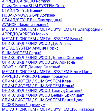
АРРЕДО/ARREDO Romano
Слим Систем/SLIM SYSTEM Орех
СТАЙЛ/STYLE Белый
НОВА С/NOVA S Бук Артизан
СТАЙЛ/STYLE Вяз Благородный
AVANCE Шамони темный
МЕТАЛЛ СИСТЕМ / METAL SYSTEM Вяз Благородный
АРРЕДО/ARREDO Mokko
МЕТАЛЛ СИСТЕМ / METAL SYSTEM Белый
ОНИКС ВУД / ONIX WOOD Дуб Аттик
METAL SYSTEM Акация Лорка
SLIM SYSTEM Серый
ОНИКС ВУД / ONIX WOOD Денвер Светлый
ОНИКС ВУД / ONIX WOOD Дуб Аризона
ЛОФТ / LOFT Денвер Светлый
МЕТАЛЛ СИСТЕМ / METAL SYSTEM Венге Цаво
АРРЕДО / ARREDO Белый премиум
СЛИМ СИСТЕМ / SLIM SYSTEM Клён
СЛИМ СИСТЕМ / SLIM SYSTEM Белый
ОНИКС ВУД / ONIX WOOD Тиквуд Светлый
ОНИКС ВУД / ONIX WOOD Белый Бриллиант
СЛИМ СИСТЕМ / SLIM SYSTEM Венге Цаво
GLOSS Белый премиум
МЕТАЛЛ СИСТЕМ / METAL SYSTEM Дуб Наварра