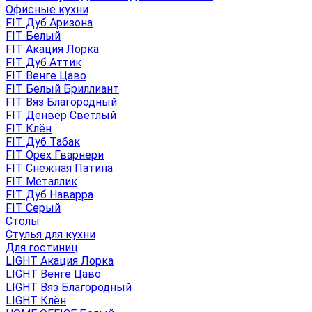
Офисные кухни
FIT Дуб Аризона
FIT Белый
FIT Акация Лорка
FIT Дуб Аттик
FIT Венге Цаво
FIT Белый Бриллиант
FIT Вяз Благородный
FIT Денвер Светлый
FIT Клён
FIT Дуб Табак
FIT Орех Гварнери
FIT Снежная Патина
FIT Металлик
FIT Дуб Наварра
FIT Серый
Столы
Стулья для кухни
Для гостиниц
LIGHT Акация Лорка
LIGHT Венге Цаво
LIGHT Вяз Благородный
LIGHT Клён