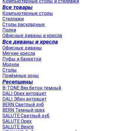
Компьютерные столы и стеллажи
Все товары
Компьютерные столы
Стеллажи
Столы раскладные
Полки
Офисные диваны и кресла
Все диваны и кресла
Офисные диваны
Мягкие кресла
Пуфы и банкетки
Модули
Столы
Приёмные зоны
Ресепшены
B-TONE Вяз бетон темный
DALI Орех антрацит
DALI Эбен антрацит
BERN Светлый дуб
BERN Темный орех
SALUTE Светлый дуб
SALUTE Орех
SALUTE Венге