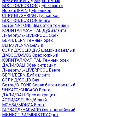
ИРВИН/IRVIN Дезира темная
БОСТОН/BOSTON Дуб атланта
Ирвин/IRVIN Дуб каньон
СПРИНГ/SPRING Дуб каньон
БОСТОН/BOSTON Венге
Бетон/B-TONE Вяз бетон темный
КЭПИТАЛ/CAPITAL Дуб атланта
Ливерпуль/LIVERPOOL Орех
БЕРН/BERN Темный орех
ВЕНА/VIENNA Белый
СОЛИД/SOLID Дуб шамони светлый
ДАВОС/DAVOS Орех южный
КЭПИТАЛ/CAPITAL Темный орех
ДАЛИ/DALI Эбен антрацит
Ливерпуль/LIVERPOOL Венге
БЕРН/BERN Дуб атланта
СОЛИД/SOLID Вяз
Бетон/B-TONE Сосна бетон светлый
ЧИКАГО/CHICAGO Венге
ДАЛИ/DALI Орех антрацит
АСТИ/ASTI Вяз/белый
МОНЗА/MONZA Венге
ГАРВАРД/HARVARD Орех английский
МИНИСТРИ/MINISTRY Орех