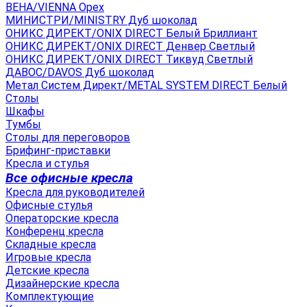
ВЕНА/VIENNA Орех
МИНИСТРИ/MINISTRY Дуб шоколад
ОНИКС ДИРЕКТ/ONIX DIRECT Белый Бриллиант
ОНИКС ДИРЕКТ/ONIX DIRECT Денвер Светлый
ОНИКС ДИРЕКТ/ONIX DIRECT Тиквуд Светлый
ДАВОС/DAVOS Дуб шоколад
Метал Систем Директ/METAL SYSTEM DIRECT Белый
Столы
Шкафы
Тумбы
Столы для переговоров
Брифинг-приставки
Кресла и стулья
Все офисные кресла
Кресла для руководителей
Офисные стулья
Операторские кресла
Конференц кресла
Складные кресла
Игровые кресла
Детские кресла
Дизайнерские кресла
Комплектующие