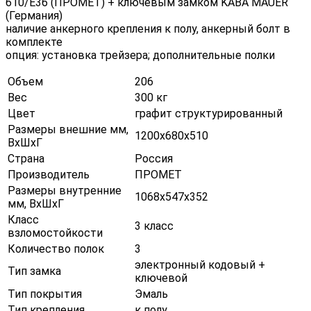
610/E36 (ПРОМЕТ) + ключевым замком KABA MAUER
(Германия)
наличие анкерного крепления к полу, анкерный болт в
комплекте
опция: установка трейзера; дополнительные полки
Объем
206
Вес
300 кг
Цвет
графит структурированный
Размеры внешние мм,
1200х680х510
ВхШхГ
Страна
Россия
Производитель
ПРОМЕТ
Размеры внутренние
1068х547х352
мм, ВхШхГ
Класс
3 класс
взломостойкости
Количество полок
3
электронный кодовый +
Тип замка
ключевой
Тип покрытия
Эмаль
Тип крепления
к полу