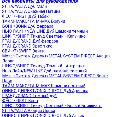
Все кабинеты для руководителя
ЯЛТА/YALTA Дуб Мали
ЯЛТА/YALTA Снежная Патина
ФЁСТ/FIRST Дуб Табак
ТАЙМ-МАКС/TAIM-MAX Брауни
БОНН/BONN Дуб феррара
НЬЮ ЛАЙН/NEW LINE Дуб шамони темный
ШИФТ/SHIFT Тиквуд Светлый - Капучино
ГРАНД/GRAND Дуб феррара
ГРАНД/GRAND Орех экко
СВИФТ/SWIFT Венге
Метал Систем Директ/METAL SYSTEM DIRECT Акация
Лорка
ШИФТ/SHIFT Тиквуд Темный - Антрацит
Нью Лайн/NEW LINE Дуб шамони светлый
Метал Систем Директ/METAL SYSTEM DIRECT Венге
Цаво
ТАЙМ-МАКС/TAIM-MAX Шамони светлый
ОНИКС ДИРЕКТ/ONIX DIRECT Дуб Аризона
ГРАНД/GRAND Темный дуб
ФЁСТ/FIRST Клён
ШИФТ/SHIFT Тиквуд Светлый - Белый Бриллиант
ЯЛТА/YALTA Акация Лорка
ОНИКС ДИРЕКТ/ONIX DIRECT Дуб Аттик