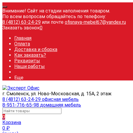
Внимание! Сайт на стадии наполнения товаром.
По всем вопросам обращайтесь по телефону:
8 (4812) 63-24-29
или почте
ofisnaya-mebel67@yandex.ru
Заказать звонок
0
Главная
Оплата
Доставка и сборка
Как заказать?
Реквизиты
Наши работы
Еще
г. Смоленск, ул. Ново-Московская, д. 15А, 2 этаж
8 (4812) 63-24-29 офисная мебель
8-951-716-65-98 домашняя мебель
0
Корзина
0
₽