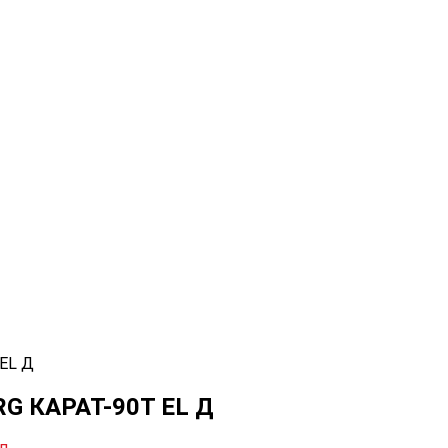
EL Д
RG КАРАТ-90T EL Д