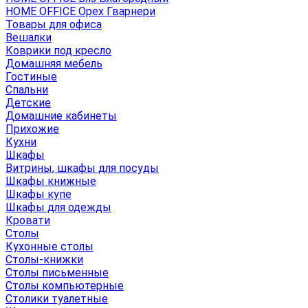
HOME OFFICE Орех Гварнери
Товары для офиса
Вешалки
Коврики под кресло
Домашняя мебель
Гостиные
Спальни
Детские
Домашние кабинеты
Прихожие
Кухни
Шкафы
Витрины, шкафы для посуды
Шкафы книжные
Шкафы купе
Шкафы для одежды
Кровати
Столы
Кухонные столы
Столы-книжки
Столы письменные
Столы компьютерные
Столики туалетные