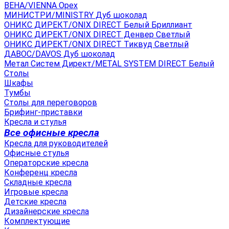
ВЕНА/VIENNA Орех
МИНИСТРИ/MINISTRY Дуб шоколад
ОНИКС ДИРЕКТ/ONIX DIRECT Белый Бриллиант
ОНИКС ДИРЕКТ/ONIX DIRECT Денвер Светлый
ОНИКС ДИРЕКТ/ONIX DIRECT Тиквуд Светлый
ДАВОС/DAVOS Дуб шоколад
Метал Систем Директ/METAL SYSTEM DIRECT Белый
Столы
Шкафы
Тумбы
Столы для переговоров
Брифинг-приставки
Кресла и стулья
Все офисные кресла
Кресла для руководителей
Офисные стулья
Операторские кресла
Конференц кресла
Складные кресла
Игровые кресла
Детские кресла
Дизайнерские кресла
Комплектующие