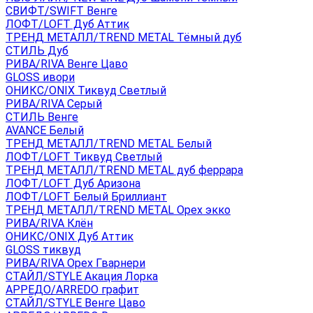
СВИФТ/SWIFT Венге
ЛОФТ/LOFT Дуб Аттик
ТРЕНД МЕТАЛЛ/TREND METAL Тёмный дуб
СТИЛЬ Дуб
РИВА/RIVA Венге Цаво
GLOSS ивори
ОНИКС/ONIX Тиквуд Светлый
РИВА/RIVA Серый
СТИЛЬ Венге
AVANСE Белый
ТРЕНД МЕТАЛЛ/TREND METAL Белый
ЛОФТ/LOFT Тиквуд Светлый
ТРЕНД МЕТАЛЛ/TREND METAL дуб феррара
ЛОФТ/LOFT Дуб Аризона
ЛОФТ/LOFT Белый Бриллиант
ТРЕНД МЕТАЛЛ/TREND METAL Орех экко
РИВА/RIVA Клён
ОНИКС/ONIX Дуб Аттик
GLOSS тиквуд
РИВА/RIVA Орех Гварнери
СТАЙЛ/STYLE Акация Лорка
АРРЕДО/ARREDO графит
СТАЙЛ/STYLE Венге Цаво