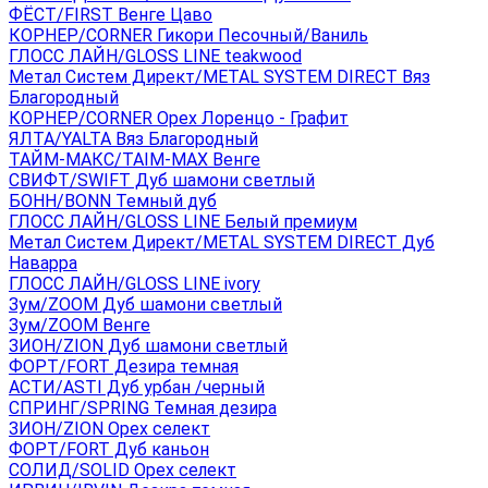
ФЁСТ/FIRST Венге Цаво
КОРНЕР/CORNER Гикори Песочный/Ваниль
ГЛОСС ЛАЙН/GLOSS LINE teakwood
Метал Систем Директ/METAL SYSTEM DIRECT Вяз
Благородный
КОРНЕР/CORNER Орех Лоренцо - Графит
ЯЛТА/YALTA Вяз Благородный
ТАЙМ-МАКС/TAIM-MAX Венге
СВИФТ/SWIFT Дуб шамони светлый
БОНН/BONN Темный дуб
ГЛОСС ЛАЙН/GLOSS LINE Белый премиум
Метал Систем Директ/METAL SYSTEM DIRECT Дуб
Наварра
ГЛОСС ЛАЙН/GLOSS LINE ivory
Зум/ZOOM Дуб шамони светлый
Зум/ZOOM Венге
ЗИОН/ZION Дуб шамони светлый
ФОРТ/FORT Дезира темная
АСТИ/ASTI Дуб урбан /черный
СПРИНГ/SPRING Темная дезира
ЗИОН/ZION Орех селект
ФОРТ/FORT Дуб каньон
СОЛИД/SOLID Орех селект