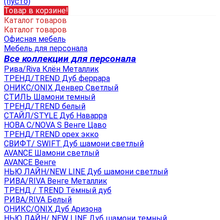
(пусто)
Товар в корзине!
Каталог товаров
Каталог товаров
Офисная мебель
Мебель для персонала
Все коллекции для персонала
Рива/Riva Клён Металлик
ТРЕНД/TREND Дуб феррара
ОНИКС/ONIX Денвер Светлый
СТИЛЬ Шамони темный
ТРЕНД/TREND белый
СТАЙЛ/STYLE Дуб Наварра
НОВА С/NOVA S Венге Цаво
ТРЕНД/TREND орех экко
СВИФТ/ SWIFT Дуб шамони светлый
AVANCE Шамони светлый
AVANCE Венге
НЬЮ ЛАЙН/NEW LINE Дуб шамони светлый
РИВА/RIVA Венге Металлик
TРЕНД / TREND Тёмный дуб
РИВА/RIVA Белый
ОНИКС/ONIX Дуб Аризона
НЬЮ ЛАЙН/ NEW LINE Дуб шамони темный