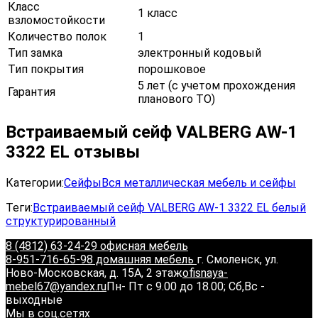
Класс
1 класс
взломостойкости
Количество полок
1
Тип замка
электронный кодовый
Тип покрытия
порошковое
5 лет (с учетом прохождения
Гарантия
планового ТО)
Встраиваемый сейф VALBERG AW-1
3322 EL отзывы
Категории:
Сейфы
Вся металлическая мебель и сейфы
Теги:
Встраиваемый сейф VALBERG AW-1 3322 EL белый
структурированный
8 (4812) 63-24-29 офисная мебель
8-951-716-65-98 домашняя мебель
г. Смоленск, ул.
Ново-Московская, д. 15А, 2 этаж
ofisnaya-
mebel67@yandex.ru
Пн- Пт с 9.00 до 18.00; Сб,Вс -
выходные
Мы в соц.сетях