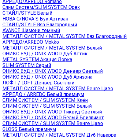
АРРЕДО/ARREDO Romano
Слим Систем/SLIM SYSTEM Орех
СТАЙЛ/STYLE Белый
НОВА С/NOVA S Бук Артизан
СТАЙЛ/STYLE Вяз Благородный
AVANCE Шамони темный
МЕТАЛЛ СИСТЕМ / METAL SYSTEM Вяз Благородный
АРРЕДО/ARREDO Mokko
МЕТАЛЛ СИСТЕМ / METAL SYSTEM Белый
ОНИКС ВУД / ONIX WOOD Дуб Аттик
METAL SYSTEM Акация Лорка
SLIM SYSTEM Серый
ОНИКС ВУД / ONIX WOOD Денвер Светлый
ОНИКС ВУД / ONIX WOOD Дуб Аризона
ЛОФТ / LOFT Денвер Светлый
МЕТАЛЛ СИСТЕМ / METAL SYSTEM Венге Цаво
АРРЕДО / ARREDO Белый премиум
СЛИМ СИСТЕМ / SLIM SYSTEM Клён
СЛИМ СИСТЕМ / SLIM SYSTEM Белый
ОНИКС ВУД / ONIX WOOD Тиквуд Светлый
ОНИКС ВУД / ONIX WOOD Белый Бриллиант
СЛИМ СИСТЕМ / SLIM SYSTEM Венге Цаво
GLOSS Белый премиум
МЕТАЛЛ СИСТЕМ / METAL SYSTEM Дуб Наварра