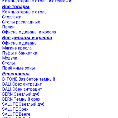
Компьютерные столы и стеллажи
Все товары
Компьютерные столы
Стеллажи
Столы раскладные
Полки
Офисные диваны и кресла
Все диваны и кресла
Офисные диваны
Мягкие кресла
Пуфы и банкетки
Модули
Столы
Приёмные зоны
Ресепшены
B-TONE Вяз бетон темный
DALI Орех антрацит
DALI Эбен антрацит
BERN Светлый дуб
BERN Темный орех
SALUTE Светлый дуб
SALUTE Орех
SALUTE Венге