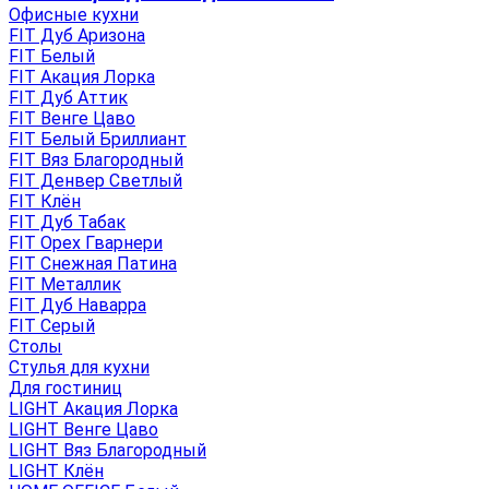
Офисные кухни
FIT Дуб Аризона
FIT Белый
FIT Акация Лорка
FIT Дуб Аттик
FIT Венге Цаво
FIT Белый Бриллиант
FIT Вяз Благородный
FIT Денвер Светлый
FIT Клён
FIT Дуб Табак
FIT Орех Гварнери
FIT Снежная Патина
FIT Металлик
FIT Дуб Наварра
FIT Серый
Столы
Стулья для кухни
Для гостиниц
LIGHT Акация Лорка
LIGHT Венге Цаво
LIGHT Вяз Благородный
LIGHT Клён