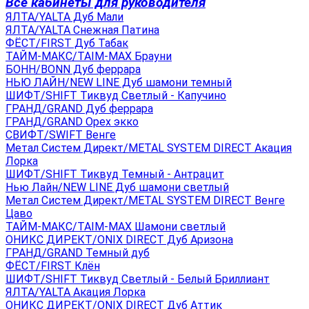
Все кабинеты для руководителя
ЯЛТА/YALTA Дуб Мали
ЯЛТА/YALTA Снежная Патина
ФЁСТ/FIRST Дуб Табак
ТАЙМ-МАКС/TAIM-MAX Брауни
БОНН/BONN Дуб феррара
НЬЮ ЛАЙН/NEW LINE Дуб шамони темный
ШИФТ/SHIFT Тиквуд Светлый - Капучино
ГРАНД/GRAND Дуб феррара
ГРАНД/GRAND Орех экко
СВИФТ/SWIFT Венге
Метал Систем Директ/METAL SYSTEM DIRECT Акация
Лорка
ШИФТ/SHIFT Тиквуд Темный - Антрацит
Нью Лайн/NEW LINE Дуб шамони светлый
Метал Систем Директ/METAL SYSTEM DIRECT Венге
Цаво
ТАЙМ-МАКС/TAIM-MAX Шамони светлый
ОНИКС ДИРЕКТ/ONIX DIRECT Дуб Аризона
ГРАНД/GRAND Темный дуб
ФЁСТ/FIRST Клён
ШИФТ/SHIFT Тиквуд Светлый - Белый Бриллиант
ЯЛТА/YALTA Акация Лорка
ОНИКС ДИРЕКТ/ONIX DIRECT Дуб Аттик