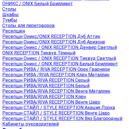
ОНИКС / ONIX Белый Бриллиант
Столы
Шкафы
Тумбы
Столы для переговоров
Ресепшен
Ресепшн Оникс/ONIX RECEPTION Дуб Аттик
Ресепшн Оникс/ONIX RECEPTION Дуб Аризона
Ресепшн Оникс / ONIX RECEPTION Денвер Светлый
ONIX RECEPTION Тиквуд Тёмный
Ресепшн Оникс / ONIX RECEPTION Тиквуд Светлый
Ресепшн Оникс / ONIX RECEPTION Белый Бриллиант
Ресепшн РИВА / RIVA RECEPTION Орех Гварнери
Ресепшн РИВА /RIVA RECEPTION Клён Металлик
Ресепшн РИВА/RIVA RECEPTION Серый
Ресепшн РИВА/RIVA RECEPTION Белый
Ресепшн РИВА/RIVA RECEPTION Венге Металлик
Ресепшн РИВА/RIVA RECEPTION Клён
Ресепшн РИВА/RIVA RECEPTION Венге Цаво
Ресепшн СТАЙЛ / STYLE RECEPTION Акация Лорка
Ресепшн СТАЙЛ / STYLE RECEPTION Венге Цаво
Ресепшн СТАЙЛ / STYLE RECEPTION Вяз Благородный
Кабинеты руководителей