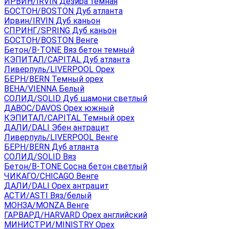
ИРВИН/IRVIN Дезира темная
БОСТОН/BOSTON Дуб атланта
Ирвин/IRVIN Дуб каньон
СПРИНГ/SPRING Дуб каньон
БОСТОН/BOSTON Венге
Бетон/B-TONE Вяз бетон темный
КЭПИТАЛ/CAPITAL Дуб атланта
Ливерпуль/LIVERPOOL Орех
БЕРН/BERN Темный орех
ВЕНА/VIENNA Белый
СОЛИД/SOLID Дуб шамони светлый
ДАВОС/DAVOS Орех южный
КЭПИТАЛ/CAPITAL Темный орех
ДАЛИ/DALI Эбен антрацит
Ливерпуль/LIVERPOOL Венге
БЕРН/BERN Дуб атланта
СОЛИД/SOLID Вяз
Бетон/B-TONE Сосна бетон светлый
ЧИКАГО/CHICAGO Венге
ДАЛИ/DALI Орех антрацит
АСТИ/ASTI Вяз/белый
МОНЗА/MONZA Венге
ГАРВАРД/HARVARD Орех английский
МИНИСТРИ/MINISTRY Орех