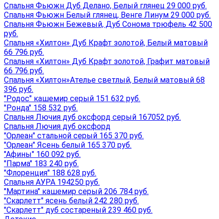
Спальня Фьюжн Дуб Делано, Белый глянец 29 000 руб.
Спальня Фьюжн Белый глянец, Венге Линум 29 000 руб.
Спальня Фьюжн Бежевый, Дуб Сонома трюфель 42 500
руб.
Спальня «Хилтон» Дуб Крафт золотой, Белый матовый
66 796 руб.
Спальня «Хилтон» Дуб Крафт золотой, Графит матовый
66 796 руб.
Спальня «Хилтон»Ателье светлый, Белый матовый 68
396 руб.
"Родос" кашемир серый 151 632 руб.
"Ронда" 158 532 руб.
Спальня Лючия дуб оксфорд серый 167052 руб.
Спальня Лючия дуб оксфорд
"Орлеан" стальной серый 165 370 руб.
"Орлеан" Ясень белый 165 370 руб.
"Афины" 160 092 руб.
"Парма" 183 240 руб.
"Флоренция" 188 628 руб.
Спальня АУРА 194250 руб.
"Мартина" кашемир серый 206 784 руб.
"Скарлетт" ясень белый 242 280 руб.
"Скарлетт" дуб состареный 239 460 руб.