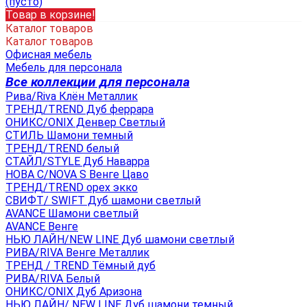
(пусто)
Товар в корзине!
Каталог товаров
Каталог товаров
Офисная мебель
Мебель для персонала
Все коллекции для персонала
Рива/Riva Клён Металлик
ТРЕНД/TREND Дуб феррара
ОНИКС/ONIX Денвер Светлый
СТИЛЬ Шамони темный
ТРЕНД/TREND белый
СТАЙЛ/STYLE Дуб Наварра
НОВА С/NOVA S Венге Цаво
ТРЕНД/TREND орех экко
СВИФТ/ SWIFT Дуб шамони светлый
AVANCE Шамони светлый
AVANCE Венге
НЬЮ ЛАЙН/NEW LINE Дуб шамони светлый
РИВА/RIVA Венге Металлик
TРЕНД / TREND Тёмный дуб
РИВА/RIVA Белый
ОНИКС/ONIX Дуб Аризона
НЬЮ ЛАЙН/ NEW LINE Дуб шамони темный