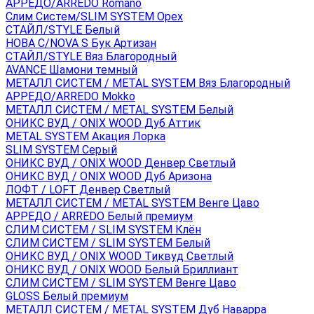
АРРЕДО/ARREDO Romano
Слим Систем/SLIM SYSTEM Орех
СТАЙЛ/STYLE Белый
НОВА С/NOVA S Бук Артизан
СТАЙЛ/STYLE Вяз Благородный
AVANCE Шамони темный
МЕТАЛЛ СИСТЕМ / METAL SYSTEM Вяз Благородный
АРРЕДО/ARREDO Mokko
МЕТАЛЛ СИСТЕМ / METAL SYSTEM Белый
ОНИКС ВУД / ONIX WOOD Дуб Аттик
METAL SYSTEM Акация Лорка
SLIM SYSTEM Серый
ОНИКС ВУД / ONIX WOOD Денвер Светлый
ОНИКС ВУД / ONIX WOOD Дуб Аризона
ЛОФТ / LOFT Денвер Светлый
МЕТАЛЛ СИСТЕМ / METAL SYSTEM Венге Цаво
АРРЕДО / ARREDO Белый премиум
СЛИМ СИСТЕМ / SLIM SYSTEM Клён
СЛИМ СИСТЕМ / SLIM SYSTEM Белый
ОНИКС ВУД / ONIX WOOD Тиквуд Светлый
ОНИКС ВУД / ONIX WOOD Белый Бриллиант
СЛИМ СИСТЕМ / SLIM SYSTEM Венге Цаво
GLOSS Белый премиум
МЕТАЛЛ СИСТЕМ / METAL SYSTEM Дуб Наварра