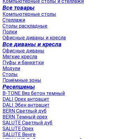
Компьютерные столы и стеллажи
Все товары
Компьютерные столы
Стеллажи
Столы раскладные
Полки
Офисные диваны и кресла
Все диваны и кресла
Офисные диваны
Мягкие кресла
Пуфы и банкетки
Модули
Столы
Приёмные зоны
Ресепшены
B-TONE Вяз бетон темный
DALI Орех антрацит
DALI Эбен антрацит
BERN Светлый дуб
BERN Темный орех
SALUTE Светлый дуб
SALUTE Орех
SALUTE Венге