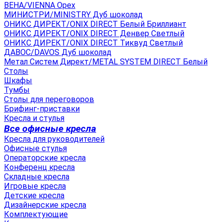
ВЕНА/VIENNA Орех
МИНИСТРИ/MINISTRY Дуб шоколад
ОНИКС ДИРЕКТ/ONIX DIRECT Белый Бриллиант
ОНИКС ДИРЕКТ/ONIX DIRECT Денвер Светлый
ОНИКС ДИРЕКТ/ONIX DIRECT Тиквуд Светлый
ДАВОС/DAVOS Дуб шоколад
Метал Систем Директ/METAL SYSTEM DIRECT Белый
Столы
Шкафы
Тумбы
Столы для переговоров
Брифинг-приставки
Кресла и стулья
Все офисные кресла
Кресла для руководителей
Офисные стулья
Операторские кресла
Конференц кресла
Складные кресла
Игровые кресла
Детские кресла
Дизайнерские кресла
Комплектующие