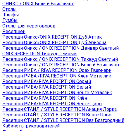
ОНИКС / ONIX Белый Бриллиант
Столы
Шкафы
Тумбы
Столы для переговоров
Ресепшен
Ресепшн Оникс/ONIX RECEPTION Дуб Аттик
Ресепшн Оникс/ONIX RECEPTION Дуб Аризона
Ресепшн Оникс / ONIX RECEPTION Денвер Светлый
ONIX RECEPTION Тиквуд Тёмный
Ресепшн Оникс / ONIX RECEPTION Тиквуд Светлый
Ресепшн Оникс / ONIX RECEPTION Белый Бриллиант
Ресепшн РИВА / RIVA RECEPTION Орех Гварнери
Ресепшн РИВА /RIVA RECEPTION Клён Металлик
Ресепшн РИВА/RIVA RECEPTION Серый
Ресепшн РИВА/RIVA RECEPTION Белый
Ресепшн РИВА/RIVA RECEPTION Венге Металлик
Ресепшн РИВА/RIVA RECEPTION Клён
Ресепшн РИВА/RIVA RECEPTION Венге Цаво
Ресепшн СТАЙЛ / STYLE RECEPTION Акация Лорка
Ресепшн СТАЙЛ / STYLE RECEPTION Венге Цаво
Ресепшн СТАЙЛ / STYLE RECEPTION Вяз Благородный
Кабинеты руководителей