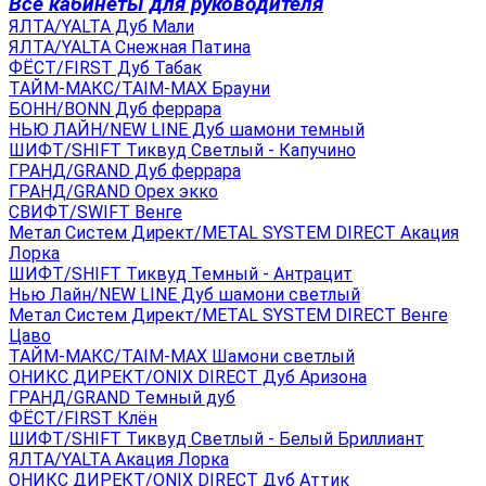
Все кабинеты для руководителя
ЯЛТА/YALTA Дуб Мали
ЯЛТА/YALTA Снежная Патина
ФЁСТ/FIRST Дуб Табак
ТАЙМ-МАКС/TAIM-MAX Брауни
БОНН/BONN Дуб феррара
НЬЮ ЛАЙН/NEW LINE Дуб шамони темный
ШИФТ/SHIFT Тиквуд Светлый - Капучино
ГРАНД/GRAND Дуб феррара
ГРАНД/GRAND Орех экко
СВИФТ/SWIFT Венге
Метал Систем Директ/METAL SYSTEM DIRECT Акация
Лорка
ШИФТ/SHIFT Тиквуд Темный - Антрацит
Нью Лайн/NEW LINE Дуб шамони светлый
Метал Систем Директ/METAL SYSTEM DIRECT Венге
Цаво
ТАЙМ-МАКС/TAIM-MAX Шамони светлый
ОНИКС ДИРЕКТ/ONIX DIRECT Дуб Аризона
ГРАНД/GRAND Темный дуб
ФЁСТ/FIRST Клён
ШИФТ/SHIFT Тиквуд Светлый - Белый Бриллиант
ЯЛТА/YALTA Акация Лорка
ОНИКС ДИРЕКТ/ONIX DIRECT Дуб Аттик