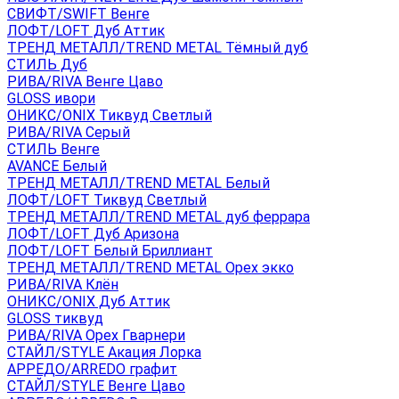
СВИФТ/SWIFT Венге
ЛОФТ/LOFT Дуб Аттик
ТРЕНД МЕТАЛЛ/TREND METAL Тёмный дуб
СТИЛЬ Дуб
РИВА/RIVA Венге Цаво
GLOSS ивори
ОНИКС/ONIX Тиквуд Светлый
РИВА/RIVA Серый
СТИЛЬ Венге
AVANСE Белый
ТРЕНД МЕТАЛЛ/TREND METAL Белый
ЛОФТ/LOFT Тиквуд Светлый
ТРЕНД МЕТАЛЛ/TREND METAL дуб феррара
ЛОФТ/LOFT Дуб Аризона
ЛОФТ/LOFT Белый Бриллиант
ТРЕНД МЕТАЛЛ/TREND METAL Орех экко
РИВА/RIVA Клён
ОНИКС/ONIX Дуб Аттик
GLOSS тиквуд
РИВА/RIVA Орех Гварнери
СТАЙЛ/STYLE Акация Лорка
АРРЕДО/ARREDO графит
СТАЙЛ/STYLE Венге Цаво