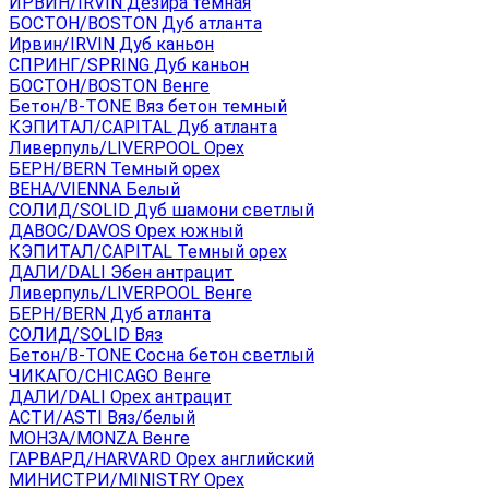
ИРВИН/IRVIN Дезира темная
БОСТОН/BOSTON Дуб атланта
Ирвин/IRVIN Дуб каньон
СПРИНГ/SPRING Дуб каньон
БОСТОН/BOSTON Венге
Бетон/B-TONE Вяз бетон темный
КЭПИТАЛ/CAPITAL Дуб атланта
Ливерпуль/LIVERPOOL Орех
БЕРН/BERN Темный орех
ВЕНА/VIENNA Белый
СОЛИД/SOLID Дуб шамони светлый
ДАВОС/DAVOS Орех южный
КЭПИТАЛ/CAPITAL Темный орех
ДАЛИ/DALI Эбен антрацит
Ливерпуль/LIVERPOOL Венге
БЕРН/BERN Дуб атланта
СОЛИД/SOLID Вяз
Бетон/B-TONE Сосна бетон светлый
ЧИКАГО/CHICAGO Венге
ДАЛИ/DALI Орех антрацит
АСТИ/ASTI Вяз/белый
МОНЗА/MONZA Венге
ГАРВАРД/HARVARD Орех английский
МИНИСТРИ/MINISTRY Орех