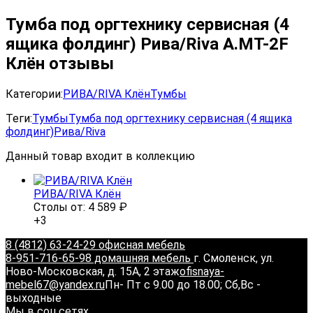
Тумба под оргтехнику сервисная (4
ящика фолдинг) Рива/Riva А.МТ-2F
Клён отзывы
Категории:
РИВА/RIVA Клён
Тумбы
Теги:
Тумбы
Тумба под оргтехнику сервисная (4 ящика
фолдинг)
Рива/Riva
Данный товар входит в коллекцию
РИВА/RIVA Клён
Столы от:
4 589
₽
+3
8 (4812) 63-24-29 офисная мебель
8-951-716-65-98 домашняя мебель
г. Смоленск, ул.
Ново-Московская, д. 15А, 2 этаж
ofisnaya-
mebel67@yandex.ru
Пн- Пт с 9.00 до 18.00; Сб,Вс -
выходные
Мы в соц.сетях