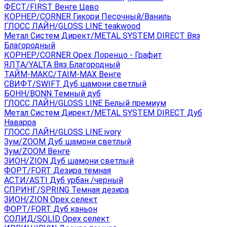
ФЁСТ/FIRST Венге Цаво
КОРНЕР/CORNER Гикори Песочный/Ваниль
ГЛОСС ЛАЙН/GLOSS LINE teakwood
Метал Систем Директ/METAL SYSTEM DIRECT Вяз
Благородный
КОРНЕР/CORNER Орех Лоренцо - Графит
ЯЛТА/YALTA Вяз Благородный
ТАЙМ-МАКС/TAIM-MAX Венге
СВИФТ/SWIFT Дуб шамони светлый
БОНН/BONN Темный дуб
ГЛОСС ЛАЙН/GLOSS LINE Белый премиум
Метал Систем Директ/METAL SYSTEM DIRECT Дуб
Наварра
ГЛОСС ЛАЙН/GLOSS LINE ivory
Зум/ZOOM Дуб шамони светлый
Зум/ZOOM Венге
ЗИОН/ZION Дуб шамони светлый
ФОРТ/FORT Дезира темная
АСТИ/ASTI Дуб урбан /черный
СПРИНГ/SPRING Темная дезира
ЗИОН/ZION Орех селект
ФОРТ/FORT Дуб каньон
СОЛИД/SOLID Орех селект