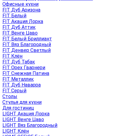
Офисные кухни
FIT Дуб Аризона
FIT Белый
FIT Акация Лорка
FIT Дуб Аттик
FIT Венге Цаво
FIT Белый Бриллиант
FIT Вяз Благородный
FIT Денвер Светлый
FIT Клён
FIT Дуб Табак
FIT Орех Гварнери
FIT Снежная Патина
FIT Металлик
FIT Дуб Наварра
FIT Серый
Столы
Стулья для кухни
Для гостиниц
LIGHT Акация Лорка
LIGHT Венге Цаво
LIGHT Вяз Благородный
LIGHT Клён