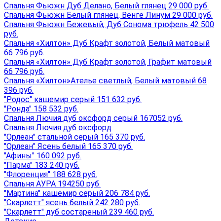
Спальня Фьюжн Дуб Делано, Белый глянец 29 000 руб.
Спальня Фьюжн Белый глянец, Венге Линум 29 000 руб.
Спальня Фьюжн Бежевый, Дуб Сонома трюфель 42 500
руб.
Спальня «Хилтон» Дуб Крафт золотой, Белый матовый
66 796 руб.
Спальня «Хилтон» Дуб Крафт золотой, Графит матовый
66 796 руб.
Спальня «Хилтон»Ателье светлый, Белый матовый 68
396 руб.
"Родос" кашемир серый 151 632 руб.
"Ронда" 158 532 руб.
Спальня Лючия дуб оксфорд серый 167052 руб.
Спальня Лючия дуб оксфорд
"Орлеан" стальной серый 165 370 руб.
"Орлеан" Ясень белый 165 370 руб.
"Афины" 160 092 руб.
"Парма" 183 240 руб.
"Флоренция" 188 628 руб.
Спальня АУРА 194250 руб.
"Мартина" кашемир серый 206 784 руб.
"Скарлетт" ясень белый 242 280 руб.
"Скарлетт" дуб состареный 239 460 руб.