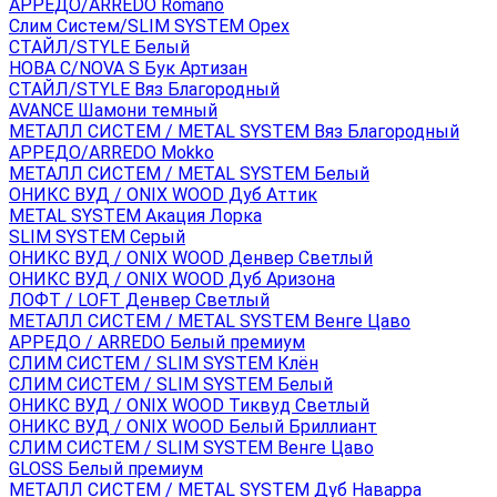
АРРЕДО/ARREDO Romano
Слим Систем/SLIM SYSTEM Орех
СТАЙЛ/STYLE Белый
НОВА С/NOVA S Бук Артизан
СТАЙЛ/STYLE Вяз Благородный
AVANCE Шамони темный
МЕТАЛЛ СИСТЕМ / METAL SYSTEM Вяз Благородный
АРРЕДО/ARREDO Mokko
МЕТАЛЛ СИСТЕМ / METAL SYSTEM Белый
ОНИКС ВУД / ONIX WOOD Дуб Аттик
METAL SYSTEM Акация Лорка
SLIM SYSTEM Серый
ОНИКС ВУД / ONIX WOOD Денвер Светлый
ОНИКС ВУД / ONIX WOOD Дуб Аризона
ЛОФТ / LOFT Денвер Светлый
МЕТАЛЛ СИСТЕМ / METAL SYSTEM Венге Цаво
АРРЕДО / ARREDO Белый премиум
СЛИМ СИСТЕМ / SLIM SYSTEM Клён
СЛИМ СИСТЕМ / SLIM SYSTEM Белый
ОНИКС ВУД / ONIX WOOD Тиквуд Светлый
ОНИКС ВУД / ONIX WOOD Белый Бриллиант
СЛИМ СИСТЕМ / SLIM SYSTEM Венге Цаво
GLOSS Белый премиум
МЕТАЛЛ СИСТЕМ / METAL SYSTEM Дуб Наварра