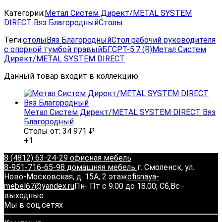
Категории:
Метал Систем Директ/METAL SYSTEM
DIRECT Вяз Благородный
Столы
Теги:
столы
Вяз Благородный
Стол рабочий руководителя
с опорной тумбой правый
БГ.СРТ-5.7 (R)
Метал Систем
Директ/METAL SYSTEM DIRECT
Данный товар входит в коллекцию
Метал Систем Директ/METAL SYSTEM DIRECT Вяз
Благородный
Столы от:
34 971
₽
+1
8 (4812) 63-24-29 офисная мебель
8-951-716-65-98 домашняя мебель
г. Смоленск, ул.
Ново-Московская, д. 15А, 2 этаж
ofisnaya-
mebel67@yandex.ru
Пн- Пт с 9.00 до 18.00; Сб,Вс -
выходные
Мы в соц.сетях