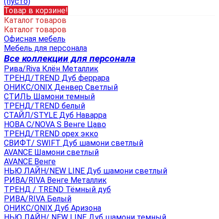
(пусто)
Товар в корзине!
Каталог товаров
Каталог товаров
Офисная мебель
Мебель для персонала
Все коллекции для персонала
Рива/Riva Клён Металлик
ТРЕНД/TREND Дуб феррара
ОНИКС/ONIX Денвер Светлый
СТИЛЬ Шамони темный
ТРЕНД/TREND белый
СТАЙЛ/STYLE Дуб Наварра
НОВА С/NOVA S Венге Цаво
ТРЕНД/TREND орех экко
СВИФТ/ SWIFT Дуб шамони светлый
AVANCE Шамони светлый
AVANCE Венге
НЬЮ ЛАЙН/NEW LINE Дуб шамони светлый
РИВА/RIVA Венге Металлик
TРЕНД / TREND Тёмный дуб
РИВА/RIVA Белый
ОНИКС/ONIX Дуб Аризона
НЬЮ ЛАЙН/ NEW LINE Дуб шамони темный