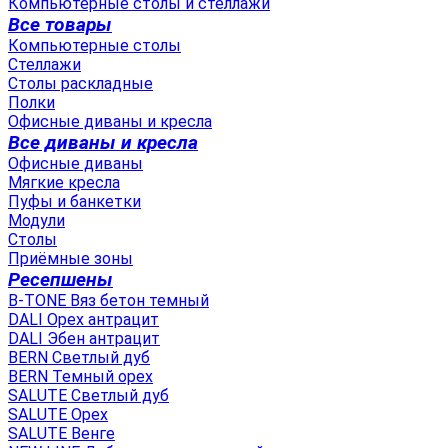
Компьютерные столы и стеллажи
Все товары
Компьютерные столы
Стеллажи
Столы раскладные
Полки
Офисные диваны и кресла
Все диваны и кресла
Офисные диваны
Мягкие кресла
Пуфы и банкетки
Модули
Столы
Приёмные зоны
Ресепшены
B-TONE Вяз бетон темный
DALI Орех антрацит
DALI Эбен антрацит
BERN Светлый дуб
BERN Темный орех
SALUTE Светлый дуб
SALUTE Орех
SALUTE Венге