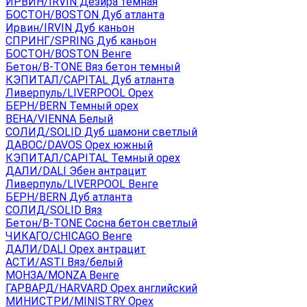
ИРВИН/IRVIN Дезира темная
БОСТОН/BOSTON Дуб атланта
Ирвин/IRVIN Дуб каньон
СПРИНГ/SPRING Дуб каньон
БОСТОН/BOSTON Венге
Бетон/B-TONE Вяз бетон темный
КЭПИТАЛ/CAPITAL Дуб атланта
Ливерпуль/LIVERPOOL Орех
БЕРН/BERN Темный орех
ВЕНА/VIENNA Белый
СОЛИД/SOLID Дуб шамони светлый
ДАВОС/DAVOS Орех южный
КЭПИТАЛ/CAPITAL Темный орех
ДАЛИ/DALI Эбен антрацит
Ливерпуль/LIVERPOOL Венге
БЕРН/BERN Дуб атланта
СОЛИД/SOLID Вяз
Бетон/B-TONE Сосна бетон светлый
ЧИКАГО/CHICAGO Венге
ДАЛИ/DALI Орех антрацит
АСТИ/ASTI Вяз/белый
МОНЗА/MONZA Венге
ГАРВАРД/HARVARD Орех английский
МИНИСТРИ/MINISTRY Орех