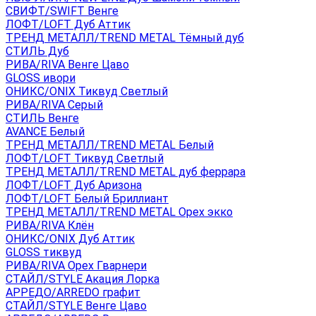
СВИФТ/SWIFT Венге
ЛОФТ/LOFT Дуб Аттик
ТРЕНД МЕТАЛЛ/TREND METAL Тёмный дуб
СТИЛЬ Дуб
РИВА/RIVA Венге Цаво
GLOSS ивори
ОНИКС/ONIX Тиквуд Светлый
РИВА/RIVA Серый
СТИЛЬ Венге
AVANСE Белый
ТРЕНД МЕТАЛЛ/TREND METAL Белый
ЛОФТ/LOFT Тиквуд Светлый
ТРЕНД МЕТАЛЛ/TREND METAL дуб феррара
ЛОФТ/LOFT Дуб Аризона
ЛОФТ/LOFT Белый Бриллиант
ТРЕНД МЕТАЛЛ/TREND METAL Орех экко
РИВА/RIVA Клён
ОНИКС/ONIX Дуб Аттик
GLOSS тиквуд
РИВА/RIVA Орех Гварнери
СТАЙЛ/STYLE Акация Лорка
АРРЕДО/ARREDO графит
СТАЙЛ/STYLE Венге Цаво