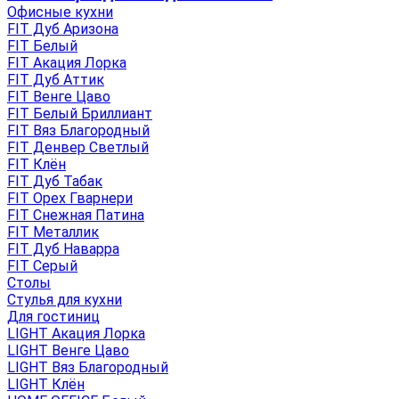
Офисные кухни
FIT Дуб Аризона
FIT Белый
FIT Акация Лорка
FIT Дуб Аттик
FIT Венге Цаво
FIT Белый Бриллиант
FIT Вяз Благородный
FIT Денвер Светлый
FIT Клён
FIT Дуб Табак
FIT Орех Гварнери
FIT Снежная Патина
FIT Металлик
FIT Дуб Наварра
FIT Серый
Столы
Стулья для кухни
Для гостиниц
LIGHT Акация Лорка
LIGHT Венге Цаво
LIGHT Вяз Благородный
LIGHT Клён