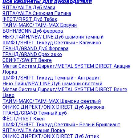
Все кабинеты для руководителя
ЯЛТА/YALTA Дуб Мали
ЯЛТА/YALTA Снежная Патина
ФЁСТ/FIRST Дуб Табак
ТАЙМ-МАКС/TAIM-MAX Брауни
БОНН/BONN Дуб феррара
НЬЮ ЛАЙН/NEW LINE Дуб шамони темный
ШИФТ/SHIFT Тиквуд Светлый - Капучино
ГРАНД/GRAND Дуб феррара
ГРАНД/GRAND Орех экко
СВИФТ/SWIFT Венге
Метал Систем Директ/METAL SYSTEM DIRECT Акация
Лорка
ШИФТ/SHIFT Тиквуд Темный - Антрацит
Нью Лайн/NEW LINE Дуб шамони светлый
Метал Систем Директ/METAL SYSTEM DIRECT Венге
Цаво
ТАЙМ-МАКС/TAIM-MAX Шамони светлый
ОНИКС ДИРЕКТ/ONIX DIRECT Дуб Аризона
ГРАНД/GRAND Темный дуб
ФЁСТ/FIRST Клён
ШИФТ/SHIFT Тиквуд Светлый - Белый Бриллиант
ЯЛТА/YALTA Акация Лорка
ОНИКС ДИРЕКТ/ONIX DIRECT Дуб Аттик