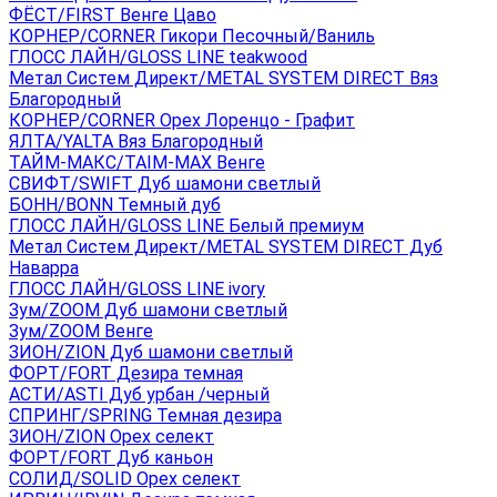
ФЁСТ/FIRST Венге Цаво
КОРНЕР/CORNER Гикори Песочный/Ваниль
ГЛОСС ЛАЙН/GLOSS LINE teakwood
Метал Систем Директ/METAL SYSTEM DIRECT Вяз
Благородный
КОРНЕР/CORNER Орех Лоренцо - Графит
ЯЛТА/YALTA Вяз Благородный
ТАЙМ-МАКС/TAIM-MAX Венге
СВИФТ/SWIFT Дуб шамони светлый
БОНН/BONN Темный дуб
ГЛОСС ЛАЙН/GLOSS LINE Белый премиум
Метал Систем Директ/METAL SYSTEM DIRECT Дуб
Наварра
ГЛОСС ЛАЙН/GLOSS LINE ivory
Зум/ZOOM Дуб шамони светлый
Зум/ZOOM Венге
ЗИОН/ZION Дуб шамони светлый
ФОРТ/FORT Дезира темная
АСТИ/ASTI Дуб урбан /черный
СПРИНГ/SPRING Темная дезира
ЗИОН/ZION Орех селект
ФОРТ/FORT Дуб каньон
СОЛИД/SOLID Орех селект