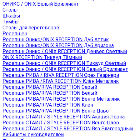
ОНИКС / ONIX Белый Бриллиант
Столы
Шкафы
Тумбы
Столы для переговоров
Ресепшен
Ресепшн Оникс/ONIX RECEPTION Дуб Аттик
Ресепшн Оникс/ONIX RECEPTION Дуб Аризона
Ресепшн Оникс / ONIX RECEPTION Денвер Светлый
ONIX RECEPTION Тиквуд Тёмный
Ресепшн Оникс / ONIX RECEPTION Тиквуд Светлый
Ресепшн Оникс / ONIX RECEPTION Белый Бриллиант
Ресепшн РИВА / RIVA RECEPTION Орех Гварнери
Ресепшн РИВА /RIVA RECEPTION Клён Металлик
Ресепшн РИВА/RIVA RECEPTION Серый
Ресепшн РИВА/RIVA RECEPTION Белый
Ресепшн РИВА/RIVA RECEPTION Венге Металлик
Ресепшн РИВА/RIVA RECEPTION Клён
Ресепшн РИВА/RIVA RECEPTION Венге Цаво
Ресепшн СТАЙЛ / STYLE RECEPTION Акация Лорка
Ресепшн СТАЙЛ / STYLE RECEPTION Венге Цаво
Ресепшн СТАЙЛ / STYLE RECEPTION Вяз Благородный
Кабинеты руководителей