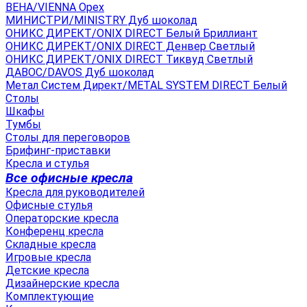
ВЕНА/VIENNA Орех
МИНИСТРИ/MINISTRY Дуб шоколад
ОНИКС ДИРЕКТ/ONIX DIRECT Белый Бриллиант
ОНИКС ДИРЕКТ/ONIX DIRECT Денвер Светлый
ОНИКС ДИРЕКТ/ONIX DIRECT Тиквуд Светлый
ДАВОС/DAVOS Дуб шоколад
Метал Систем Директ/METAL SYSTEM DIRECT Белый
Столы
Шкафы
Тумбы
Столы для переговоров
Брифинг-приставки
Кресла и стулья
Все офисные кресла
Кресла для руководителей
Офисные стулья
Операторские кресла
Конференц кресла
Складные кресла
Игровые кресла
Детские кресла
Дизайнерские кресла
Комплектующие