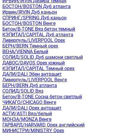
ИРВИН/IRVIN Дезира темная
БОСТОН/BOSTON Дуб атланта
Ирвин/IRVIN Дуб каньон
СПРИНГ/SPRING Дуб каньон
БОСТОН/BOSTON Венге
Бетон/B-TONE Вяз бетон темный
КЭПИТАЛ/CAPITAL Дуб атланта
Ливерпуль/LIVERPOOL Орех
БЕРН/BERN Темный орех
ВЕНА/VIENNA Белый
СОЛИД/SOLID Дуб шамони светлый
ДАВОС/DAVOS Орех южный
КЭПИТАЛ/CAPITAL Темный орех
ДАЛИ/DALI Эбен антрацит
Ливерпуль/LIVERPOOL Венге
БЕРН/BERN Дуб атланта
СОЛИД/SOLID Вяз
Бетон/B-TONE Сосна бетон светлый
ЧИКАГО/CHICAGO Венге
ДАЛИ/DALI Орех антрацит
АСТИ/ASTI Вяз/белый
МОНЗА/MONZA Венге
ГАРВАРД/HARVARD Орех английский
МИНИСТРИ/MINISTRY Орех