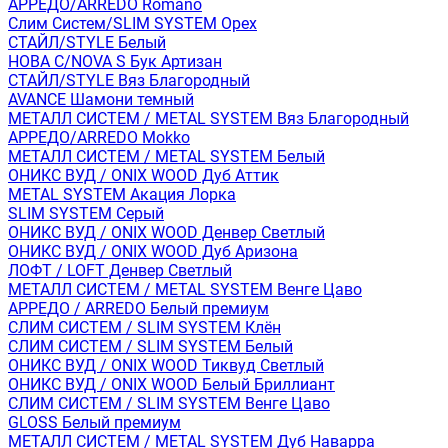
АРРЕДО/ARREDO Romano
Слим Систем/SLIM SYSTEM Орех
СТАЙЛ/STYLE Белый
НОВА С/NOVA S Бук Артизан
СТАЙЛ/STYLE Вяз Благородный
AVANCE Шамони темный
МЕТАЛЛ СИСТЕМ / METAL SYSTEM Вяз Благородный
АРРЕДО/ARREDO Mokko
МЕТАЛЛ СИСТЕМ / METAL SYSTEM Белый
ОНИКС ВУД / ONIX WOOD Дуб Аттик
METAL SYSTEM Акация Лорка
SLIM SYSTEM Серый
ОНИКС ВУД / ONIX WOOD Денвер Светлый
ОНИКС ВУД / ONIX WOOD Дуб Аризона
ЛОФТ / LOFT Денвер Светлый
МЕТАЛЛ СИСТЕМ / METAL SYSTEM Венге Цаво
АРРЕДО / ARREDO Белый премиум
СЛИМ СИСТЕМ / SLIM SYSTEM Клён
СЛИМ СИСТЕМ / SLIM SYSTEM Белый
ОНИКС ВУД / ONIX WOOD Тиквуд Светлый
ОНИКС ВУД / ONIX WOOD Белый Бриллиант
СЛИМ СИСТЕМ / SLIM SYSTEM Венге Цаво
GLOSS Белый премиум
МЕТАЛЛ СИСТЕМ / METAL SYSTEM Дуб Наварра