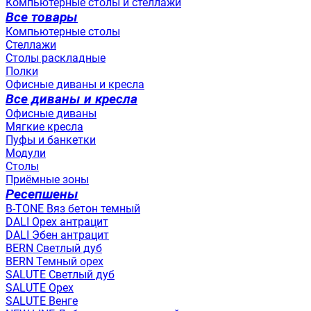
Компьютерные столы и стеллажи
Все товары
Компьютерные столы
Стеллажи
Столы раскладные
Полки
Офисные диваны и кресла
Все диваны и кресла
Офисные диваны
Мягкие кресла
Пуфы и банкетки
Модули
Столы
Приёмные зоны
Ресепшены
B-TONE Вяз бетон темный
DALI Орех антрацит
DALI Эбен антрацит
BERN Светлый дуб
BERN Темный орех
SALUTE Светлый дуб
SALUTE Орех
SALUTE Венге