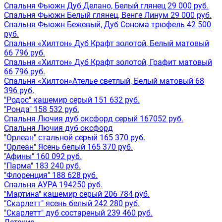
Спальня Фьюжн Дуб Делано, Белый глянец 29 000 руб.
Спальня Фьюжн Белый глянец, Венге Линум 29 000 руб.
Спальня Фьюжн Бежевый, Дуб Сонома трюфель 42 500
руб.
Спальня «Хилтон» Дуб Крафт золотой, Белый матовый
66 796 руб.
Спальня «Хилтон» Дуб Крафт золотой, Графит матовый
66 796 руб.
Спальня «Хилтон»Ателье светлый, Белый матовый 68
396 руб.
"Родос" кашемир серый 151 632 руб.
"Ронда" 158 532 руб.
Спальня Лючия дуб оксфорд серый 167052 руб.
Спальня Лючия дуб оксфорд
"Орлеан" стальной серый 165 370 руб.
"Орлеан" Ясень белый 165 370 руб.
"Афины" 160 092 руб.
"Парма" 183 240 руб.
"Флоренция" 188 628 руб.
Спальня АУРА 194250 руб.
"Мартина" кашемир серый 206 784 руб.
"Скарлетт" ясень белый 242 280 руб.
"Скарлетт" дуб состареный 239 460 руб.