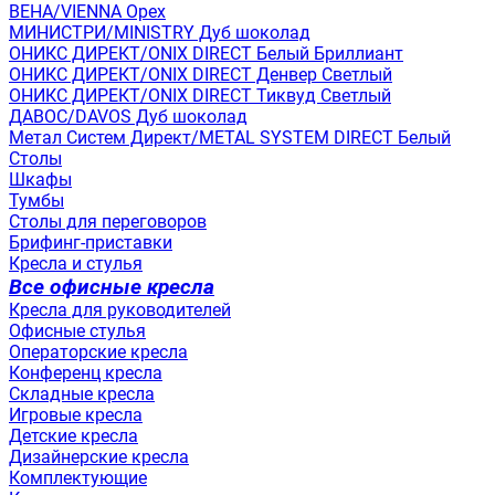
ВЕНА/VIENNA Орех
МИНИСТРИ/MINISTRY Дуб шоколад
ОНИКС ДИРЕКТ/ONIX DIRECT Белый Бриллиант
ОНИКС ДИРЕКТ/ONIX DIRECT Денвер Светлый
ОНИКС ДИРЕКТ/ONIX DIRECT Тиквуд Светлый
ДАВОС/DAVOS Дуб шоколад
Метал Систем Директ/METAL SYSTEM DIRECT Белый
Столы
Шкафы
Тумбы
Столы для переговоров
Брифинг-приставки
Кресла и стулья
Все офисные кресла
Кресла для руководителей
Офисные стулья
Операторские кресла
Конференц кресла
Складные кресла
Игровые кресла
Детские кресла
Дизайнерские кресла
Комплектующие