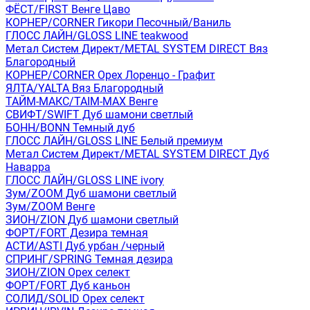
ФЁСТ/FIRST Венге Цаво
КОРНЕР/CORNER Гикори Песочный/Ваниль
ГЛОСС ЛАЙН/GLOSS LINE teakwood
Метал Систем Директ/METAL SYSTEM DIRECT Вяз
Благородный
КОРНЕР/CORNER Орех Лоренцо - Графит
ЯЛТА/YALTA Вяз Благородный
ТАЙМ-МАКС/TAIM-MAX Венге
СВИФТ/SWIFT Дуб шамони светлый
БОНН/BONN Темный дуб
ГЛОСС ЛАЙН/GLOSS LINE Белый премиум
Метал Систем Директ/METAL SYSTEM DIRECT Дуб
Наварра
ГЛОСС ЛАЙН/GLOSS LINE ivory
Зум/ZOOM Дуб шамони светлый
Зум/ZOOM Венге
ЗИОН/ZION Дуб шамони светлый
ФОРТ/FORT Дезира темная
АСТИ/ASTI Дуб урбан /черный
СПРИНГ/SPRING Темная дезира
ЗИОН/ZION Орех селект
ФОРТ/FORT Дуб каньон
СОЛИД/SOLID Орех селект