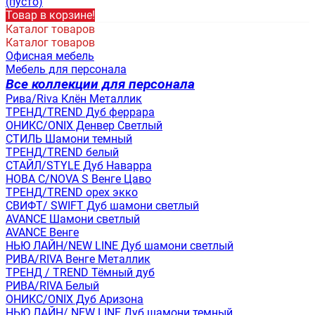
(пусто)
Товар в корзине!
Каталог товаров
Каталог товаров
Офисная мебель
Мебель для персонала
Все коллекции для персонала
Рива/Riva Клён Металлик
ТРЕНД/TREND Дуб феррара
ОНИКС/ONIX Денвер Светлый
СТИЛЬ Шамони темный
ТРЕНД/TREND белый
СТАЙЛ/STYLE Дуб Наварра
НОВА С/NOVA S Венге Цаво
ТРЕНД/TREND орех экко
СВИФТ/ SWIFT Дуб шамони светлый
AVANCE Шамони светлый
AVANCE Венге
НЬЮ ЛАЙН/NEW LINE Дуб шамони светлый
РИВА/RIVA Венге Металлик
TРЕНД / TREND Тёмный дуб
РИВА/RIVA Белый
ОНИКС/ONIX Дуб Аризона
НЬЮ ЛАЙН/ NEW LINE Дуб шамони темный