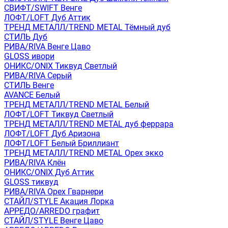
СВИФТ/SWIFT Венге
ЛОФТ/LOFT Дуб Аттик
ТРЕНД МЕТАЛЛ/TREND METAL Тёмный дуб
СТИЛЬ Дуб
РИВА/RIVA Венге Цаво
GLOSS ивори
ОНИКС/ONIX Тиквуд Светлый
РИВА/RIVA Серый
СТИЛЬ Венге
AVANСE Белый
ТРЕНД МЕТАЛЛ/TREND METAL Белый
ЛОФТ/LOFT Тиквуд Светлый
ТРЕНД МЕТАЛЛ/TREND METAL дуб феррара
ЛОФТ/LOFT Дуб Аризона
ЛОФТ/LOFT Белый Бриллиант
ТРЕНД МЕТАЛЛ/TREND METAL Орех экко
РИВА/RIVA Клён
ОНИКС/ONIX Дуб Аттик
GLOSS тиквуд
РИВА/RIVA Орех Гварнери
СТАЙЛ/STYLE Акация Лорка
АРРЕДО/ARREDO графит
СТАЙЛ/STYLE Венге Цаво