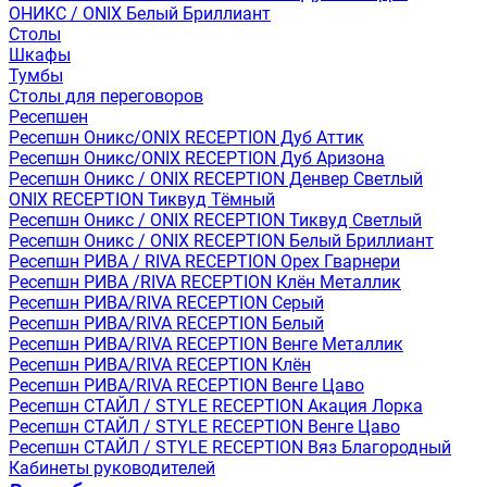
ОНИКС / ONIX Белый Бриллиант
Столы
Шкафы
Тумбы
Столы для переговоров
Ресепшен
Ресепшн Оникс/ONIX RECEPTION Дуб Аттик
Ресепшн Оникс/ONIX RECEPTION Дуб Аризона
Ресепшн Оникс / ONIX RECEPTION Денвер Светлый
ONIX RECEPTION Тиквуд Тёмный
Ресепшн Оникс / ONIX RECEPTION Тиквуд Светлый
Ресепшн Оникс / ONIX RECEPTION Белый Бриллиант
Ресепшн РИВА / RIVA RECEPTION Орех Гварнери
Ресепшн РИВА /RIVA RECEPTION Клён Металлик
Ресепшн РИВА/RIVA RECEPTION Серый
Ресепшн РИВА/RIVA RECEPTION Белый
Ресепшн РИВА/RIVA RECEPTION Венге Металлик
Ресепшн РИВА/RIVA RECEPTION Клён
Ресепшн РИВА/RIVA RECEPTION Венге Цаво
Ресепшн СТАЙЛ / STYLE RECEPTION Акация Лорка
Ресепшн СТАЙЛ / STYLE RECEPTION Венге Цаво
Ресепшн СТАЙЛ / STYLE RECEPTION Вяз Благородный
Кабинеты руководителей