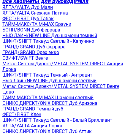
Все кабинеты для руководителя
ЯЛТА/YALTA Дуб Мали
ЯЛТА/YALTA Снежная Патина
ФЁСТ/FIRST Дуб Табак
ТАЙМ-МАКС/TAIM-MAX Брауни
БОНН/BONN Дуб феррара
НЬЮ ЛАЙН/NEW LINE Дуб шамони темный
ШИФТ/SHIFT Тиквуд Светлый - Капучино
ГРАНД/GRAND Дуб феррара
ГРАНД/GRAND Орех экко
СВИФТ/SWIFT Венге
Метал Систем Директ/METAL SYSTEM DIRECT Акация
Лорка
ШИФТ/SHIFT Тиквуд Темный - Антрацит
Нью Лайн/NEW LINE Дуб шамони светлый
Метал Систем Директ/METAL SYSTEM DIRECT Венге
Цаво
ТАЙМ-МАКС/TAIM-MAX Шамони светлый
ОНИКС ДИРЕКТ/ONIX DIRECT Дуб Аризона
ГРАНД/GRAND Темный дуб
ФЁСТ/FIRST Клён
ШИФТ/SHIFT Тиквуд Светлый - Белый Бриллиант
ЯЛТА/YALTA Акация Лорка
ОНИКС ДИРЕКТ/ONIX DIRECT Дуб Аттик