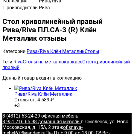
Коллекция
Рива/Riva
Производитель
Рива
Стол криволинейный правый
Рива/Riva ПЛ.СА-3 (R) Клён
Металлик отзывы
Категории:
Рива/Riva Клён Металлик
Столы
Теги:
Riva
Столы на металлокаркасе
Стол криволинейный
правый
Данный товар входит в коллекцию
Рива/Riva Клён Металлик
Столы от:
4 589
₽
+3
8 (4812) 63-24-29 офисная мебель
8-951-716-65-98 домашняя мебель
г. Смоленск, ул. Ново-
Московская, д. 15А, 2 этаж
ofisnaya-
mebel67@yandex.ru
Пн- Пт с 9.00 до 18.00; Сб,Вс -