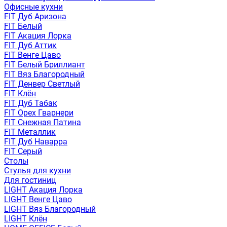
Офисные кухни
FIT Дуб Аризона
FIT Белый
FIT Акация Лорка
FIT Дуб Аттик
FIT Венге Цаво
FIT Белый Бриллиант
FIT Вяз Благородный
FIT Денвер Светлый
FIT Клён
FIT Дуб Табак
FIT Орех Гварнери
FIT Снежная Патина
FIT Металлик
FIT Дуб Наварра
FIT Серый
Столы
Стулья для кухни
Для гостиниц
LIGHT Акация Лорка
LIGHT Венге Цаво
LIGHT Вяз Благородный
LIGHT Клён