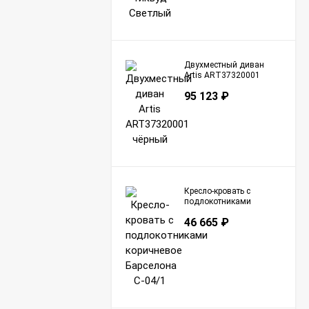
Двухместный диван
Artis ART37320001
чёрный
95 123
₽
Кресло-кровать с
подлокотниками
коричневое Барселона
46 665
₽
С-04/1