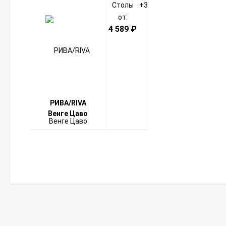
Столы
+3
от:
4 589
₽
РИВА/RIVA
Венге Цаво