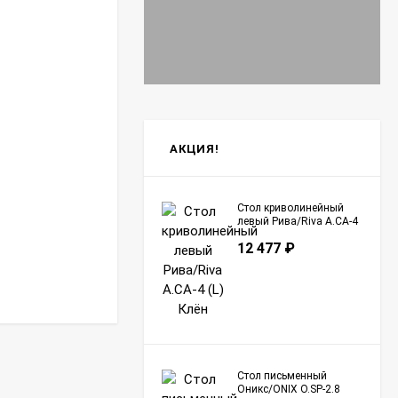
АКЦИЯ!
Стол криволинейный
левый Рива/Riva А.СА-4
(L) Клён
12 477
₽
Стол письменный
Оникс/ONIX O.SP-2.8