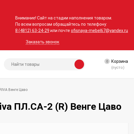
Внимание! Сайт на стадии наполнения товаром.
По всем вопросам обращайтесь по телефону:
8 (4812) 63-24-29
или почте
ofisnaya-mebel67@yandex.ru
Заказать звонок
Корзина
0
(пусто)
RIVA Венге Цаво
va ПЛ.СА-2 (R) Венге Цаво