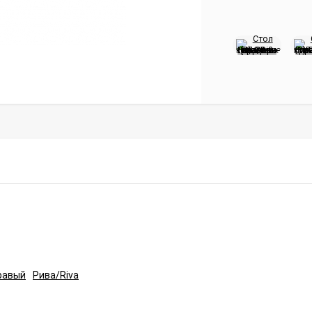
равый
Рива/Riva