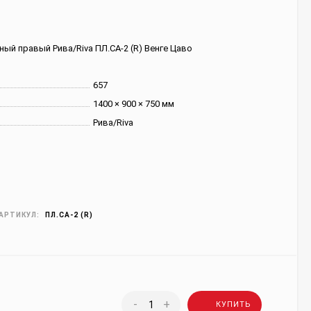
ый правый Рива/Riva ПЛ.СА-2 (R) Венге Цаво
657
1400 × 900 × 750 мм
Рива/Riva
АРТИКУЛ:
ПЛ.СА-2 (R)
-
+
КУПИТЬ