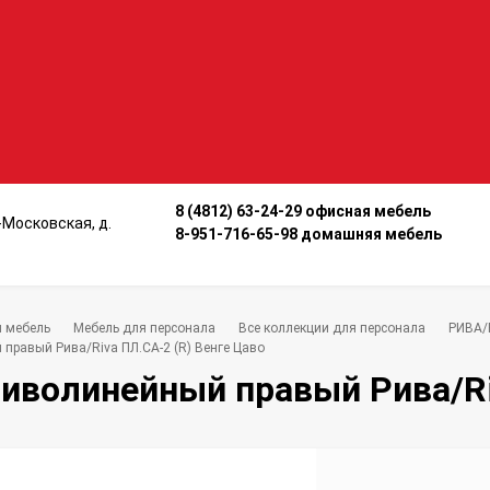
8 (4812) 63-24-29 офисная мебель
о-Московская, д.
8-951-716-65-98 домашняя мебель
 мебель
Мебель для персонала
Все коллекции для персонала
РИВА/
правый Рива/Riva ПЛ.СА-2 (R) Венге Цаво
иволинейный правый Рива/Ri