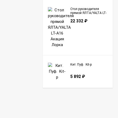
Стол руководителя
прямой ЯЛТА/YALTA LT-
A16 Акация Лорка
22 332
₽
Кит. Пуф. Kit-p
5 892
₽