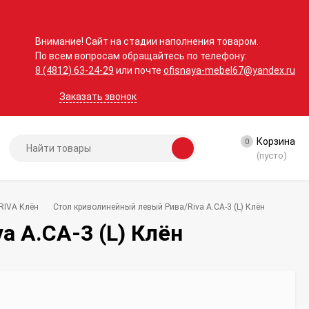
Внимание! Сайт на стадии наполнения товаром.
По всем вопросам обращайтесь по телефону:
8 (4812) 63-24-29
или почте
ofisnaya-mebel67@yandex.ru
Заказать звонок
Корзина
0
(пусто)
RIVA Клён
Стол криволинейный левый Рива/Riva А.СА-3 (L) Клён
 А.СА-3 (L) Клён