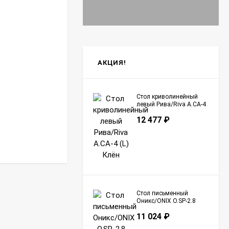
АКЦИЯ!
Стол криволинейный
левый Рива/Riva А.СА-4
(L) Клён
12 477
₽
Стол письменный
Оникс/ONIX O.SP-2.8
Тиквуд Светлый
11 024
₽