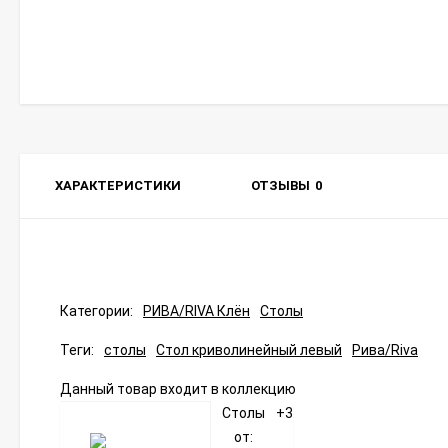
ХАРАКТЕРИСТИКИ
ОТЗЫВЫ
0
Категории:
РИВА/RIVA Клён
Столы
Теги:
столы
Стол криволинейный левый
Рива/Riva
Данный товар входит в коллекцию
Столы
+3
от: