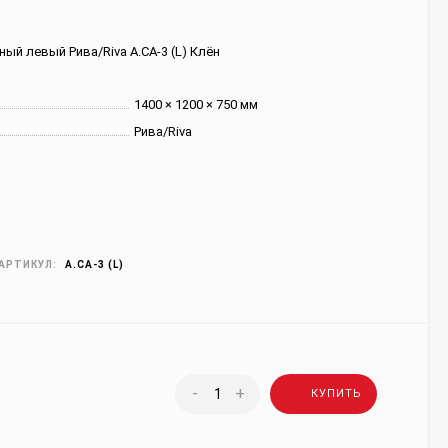
ый левый Рива/Riva А.СА-3 (L) Клён
1400 × 1200 × 750 мм
Рива/Riva
АРТИКУЛ:
А.СА-3 (L)
-
+
КУПИТЬ