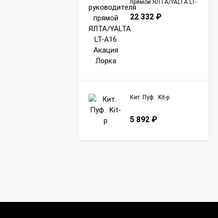
прямой ЯЛТА/YALTA LT-
A16 Акация Лорка
22 332
₽
Кит. Пуф. Kit-p
5 892
₽