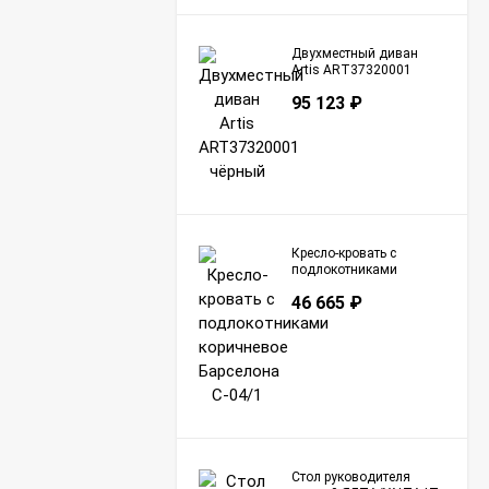
Двухместный диван
Artis ART37320001
чёрный
95 123
₽
Кресло-кровать с
подлокотниками
коричневое Барселона
46 665
₽
С-04/1
Стол руководителя