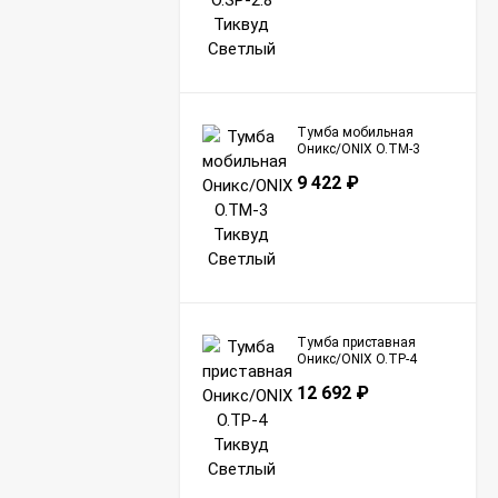
Тумба мобильная
Оникс/ONIX O.TM-3
Тиквуд Светлый
9 422
₽
Тумба приставная
Оникс/ONIX O.TP-4
Тиквуд Светлый
12 692
₽