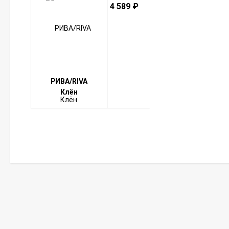
4 589
₽
РИВА/RIVA
Клён