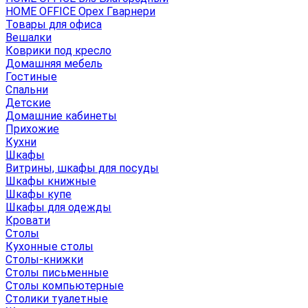
HOME OFFICE Орех Гварнери
Товары для офиса
Вешалки
Коврики под кресло
Домашняя мебель
Гостиные
Спальни
Детские
Домашние кабинеты
Прихожие
Кухни
Шкафы
Витрины, шкафы для посуды
Шкафы книжные
Шкафы купе
Шкафы для одежды
Кровати
Столы
Кухонные столы
Столы-книжки
Столы письменные
Столы компьютерные
Столики туалетные