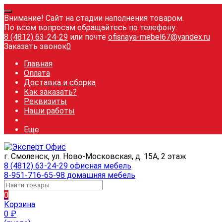
Внимание! Сайт на стадии наполнения товаром.
По всем вопросам обращайтесь по телефону:
8 (4812) 63-24-29
или почте
ofisnaya-mebel67@yandex.ru
Заказать звонок
0
Главная
Оплата
Доставка и сборка
Как заказать?
Реквизиты
Наши работы
Еще
г. Смоленск, ул. Ново-Московская, д. 15А, 2 этаж
8 (4812) 63-24-29 офисная мебель
8-951-716-65-98 домашняя мебель
0
Корзина
0
₽