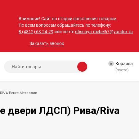
Внимание! Сайт на стадии наполнения товаром.
По всем вопросам обращайтесь по телефону:
8 (4812) 63-24-29
или почте
ofisnaya-mebel67@yandex.ru
Заказать звонок
Корзина
0
(пусто)
RIVA Венге Металлик
е двери ЛДСП) Рива/Riva