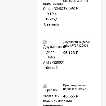
Оникс/ONIX O.TP-4
Тиквуд Светлый
12 692
₽
Двухместный диван
Artis ART37320001
чёрный
95 123
₽
Кресло-кровать с
подлокотниками
коричневое Барселона
46 665
₽
С-04/1