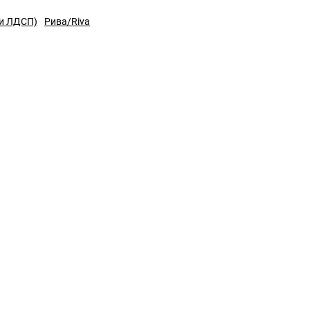
ри ЛДСП)
Рива/Riva