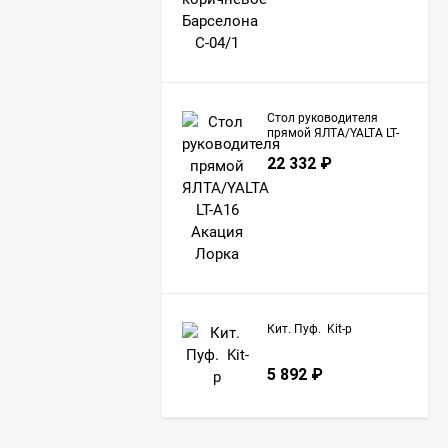
Стол руководителя
прямой ЯЛТА/YALTA LT-
A16 Акация Лорка
22 332
₽
Кит. Пуф. Kit-p
5 892
₽