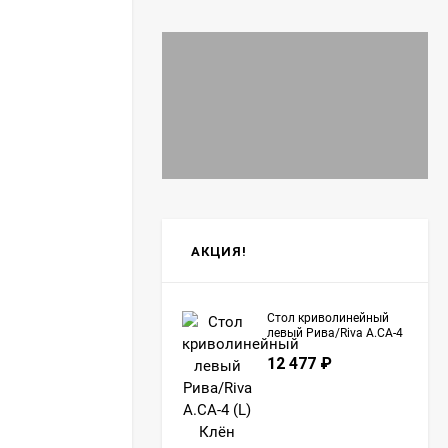
АКЦИЯ!
Стол криволинейный
левый Рива/Riva А.СА-4
(L) Клён
12 477
₽