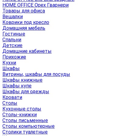
HOME OFFICE Орех Гварнери
Товары для офиса
Вешалки
Коврики под кресло
Домашняя мебель
Гостиные
Спальни
Детские
Домашние кабинеты
Прихожие
Кухни
Шкафы
Витрины, шкафы для посуды
Шкафы книжные
Шкафы купе
Шкафы для одежды
Кровати
Столы
Кухонные столы
Столы-книжки
Столы письменные
Столы компьютерные
Столики туалетные