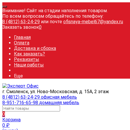
Внимание! Сайт на стадии наполнения товаром.
По всем вопросам обращайтесь по телефону:
8 (4812) 63-24-29
или почте
ofisnaya-mebel67@yandex.ru
Заказать звонок
0
Главная
Оплата
Доставка и сборка
Как заказать?
Реквизиты
Наши работы
Еще
г. Смоленск, ул. Ново-Московская, д. 15А, 2 этаж
8 (4812) 63-24-29 офисная мебель
8-951-716-65-98 домашняя мебель
0
Корзина
0
₽