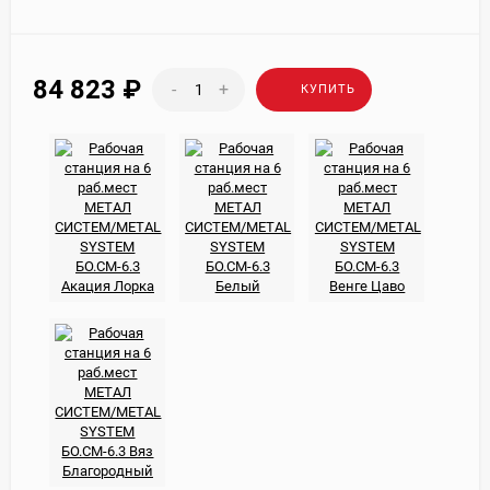
84 823
₽
-
+
КУПИТЬ