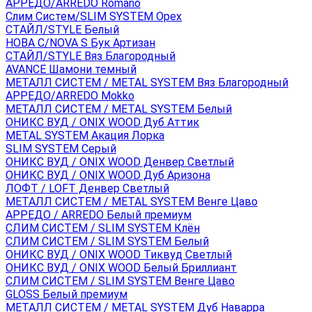
АРРЕДО/ARREDO Romano
Слим Систем/SLIM SYSTEM Орех
СТАЙЛ/STYLE Белый
НОВА С/NOVA S Бук Артизан
СТАЙЛ/STYLE Вяз Благородный
AVANCE Шамони темный
МЕТАЛЛ СИСТЕМ / METAL SYSTEM Вяз Благородный
АРРЕДО/ARREDO Mokko
МЕТАЛЛ СИСТЕМ / METAL SYSTEM Белый
ОНИКС ВУД / ONIX WOOD Дуб Аттик
METAL SYSTEM Акация Лорка
SLIM SYSTEM Серый
ОНИКС ВУД / ONIX WOOD Денвер Светлый
ОНИКС ВУД / ONIX WOOD Дуб Аризона
ЛОФТ / LOFT Денвер Светлый
МЕТАЛЛ СИСТЕМ / METAL SYSTEM Венге Цаво
АРРЕДО / ARREDO Белый премиум
СЛИМ СИСТЕМ / SLIM SYSTEM Клён
СЛИМ СИСТЕМ / SLIM SYSTEM Белый
ОНИКС ВУД / ONIX WOOD Тиквуд Светлый
ОНИКС ВУД / ONIX WOOD Белый Бриллиант
СЛИМ СИСТЕМ / SLIM SYSTEM Венге Цаво
GLOSS Белый премиум
МЕТАЛЛ СИСТЕМ / METAL SYSTEM Дуб Наварра