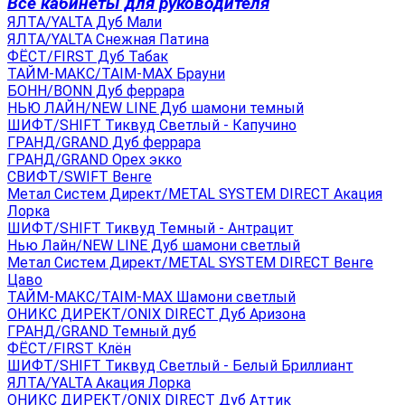
Все кабинеты для руководителя
ЯЛТА/YALTA Дуб Мали
ЯЛТА/YALTA Снежная Патина
ФЁСТ/FIRST Дуб Табак
ТАЙМ-МАКС/TAIM-MAX Брауни
БОНН/BONN Дуб феррара
НЬЮ ЛАЙН/NEW LINE Дуб шамони темный
ШИФТ/SHIFT Тиквуд Светлый - Капучино
ГРАНД/GRAND Дуб феррара
ГРАНД/GRAND Орех экко
СВИФТ/SWIFT Венге
Метал Систем Директ/METAL SYSTEM DIRECT Акация
Лорка
ШИФТ/SHIFT Тиквуд Темный - Антрацит
Нью Лайн/NEW LINE Дуб шамони светлый
Метал Систем Директ/METAL SYSTEM DIRECT Венге
Цаво
ТАЙМ-МАКС/TAIM-MAX Шамони светлый
ОНИКС ДИРЕКТ/ONIX DIRECT Дуб Аризона
ГРАНД/GRAND Темный дуб
ФЁСТ/FIRST Клён
ШИФТ/SHIFT Тиквуд Светлый - Белый Бриллиант
ЯЛТА/YALTA Акация Лорка
ОНИКС ДИРЕКТ/ONIX DIRECT Дуб Аттик