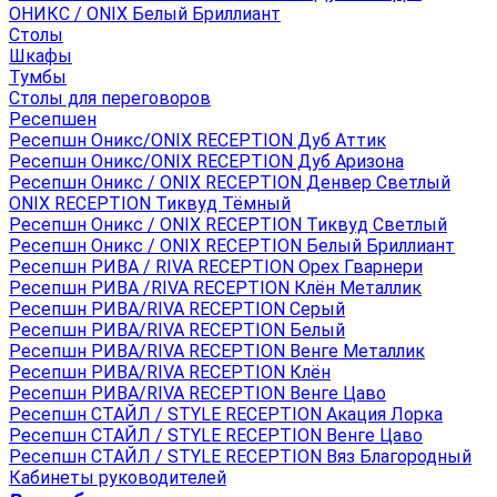
ОНИКС / ONIX Белый Бриллиант
Столы
Шкафы
Тумбы
Столы для переговоров
Ресепшен
Ресепшн Оникс/ONIX RECEPTION Дуб Аттик
Ресепшн Оникс/ONIX RECEPTION Дуб Аризона
Ресепшн Оникс / ONIX RECEPTION Денвер Светлый
ONIX RECEPTION Тиквуд Тёмный
Ресепшн Оникс / ONIX RECEPTION Тиквуд Светлый
Ресепшн Оникс / ONIX RECEPTION Белый Бриллиант
Ресепшн РИВА / RIVA RECEPTION Орех Гварнери
Ресепшн РИВА /RIVA RECEPTION Клён Металлик
Ресепшн РИВА/RIVA RECEPTION Серый
Ресепшн РИВА/RIVA RECEPTION Белый
Ресепшн РИВА/RIVA RECEPTION Венге Металлик
Ресепшн РИВА/RIVA RECEPTION Клён
Ресепшн РИВА/RIVA RECEPTION Венге Цаво
Ресепшн СТАЙЛ / STYLE RECEPTION Акация Лорка
Ресепшн СТАЙЛ / STYLE RECEPTION Венге Цаво
Ресепшн СТАЙЛ / STYLE RECEPTION Вяз Благородный
Кабинеты руководителей