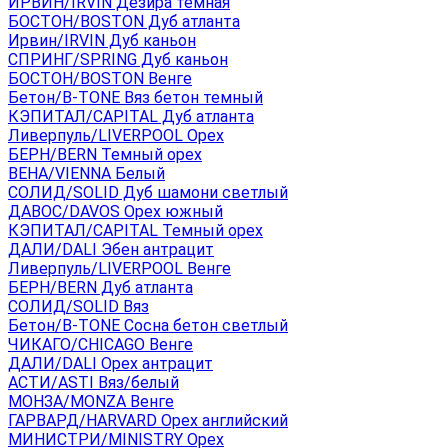
ИРВИН/IRVIN Дезира темная
БОСТОН/BOSTON Дуб атланта
Ирвин/IRVIN Дуб каньон
СПРИНГ/SPRING Дуб каньон
БОСТОН/BOSTON Венге
Бетон/B-TONE Вяз бетон темный
КЭПИТАЛ/CAPITAL Дуб атланта
Ливерпуль/LIVERPOOL Орех
БЕРН/BERN Темный орех
ВЕНА/VIENNA Белый
СОЛИД/SOLID Дуб шамони светлый
ДАВОС/DAVOS Орех южный
КЭПИТАЛ/CAPITAL Темный орех
ДАЛИ/DALI Эбен антрацит
Ливерпуль/LIVERPOOL Венге
БЕРН/BERN Дуб атланта
СОЛИД/SOLID Вяз
Бетон/B-TONE Сосна бетон светлый
ЧИКАГО/CHICAGO Венге
ДАЛИ/DALI Орех антрацит
АСТИ/ASTI Вяз/белый
МОНЗА/MONZA Венге
ГАРВАРД/HARVARD Орех английский
МИНИСТРИ/MINISTRY Орех