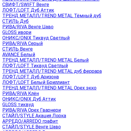
СВИФТ/SWIFT Венге
ЛОФТ/LOFT Дуб Аттик
ТРЕНД МЕТАЛЛ/TREND METAL Тёмный дуб
СТИЛЬ Дуб
РИВА/RIVA Венге Цаво
GLOSS ивори
ОНИКС/ONIX Тиквуд Светлый
РИВА/RIVA Серый
СТИЛЬ Венге
AVANСE Белый
ТРЕНД МЕТАЛЛ/TREND METAL Белый
ЛОФТ/LOFT Тиквуд Светлый
ТРЕНД МЕТАЛЛ/TREND METAL дуб феррара
ЛОФТ/LOFT Дуб Аризона
ЛОФТ/LOFT Белый Бриллиант
ТРЕНД МЕТАЛЛ/TREND METAL Орех экко
РИВА/RIVA Клён
ОНИКС/ONIX Дуб Аттик
GLOSS тиквуд
РИВА/RIVA Орех Гварнери
СТАЙЛ/STYLE Акация Лорка
АРРЕДО/ARREDO графит
СТАЙЛ/STYLE Венге Цаво