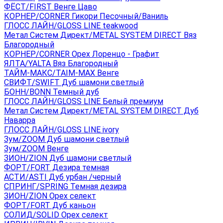
ФЁСТ/FIRST Венге Цаво
КОРНЕР/CORNER Гикори Песочный/Ваниль
ГЛОСС ЛАЙН/GLOSS LINE teakwood
Метал Систем Директ/METAL SYSTEM DIRECT Вяз
Благородный
КОРНЕР/CORNER Орех Лоренцо - Графит
ЯЛТА/YALTA Вяз Благородный
ТАЙМ-МАКС/TAIM-MAX Венге
СВИФТ/SWIFT Дуб шамони светлый
БОНН/BONN Темный дуб
ГЛОСС ЛАЙН/GLOSS LINE Белый премиум
Метал Систем Директ/METAL SYSTEM DIRECT Дуб
Наварра
ГЛОСС ЛАЙН/GLOSS LINE ivory
Зум/ZOOM Дуб шамони светлый
Зум/ZOOM Венге
ЗИОН/ZION Дуб шамони светлый
ФОРТ/FORT Дезира темная
АСТИ/ASTI Дуб урбан /черный
СПРИНГ/SPRING Темная дезира
ЗИОН/ZION Орех селект
ФОРТ/FORT Дуб каньон
СОЛИД/SOLID Орех селект