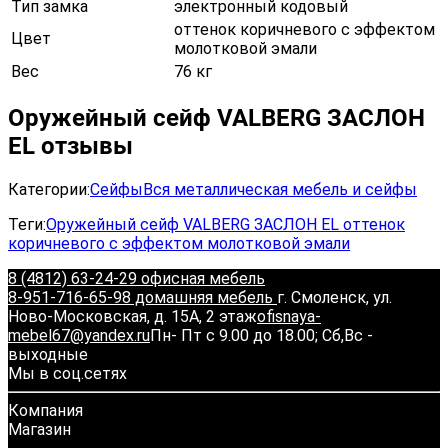
Тип замка
электронный кодовый
оттенок коричневого с эффектом
Цвет
молотковой эмали
Вес
76 кг
Оружейный сейф VALBERG ЗАСЛОН
EL отзывы
Категории:
Сейфы
Вся металлическая мебель и сейфы
Теги:
Оружейный сейф VALBERG ЗАСЛОН EL оттенок
коричневого с эффектом молотковой эмали
8 (4812) 63-24-29 офисная мебель
8-951-716-65-98 домашняя мебель
г. Смоленск, ул.
Ново-Московская, д. 15А, 2 этаж
ofisnaya-
mebel67@yandex.ru
Пн- Пт с 9.00 до 18.00; Сб,Вс -
выходные
Мы в соц.сетях
Компания
Магазин