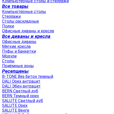
Компьютерные столы и стеллажи
Все товары
Компьютерные столы
Стеллажи
Столы раскладные
Полки
Офисные диваны и кресла
Все диваны и кресла
Офисные диваны
Мягкие кресла
Пуфы и банкетки
Модули
Столы
Приёмные зоны
Ресепшены
B-TONE Вяз бетон темный
DALI Орех антрацит
DALI Эбен антрацит
BERN Светлый дуб
BERN Темный орех
SALUTE Светлый дуб
SALUTE Орех
SALUTE Венге