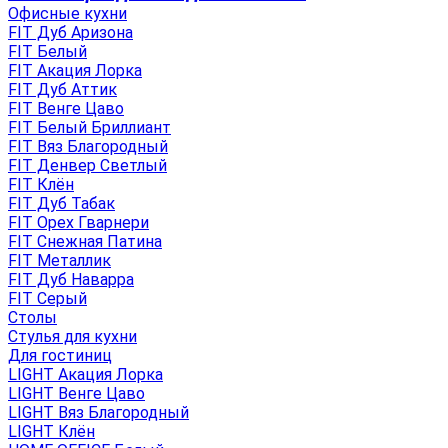
Офисные кухни
FIT Дуб Аризона
FIT Белый
FIT Акация Лорка
FIT Дуб Аттик
FIT Венге Цаво
FIT Белый Бриллиант
FIT Вяз Благородный
FIT Денвер Светлый
FIT Клён
FIT Дуб Табак
FIT Орех Гварнери
FIT Снежная Патина
FIT Металлик
FIT Дуб Наварра
FIT Серый
Столы
Стулья для кухни
Для гостиниц
LIGHT Акация Лорка
LIGHT Венге Цаво
LIGHT Вяз Благородный
LIGHT Клён