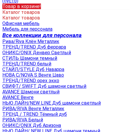
(пусто)
Товар в корзине!
Каталог товаров
Каталог товаров
Офисная мебель
Мебель для персонала
Все коллекции для персонала
Рива/Riva Клён Металлик
ТРЕНД/TREND Дуб феррара
ОНИКС/ONIX Денвер Светлый
СТИЛЬ Шамони темный
ТРЕНД/TREND белый
СТАЙЛ/STYLE Дуб Наварра
НОВА С/NOVA S Венге Цаво
ТРЕНД/TREND орех экко
СВИФТ/ SWIFT Дуб шамони светлый
AVANCE Шамони светлый
AVANCE Венге
НЬЮ ЛАЙН/NEW LINE Дуб шамони светлый
РИВА/RIVA Венге Металлик
TРЕНД / TREND Тёмный дуб
РИВА/RIVA Белый
ОНИКС/ONIX Дуб Аризона
НЬЮ ЛАЙН/ NEW LINE Дуб шамони темный