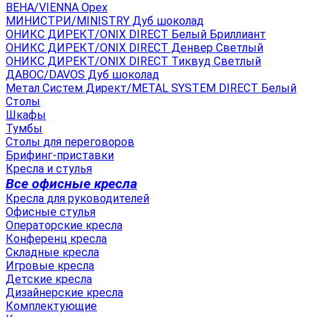
ВЕНА/VIENNA Орех
МИНИСТРИ/MINISTRY Дуб шоколад
ОНИКС ДИРЕКТ/ONIX DIRECT Белый Бриллиант
ОНИКС ДИРЕКТ/ONIX DIRECT Денвер Светлый
ОНИКС ДИРЕКТ/ONIX DIRECT Тиквуд Светлый
ДАВОС/DAVOS Дуб шоколад
Метал Систем Директ/METAL SYSTEM DIRECT Белый
Столы
Шкафы
Тумбы
Столы для переговоров
Брифинг-приставки
Кресла и стулья
Все офисные кресла
Кресла для руководителей
Офисные стулья
Операторские кресла
Конференц кресла
Складные кресла
Игровые кресла
Детские кресла
Дизайнерские кресла
Комплектующие