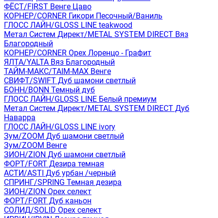
ФЁСТ/FIRST Венге Цаво
КОРНЕР/CORNER Гикори Песочный/Ваниль
ГЛОСС ЛАЙН/GLOSS LINE teakwood
Метал Систем Директ/METAL SYSTEM DIRECT Вяз
Благородный
КОРНЕР/CORNER Орех Лоренцо - Графит
ЯЛТА/YALTA Вяз Благородный
ТАЙМ-МАКС/TAIM-MAX Венге
СВИФТ/SWIFT Дуб шамони светлый
БОНН/BONN Темный дуб
ГЛОСС ЛАЙН/GLOSS LINE Белый премиум
Метал Систем Директ/METAL SYSTEM DIRECT Дуб
Наварра
ГЛОСС ЛАЙН/GLOSS LINE ivory
Зум/ZOOM Дуб шамони светлый
Зум/ZOOM Венге
ЗИОН/ZION Дуб шамони светлый
ФОРТ/FORT Дезира темная
АСТИ/ASTI Дуб урбан /черный
СПРИНГ/SPRING Темная дезира
ЗИОН/ZION Орех селект
ФОРТ/FORT Дуб каньон
СОЛИД/SOLID Орех селект