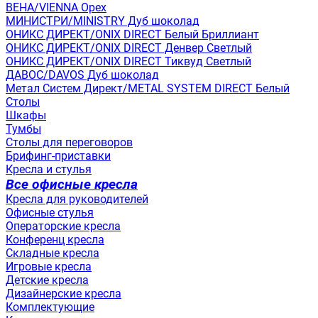
ВЕНА/VIENNA Орех
МИНИСТРИ/MINISTRY Дуб шоколад
ОНИКС ДИРЕКТ/ONIX DIRECT Белый Бриллиант
ОНИКС ДИРЕКТ/ONIX DIRECT Денвер Светлый
ОНИКС ДИРЕКТ/ONIX DIRECT Тиквуд Светлый
ДАВОС/DAVOS Дуб шоколад
Метал Систем Директ/METAL SYSTEM DIRECT Белый
Столы
Шкафы
Тумбы
Столы для переговоров
Брифинг-приставки
Кресла и стулья
Все офисные кресла
Кресла для руководителей
Офисные стулья
Операторские кресла
Конференц кресла
Складные кресла
Игровые кресла
Детские кресла
Дизайнерские кресла
Комплектующие