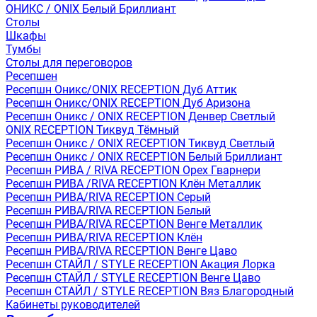
ОНИКС / ONIX Белый Бриллиант
Столы
Шкафы
Тумбы
Столы для переговоров
Ресепшен
Ресепшн Оникс/ONIX RECEPTION Дуб Аттик
Ресепшн Оникс/ONIX RECEPTION Дуб Аризона
Ресепшн Оникс / ONIX RECEPTION Денвер Светлый
ONIX RECEPTION Тиквуд Тёмный
Ресепшн Оникс / ONIX RECEPTION Тиквуд Светлый
Ресепшн Оникс / ONIX RECEPTION Белый Бриллиант
Ресепшн РИВА / RIVA RECEPTION Орех Гварнери
Ресепшн РИВА /RIVA RECEPTION Клён Металлик
Ресепшн РИВА/RIVA RECEPTION Серый
Ресепшн РИВА/RIVA RECEPTION Белый
Ресепшн РИВА/RIVA RECEPTION Венге Металлик
Ресепшн РИВА/RIVA RECEPTION Клён
Ресепшн РИВА/RIVA RECEPTION Венге Цаво
Ресепшн СТАЙЛ / STYLE RECEPTION Акация Лорка
Ресепшн СТАЙЛ / STYLE RECEPTION Венге Цаво
Ресепшн СТАЙЛ / STYLE RECEPTION Вяз Благородный
Кабинеты руководителей