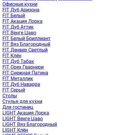
Офисные кухни
FIT Дуб Аризона
FIT Белый
FIT Акация Лорка
FIT Дуб Аттик
FIT Венге Цаво
FIT Белый Бриллиант
FIT Вяз Благородный
FIT Денвер Светлый
FIT Клён
FIT Дуб Табак
FIT Орех Гварнери
FIT Снежная Патина
FIT Металлик
FIT Дуб Наварра
FIT Серый
Столы
Стулья для кухни
Для гостиниц
LIGHT Акация Лорка
LIGHT Венге Цаво
LIGHT Вяз Благородный
LIGHT Клён