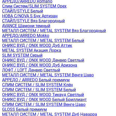
АРРЕДО/ARREDO Romano
Слим Систем/SLIM SYSTEM Орех
СТАЙЛ/STYLE Белый
НОВА С/NOVA S Бук Артизан
СТАЙЛ/STYLE Вяз Благородный
AVANCE Шамони темный
МЕТАЛЛ СИСТЕМ / METAL SYSTEM Вяз Благородный
АРРЕДО/ARREDO Mokko
МЕТАЛЛ СИСТЕМ / METAL SYSTEM Белый
ОНИКС ВУД / ONIX WOOD Дуб Аттик
METAL SYSTEM Акация Лорка
SLIM SYSTEM Серый
ОНИКС ВУД / ONIX WOOD Денвер Светлый
ОНИКС ВУД / ONIX WOOD Дуб Аризона
ЛОФТ / LOFT Денвер Светлый
МЕТАЛЛ СИСТЕМ / METAL SYSTEM Венге Цаво
АРРЕДО / ARREDO Белый премиум
СЛИМ СИСТЕМ / SLIM SYSTEM Клён
СЛИМ СИСТЕМ / SLIM SYSTEM Белый
ОНИКС ВУД / ONIX WOOD Тиквуд Светлый
ОНИКС ВУД / ONIX WOOD Белый Бриллиант
СЛИМ СИСТЕМ / SLIM SYSTEM Венге Цаво
GLOSS Белый премиум
МЕТАЛЛ СИСТЕМ / METAL SYSTEM Дуб Наварра