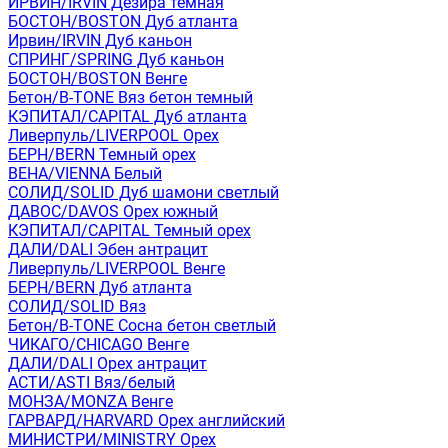
ИРВИН/IRVIN Дезира темная
БОСТОН/BOSTON Дуб атланта
Ирвин/IRVIN Дуб каньон
СПРИНГ/SPRING Дуб каньон
БОСТОН/BOSTON Венге
Бетон/B-TONE Вяз бетон темный
КЭПИТАЛ/CAPITAL Дуб атланта
Ливерпуль/LIVERPOOL Орех
БЕРН/BERN Темный орех
ВЕНА/VIENNA Белый
СОЛИД/SOLID Дуб шамони светлый
ДАВОС/DAVOS Орех южный
КЭПИТАЛ/CAPITAL Темный орех
ДАЛИ/DALI Эбен антрацит
Ливерпуль/LIVERPOOL Венге
БЕРН/BERN Дуб атланта
СОЛИД/SOLID Вяз
Бетон/B-TONE Сосна бетон светлый
ЧИКАГО/CHICAGO Венге
ДАЛИ/DALI Орех антрацит
АСТИ/ASTI Вяз/белый
МОНЗА/MONZA Венге
ГАРВАРД/HARVARD Орех английский
МИНИСТРИ/MINISTRY Орех