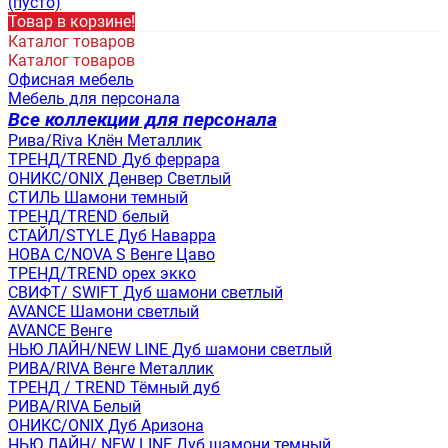
(пусто)
Товар в корзине!
Каталог товаров
Каталог товаров
Офисная мебель
Мебель для персонала
Все коллекции для персонала
Рива/Riva Клён Металлик
ТРЕНД/TREND Дуб феррара
ОНИКС/ONIX Денвер Светлый
СТИЛЬ Шамони темный
ТРЕНД/TREND белый
СТАЙЛ/STYLE Дуб Наварра
НОВА С/NOVA S Венге Цаво
ТРЕНД/TREND орех экко
СВИФТ/ SWIFT Дуб шамони светлый
AVANCE Шамони светлый
AVANCE Венге
НЬЮ ЛАЙН/NEW LINE Дуб шамони светлый
РИВА/RIVA Венге Металлик
TРЕНД / TREND Тёмный дуб
РИВА/RIVA Белый
ОНИКС/ONIX Дуб Аризона
НЬЮ ЛАЙН/ NEW LINE Дуб шамони темный