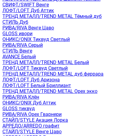
СВИФТ/SWIFT Венге
ЛОФТ/LOFT Дуб Аттик
ТРЕНД МЕТАЛЛ/TREND METAL Тёмный дуб
СТИЛЬ Дуб
РИВА/RIVA Венге Цаво
GLOSS ивори
ОНИКС/ONIX Тиквуд Светлый
РИВА/RIVA Серый
СТИЛЬ Венге
AVANСE Белый
ТРЕНД МЕТАЛЛ/TREND METAL Белый
ЛОФТ/LOFT Тиквуд Светлый
ТРЕНД МЕТАЛЛ/TREND METAL дуб феррара
ЛОФТ/LOFT Дуб Аризона
ЛОФТ/LOFT Белый Бриллиант
ТРЕНД МЕТАЛЛ/TREND METAL Орех экко
РИВА/RIVA Клён
ОНИКС/ONIX Дуб Аттик
GLOSS тиквуд
РИВА/RIVA Орех Гварнери
СТАЙЛ/STYLE Акация Лорка
АРРЕДО/ARREDO графит
СТАЙЛ/STYLE Венге Цаво