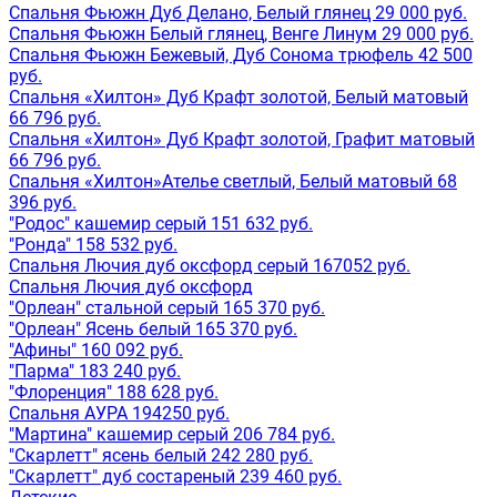
Спальня Фьюжн Дуб Делано, Белый глянец 29 000 руб.
Спальня Фьюжн Белый глянец, Венге Линум 29 000 руб.
Спальня Фьюжн Бежевый, Дуб Сонома трюфель 42 500
руб.
Спальня «Хилтон» Дуб Крафт золотой, Белый матовый
66 796 руб.
Спальня «Хилтон» Дуб Крафт золотой, Графит матовый
66 796 руб.
Спальня «Хилтон»Ателье светлый, Белый матовый 68
396 руб.
"Родос" кашемир серый 151 632 руб.
"Ронда" 158 532 руб.
Спальня Лючия дуб оксфорд серый 167052 руб.
Спальня Лючия дуб оксфорд
"Орлеан" стальной серый 165 370 руб.
"Орлеан" Ясень белый 165 370 руб.
"Афины" 160 092 руб.
"Парма" 183 240 руб.
"Флоренция" 188 628 руб.
Спальня АУРА 194250 руб.
"Мартина" кашемир серый 206 784 руб.
"Скарлетт" ясень белый 242 280 руб.
"Скарлетт" дуб состареный 239 460 руб.