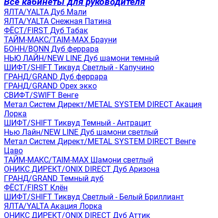
Все кабинеты для руководителя
ЯЛТА/YALTA Дуб Мали
ЯЛТА/YALTA Снежная Патина
ФЁСТ/FIRST Дуб Табак
ТАЙМ-МАКС/TAIM-MAX Брауни
БОНН/BONN Дуб феррара
НЬЮ ЛАЙН/NEW LINE Дуб шамони темный
ШИФТ/SHIFT Тиквуд Светлый - Капучино
ГРАНД/GRAND Дуб феррара
ГРАНД/GRAND Орех экко
СВИФТ/SWIFT Венге
Метал Систем Директ/METAL SYSTEM DIRECT Акация
Лорка
ШИФТ/SHIFT Тиквуд Темный - Антрацит
Нью Лайн/NEW LINE Дуб шамони светлый
Метал Систем Директ/METAL SYSTEM DIRECT Венге
Цаво
ТАЙМ-МАКС/TAIM-MAX Шамони светлый
ОНИКС ДИРЕКТ/ONIX DIRECT Дуб Аризона
ГРАНД/GRAND Темный дуб
ФЁСТ/FIRST Клён
ШИФТ/SHIFT Тиквуд Светлый - Белый Бриллиант
ЯЛТА/YALTA Акация Лорка
ОНИКС ДИРЕКТ/ONIX DIRECT Дуб Аттик