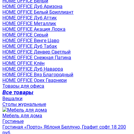
HOME OFFICE Белый
HOME OFFICE Дуб Аризона
HOME OFFICE Белый Бриллиант
HOME OFFICE Дуб Аттик
HOME OFFICE Металлик
HOME OFFICE Акация Лорка
HOME OFFICE Серый
HOME OFFICE Венге Цаво
HOME OFFICE Дуб Табак
HOME OFFICE Денвер Светлый
HOME OFFICE Снежная Патина
HOME OFFICE Клён
HOME OFFICE Дуб Наварра
HOME OFFICE Вяз Благородный
HOME OFFICE Орех Гварнери
Товары для офиса
Все товары
Вешалки
Столы журнальные
Мебель для дома
Гостиные
Гостиная «Порто» Яблоня Беллуно, Графит софт 18 200
руб.