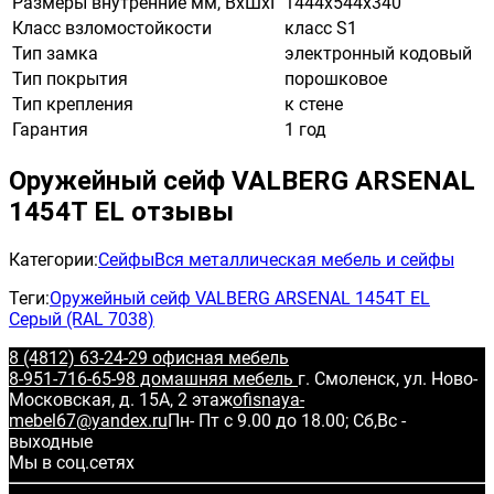
Размеры внутренние мм, ВхШхГ
1444х544х340
Класс взломостойкости
класс S1
Тип замка
электронный кодовый
Тип покрытия
порошковое
Тип крепления
к стене
Гарантия
1 год
Оружейный сейф VALBERG ARSENAL
1454Т EL отзывы
Категории:
Сейфы
Вся металлическая мебель и сейфы
Теги:
Оружейный сейф VALBERG ARSENAL 1454Т EL
Серый (RAL 7038)
8 (4812) 63-24-29 офисная мебель
8-951-716-65-98 домашняя мебель
г. Смоленск, ул. Ново-
Московская, д. 15А, 2 этаж
ofisnaya-
mebel67@yandex.ru
Пн- Пт с 9.00 до 18.00; Сб,Вс -
выходные
Мы в соц.сетях