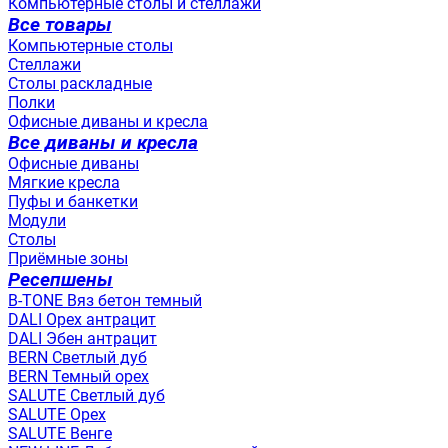
Компьютерные столы и стеллажи
Все товары
Компьютерные столы
Стеллажи
Столы раскладные
Полки
Офисные диваны и кресла
Все диваны и кресла
Офисные диваны
Мягкие кресла
Пуфы и банкетки
Модули
Столы
Приёмные зоны
Ресепшены
B-TONE Вяз бетон темный
DALI Орех антрацит
DALI Эбен антрацит
BERN Светлый дуб
BERN Темный орех
SALUTE Светлый дуб
SALUTE Орех
SALUTE Венге