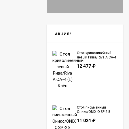
АКЦИЯ!
Стол криволинейный
левый Рива/Riva А.СА-4
(L) Клён
12 477
₽
Стол письменный
Оникс/ONIX O.SP-2.8
Тиквуд Светлый
11 024
₽