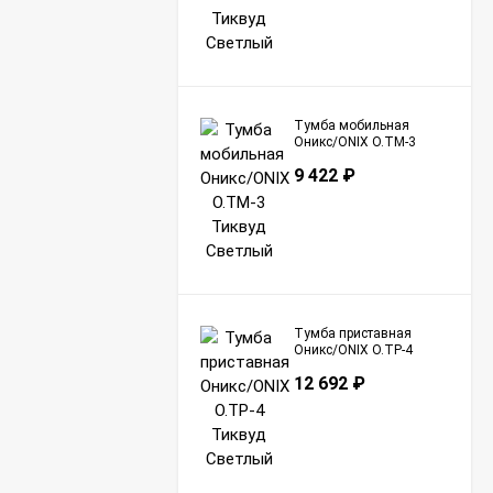
Тумба мобильная
Оникс/ONIX O.TM-3
Тиквуд Светлый
9 422
₽
Тумба приставная
Оникс/ONIX O.TP-4
Тиквуд Светлый
12 692
₽