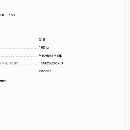
TIGER 60
Е
318
190 кг
Чёрный муар
 мм, ВхШхГ
1500х620х510
Россия
ИКИ