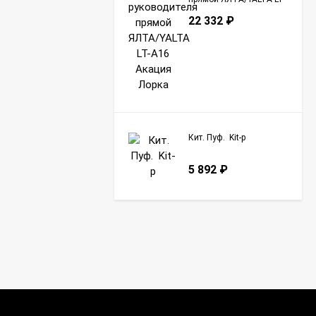
A16 Акация Лорка
22 332
₽
Кит. Пуф. Kit-p
5 892
₽