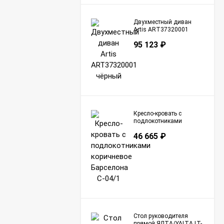
Двухместный диван
Artis ART37320001
чёрный
95 123
₽
Кресло-кровать с
подлокотниками
коричневое Барселона
46 665
₽
С-04/1
Стол руководителя
прямой ЯЛТА/YALTA LT-