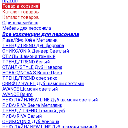
(пусто)
Товар в корзине!
Каталог товаров
Каталог товаров
Офисная мебель
Мебель для персонала
Все коллекции для персонала
Рива/Riva Клён Металлик
ТРЕНД/TREND Дуб феррара
ОНИКС/ONIX Денвер Светлый
СТИЛЬ Шамони темный
ТРЕНД/TREND белый
СТАЙЛ/STYLE Дуб Наварра
НОВА С/NOVA S Венге Цаво
ТРЕНД/TREND орех экко
СВИФТ/ SWIFT Дуб шамони светлый
AVANCE Шамони светлый
AVANCE Венге
НЬЮ ЛАЙН/NEW LINE Дуб шамони светлый
РИВА/RIVA Венге Металлик
TРЕНД / TREND Тёмный дуб
РИВА/RIVA Белый
ОНИКС/ONIX Дуб Аризона
НЬЮ ЛАЙН/ NEW LINE Дуб шамони темный