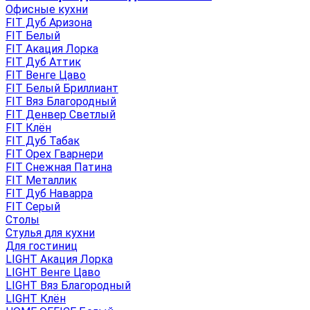
Офисные кухни
FIT Дуб Аризона
FIT Белый
FIT Акация Лорка
FIT Дуб Аттик
FIT Венге Цаво
FIT Белый Бриллиант
FIT Вяз Благородный
FIT Денвер Светлый
FIT Клён
FIT Дуб Табак
FIT Орех Гварнери
FIT Снежная Патина
FIT Металлик
FIT Дуб Наварра
FIT Серый
Столы
Стулья для кухни
Для гостиниц
LIGHT Акация Лорка
LIGHT Венге Цаво
LIGHT Вяз Благородный
LIGHT Клён