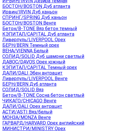
ИРВИН/IRVIN Дезира темная
БОСТОН/BOSTON Дуб атланта
Ирвин/IRVIN Дуб каньон
СПРИНГ/SPRING Дуб каньон
БОСТОН/BOSTON Венге
Бетон/B-TONE Вяз бетон темный
КЭПИТАЛ/CAPITAL Дуб атланта
Ливерпуль/LIVERPOOL Орех
БЕРН/BERN Темный орех
ВЕНА/VIENNA Белый
СОЛИД/SOLID Дуб шамони светлый
ДАВОС/DAVOS Орех южный
КЭПИТАЛ/CAPITAL Темный орех
ДАЛИ/DALI Эбен антрацит
Ливерпуль/LIVERPOOL Венге
БЕРН/BERN Дуб атланта
СОЛИД/SOLID Вяз
Бетон/B-TONE Сосна бетон светлый
ЧИКАГО/CHICAGO Венге
ДАЛИ/DALI Орех антрацит
АСТИ/ASTI Вяз/белый
МОНЗА/MONZA Венге
ГАРВАРД/HARVARD Орех английский
МИНИСТРИ/MINISTRY Орех