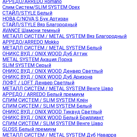
АРРЕДО/ARREDO Romano
Слим Систем/SLIM SYSTEM Орех
СТАЙЛ/STYLE Белый
НОВА С/NOVA S Бук Артизан
СТАЙЛ/STYLE Вяз Благородный
AVANCE Шамони темный
МЕТАЛЛ СИСТЕМ / METAL SYSTEM Вяз Благородный
АРРЕДО/ARREDO Mokko
МЕТАЛЛ СИСТЕМ / METAL SYSTEM Белый
ОНИКС ВУД / ONIX WOOD Дуб Аттик
METAL SYSTEM Акация Лорка
SLIM SYSTEM Серый
ОНИКС ВУД / ONIX WOOD Денвер Светлый
ОНИКС ВУД / ONIX WOOD Дуб Аризона
ЛОФТ / LOFT Денвер Светлый
МЕТАЛЛ СИСТЕМ / METAL SYSTEM Венге Цаво
АРРЕДО / ARREDO Белый премиум
СЛИМ СИСТЕМ / SLIM SYSTEM Клён
СЛИМ СИСТЕМ / SLIM SYSTEM Белый
ОНИКС ВУД / ONIX WOOD Тиквуд Светлый
ОНИКС ВУД / ONIX WOOD Белый Бриллиант
СЛИМ СИСТЕМ / SLIM SYSTEM Венге Цаво
GLOSS Белый премиум
МЕТАЛЛ СИСТЕМ / METAL SYSTEM Дуб Наварра