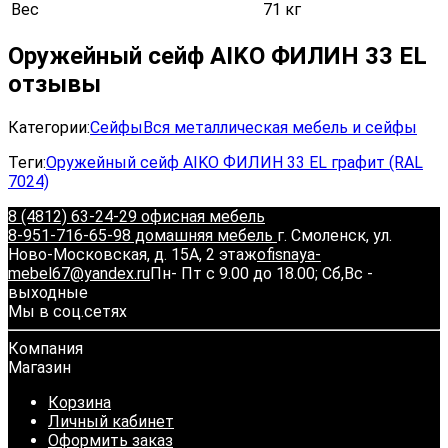
Вес
71 кг
Оружейный сейф AIKO ФИЛИН 33 EL
отзывы
Категории:
Сейфы
Вся металлическая мебель и сейфы
Теги:
Оружейный сейф AIKO ФИЛИН 33 EL графит (RAL
7024)
8 (4812) 63-24-29 офисная мебель
8-951-716-65-98 домашняя мебель
г. Смоленск, ул.
Ново-Московская, д. 15А, 2 этаж
ofisnaya-
mebel67@yandex.ru
Пн- Пт с 9.00 до 18.00; Сб,Вс -
выходные
Мы в соц.сетях
Компания
Магазин
Корзина
Личный кабинет
Оформить заказ