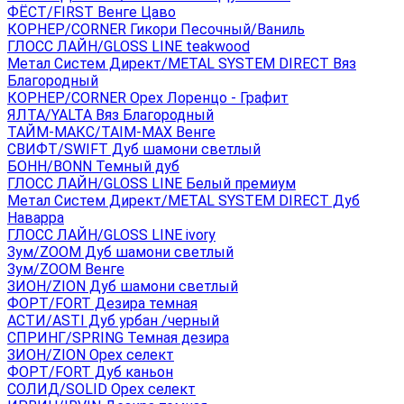
ФЁСТ/FIRST Венге Цаво
КОРНЕР/CORNER Гикори Песочный/Ваниль
ГЛОСС ЛАЙН/GLOSS LINE teakwood
Метал Систем Директ/METAL SYSTEM DIRECT Вяз
Благородный
КОРНЕР/CORNER Орех Лоренцо - Графит
ЯЛТА/YALTA Вяз Благородный
ТАЙМ-МАКС/TAIM-MAX Венге
СВИФТ/SWIFT Дуб шамони светлый
БОНН/BONN Темный дуб
ГЛОСС ЛАЙН/GLOSS LINE Белый премиум
Метал Систем Директ/METAL SYSTEM DIRECT Дуб
Наварра
ГЛОСС ЛАЙН/GLOSS LINE ivory
Зум/ZOOM Дуб шамони светлый
Зум/ZOOM Венге
ЗИОН/ZION Дуб шамони светлый
ФОРТ/FORT Дезира темная
АСТИ/ASTI Дуб урбан /черный
СПРИНГ/SPRING Темная дезира
ЗИОН/ZION Орех селект
ФОРТ/FORT Дуб каньон
СОЛИД/SOLID Орех селект