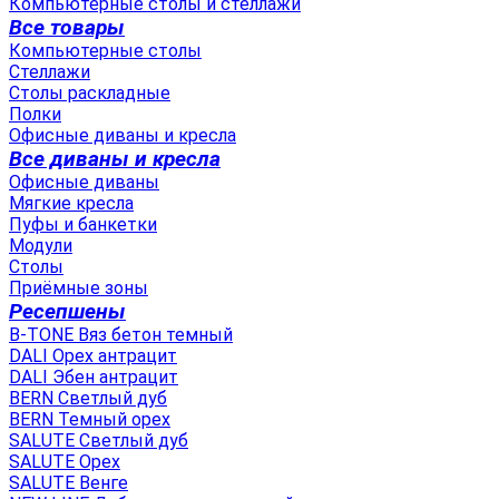
Компьютерные столы и стеллажи
Все товары
Компьютерные столы
Стеллажи
Столы раскладные
Полки
Офисные диваны и кресла
Все диваны и кресла
Офисные диваны
Мягкие кресла
Пуфы и банкетки
Модули
Столы
Приёмные зоны
Ресепшены
B-TONE Вяз бетон темный
DALI Орех антрацит
DALI Эбен антрацит
BERN Светлый дуб
BERN Темный орех
SALUTE Светлый дуб
SALUTE Орех
SALUTE Венге