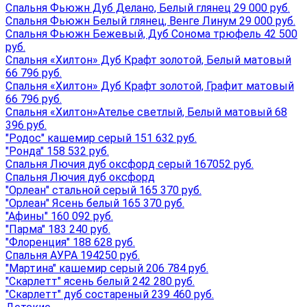
Спальня Фьюжн Дуб Делано, Белый глянец 29 000 руб.
Спальня Фьюжн Белый глянец, Венге Линум 29 000 руб.
Спальня Фьюжн Бежевый, Дуб Сонома трюфель 42 500
руб.
Спальня «Хилтон» Дуб Крафт золотой, Белый матовый
66 796 руб.
Спальня «Хилтон» Дуб Крафт золотой, Графит матовый
66 796 руб.
Спальня «Хилтон»Ателье светлый, Белый матовый 68
396 руб.
"Родос" кашемир серый 151 632 руб.
"Ронда" 158 532 руб.
Спальня Лючия дуб оксфорд серый 167052 руб.
Спальня Лючия дуб оксфорд
"Орлеан" стальной серый 165 370 руб.
"Орлеан" Ясень белый 165 370 руб.
"Афины" 160 092 руб.
"Парма" 183 240 руб.
"Флоренция" 188 628 руб.
Спальня АУРА 194250 руб.
"Мартина" кашемир серый 206 784 руб.
"Скарлетт" ясень белый 242 280 руб.
"Скарлетт" дуб состареный 239 460 руб.