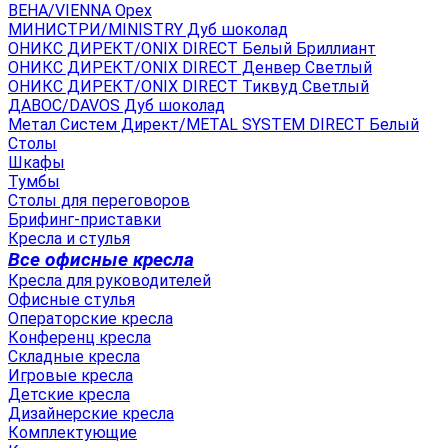
ВЕНА/VIENNA Орех
МИНИСТРИ/MINISTRY Дуб шоколад
ОНИКС ДИРЕКТ/ONIX DIRECT Белый Бриллиант
ОНИКС ДИРЕКТ/ONIX DIRECT Денвер Светлый
ОНИКС ДИРЕКТ/ONIX DIRECT Тиквуд Светлый
ДАВОС/DAVOS Дуб шоколад
Метал Систем Директ/METAL SYSTEM DIRECT Белый
Столы
Шкафы
Тумбы
Столы для переговоров
Брифинг-приставки
Кресла и стулья
Все офисные кресла
Кресла для руководителей
Офисные стулья
Операторские кресла
Конференц кресла
Складные кресла
Игровые кресла
Детские кресла
Дизайнерские кресла
Комплектующие