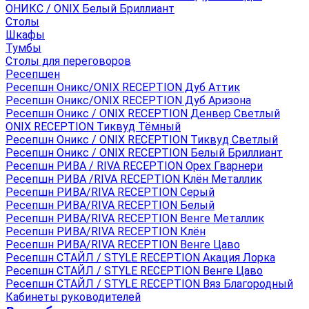
ОНИКС / ONIX Белый Бриллиант
Столы
Шкафы
Тумбы
Столы для переговоров
Ресепшен
Ресепшн Оникс/ONIX RECEPTION Дуб Аттик
Ресепшн Оникс/ONIX RECEPTION Дуб Аризона
Ресепшн Оникс / ONIX RECEPTION Денвер Светлый
ONIX RECEPTION Тиквуд Тёмный
Ресепшн Оникс / ONIX RECEPTION Тиквуд Светлый
Ресепшн Оникс / ONIX RECEPTION Белый Бриллиант
Ресепшн РИВА / RIVA RECEPTION Орех Гварнери
Ресепшн РИВА /RIVA RECEPTION Клён Металлик
Ресепшн РИВА/RIVA RECEPTION Серый
Ресепшн РИВА/RIVA RECEPTION Белый
Ресепшн РИВА/RIVA RECEPTION Венге Металлик
Ресепшн РИВА/RIVA RECEPTION Клён
Ресепшн РИВА/RIVA RECEPTION Венге Цаво
Ресепшн СТАЙЛ / STYLE RECEPTION Акация Лорка
Ресепшн СТАЙЛ / STYLE RECEPTION Венге Цаво
Ресепшн СТАЙЛ / STYLE RECEPTION Вяз Благородный
Кабинеты руководителей