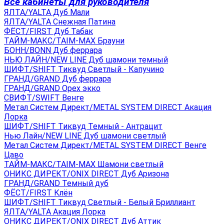
Все кабинеты для руководителя
ЯЛТА/YALTA Дуб Мали
ЯЛТА/YALTA Снежная Патина
ФЁСТ/FIRST Дуб Табак
ТАЙМ-МАКС/TAIM-MAX Брауни
БОНН/BONN Дуб феррара
НЬЮ ЛАЙН/NEW LINE Дуб шамони темный
ШИФТ/SHIFT Тиквуд Светлый - Капучино
ГРАНД/GRAND Дуб феррара
ГРАНД/GRAND Орех экко
СВИФТ/SWIFT Венге
Метал Систем Директ/METAL SYSTEM DIRECT Акация
Лорка
ШИФТ/SHIFT Тиквуд Темный - Антрацит
Нью Лайн/NEW LINE Дуб шамони светлый
Метал Систем Директ/METAL SYSTEM DIRECT Венге
Цаво
ТАЙМ-МАКС/TAIM-MAX Шамони светлый
ОНИКС ДИРЕКТ/ONIX DIRECT Дуб Аризона
ГРАНД/GRAND Темный дуб
ФЁСТ/FIRST Клён
ШИФТ/SHIFT Тиквуд Светлый - Белый Бриллиант
ЯЛТА/YALTA Акация Лорка
ОНИКС ДИРЕКТ/ONIX DIRECT Дуб Аттик