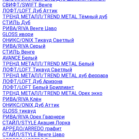
СВИФТ/SWIFT Венге
ЛОФТ/LOFT Дуб Аттик
ТРЕНД МЕТАЛЛ/TREND METAL Тёмный дуб
СТИЛЬ Дуб
РИВА/RIVA Венге Цаво
GLOSS ивори
ОНИКС/ONIX Тиквуд Светлый
РИВА/RIVA Серый
СТИЛЬ Венге
AVANСE Белый
ТРЕНД МЕТАЛЛ/TREND METAL Белый
ЛОФТ/LOFT Тиквуд Светлый
ТРЕНД МЕТАЛЛ/TREND METAL дуб феррара
ЛОФТ/LOFT Дуб Аризона
ЛОФТ/LOFT Белый Бриллиант
ТРЕНД МЕТАЛЛ/TREND METAL Орех экко
РИВА/RIVA Клён
ОНИКС/ONIX Дуб Аттик
GLOSS тиквуд
РИВА/RIVA Орех Гварнери
СТАЙЛ/STYLE Акация Лорка
АРРЕДО/ARREDO графит
СТАЙЛ/STYLE Венге Цаво