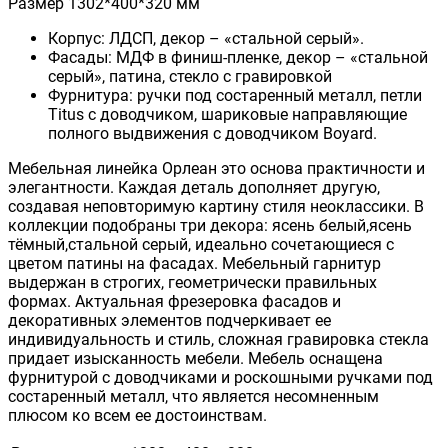
Размер 1302*400*320 мм
Корпус: ЛДСП, декор – «стальной серый».
Фасады: МДФ в финиш-пленке, декор – «стальной
серый», патина, стекло с гравировкой
Фурнитура: ручки под состаренный металл, петли
Titus с доводчиком, шариковые направляющие
полного выдвижения с доводчиком Boyard.
Мебельная линейка Орлеан это основа практичности и
элегантности. Каждая деталь дополняет другую,
создавая неповторимую картину стиля неоклассики. В
коллекции подобраны три декора: ясень белый,ясень
тёмный,стальной серый, идеально сочетающиеся с
цветом патины на фасадах. Мебельный гарнитур
выдержан в строгих, геометрически правильных
формах. Актуальная фрезеровка фасадов и
декоративных элементов подчеркивает ее
индивидуальность и стиль, сложная гравировка стекла
придает изысканность мебели. Мебель оснащена
фурнитурой с доводчиками и роскошными ручками под
состаренный металл, что является несомненным
плюсом ко всем ее достоинствам.