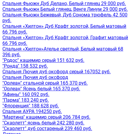
Спальня Фьюжн Дуб Делано, Белый глянец 29 000 руб.
Спальня Фьюжн Белый глянец, Венге Линум 29 000 руб.
Спальня Фьюжн Бежевый, Дуб Сонома трюфель 42 500
руб.
Спальня «Хилтон» Дуб Крафт золотой, Белый матовый
66 796 руб.
Спальня «Хилтон» Дуб Крафт золотой, Графит матовый
66 796 руб.
Спальня «Хилтон»Ателье светлый, Белый матовый 68
396 руб.
"Родос" кашемир серый 151 632 руб.
"Ронда" 158 532 руб.
Спальня Лючия дуб оксфорд серый 167052 руб.
Спальня Лючия дуб оксфорд
"Орлеан" стальной серый 165 370 руб.
"Орлеан" Ясень белый 165 370 руб.
"Афины" 160 092 руб.
"Парма" 183 240 руб.
"Флоренция" 188 628 руб.
Спальня АУРА 194250 руб.
"Мартина" кашемир серый 206 784 руб.
"Скарлетт" ясень белый 242 280 руб.
"Скарлетт" дуб состареный 239 460 руб.