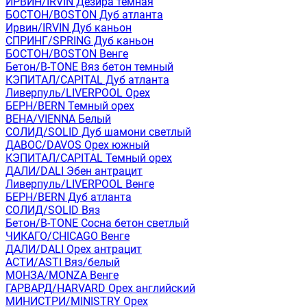
ИРВИН/IRVIN Дезира темная
БОСТОН/BOSTON Дуб атланта
Ирвин/IRVIN Дуб каньон
СПРИНГ/SPRING Дуб каньон
БОСТОН/BOSTON Венге
Бетон/B-TONE Вяз бетон темный
КЭПИТАЛ/CAPITAL Дуб атланта
Ливерпуль/LIVERPOOL Орех
БЕРН/BERN Темный орех
ВЕНА/VIENNA Белый
СОЛИД/SOLID Дуб шамони светлый
ДАВОС/DAVOS Орех южный
КЭПИТАЛ/CAPITAL Темный орех
ДАЛИ/DALI Эбен антрацит
Ливерпуль/LIVERPOOL Венге
БЕРН/BERN Дуб атланта
СОЛИД/SOLID Вяз
Бетон/B-TONE Сосна бетон светлый
ЧИКАГО/CHICAGO Венге
ДАЛИ/DALI Орех антрацит
АСТИ/ASTI Вяз/белый
МОНЗА/MONZA Венге
ГАРВАРД/HARVARD Орех английский
МИНИСТРИ/MINISTRY Орех