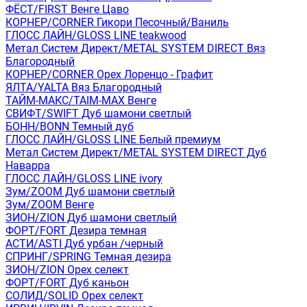
ФЁСТ/FIRST Венге Цаво
КОРНЕР/CORNER Гикори Песочный/Ваниль
ГЛОСС ЛАЙН/GLOSS LINE teakwood
Метал Систем Директ/METAL SYSTEM DIRECT Вяз
Благородный
КОРНЕР/CORNER Орех Лоренцо - Графит
ЯЛТА/YALTA Вяз Благородный
ТАЙМ-МАКС/TAIM-MAX Венге
СВИФТ/SWIFT Дуб шамони светлый
БОНН/BONN Темный дуб
ГЛОСС ЛАЙН/GLOSS LINE Белый премиум
Метал Систем Директ/METAL SYSTEM DIRECT Дуб
Наварра
ГЛОСС ЛАЙН/GLOSS LINE ivory
Зум/ZOOM Дуб шамони светлый
Зум/ZOOM Венге
ЗИОН/ZION Дуб шамони светлый
ФОРТ/FORT Дезира темная
АСТИ/ASTI Дуб урбан /черный
СПРИНГ/SPRING Темная дезира
ЗИОН/ZION Орех селект
ФОРТ/FORT Дуб каньон
СОЛИД/SOLID Орех селект