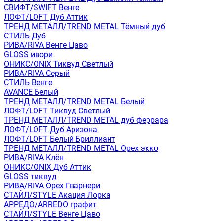
СВИФТ/SWIFT Венге
ЛОФТ/LOFT Дуб Аттик
ТРЕНД МЕТАЛЛ/TREND METAL Тёмный дуб
СТИЛЬ Дуб
РИВА/RIVA Венге Цаво
GLOSS ивори
ОНИКС/ONIX Тиквуд Светлый
РИВА/RIVA Серый
СТИЛЬ Венге
AVANСE Белый
ТРЕНД МЕТАЛЛ/TREND METAL Белый
ЛОФТ/LOFT Тиквуд Светлый
ТРЕНД МЕТАЛЛ/TREND METAL дуб феррара
ЛОФТ/LOFT Дуб Аризона
ЛОФТ/LOFT Белый Бриллиант
ТРЕНД МЕТАЛЛ/TREND METAL Орех экко
РИВА/RIVA Клён
ОНИКС/ONIX Дуб Аттик
GLOSS тиквуд
РИВА/RIVA Орех Гварнери
СТАЙЛ/STYLE Акация Лорка
АРРЕДО/ARREDO графит
СТАЙЛ/STYLE Венге Цаво