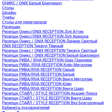
ОНИКС / ONIX Белый Бриллиант
Столы
Шкафы
Тумбы
Столы для переговоров
Ресепшен
Ресепшн Оникс/ONIX RECEPTION Дуб Аттик
Ресепшн Оникс/ONIX RECEPTION Дуб Аризона
Ресепшн Оникс / ONIX RECEPTION Денвер Светлый
ONIX RECEPTION Тиквуд Тёмный
Ресепшн Оникс / ONIX RECEPTION Тиквуд Светлый
Ресепшн Оникс / ONIX RECEPTION Белый Бриллиант
Ресепшн РИВА / RIVA RECEPTION Орех Гварнери
Ресепшн РИВА /RIVA RECEPTION Клён Металлик
Ресепшн РИВА/RIVA RECEPTION Серый
Ресепшн РИВА/RIVA RECEPTION Белый
Ресепшн РИВА/RIVA RECEPTION Венге Металлик
Ресепшн РИВА/RIVA RECEPTION Клён
Ресепшн РИВА/RIVA RECEPTION Венге Цаво
Ресепшн СТАЙЛ / STYLE RECEPTION Акация Лорка
Ресепшн СТАЙЛ / STYLE RECEPTION Венге Цаво
Ресепшн СТАЙЛ / STYLE RECEPTION Вяз Благородный
Кабинеты руководителей