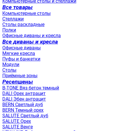
Компьютерные столы и стеллажи
Все товары
Компьютерные столы
Стеллажи
Столы раскладные
Полки
Офисные диваны и кресла
Все диваны и кресла
Офисные диваны
Мягкие кресла
Пуфы и банкетки
Модули
Столы
Приёмные зоны
Ресепшены
B-TONE Вяз бетон темный
DALI Орех антрацит
DALI Эбен антрацит
BERN Светлый дуб
BERN Темный орех
SALUTE Светлый дуб
SALUTE Орех
SALUTE Венге