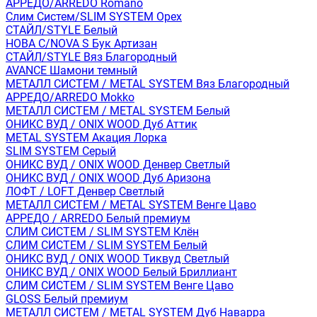
АРРЕДО/ARREDO Romano
Слим Систем/SLIM SYSTEM Орех
СТАЙЛ/STYLE Белый
НОВА С/NOVA S Бук Артизан
СТАЙЛ/STYLE Вяз Благородный
AVANCE Шамони темный
МЕТАЛЛ СИСТЕМ / METAL SYSTEM Вяз Благородный
АРРЕДО/ARREDO Mokko
МЕТАЛЛ СИСТЕМ / METAL SYSTEM Белый
ОНИКС ВУД / ONIX WOOD Дуб Аттик
METAL SYSTEM Акация Лорка
SLIM SYSTEM Серый
ОНИКС ВУД / ONIX WOOD Денвер Светлый
ОНИКС ВУД / ONIX WOOD Дуб Аризона
ЛОФТ / LOFT Денвер Светлый
МЕТАЛЛ СИСТЕМ / METAL SYSTEM Венге Цаво
АРРЕДО / ARREDO Белый премиум
СЛИМ СИСТЕМ / SLIM SYSTEM Клён
СЛИМ СИСТЕМ / SLIM SYSTEM Белый
ОНИКС ВУД / ONIX WOOD Тиквуд Светлый
ОНИКС ВУД / ONIX WOOD Белый Бриллиант
СЛИМ СИСТЕМ / SLIM SYSTEM Венге Цаво
GLOSS Белый премиум
МЕТАЛЛ СИСТЕМ / METAL SYSTEM Дуб Наварра