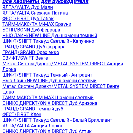
Все кабинеты для руководителя
ЯЛТА/YALTA Дуб Мали
ЯЛТА/YALTA Снежная Патина
ФЁСТ/FIRST Дуб Табак
ТАЙМ-МАКС/TAIM-MAX Брауни
БОНН/BONN Дуб феррара
НЬЮ ЛАЙН/NEW LINE Дуб шамони темный
ШИФТ/SHIFT Тиквуд Светлый - Капучино
ГРАНД/GRAND Дуб феррара
ГРАНД/GRAND Орех экко
СВИФТ/SWIFT Венге
Метал Систем Директ/METAL SYSTEM DIRECT Акация
Лорка
ШИФТ/SHIFT Тиквуд Темный - Антрацит
Нью Лайн/NEW LINE Дуб шамони светлый
Метал Систем Директ/METAL SYSTEM DIRECT Венге
Цаво
ТАЙМ-МАКС/TAIM-MAX Шамони светлый
ОНИКС ДИРЕКТ/ONIX DIRECT Дуб Аризона
ГРАНД/GRAND Темный дуб
ФЁСТ/FIRST Клён
ШИФТ/SHIFT Тиквуд Светлый - Белый Бриллиант
ЯЛТА/YALTA Акация Лорка
ОНИКС ДИРЕКТ/ONIX DIRECT Дуб Аттик