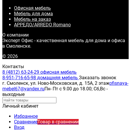
Офисная мебель
Мебель для дома
Мебель на заказ
АРРЕДО/ARREDO Romano
О компании
Эксперт Офис - качественная мебель для дома и офиса
в Смоленске.
© 2026
Контакты
8 (4812) 63-24-29 офисная мебель
8-951-716-65-98 домашняя мебель
Заказать звонок
г. Смоленск, ул. Ново-Московская, д. 15А, 2 этаж
ofisnaya-
mebel67@yandex.ru
Пн- Пт с 9.00 до 18.00; Сб,Вс -
выходные
Личный кабинет
Избранное
Сравнение
Товар в сравнении
Вход