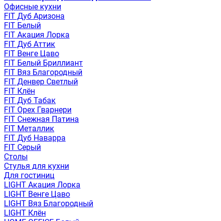
Офисные кухни
FIT Дуб Аризона
FIT Белый
FIT Акация Лорка
FIT Дуб Аттик
FIT Венге Цаво
FIT Белый Бриллиант
FIT Вяз Благородный
FIT Денвер Светлый
FIT Клён
FIT Дуб Табак
FIT Орех Гварнери
FIT Снежная Патина
FIT Металлик
FIT Дуб Наварра
FIT Серый
Столы
Стулья для кухни
Для гостиниц
LIGHT Акация Лорка
LIGHT Венге Цаво
LIGHT Вяз Благородный
LIGHT Клён