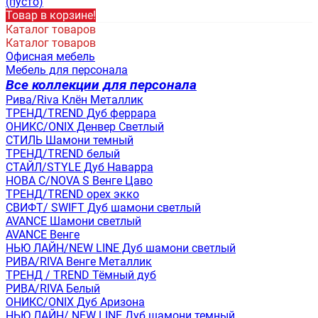
(пусто)
Товар в корзине!
Каталог товаров
Каталог товаров
Офисная мебель
Мебель для персонала
Все коллекции для персонала
Рива/Riva Клён Металлик
ТРЕНД/TREND Дуб феррара
ОНИКС/ONIX Денвер Светлый
СТИЛЬ Шамони темный
ТРЕНД/TREND белый
СТАЙЛ/STYLE Дуб Наварра
НОВА С/NOVA S Венге Цаво
ТРЕНД/TREND орех экко
СВИФТ/ SWIFT Дуб шамони светлый
AVANCE Шамони светлый
AVANCE Венге
НЬЮ ЛАЙН/NEW LINE Дуб шамони светлый
РИВА/RIVA Венге Металлик
TРЕНД / TREND Тёмный дуб
РИВА/RIVA Белый
ОНИКС/ONIX Дуб Аризона
НЬЮ ЛАЙН/ NEW LINE Дуб шамони темный