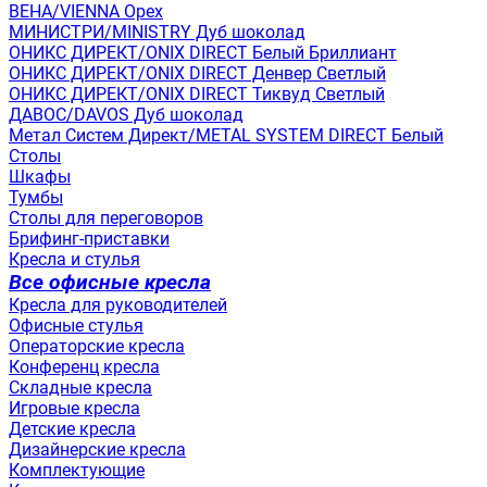
ВЕНА/VIENNA Орех
МИНИСТРИ/MINISTRY Дуб шоколад
ОНИКС ДИРЕКТ/ONIX DIRECT Белый Бриллиант
ОНИКС ДИРЕКТ/ONIX DIRECT Денвер Светлый
ОНИКС ДИРЕКТ/ONIX DIRECT Тиквуд Светлый
ДАВОС/DAVOS Дуб шоколад
Метал Систем Директ/METAL SYSTEM DIRECT Белый
Столы
Шкафы
Тумбы
Столы для переговоров
Брифинг-приставки
Кресла и стулья
Все офисные кресла
Кресла для руководителей
Офисные стулья
Операторские кресла
Конференц кресла
Складные кресла
Игровые кресла
Детские кресла
Дизайнерские кресла
Комплектующие