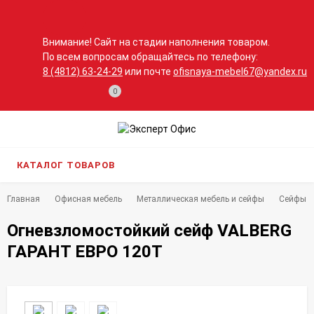
Внимание! Сайт на стадии наполнения товаром.
По всем вопросам обращайтесь по телефону:
8 (4812) 63-24-29
или почте
ofisnaya-mebel67@yandex.ru
0
КАТАЛОГ ТОВАРОВ
Главная
Офисная мебель
Металлическая мебель и сейфы
Сейфы
Огневзломостойкий сейф VALBERG
ГАРАНТ ЕВРО 120Т