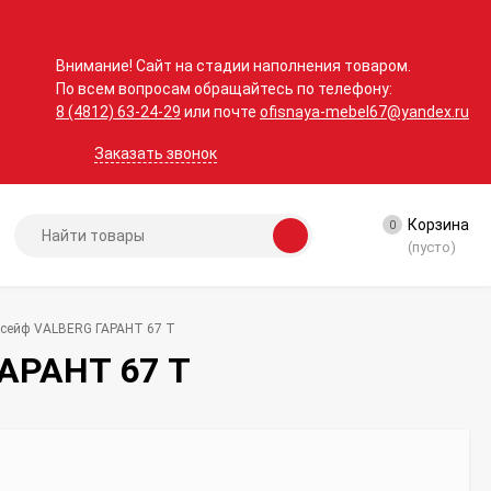
Внимание! Сайт на стадии наполнения товаром.
По всем вопросам обращайтесь по телефону:
8 (4812) 63-24-29
или почте
ofisnaya-mebel67@yandex.ru
Заказать звонок
Корзина
0
(пусто)
 сейф VALBERG ГАРАНТ 67 T
АРАНТ 67 T