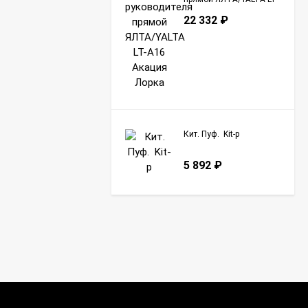
A16 Акация Лорка
22 332
₽
Кит. Пуф. Kit-p
5 892
₽