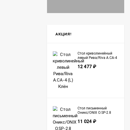
АКЦИЯ!
Стол криволинейный
левый Рива/Riva А.СА-4
(L) Клён
12 477
₽
Стол письменный
Оникс/ONIX O.SP-2.8
Тиквуд Светлый
11 024
₽