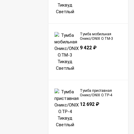
Тумба мобильная
Оникс/ONIX O.TM-3
Тиквуд Светлый
9 422
₽
Тумба приставная
Оникс/ONIX O.TP-4
Тиквуд Светлый
12 692
₽