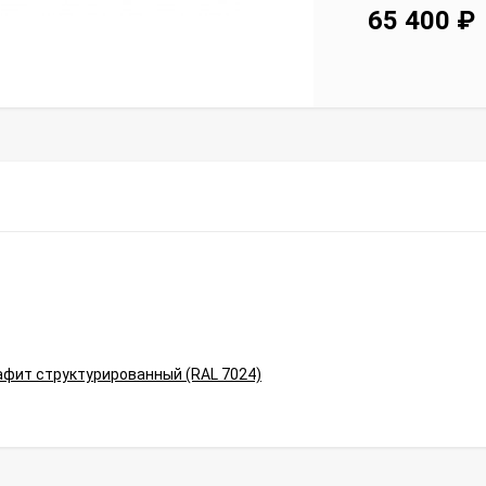
65 400
₽
афит структурированный (RAL 7024)