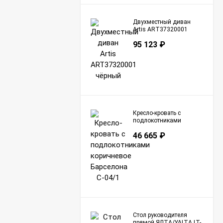
Двухместный диван
Artis ART37320001
чёрный
95 123
₽
Кресло-кровать с
подлокотниками
коричневое Барселона
46 665
₽
С-04/1
Стол руководителя
прямой ЯЛТА/YALTA LT-