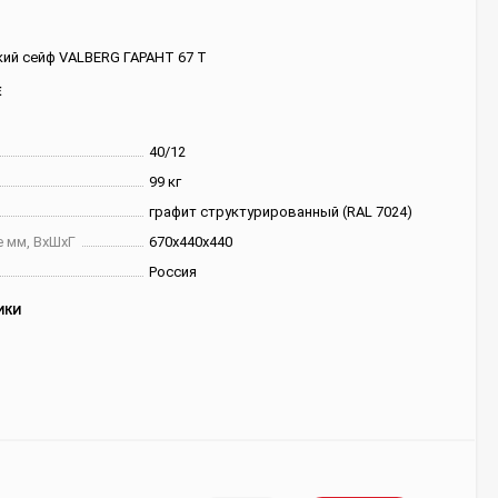
ий сейф VALBERG ГАРАНТ 67 T
Е
40/12
99 кг
графит структурированный (RAL 7024)
 мм, ВхШхГ
670х440х440
Россия
ИКИ