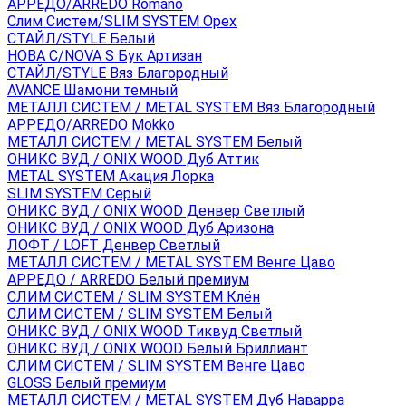
АРРЕДО/ARREDO Romano
Слим Систем/SLIM SYSTEM Орех
СТАЙЛ/STYLE Белый
НОВА С/NOVA S Бук Артизан
СТАЙЛ/STYLE Вяз Благородный
AVANCE Шамони темный
МЕТАЛЛ СИСТЕМ / METAL SYSTEM Вяз Благородный
АРРЕДО/ARREDO Mokko
МЕТАЛЛ СИСТЕМ / METAL SYSTEM Белый
ОНИКС ВУД / ONIX WOOD Дуб Аттик
METAL SYSTEM Акация Лорка
SLIM SYSTEM Серый
ОНИКС ВУД / ONIX WOOD Денвер Светлый
ОНИКС ВУД / ONIX WOOD Дуб Аризона
ЛОФТ / LOFT Денвер Светлый
МЕТАЛЛ СИСТЕМ / METAL SYSTEM Венге Цаво
АРРЕДО / ARREDO Белый премиум
СЛИМ СИСТЕМ / SLIM SYSTEM Клён
СЛИМ СИСТЕМ / SLIM SYSTEM Белый
ОНИКС ВУД / ONIX WOOD Тиквуд Светлый
ОНИКС ВУД / ONIX WOOD Белый Бриллиант
СЛИМ СИСТЕМ / SLIM SYSTEM Венге Цаво
GLOSS Белый премиум
МЕТАЛЛ СИСТЕМ / METAL SYSTEM Дуб Наварра