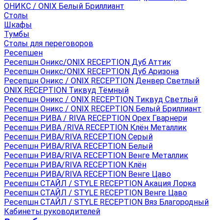
ОНИКС / ONIX Белый Бриллиант
Столы
Шкафы
Тумбы
Столы для переговоров
Ресепшен
Ресепшн Оникс/ONIX RECEPTION Дуб Аттик
Ресепшн Оникс/ONIX RECEPTION Дуб Аризона
Ресепшн Оникс / ONIX RECEPTION Денвер Светлый
ONIX RECEPTION Тиквуд Тёмный
Ресепшн Оникс / ONIX RECEPTION Тиквуд Светлый
Ресепшн Оникс / ONIX RECEPTION Белый Бриллиант
Ресепшн РИВА / RIVA RECEPTION Орех Гварнери
Ресепшн РИВА /RIVA RECEPTION Клён Металлик
Ресепшн РИВА/RIVA RECEPTION Серый
Ресепшн РИВА/RIVA RECEPTION Белый
Ресепшн РИВА/RIVA RECEPTION Венге Металлик
Ресепшн РИВА/RIVA RECEPTION Клён
Ресепшн РИВА/RIVA RECEPTION Венге Цаво
Ресепшн СТАЙЛ / STYLE RECEPTION Акация Лорка
Ресепшн СТАЙЛ / STYLE RECEPTION Венге Цаво
Ресепшн СТАЙЛ / STYLE RECEPTION Вяз Благородный
Кабинеты руководителей