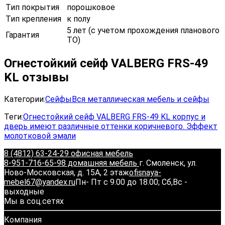
Тип покрытия
порошковое
Тип крепления
к полу
5 лет (с учетом прохождения планового
Гарантия
ТО)
Огнестойкий сейф VALBERG FRS-49
KL отзывы
Категории:
Сейфы
Вся металлическая мебель и сейфы
Теги:
Огнестойкий сейф VALBERG FRS-49 KL корпус и
дверь имеют различные оттенки коричневого. Эффект
молотковой эмали
8 (4812) 63-24-29 офисная мебель
8-951-716-65-98 домашняя мебель
г. Смоленск, ул.
Ново-Московская, д. 15А, 2 этаж
ofisnaya-
mebel67@yandex.ru
Пн- Пт с 9.00 до 18.00; Сб,Вс -
выходные
Мы в соц.сетях
Компания