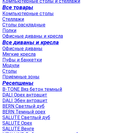
Компьютерные столы и стеллажи
Все товары
Компьютерные столы
Стеллажи
Столы раскладные
Полки
Офисные диваны и кресла
Все диваны и кресла
Офисные диваны
Мягкие кресла
Пуфы и банкетки
Модули
Столы
Приёмные зоны
Ресепшены
B-TONE Вяз бетон темный
DALI Орех антрацит
DALI Эбен антрацит
BERN Светлый дуб
BERN Темный орех
SALUTE Светлый дуб
SALUTE Орех
SALUTE Венге