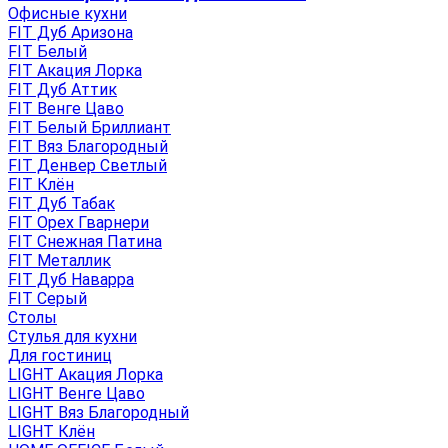
Офисные кухни
FIT Дуб Аризона
FIT Белый
FIT Акация Лорка
FIT Дуб Аттик
FIT Венге Цаво
FIT Белый Бриллиант
FIT Вяз Благородный
FIT Денвер Светлый
FIT Клён
FIT Дуб Табак
FIT Орех Гварнери
FIT Снежная Патина
FIT Металлик
FIT Дуб Наварра
FIT Серый
Столы
Стулья для кухни
Для гостиниц
LIGHT Акация Лорка
LIGHT Венге Цаво
LIGHT Вяз Благородный
LIGHT Клён