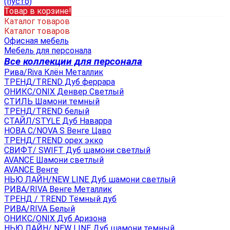
(пусто)
Товар в корзине!
Каталог товаров
Каталог товаров
Офисная мебель
Мебель для персонала
Все коллекции для персонала
Рива/Riva Клён Металлик
ТРЕНД/TREND Дуб феррара
ОНИКС/ONIX Денвер Светлый
СТИЛЬ Шамони темный
ТРЕНД/TREND белый
СТАЙЛ/STYLE Дуб Наварра
НОВА С/NOVA S Венге Цаво
ТРЕНД/TREND орех экко
СВИФТ/ SWIFT Дуб шамони светлый
AVANCE Шамони светлый
AVANCE Венге
НЬЮ ЛАЙН/NEW LINE Дуб шамони светлый
РИВА/RIVA Венге Металлик
TРЕНД / TREND Тёмный дуб
РИВА/RIVA Белый
ОНИКС/ONIX Дуб Аризона
НЬЮ ЛАЙН/ NEW LINE Дуб шамони темный