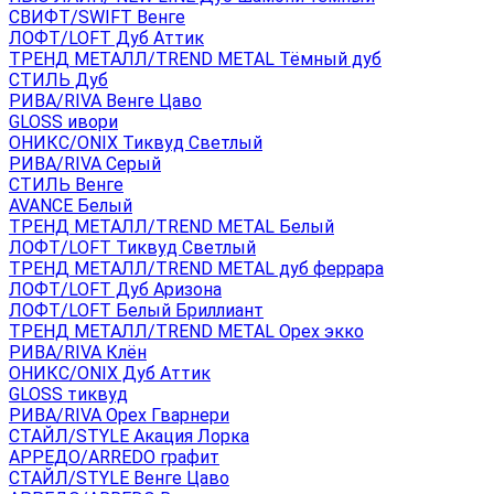
СВИФТ/SWIFT Венге
ЛОФТ/LOFT Дуб Аттик
ТРЕНД МЕТАЛЛ/TREND METAL Тёмный дуб
СТИЛЬ Дуб
РИВА/RIVA Венге Цаво
GLOSS ивори
ОНИКС/ONIX Тиквуд Светлый
РИВА/RIVA Серый
СТИЛЬ Венге
AVANСE Белый
ТРЕНД МЕТАЛЛ/TREND METAL Белый
ЛОФТ/LOFT Тиквуд Светлый
ТРЕНД МЕТАЛЛ/TREND METAL дуб феррара
ЛОФТ/LOFT Дуб Аризона
ЛОФТ/LOFT Белый Бриллиант
ТРЕНД МЕТАЛЛ/TREND METAL Орех экко
РИВА/RIVA Клён
ОНИКС/ONIX Дуб Аттик
GLOSS тиквуд
РИВА/RIVA Орех Гварнери
СТАЙЛ/STYLE Акация Лорка
АРРЕДО/ARREDO графит
СТАЙЛ/STYLE Венге Цаво