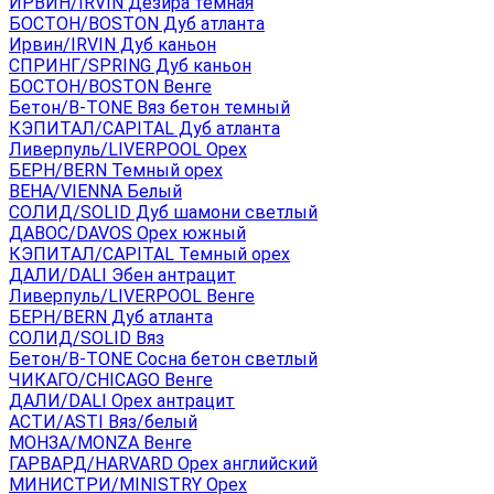
ИРВИН/IRVIN Дезира темная
БОСТОН/BOSTON Дуб атланта
Ирвин/IRVIN Дуб каньон
СПРИНГ/SPRING Дуб каньон
БОСТОН/BOSTON Венге
Бетон/B-TONE Вяз бетон темный
КЭПИТАЛ/CAPITAL Дуб атланта
Ливерпуль/LIVERPOOL Орех
БЕРН/BERN Темный орех
ВЕНА/VIENNA Белый
СОЛИД/SOLID Дуб шамони светлый
ДАВОС/DAVOS Орех южный
КЭПИТАЛ/CAPITAL Темный орех
ДАЛИ/DALI Эбен антрацит
Ливерпуль/LIVERPOOL Венге
БЕРН/BERN Дуб атланта
СОЛИД/SOLID Вяз
Бетон/B-TONE Сосна бетон светлый
ЧИКАГО/CHICAGO Венге
ДАЛИ/DALI Орех антрацит
АСТИ/ASTI Вяз/белый
МОНЗА/MONZA Венге
ГАРВАРД/HARVARD Орех английский
МИНИСТРИ/MINISTRY Орех