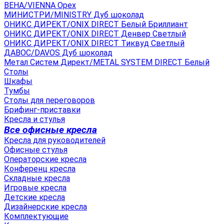
ВЕНА/VIENNA Орех
МИНИСТРИ/MINISTRY Дуб шоколад
ОНИКС ДИРЕКТ/ONIX DIRECT Белый Бриллиант
ОНИКС ДИРЕКТ/ONIX DIRECT Денвер Светлый
ОНИКС ДИРЕКТ/ONIX DIRECT Тиквуд Светлый
ДАВОС/DAVOS Дуб шоколад
Метал Систем Директ/METAL SYSTEM DIRECT Белый
Столы
Шкафы
Тумбы
Столы для переговоров
Брифинг-приставки
Кресла и стулья
Все офисные кресла
Кресла для руководителей
Офисные стулья
Операторские кресла
Конференц кресла
Складные кресла
Игровые кресла
Детские кресла
Дизайнерские кресла
Комплектующие