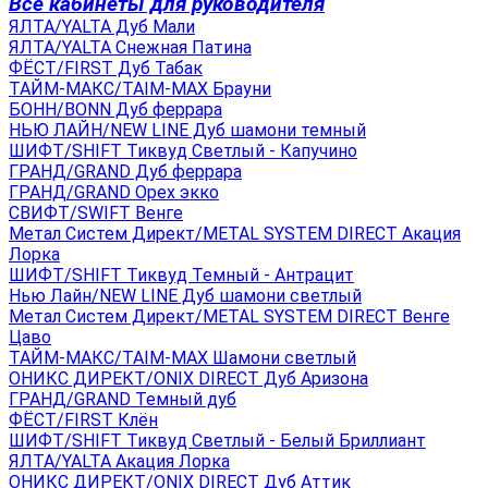
Все кабинеты для руководителя
ЯЛТА/YALTA Дуб Мали
ЯЛТА/YALTA Снежная Патина
ФЁСТ/FIRST Дуб Табак
ТАЙМ-МАКС/TAIM-MAX Брауни
БОНН/BONN Дуб феррара
НЬЮ ЛАЙН/NEW LINE Дуб шамони темный
ШИФТ/SHIFT Тиквуд Светлый - Капучино
ГРАНД/GRAND Дуб феррара
ГРАНД/GRAND Орех экко
СВИФТ/SWIFT Венге
Метал Систем Директ/METAL SYSTEM DIRECT Акация
Лорка
ШИФТ/SHIFT Тиквуд Темный - Антрацит
Нью Лайн/NEW LINE Дуб шамони светлый
Метал Систем Директ/METAL SYSTEM DIRECT Венге
Цаво
ТАЙМ-МАКС/TAIM-MAX Шамони светлый
ОНИКС ДИРЕКТ/ONIX DIRECT Дуб Аризона
ГРАНД/GRAND Темный дуб
ФЁСТ/FIRST Клён
ШИФТ/SHIFT Тиквуд Светлый - Белый Бриллиант
ЯЛТА/YALTA Акация Лорка
ОНИКС ДИРЕКТ/ONIX DIRECT Дуб Аттик