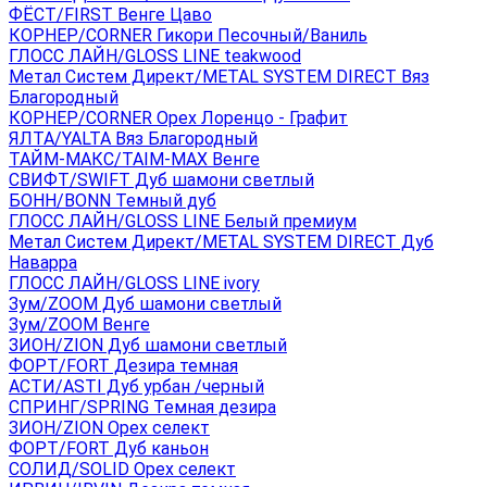
ФЁСТ/FIRST Венге Цаво
КОРНЕР/CORNER Гикори Песочный/Ваниль
ГЛОСС ЛАЙН/GLOSS LINE teakwood
Метал Систем Директ/METAL SYSTEM DIRECT Вяз
Благородный
КОРНЕР/CORNER Орех Лоренцо - Графит
ЯЛТА/YALTA Вяз Благородный
ТАЙМ-МАКС/TAIM-MAX Венге
СВИФТ/SWIFT Дуб шамони светлый
БОНН/BONN Темный дуб
ГЛОСС ЛАЙН/GLOSS LINE Белый премиум
Метал Систем Директ/METAL SYSTEM DIRECT Дуб
Наварра
ГЛОСС ЛАЙН/GLOSS LINE ivory
Зум/ZOOM Дуб шамони светлый
Зум/ZOOM Венге
ЗИОН/ZION Дуб шамони светлый
ФОРТ/FORT Дезира темная
АСТИ/ASTI Дуб урбан /черный
СПРИНГ/SPRING Темная дезира
ЗИОН/ZION Орех селект
ФОРТ/FORT Дуб каньон
СОЛИД/SOLID Орех селект