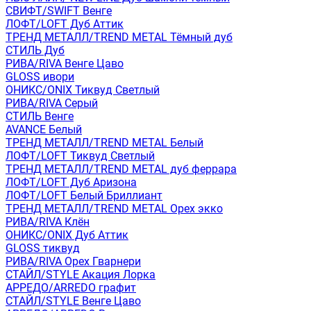
СВИФТ/SWIFT Венге
ЛОФТ/LOFT Дуб Аттик
ТРЕНД МЕТАЛЛ/TREND METAL Тёмный дуб
СТИЛЬ Дуб
РИВА/RIVA Венге Цаво
GLOSS ивори
ОНИКС/ONIX Тиквуд Светлый
РИВА/RIVA Серый
СТИЛЬ Венге
AVANСE Белый
ТРЕНД МЕТАЛЛ/TREND METAL Белый
ЛОФТ/LOFT Тиквуд Светлый
ТРЕНД МЕТАЛЛ/TREND METAL дуб феррара
ЛОФТ/LOFT Дуб Аризона
ЛОФТ/LOFT Белый Бриллиант
ТРЕНД МЕТАЛЛ/TREND METAL Орех экко
РИВА/RIVA Клён
ОНИКС/ONIX Дуб Аттик
GLOSS тиквуд
РИВА/RIVA Орех Гварнери
СТАЙЛ/STYLE Акация Лорка
АРРЕДО/ARREDO графит
СТАЙЛ/STYLE Венге Цаво