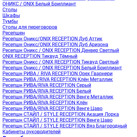
ОНИКС / ONIX Белый Бриллиант
Столы
Шкафы
Тумбы
Столы для переговоров
Ресепшен
Ресепшн Оникс/ONIX RECEPTION Дуб Аттик
Ресепшн Оникс/ONIX RECEPTION Дуб Аризона
Ресепшн Оникс / ONIX RECEPTION Денвер Светлый
ONIX RECEPTION Тиквуд Тёмный
Ресепшн Оникс / ONIX RECEPTION Тиквуд Светлый
Ресепшн Оникс / ONIX RECEPTION Белый Бриллиант
Ресепшн РИВА / RIVA RECEPTION Орех Гварнери
Ресепшн РИВА /RIVA RECEPTION Клён Металлик
Ресепшн РИВА/RIVA RECEPTION Серый
Ресепшн РИВА/RIVA RECEPTION Белый
Ресепшн РИВА/RIVA RECEPTION Венге Металлик
Ресепшн РИВА/RIVA RECEPTION Клён
Ресепшн РИВА/RIVA RECEPTION Венге Цаво
Ресепшн СТАЙЛ / STYLE RECEPTION Акация Лорка
Ресепшн СТАЙЛ / STYLE RECEPTION Венге Цаво
Ресепшн СТАЙЛ / STYLE RECEPTION Вяз Благородный
Кабинеты руководителей