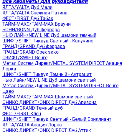
Все кабинеты для руководителя
ЯЛТА/YALTA Дуб Мали
ЯЛТА/YALTA Снежная Патина
ФЁСТ/FIRST Дуб Табак
ТАЙМ-МАКС/TAIM-MAX Брауни
БОНН/BONN Дуб феррара
НЬЮ ЛАЙН/NEW LINE Дуб шамони темный
ШИФТ/SHIFT Тиквуд Светлый - Капучино
ГРАНД/GRAND Дуб феррара
ГРАНД/GRAND Орех экко
СВИФТ/SWIFT Венге
Метал Систем Директ/METAL SYSTEM DIRECT Акация
Лорка
ШИФТ/SHIFT Тиквуд Темный - Антрацит
Нью Лайн/NEW LINE Дуб шамони светлый
Метал Систем Директ/METAL SYSTEM DIRECT Венге
Цаво
ТАЙМ-МАКС/TAIM-MAX Шамони светлый
ОНИКС ДИРЕКТ/ONIX DIRECT Дуб Аризона
ГРАНД/GRAND Темный дуб
ФЁСТ/FIRST Клён
ШИФТ/SHIFT Тиквуд Светлый - Белый Бриллиант
ЯЛТА/YALTA Акация Лорка
ОНИКС ДИРЕКТ/ONIX DIRECT Дуб Аттик