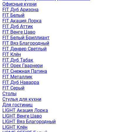
Офисные кухни
FIT Дуб Аризона
FIT Белый
FIT Акация Лорка
FIT Дуб Аттик
FIT Венге Цаво
FIT Белый Бриллиант
FIT Вяз Благородный
FIT Денвер Светлый
FIT Клён
FIT Дуб Табак
FIT Орех Гварнери
FIT Снежная Патина
FIT Металлик
FIT Дуб Наварра
FIT Серый
Столы
Стулья для кухни
Для гостиниц
LIGHT Акация Лорка
LIGHT Венге Цаво
LIGHT Вяз Благородный
LIGHT Клён