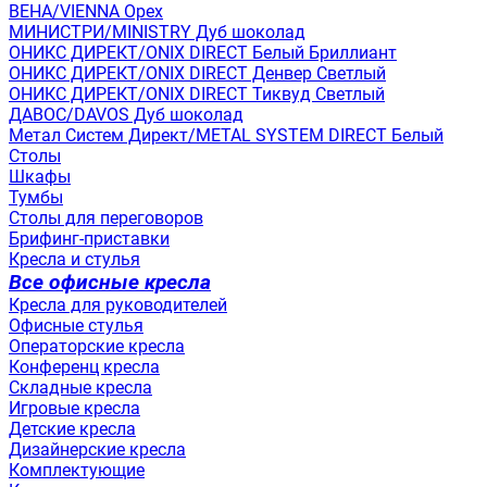
ВЕНА/VIENNA Орех
МИНИСТРИ/MINISTRY Дуб шоколад
ОНИКС ДИРЕКТ/ONIX DIRECT Белый Бриллиант
ОНИКС ДИРЕКТ/ONIX DIRECT Денвер Светлый
ОНИКС ДИРЕКТ/ONIX DIRECT Тиквуд Светлый
ДАВОС/DAVOS Дуб шоколад
Метал Систем Директ/METAL SYSTEM DIRECT Белый
Столы
Шкафы
Тумбы
Столы для переговоров
Брифинг-приставки
Кресла и стулья
Все офисные кресла
Кресла для руководителей
Офисные стулья
Операторские кресла
Конференц кресла
Складные кресла
Игровые кресла
Детские кресла
Дизайнерские кресла
Комплектующие