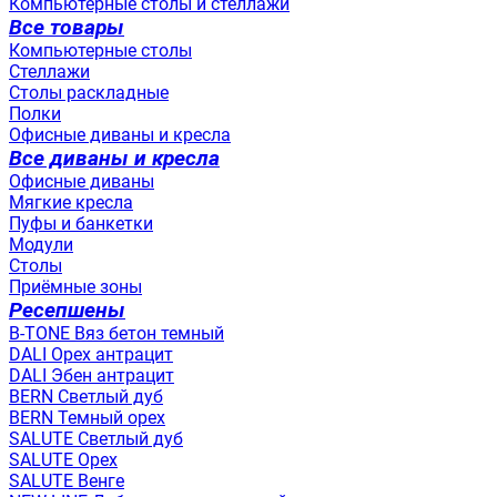
Компьютерные столы и стеллажи
Все товары
Компьютерные столы
Стеллажи
Столы раскладные
Полки
Офисные диваны и кресла
Все диваны и кресла
Офисные диваны
Мягкие кресла
Пуфы и банкетки
Модули
Столы
Приёмные зоны
Ресепшены
B-TONE Вяз бетон темный
DALI Орех антрацит
DALI Эбен антрацит
BERN Светлый дуб
BERN Темный орех
SALUTE Светлый дуб
SALUTE Орех
SALUTE Венге