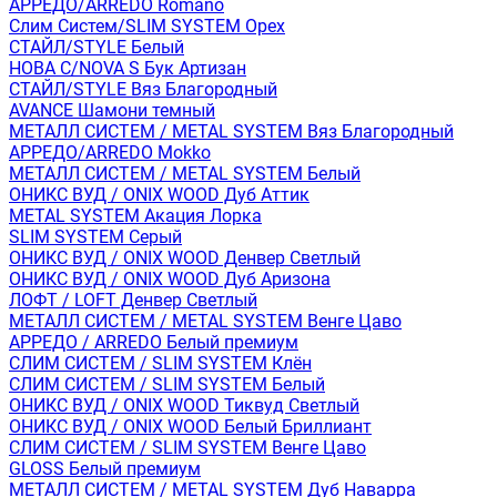
АРРЕДО/ARREDO Romano
Слим Систем/SLIM SYSTEM Орех
СТАЙЛ/STYLE Белый
НОВА С/NOVA S Бук Артизан
СТАЙЛ/STYLE Вяз Благородный
AVANCE Шамони темный
МЕТАЛЛ СИСТЕМ / METAL SYSTEM Вяз Благородный
АРРЕДО/ARREDO Mokko
МЕТАЛЛ СИСТЕМ / METAL SYSTEM Белый
ОНИКС ВУД / ONIX WOOD Дуб Аттик
METAL SYSTEM Акация Лорка
SLIM SYSTEM Серый
ОНИКС ВУД / ONIX WOOD Денвер Светлый
ОНИКС ВУД / ONIX WOOD Дуб Аризона
ЛОФТ / LOFT Денвер Светлый
МЕТАЛЛ СИСТЕМ / METAL SYSTEM Венге Цаво
АРРЕДО / ARREDO Белый премиум
СЛИМ СИСТЕМ / SLIM SYSTEM Клён
СЛИМ СИСТЕМ / SLIM SYSTEM Белый
ОНИКС ВУД / ONIX WOOD Тиквуд Светлый
ОНИКС ВУД / ONIX WOOD Белый Бриллиант
СЛИМ СИСТЕМ / SLIM SYSTEM Венге Цаво
GLOSS Белый премиум
МЕТАЛЛ СИСТЕМ / METAL SYSTEM Дуб Наварра