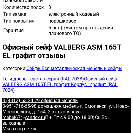
взломостойкости
Количество полок
3
Тип замка
электронный кодовый
Тип покрытия
порошковое
5 лет (с учетом прохождения
Гарантия
планового ТО)
Офисный сейф VALBERG ASM 165T
EL графит отзывы
Категории:
Сейфы
Вся металлическая мебель и сейфы
Теги:
дверь - светло-серая (RAL 7038)
Офисный сейф
VALBERG ASM 165T EL графит Корпус - графит (RAL
7024)
8 (4812) 63-24-29 офисная мебель
8-951-716-65-98 домашняя мебель
г. Смоленск, ул. Ново-
Московская, д. 15А, 2 этаж
ofisnaya-
mebel67@yandex.ru
Пн- Пт с 9.00 до 18.00; Сб,Вс -
выходные
Мы в соц.сетях