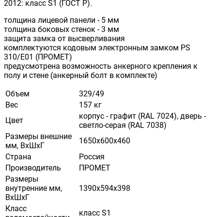
2012: класс S1 (ГОСТ Р).
толщина лицевой панели - 5 мм
толщина боковых стенок - 3 мм
защита замка от высверливания
комплектуются кодовым электронным замком PS
310/E01 (ПРОМЕТ)
предусмотрена возможность анкерного крепления к
полу и стене (анкерный болт в комплекте)
Объем
329/49
Вес
157 кг
корпус - графит (RAL 7024), дверь -
Цвет
светло-серая (RAL 7038)
Размеры внешние
1650х600х460
мм, ВхШхГ
Страна
Россия
Производитель
ПРОМЕТ
Размеры
внутренние мм,
1390х594х398
ВхШхГ
Класс
класс S1