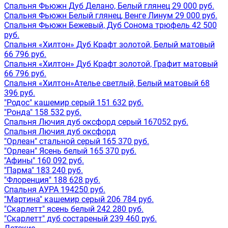
Спальня Фьюжн Дуб Делано, Белый глянец 29 000 руб.
Спальня Фьюжн Белый глянец, Венге Линум 29 000 руб.
Спальня Фьюжн Бежевый, Дуб Сонома трюфель 42 500
руб.
Спальня «Хилтон» Дуб Крафт золотой, Белый матовый
66 796 руб.
Спальня «Хилтон» Дуб Крафт золотой, Графит матовый
66 796 руб.
Спальня «Хилтон»Ателье светлый, Белый матовый 68
396 руб.
"Родос" кашемир серый 151 632 руб.
"Ронда" 158 532 руб.
Спальня Лючия дуб оксфорд серый 167052 руб.
Спальня Лючия дуб оксфорд
"Орлеан" стальной серый 165 370 руб.
"Орлеан" Ясень белый 165 370 руб.
"Афины" 160 092 руб.
"Парма" 183 240 руб.
"Флоренция" 188 628 руб.
Спальня АУРА 194250 руб.
"Мартина" кашемир серый 206 784 руб.
"Скарлетт" ясень белый 242 280 руб.
"Скарлетт" дуб состареный 239 460 руб.