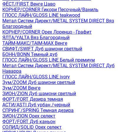
ФЁСТ/FIRST Венге Цаво
КОРНЕР/CORNER Гикори Песочный/Ваниль
ГЛОСС ЛАЙН/GLOSS LINE teakwood
Метал Систем Директ/METAL SYSTEM DIRECT Вяз
Благородный
КОРНЕР/CORNER Орех Лоренцо - Графит
ЯЛТА/YALTA Вяз Благородный
ТАЙМ-МАКС/TAIM-MAX Венге
СВИФТ/SWIFT Дуб шамони светлый
БОНН/BONN Темный дуб
ГЛОСС ЛАЙН/GLOSS LINE Белый премиум
Метал Систем Директ/METAL SYSTEM DIRECT Дуб
Наварра
ГЛОСС ЛАЙН/GLOSS LINE ivory
Зум/ZOOM Дуб шамони светлый
Зум/ZOOM Венге
ЗИОН/ZION Дуб шамони светлый
ФОРТ/FORT Дезира темная
АСТИ/ASTI Дуб урбан /черный
СПРИНГ/SPRING Темная дезира
ЗИОН/ZION Орех селект
ФОРТ/FORT Дуб каньон
СОЛИД/SOLID Орех селект