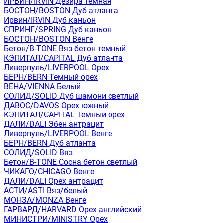
ИРВИН/IRVIN Дезира темная
БОСТОН/BOSTON Дуб атланта
Ирвин/IRVIN Дуб каньон
СПРИНГ/SPRING Дуб каньон
БОСТОН/BOSTON Венге
Бетон/B-TONE Вяз бетон темный
КЭПИТАЛ/CAPITAL Дуб атланта
Ливерпуль/LIVERPOOL Орех
БЕРН/BERN Темный орех
ВЕНА/VIENNA Белый
СОЛИД/SOLID Дуб шамони светлый
ДАВОС/DAVOS Орех южный
КЭПИТАЛ/CAPITAL Темный орех
ДАЛИ/DALI Эбен антрацит
Ливерпуль/LIVERPOOL Венге
БЕРН/BERN Дуб атланта
СОЛИД/SOLID Вяз
Бетон/B-TONE Сосна бетон светлый
ЧИКАГО/CHICAGO Венге
ДАЛИ/DALI Орех антрацит
АСТИ/ASTI Вяз/белый
МОНЗА/MONZA Венге
ГАРВАРД/HARVARD Орех английский
МИНИСТРИ/MINISTRY Орех