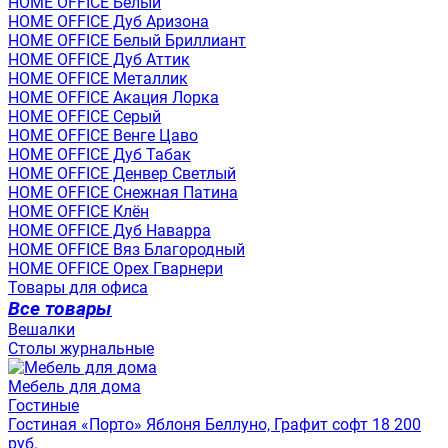
HOME OFFICE Белый
HOME OFFICE Дуб Аризона
HOME OFFICE Белый Бриллиант
HOME OFFICE Дуб Аттик
HOME OFFICE Металлик
HOME OFFICE Акация Лорка
HOME OFFICE Серый
HOME OFFICE Венге Цаво
HOME OFFICE Дуб Табак
HOME OFFICE Денвер Светлый
HOME OFFICE Снежная Патина
HOME OFFICE Клён
HOME OFFICE Дуб Наварра
HOME OFFICE Вяз Благородный
HOME OFFICE Орех Гварнери
Товары для офиса
Все товары
Вешалки
Столы журнальные
Мебель для дома
Гостиные
Гостиная «Порто» Яблоня Беллуно, Графит софт 18 200
руб.