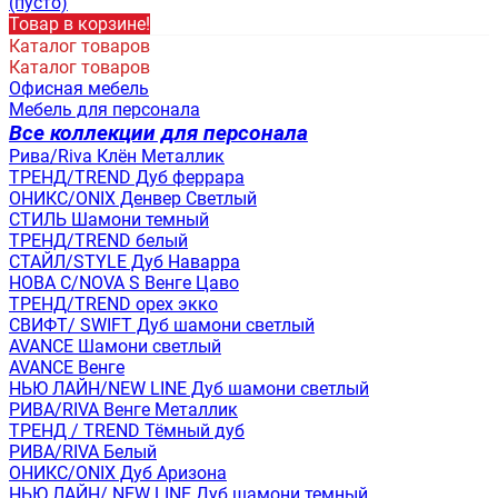
(пусто)
Товар в корзине!
Каталог товаров
Каталог товаров
Офисная мебель
Мебель для персонала
Все коллекции для персонала
Рива/Riva Клён Металлик
ТРЕНД/TREND Дуб феррара
ОНИКС/ONIX Денвер Светлый
СТИЛЬ Шамони темный
ТРЕНД/TREND белый
СТАЙЛ/STYLE Дуб Наварра
НОВА С/NOVA S Венге Цаво
ТРЕНД/TREND орех экко
СВИФТ/ SWIFT Дуб шамони светлый
AVANCE Шамони светлый
AVANCE Венге
НЬЮ ЛАЙН/NEW LINE Дуб шамони светлый
РИВА/RIVA Венге Металлик
TРЕНД / TREND Тёмный дуб
РИВА/RIVA Белый
ОНИКС/ONIX Дуб Аризона
НЬЮ ЛАЙН/ NEW LINE Дуб шамони темный