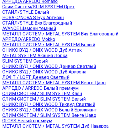
АРРЕДО/ARREDO Romano
Слим Систем/SLIM SYSTEM Орех
СТАЙЛ/STYLE Белый
НОВА С/NOVA S Бук Артизан
СТАЙЛ/STYLE Вяз Благородный
AVANCE Шамони темный
МЕТАЛЛ СИСТЕМ / METAL SYSTEM Вяз Благородный
АРРЕДО/ARREDO Mokko
МЕТАЛЛ СИСТЕМ / METAL SYSTEM Белый
ОНИКС ВУД / ONIX WOOD Дуб Аттик
METAL SYSTEM Акация Лорка
SLIM SYSTEM Серый
ОНИКС ВУД / ONIX WOOD Денвер Светлый
ОНИКС ВУД / ONIX WOOD Дуб Аризона
ЛОФТ / LOFT Денвер Светлый
МЕТАЛЛ СИСТЕМ / METAL SYSTEM Венге Цаво
АРРЕДО / ARREDO Белый премиум
СЛИМ СИСТЕМ / SLIM SYSTEM Клён
СЛИМ СИСТЕМ / SLIM SYSTEM Белый
ОНИКС ВУД / ONIX WOOD Тиквуд Светлый
ОНИКС ВУД / ONIX WOOD Белый Бриллиант
СЛИМ СИСТЕМ / SLIM SYSTEM Венге Цаво
GLOSS Белый премиум
МЕТАЛЛ СИСТЕМ / METAL SYSTEM Дуб Наварра