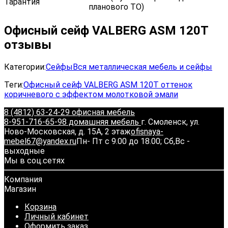
Гарантия
планового ТО)
Офисный сейф VALBERG ASM 120T
отзывы
Категории:
Сейфы
Вся металлическая мебель и сейфы
Теги:
Офисный сейф VALBERG ASM 120T оттенок
коричневого с эффектом молотковой эмали
8 (4812) 63-24-29 офисная мебель
8-951-716-65-98 домашняя мебель
г. Смоленск, ул.
Ново-Московская, д. 15А, 2 этаж
ofisnaya-
mebel67@yandex.ru
Пн- Пт с 9.00 до 18.00; Сб,Вс -
выходные
Мы в соц.сетях
Компания
Магазин
Корзина
Личный кабинет
Оформить заказ