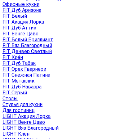
Офисные кухни
FIT Дуб Аризона
FIT Белый
FIT Акация Лорка
FIT Дуб Аттик
FIT Венге Цаво
FIT Белый Бриллиант
FIT Вяз Благородный
FIT Денвер Светлый
FIT Клён
FIT Дуб Табак
FIT Орех Гварнери
FIT Снежная Патина
FIT Металлик
FIT Дуб Наварра
FIT Серый
Столы
Стулья для кухни
Для гостиниц
LIGHT Акация Лорка
LIGHT Венге Цаво
LIGHT Вяз Благородный
LIGHT Клён