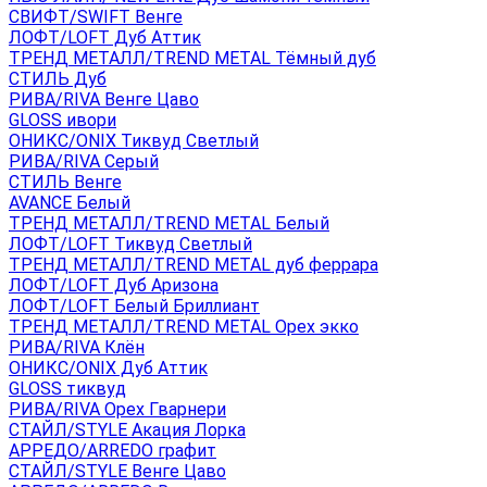
СВИФТ/SWIFT Венге
ЛОФТ/LOFT Дуб Аттик
ТРЕНД МЕТАЛЛ/TREND METAL Тёмный дуб
СТИЛЬ Дуб
РИВА/RIVA Венге Цаво
GLOSS ивори
ОНИКС/ONIX Тиквуд Светлый
РИВА/RIVA Серый
СТИЛЬ Венге
AVANСE Белый
ТРЕНД МЕТАЛЛ/TREND METAL Белый
ЛОФТ/LOFT Тиквуд Светлый
ТРЕНД МЕТАЛЛ/TREND METAL дуб феррара
ЛОФТ/LOFT Дуб Аризона
ЛОФТ/LOFT Белый Бриллиант
ТРЕНД МЕТАЛЛ/TREND METAL Орех экко
РИВА/RIVA Клён
ОНИКС/ONIX Дуб Аттик
GLOSS тиквуд
РИВА/RIVA Орех Гварнери
СТАЙЛ/STYLE Акация Лорка
АРРЕДО/ARREDO графит
СТАЙЛ/STYLE Венге Цаво