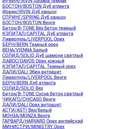
ИРВИН/IRVIN Дезира темная
БОСТОН/BOSTON Дуб атланта
Ирвин/IRVIN Дуб каньон
СПРИНГ/SPRING Дуб каньон
БОСТОН/BOSTON Венге
Бетон/B-TONE Вяз бетон темный
КЭПИТАЛ/CAPITAL Дуб атланта
Ливерпуль/LIVERPOOL Орех
БЕРН/BERN Темный орех
ВЕНА/VIENNA Белый
СОЛИД/SOLID Дуб шамони светлый
ДАВОС/DAVOS Орех южный
КЭПИТАЛ/CAPITAL Темный орех
ДАЛИ/DALI Эбен антрацит
Ливерпуль/LIVERPOOL Венге
БЕРН/BERN Дуб атланта
СОЛИД/SOLID Вяз
Бетон/B-TONE Сосна бетон светлый
ЧИКАГО/CHICAGO Венге
ДАЛИ/DALI Орех антрацит
АСТИ/ASTI Вяз/белый
МОНЗА/MONZA Венге
ГАРВАРД/HARVARD Орех английский
МИНИСТРИ/MINISTRY Орех