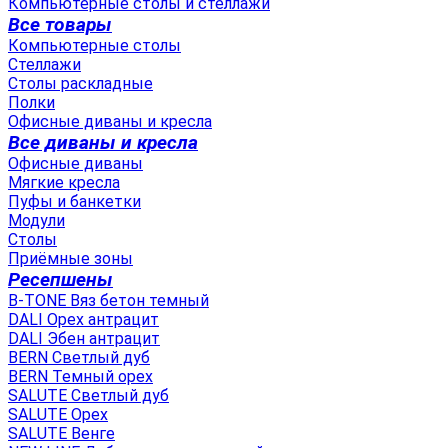
Компьютерные столы и стеллажи
Все товары
Компьютерные столы
Стеллажи
Столы раскладные
Полки
Офисные диваны и кресла
Все диваны и кресла
Офисные диваны
Мягкие кресла
Пуфы и банкетки
Модули
Столы
Приёмные зоны
Ресепшены
B-TONE Вяз бетон темный
DALI Орех антрацит
DALI Эбен антрацит
BERN Светлый дуб
BERN Темный орех
SALUTE Светлый дуб
SALUTE Орех
SALUTE Венге