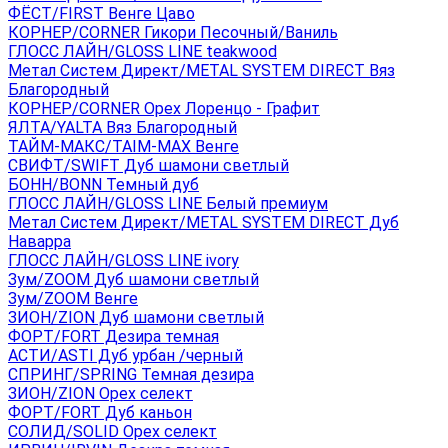
ФЁСТ/FIRST Венге Цаво
КОРНЕР/CORNER Гикори Песочный/Ваниль
ГЛОСС ЛАЙН/GLOSS LINE teakwood
Метал Систем Директ/METAL SYSTEM DIRECT Вяз
Благородный
КОРНЕР/CORNER Орех Лоренцо - Графит
ЯЛТА/YALTA Вяз Благородный
ТАЙМ-МАКС/TAIM-MAX Венге
СВИФТ/SWIFT Дуб шамони светлый
БОНН/BONN Темный дуб
ГЛОСС ЛАЙН/GLOSS LINE Белый премиум
Метал Систем Директ/METAL SYSTEM DIRECT Дуб
Наварра
ГЛОСС ЛАЙН/GLOSS LINE ivory
Зум/ZOOM Дуб шамони светлый
Зум/ZOOM Венге
ЗИОН/ZION Дуб шамони светлый
ФОРТ/FORT Дезира темная
АСТИ/ASTI Дуб урбан /черный
СПРИНГ/SPRING Темная дезира
ЗИОН/ZION Орех селект
ФОРТ/FORT Дуб каньон
СОЛИД/SOLID Орех селект