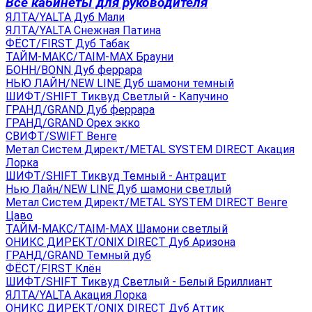
Все кабинеты для руководителя
ЯЛТА/YALTA Дуб Мали
ЯЛТА/YALTA Снежная Патина
ФЁСТ/FIRST Дуб Табак
ТАЙМ-МАКС/TAIM-MAX Брауни
БОНН/BONN Дуб феррара
НЬЮ ЛАЙН/NEW LINE Дуб шамони темный
ШИФТ/SHIFT Тиквуд Светлый - Капучино
ГРАНД/GRAND Дуб феррара
ГРАНД/GRAND Орех экко
СВИФТ/SWIFT Венге
Метал Систем Директ/METAL SYSTEM DIRECT Акация
Лорка
ШИФТ/SHIFT Тиквуд Темный - Антрацит
Нью Лайн/NEW LINE Дуб шамони светлый
Метал Систем Директ/METAL SYSTEM DIRECT Венге
Цаво
ТАЙМ-МАКС/TAIM-MAX Шамони светлый
ОНИКС ДИРЕКТ/ONIX DIRECT Дуб Аризона
ГРАНД/GRAND Темный дуб
ФЁСТ/FIRST Клён
ШИФТ/SHIFT Тиквуд Светлый - Белый Бриллиант
ЯЛТА/YALTA Акация Лорка
ОНИКС ДИРЕКТ/ONIX DIRECT Дуб Аттик