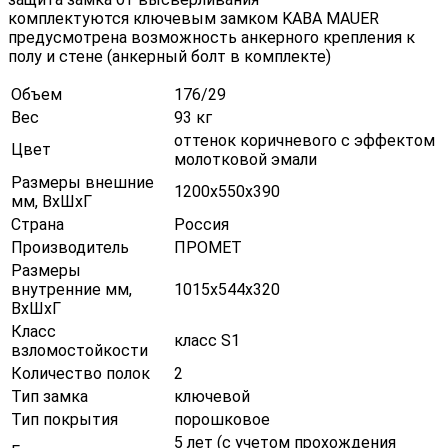
комплектуются ключевым замком KABA MAUER
предусмотрена возможность анкерного крепления к
полу и стене (анкерный болт в комплекте)
Объем
176/29
Вес
93 кг
оттенок коричневого с эффектом
Цвет
молотковой эмали
Размеры внешние
1200х550х390
мм, ВхШхГ
Страна
Россия
Производитель
ПРОМЕТ
Размеры
внутренние мм,
1015х544х320
ВхШхГ
Класс
класс S1
взломостойкости
Количество полок
2
Тип замка
ключевой
Тип покрытия
порошковое
5 лет (с учетом прохождения