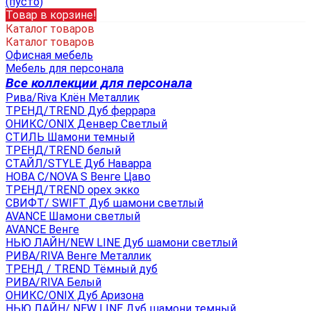
(пусто)
Товар в корзине!
Каталог товаров
Каталог товаров
Офисная мебель
Мебель для персонала
Все коллекции для персонала
Рива/Riva Клён Металлик
ТРЕНД/TREND Дуб феррара
ОНИКС/ONIX Денвер Светлый
СТИЛЬ Шамони темный
ТРЕНД/TREND белый
СТАЙЛ/STYLE Дуб Наварра
НОВА С/NOVA S Венге Цаво
ТРЕНД/TREND орех экко
СВИФТ/ SWIFT Дуб шамони светлый
AVANCE Шамони светлый
AVANCE Венге
НЬЮ ЛАЙН/NEW LINE Дуб шамони светлый
РИВА/RIVA Венге Металлик
TРЕНД / TREND Тёмный дуб
РИВА/RIVA Белый
ОНИКС/ONIX Дуб Аризона
НЬЮ ЛАЙН/ NEW LINE Дуб шамони темный