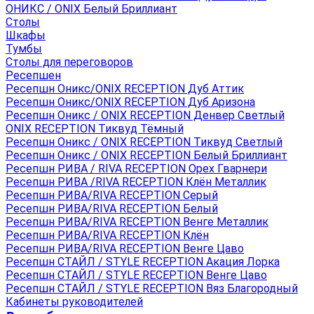
ОНИКС / ONIX Белый Бриллиант
Столы
Шкафы
Тумбы
Столы для переговоров
Ресепшен
Ресепшн Оникс/ONIX RECEPTION Дуб Аттик
Ресепшн Оникс/ONIX RECEPTION Дуб Аризона
Ресепшн Оникс / ONIX RECEPTION Денвер Светлый
ONIX RECEPTION Тиквуд Тёмный
Ресепшн Оникс / ONIX RECEPTION Тиквуд Светлый
Ресепшн Оникс / ONIX RECEPTION Белый Бриллиант
Ресепшн РИВА / RIVA RECEPTION Орех Гварнери
Ресепшн РИВА /RIVA RECEPTION Клён Металлик
Ресепшн РИВА/RIVA RECEPTION Серый
Ресепшн РИВА/RIVA RECEPTION Белый
Ресепшн РИВА/RIVA RECEPTION Венге Металлик
Ресепшн РИВА/RIVA RECEPTION Клён
Ресепшн РИВА/RIVA RECEPTION Венге Цаво
Ресепшн СТАЙЛ / STYLE RECEPTION Акация Лорка
Ресепшн СТАЙЛ / STYLE RECEPTION Венге Цаво
Ресепшн СТАЙЛ / STYLE RECEPTION Вяз Благородный
Кабинеты руководителей