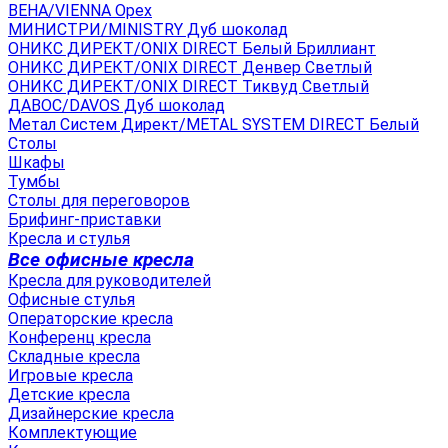
ВЕНА/VIENNA Орех
МИНИСТРИ/MINISTRY Дуб шоколад
ОНИКС ДИРЕКТ/ONIX DIRECT Белый Бриллиант
ОНИКС ДИРЕКТ/ONIX DIRECT Денвер Светлый
ОНИКС ДИРЕКТ/ONIX DIRECT Тиквуд Светлый
ДАВОС/DAVOS Дуб шоколад
Метал Систем Директ/METAL SYSTEM DIRECT Белый
Столы
Шкафы
Тумбы
Столы для переговоров
Брифинг-приставки
Кресла и стулья
Все офисные кресла
Кресла для руководителей
Офисные стулья
Операторские кресла
Конференц кресла
Складные кресла
Игровые кресла
Детские кресла
Дизайнерские кресла
Комплектующие