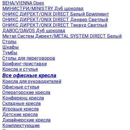
ВЕНА/VIENNA Орех
МИНИСТРИ/MINISTRY Дуб шоколад
ОНИКС ДИРЕКТ/ONIX DIRECT Белый Бриллиант
ОНИКС ДИРЕКТ/ONIX DIRECT Денвер Светлый
ОНИКС ДИРЕКТ/ONIX DIRECT Тиквуд Светлый
ДАВОС/DAVOS Дуб шоколад
Метал Систем Директ/METAL SYSTEM DIRECT Белый
Столы
Шкафы
Тумбы
Столы для переговоров
Брифинг-приставки
Кресла и стулья
Все офисные кресла
Кресла для руководителей
Офисные стулья
Операторские кресла
Конференц кресла
Складные кресла
Игровые кресла
Детские кресла
Дизайнерские кресла
Комплектующие