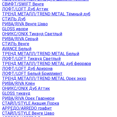
СВИФТ/SWIFT Венге
ЛОФТ/LOFT Дуб Аттик
ТРЕНД МЕТАЛЛ/TREND METAL Тёмный дуб
СТИЛЬ Дуб
РИВА/RIVA Венге Цаво
GLOSS ивори
ОНИКС/ONIX Тиквуд Светлый
РИВА/RIVA Серый
СТИЛЬ Венге
AVANСE Белый
ТРЕНД МЕТАЛЛ/TREND METAL Белый
ЛОФТ/LOFT Тиквуд Светлый
ТРЕНД МЕТАЛЛ/TREND METAL дуб феррара
ЛОФТ/LOFT Дуб Аризона
ЛОФТ/LOFT Белый Бриллиант
ТРЕНД МЕТАЛЛ/TREND METAL Орех экко
РИВА/RIVA Клён
ОНИКС/ONIX Дуб Аттик
GLOSS тиквуд
РИВА/RIVA Орех Гварнери
СТАЙЛ/STYLE Акация Лорка
АРРЕДО/ARREDO графит
СТАЙЛ/STYLE Венге Цаво