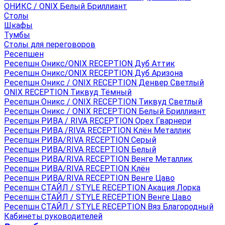
ОНИКС / ONIX Белый Бриллиант
Столы
Шкафы
Тумбы
Столы для переговоров
Ресепшен
Ресепшн Оникс/ONIX RECEPTION Дуб Аттик
Ресепшн Оникс/ONIX RECEPTION Дуб Аризона
Ресепшн Оникс / ONIX RECEPTION Денвер Светлый
ONIX RECEPTION Тиквуд Тёмный
Ресепшн Оникс / ONIX RECEPTION Тиквуд Светлый
Ресепшн Оникс / ONIX RECEPTION Белый Бриллиант
Ресепшн РИВА / RIVA RECEPTION Орех Гварнери
Ресепшн РИВА /RIVA RECEPTION Клён Металлик
Ресепшн РИВА/RIVA RECEPTION Серый
Ресепшн РИВА/RIVA RECEPTION Белый
Ресепшн РИВА/RIVA RECEPTION Венге Металлик
Ресепшн РИВА/RIVA RECEPTION Клён
Ресепшн РИВА/RIVA RECEPTION Венге Цаво
Ресепшн СТАЙЛ / STYLE RECEPTION Акация Лорка
Ресепшн СТАЙЛ / STYLE RECEPTION Венге Цаво
Ресепшн СТАЙЛ / STYLE RECEPTION Вяз Благородный
Кабинеты руководителей