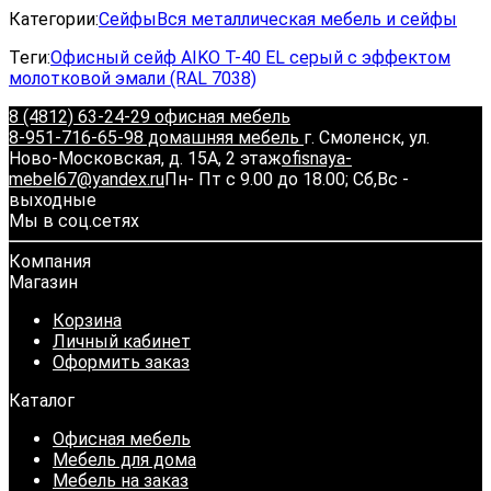
Категории:
Сейфы
Вся металлическая мебель и сейфы
Теги:
Офисный сейф AIKO Т-40 EL серый с эффектом
молотковой эмали (RAL 7038)
8 (4812) 63-24-29 офисная мебель
8-951-716-65-98 домашняя мебель
г. Смоленск, ул.
Ново-Московская, д. 15А, 2 этаж
ofisnaya-
mebel67@yandex.ru
Пн- Пт с 9.00 до 18.00; Сб,Вс -
выходные
Мы в соц.сетях
Компания
Магазин
Корзина
Личный кабинет
Оформить заказ
Каталог
Офисная мебель
Мебель для дома
Мебель на заказ