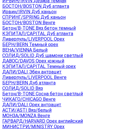
ИРВИН/IRVIN Дезира темная
БОСТОН/BOSTON Дуб атланта
Ирвин/IRVIN Дуб каньон
СПРИНГ/SPRING Дуб каньон
БОСТОН/BOSTON Венге
Бетон/B-TONE Вяз бетон темный
КЭПИТАЛ/CAPITAL Дуб атланта
Ливерпуль/LIVERPOOL Орех
БЕРН/BERN Темный орех
ВЕНА/VIENNA Белый
СОЛИД/SOLID Дуб шамони светлый
ДАВОС/DAVOS Орех южный
КЭПИТАЛ/CAPITAL Темный орех
ДАЛИ/DALI Эбен антрацит
Ливерпуль/LIVERPOOL Венге
БЕРН/BERN Дуб атланта
СОЛИД/SOLID Вяз
Бетон/B-TONE Сосна бетон светлый
ЧИКАГО/CHICAGO Венге
ДАЛИ/DALI Орех антрацит
АСТИ/ASTI Вяз/белый
МОНЗА/MONZA Венге
ГАРВАРД/HARVARD Орех английский
МИНИСТРИ/MINISTRY Орех