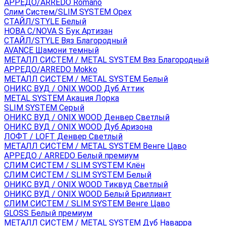
АРРЕДО/ARREDO Romano
Слим Систем/SLIM SYSTEM Орех
СТАЙЛ/STYLE Белый
НОВА С/NOVA S Бук Артизан
СТАЙЛ/STYLE Вяз Благородный
AVANCE Шамони темный
МЕТАЛЛ СИСТЕМ / METAL SYSTEM Вяз Благородный
АРРЕДО/ARREDO Mokko
МЕТАЛЛ СИСТЕМ / METAL SYSTEM Белый
ОНИКС ВУД / ONIX WOOD Дуб Аттик
METAL SYSTEM Акация Лорка
SLIM SYSTEM Серый
ОНИКС ВУД / ONIX WOOD Денвер Светлый
ОНИКС ВУД / ONIX WOOD Дуб Аризона
ЛОФТ / LOFT Денвер Светлый
МЕТАЛЛ СИСТЕМ / METAL SYSTEM Венге Цаво
АРРЕДО / ARREDO Белый премиум
СЛИМ СИСТЕМ / SLIM SYSTEM Клён
СЛИМ СИСТЕМ / SLIM SYSTEM Белый
ОНИКС ВУД / ONIX WOOD Тиквуд Светлый
ОНИКС ВУД / ONIX WOOD Белый Бриллиант
СЛИМ СИСТЕМ / SLIM SYSTEM Венге Цаво
GLOSS Белый премиум
МЕТАЛЛ СИСТЕМ / METAL SYSTEM Дуб Наварра