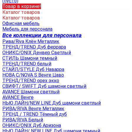
(пусто)
Товар в корзине!
Каталог товаров
Каталог товаров
Офисная мебель
Мебель для персонала
Все коллекции для персонала
Рива/Riva Клён Металлик
ТРЕНД/TREND Дуб феррара
ОНИКС/ONIX Денвер Светлый
СТИЛЬ Шамони темный
ТРЕНД/TREND белый
СТАЙЛ/STYLE Дуб Наварра
НОВА С/NOVA S Венге Цаво
ТРЕНД/TREND орех экко
СВИФТ/ SWIFT Дуб шамони светлый
AVANCE Шамони светлый
AVANCE Венге
НЬЮ ЛАЙН/NEW LINE Дуб шамони светлый
РИВА/RIVA Венге Металлик
TРЕНД / TREND Тёмный дуб
РИВА/RIVA Белый
ОНИКС/ONIX Дуб Аризона
НЬЮ ЛАЙН/ NEW LINE Дуб шамони темный