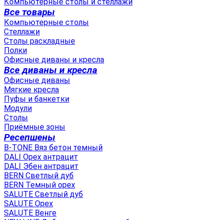
Компьютерные столы и стеллажи
Все товары
Компьютерные столы
Стеллажи
Столы раскладные
Полки
Офисные диваны и кресла
Все диваны и кресла
Офисные диваны
Мягкие кресла
Пуфы и банкетки
Модули
Столы
Приёмные зоны
Ресепшены
B-TONE Вяз бетон темный
DALI Орех антрацит
DALI Эбен антрацит
BERN Светлый дуб
BERN Темный орех
SALUTE Светлый дуб
SALUTE Орех
SALUTE Венге