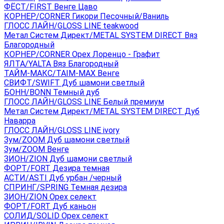
ФЁСТ/FIRST Венге Цаво
КОРНЕР/CORNER Гикори Песочный/Ваниль
ГЛОСС ЛАЙН/GLOSS LINE teakwood
Метал Систем Директ/METAL SYSTEM DIRECT Вяз
Благородный
КОРНЕР/CORNER Орех Лоренцо - Графит
ЯЛТА/YALTA Вяз Благородный
ТАЙМ-МАКС/TAIM-MAX Венге
СВИФТ/SWIFT Дуб шамони светлый
БОНН/BONN Темный дуб
ГЛОСС ЛАЙН/GLOSS LINE Белый премиум
Метал Систем Директ/METAL SYSTEM DIRECT Дуб
Наварра
ГЛОСС ЛАЙН/GLOSS LINE ivory
Зум/ZOOM Дуб шамони светлый
Зум/ZOOM Венге
ЗИОН/ZION Дуб шамони светлый
ФОРТ/FORT Дезира темная
АСТИ/ASTI Дуб урбан /черный
СПРИНГ/SPRING Темная дезира
ЗИОН/ZION Орех селект
ФОРТ/FORT Дуб каньон
СОЛИД/SOLID Орех селект