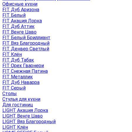
Офисные кухни
FIT Дуб Аризона
FIT Белый
FIT Акация Лорка
FIT Дуб Аттик
FIT Венге Цаво
FIT Белый Бриллиант
FIT Вяз Благородный
FIT Денвер Светлый
FIT Клён
FIT Дуб Табак
FIT Орех Гварнери
FIT Снежная Патина
FIT Металлик
FIT Дуб Наварра
FIT Серый
Столы
Стулья для кухни
Для гостиниц
LIGHT Акация Лорка
LIGHT Венге Цаво
LIGHT Вяз Благородный
LIGHT Клён