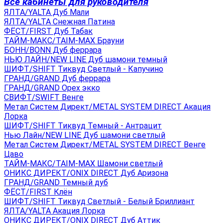
Все кабинеты для руководителя
ЯЛТА/YALTA Дуб Мали
ЯЛТА/YALTA Снежная Патина
ФЁСТ/FIRST Дуб Табак
ТАЙМ-МАКС/TAIM-MAX Брауни
БОНН/BONN Дуб феррара
НЬЮ ЛАЙН/NEW LINE Дуб шамони темный
ШИФТ/SHIFT Тиквуд Светлый - Капучино
ГРАНД/GRAND Дуб феррара
ГРАНД/GRAND Орех экко
СВИФТ/SWIFT Венге
Метал Систем Директ/METAL SYSTEM DIRECT Акация
Лорка
ШИФТ/SHIFT Тиквуд Темный - Антрацит
Нью Лайн/NEW LINE Дуб шамони светлый
Метал Систем Директ/METAL SYSTEM DIRECT Венге
Цаво
ТАЙМ-МАКС/TAIM-MAX Шамони светлый
ОНИКС ДИРЕКТ/ONIX DIRECT Дуб Аризона
ГРАНД/GRAND Темный дуб
ФЁСТ/FIRST Клён
ШИФТ/SHIFT Тиквуд Светлый - Белый Бриллиант
ЯЛТА/YALTA Акация Лорка
ОНИКС ДИРЕКТ/ONIX DIRECT Дуб Аттик