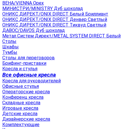
ВЕНА/VIENNA Орех
МИНИСТРИ/MINISTRY Дуб шоколад
ОНИКС ДИРЕКТ/ONIX DIRECT Белый Бриллиант
ОНИКС ДИРЕКТ/ONIX DIRECT Денвер Светлый
ОНИКС ДИРЕКТ/ONIX DIRECT Тиквуд Светлый
ДАВОС/DAVOS Дуб шоколад
Метал Систем Директ/METAL SYSTEM DIRECT Белый
Столы
Шкафы
Тумбы
Столы для переговоров
Брифинг-приставки
Кресла и стулья
Все офисные кресла
Кресла для руководителей
Офисные стулья
Операторские кресла
Конференц кресла
Складные кресла
Игровые кресла
Детские кресла
Дизайнерские кресла
Комплектующие