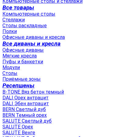
Компьютерные столы и стеллажи
Все товары
Компьютерные столы
Стеллажи
Столы раскладные
Полки
Офисные диваны и кресла
Все диваны и кресла
Офисные диваны
Мягкие кресла
Пуфы и банкетки
Модули
Столы
Приёмные зоны
Ресепшены
B-TONE Вяз бетон темный
DALI Орех антрацит
DALI Эбен антрацит
BERN Светлый дуб
BERN Темный орех
SALUTE Светлый дуб
SALUTE Орех
SALUTE Венге