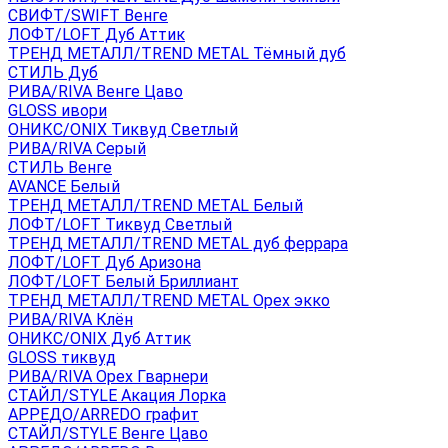
СВИФТ/SWIFT Венге
ЛОФТ/LOFT Дуб Аттик
ТРЕНД МЕТАЛЛ/TREND METAL Тёмный дуб
СТИЛЬ Дуб
РИВА/RIVA Венге Цаво
GLOSS ивори
ОНИКС/ONIX Тиквуд Светлый
РИВА/RIVA Серый
СТИЛЬ Венге
AVANСE Белый
ТРЕНД МЕТАЛЛ/TREND METAL Белый
ЛОФТ/LOFT Тиквуд Светлый
ТРЕНД МЕТАЛЛ/TREND METAL дуб феррара
ЛОФТ/LOFT Дуб Аризона
ЛОФТ/LOFT Белый Бриллиант
ТРЕНД МЕТАЛЛ/TREND METAL Орех экко
РИВА/RIVA Клён
ОНИКС/ONIX Дуб Аттик
GLOSS тиквуд
РИВА/RIVA Орех Гварнери
СТАЙЛ/STYLE Акация Лорка
АРРЕДО/ARREDO графит
СТАЙЛ/STYLE Венге Цаво