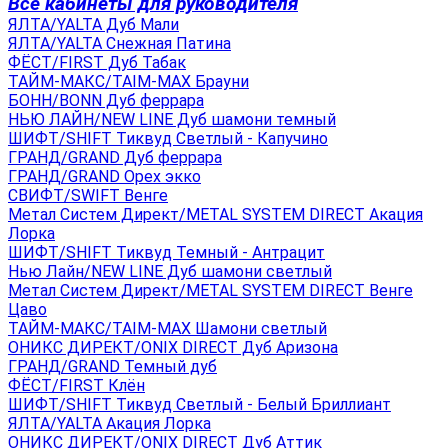
Все кабинеты для руководителя
ЯЛТА/YALTA Дуб Мали
ЯЛТА/YALTA Снежная Патина
ФЁСТ/FIRST Дуб Табак
ТАЙМ-МАКС/TAIM-MAX Брауни
БОНН/BONN Дуб феррара
НЬЮ ЛАЙН/NEW LINE Дуб шамони темный
ШИФТ/SHIFT Тиквуд Светлый - Капучино
ГРАНД/GRAND Дуб феррара
ГРАНД/GRAND Орех экко
СВИФТ/SWIFT Венге
Метал Систем Директ/METAL SYSTEM DIRECT Акация
Лорка
ШИФТ/SHIFT Тиквуд Темный - Антрацит
Нью Лайн/NEW LINE Дуб шамони светлый
Метал Систем Директ/METAL SYSTEM DIRECT Венге
Цаво
ТАЙМ-МАКС/TAIM-MAX Шамони светлый
ОНИКС ДИРЕКТ/ONIX DIRECT Дуб Аризона
ГРАНД/GRAND Темный дуб
ФЁСТ/FIRST Клён
ШИФТ/SHIFT Тиквуд Светлый - Белый Бриллиант
ЯЛТА/YALTA Акация Лорка
ОНИКС ДИРЕКТ/ONIX DIRECT Дуб Аттик