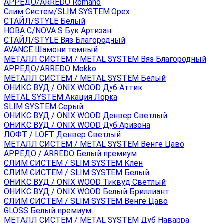
АРРЕДО/ARREDO Romano
Слим Систем/SLIM SYSTEM Орех
СТАЙЛ/STYLE Белый
НОВА С/NOVA S Бук Артизан
СТАЙЛ/STYLE Вяз Благородный
AVANCE Шамони темный
МЕТАЛЛ СИСТЕМ / METAL SYSTEM Вяз Благородный
АРРЕДО/ARREDO Mokko
МЕТАЛЛ СИСТЕМ / METAL SYSTEM Белый
ОНИКС ВУД / ONIX WOOD Дуб Аттик
METAL SYSTEM Акация Лорка
SLIM SYSTEM Серый
ОНИКС ВУД / ONIX WOOD Денвер Светлый
ОНИКС ВУД / ONIX WOOD Дуб Аризона
ЛОФТ / LOFT Денвер Светлый
МЕТАЛЛ СИСТЕМ / METAL SYSTEM Венге Цаво
АРРЕДО / ARREDO Белый премиум
СЛИМ СИСТЕМ / SLIM SYSTEM Клён
СЛИМ СИСТЕМ / SLIM SYSTEM Белый
ОНИКС ВУД / ONIX WOOD Тиквуд Светлый
ОНИКС ВУД / ONIX WOOD Белый Бриллиант
СЛИМ СИСТЕМ / SLIM SYSTEM Венге Цаво
GLOSS Белый премиум
МЕТАЛЛ СИСТЕМ / METAL SYSTEM Дуб Наварра