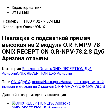
Характеристики
Отзывы
0
Размеры
1100 × 327 × 674 мм
Коллекция
Оникс/ONIX
Накладка с подсветкой прямая
высокая на 2 модуля О.R-F.MP.V-78
ONIX RECEPTION О.R-NP.V-78.2.S Дуб
Аризона отзывы
Категории:
Ресепшн Оникс/ONIX RECEPTION Дуб
Аризона
ONIX RECEPTION Дуб Аризона
Теги:
ONIX
Дуб Аризона
Накладки
Накладка с подсветкой
прямая высокая на 2 модуля О.R-F.MP.V-78
О.R-NP.V-78.2.S
Данный товар входит в коллекцию
ONIX RECEPTION Дуб Аризона