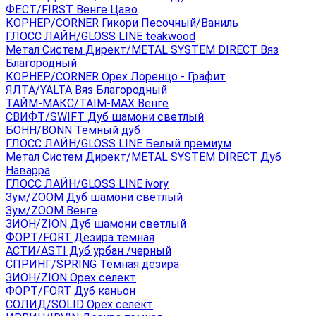
ФЁСТ/FIRST Венге Цаво
КОРНЕР/CORNER Гикори Песочный/Ваниль
ГЛОСС ЛАЙН/GLOSS LINE teakwood
Метал Систем Директ/METAL SYSTEM DIRECT Вяз
Благородный
КОРНЕР/CORNER Орех Лоренцо - Графит
ЯЛТА/YALTA Вяз Благородный
ТАЙМ-МАКС/TAIM-MAX Венге
СВИФТ/SWIFT Дуб шамони светлый
БОНН/BONN Темный дуб
ГЛОСС ЛАЙН/GLOSS LINE Белый премиум
Метал Систем Директ/METAL SYSTEM DIRECT Дуб
Наварра
ГЛОСС ЛАЙН/GLOSS LINE ivory
Зум/ZOOM Дуб шамони светлый
Зум/ZOOM Венге
ЗИОН/ZION Дуб шамони светлый
ФОРТ/FORT Дезира темная
АСТИ/ASTI Дуб урбан /черный
СПРИНГ/SPRING Темная дезира
ЗИОН/ZION Орех селект
ФОРТ/FORT Дуб каньон
СОЛИД/SOLID Орех селект