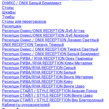
ОНИКС / ONIX Белый Бриллиант
Столы
Шкафы
Тумбы
Столы для переговоров
Ресепшен
Ресепшн Оникс/ONIX RECEPTION Дуб Аттик
Ресепшн Оникс/ONIX RECEPTION Дуб Аризона
Ресепшн Оникс / ONIX RECEPTION Денвер Светлый
ONIX RECEPTION Тиквуд Тёмный
Ресепшн Оникс / ONIX RECEPTION Тиквуд Светлый
Ресепшн Оникс / ONIX RECEPTION Белый Бриллиант
Ресепшн РИВА / RIVA RECEPTION Орех Гварнери
Ресепшн РИВА /RIVA RECEPTION Клён Металлик
Ресепшн РИВА/RIVA RECEPTION Серый
Ресепшн РИВА/RIVA RECEPTION Белый
Ресепшн РИВА/RIVA RECEPTION Венге Металлик
Ресепшн РИВА/RIVA RECEPTION Клён
Ресепшн РИВА/RIVA RECEPTION Венге Цаво
Ресепшн СТАЙЛ / STYLE RECEPTION Акация Лорка
Ресепшн СТАЙЛ / STYLE RECEPTION Венге Цаво
Ресепшн СТАЙЛ / STYLE RECEPTION Вяз Благородный
Кабинеты руководителей