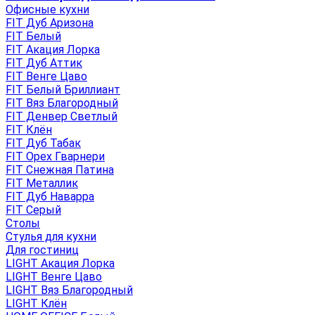
Офисные кухни
FIT Дуб Аризона
FIT Белый
FIT Акация Лорка
FIT Дуб Аттик
FIT Венге Цаво
FIT Белый Бриллиант
FIT Вяз Благородный
FIT Денвер Светлый
FIT Клён
FIT Дуб Табак
FIT Орех Гварнери
FIT Снежная Патина
FIT Металлик
FIT Дуб Наварра
FIT Серый
Столы
Стулья для кухни
Для гостиниц
LIGHT Акация Лорка
LIGHT Венге Цаво
LIGHT Вяз Благородный
LIGHT Клён