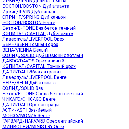
ИРВИН/IRVIN Дезира темная
БОСТОН/BOSTON Дуб атланта
Ирвин/IRVIN Дуб каньон
СПРИНГ/SPRING Дуб каньон
БОСТОН/BOSTON Венге
Бетон/B-TONE Вяз бетон темный
КЭПИТАЛ/CAPITAL Дуб атланта
Ливерпуль/LIVERPOOL Орех
БЕРН/BERN Темный орех
ВЕНА/VIENNA Белый
СОЛИД/SOLID Дуб шамони светлый
ДАВОС/DAVOS Орех южный
КЭПИТАЛ/CAPITAL Темный орех
ДАЛИ/DALI Эбен антрацит
Ливерпуль/LIVERPOOL Венге
БЕРН/BERN Дуб атланта
СОЛИД/SOLID Вяз
Бетон/B-TONE Сосна бетон светлый
ЧИКАГО/CHICAGO Венге
ДАЛИ/DALI Орех антрацит
АСТИ/ASTI Вяз/белый
МОНЗА/MONZA Венге
ГАРВАРД/HARVARD Орех английский
МИНИСТРИ/MINISTRY Орех