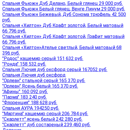
Спальня Фьюжн Дуб Делано, Белый глянец 29 000 руб.
Спальня Фьюжн Белый глянец, Венге Линум 29 000 руб.
Спальня Фьюжн Бежевый, Дуб Сонома трюфель 42 500
руб.
Спальня «Хилтон» Дуб Крафт золотой, Белый матовый
66 796 руб.
Спальня «Хилтон» Дуб Крафт золотой, Графит матовый
66 796 руб.
Спальня «Хилтон»Ателье светлый, Белый матовый 68
396 руб.
"Родос" кашемир серый 151 632 руб.
"Ронда" 158 532 руб.
Спальня Лючия дуб оксфорд серый 167052 руб.
Спальня Лючия дуб оксфорд
"Орлеан" стальной серый 165 370 руб.
"Орлеан" Ясень белый 165 370 руб.
"Афины" 160 092 руб.
"Парма" 183 240 руб.
"Флоренция" 188 628 руб.
Спальня АУРА 194250 руб.
"Мартина" кашемир серый 206 784 руб.
"Скарлетт" ясень белый 242 280 руб.
"Скарлетт" дуб состареный 239 460 руб.