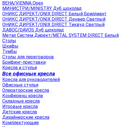
ВЕНА/VIENNA Орех
МИНИСТРИ/MINISTRY Дуб шоколад
ОНИКС ДИРЕКТ/ONIX DIRECT Белый Бриллиант
ОНИКС ДИРЕКТ/ONIX DIRECT Денвер Светлый
ОНИКС ДИРЕКТ/ONIX DIRECT Тиквуд Светлый
ДАВОС/DAVOS Дуб шоколад
Метал Систем Директ/METAL SYSTEM DIRECT Белый
Столы
Шкафы
Тумбы
Столы для переговоров
Брифинг-приставки
Кресла и стулья
Все офисные кресла
Кресла для руководителей
Офисные стулья
Операторские кресла
Конференц кресла
Складные кресла
Игровые кресла
Детские кресла
Дизайнерские кресла
Комплектующие