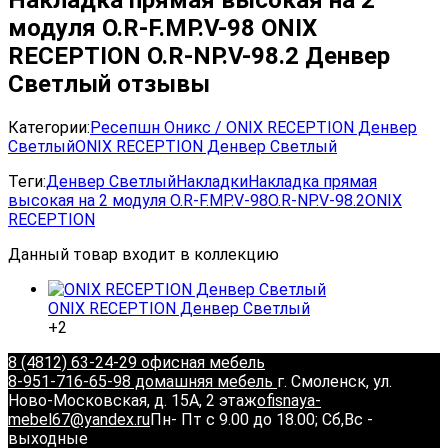
модуля О.R-F.MP.V-98 ONIX
RECEPTION О.R-NP.V-98.2 Денвер
Светлый отзывы
Категории:
Ресепшн Оникс / ONIX RECEPTION Денвер
Светлый
ONIX RECEPTION Денвер Светлый
Теги:
Денвер Светлый
Накладки
Накладка прямая
высокая на 2 модуля О.R-F.MP.V-98
О.R-NP.V-98.2
ONIX
RECEPTION
Данный товар входит в коллекцию
ONIX RECEPTION Денвер Светлый
+2
8 (4812) 63-24-29 офисная мебель
8-951-716-65-98 домашняя мебель
г. Смоленск, ул.
Ново-Московская, д. 15А, 2 этаж
ofisnaya-
mebel67@yandex.ru
Пн- Пт с 9.00 до 18.00; Сб,Вс -
выходные