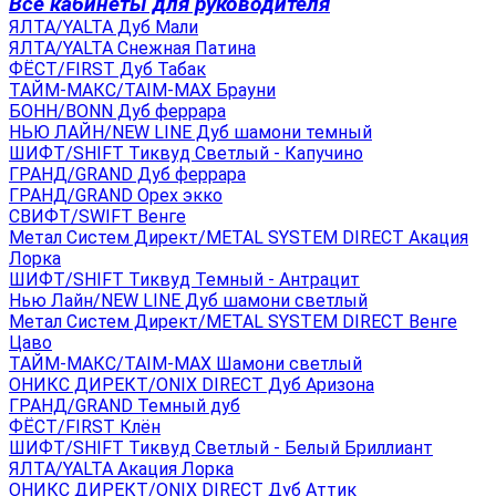
Все кабинеты для руководителя
ЯЛТА/YALTA Дуб Мали
ЯЛТА/YALTA Снежная Патина
ФЁСТ/FIRST Дуб Табак
ТАЙМ-МАКС/TAIM-MAX Брауни
БОНН/BONN Дуб феррара
НЬЮ ЛАЙН/NEW LINE Дуб шамони темный
ШИФТ/SHIFT Тиквуд Светлый - Капучино
ГРАНД/GRAND Дуб феррара
ГРАНД/GRAND Орех экко
СВИФТ/SWIFT Венге
Метал Систем Директ/METAL SYSTEM DIRECT Акация
Лорка
ШИФТ/SHIFT Тиквуд Темный - Антрацит
Нью Лайн/NEW LINE Дуб шамони светлый
Метал Систем Директ/METAL SYSTEM DIRECT Венге
Цаво
ТАЙМ-МАКС/TAIM-MAX Шамони светлый
ОНИКС ДИРЕКТ/ONIX DIRECT Дуб Аризона
ГРАНД/GRAND Темный дуб
ФЁСТ/FIRST Клён
ШИФТ/SHIFT Тиквуд Светлый - Белый Бриллиант
ЯЛТА/YALTA Акация Лорка
ОНИКС ДИРЕКТ/ONIX DIRECT Дуб Аттик