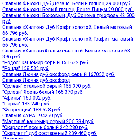
Спальня Фьюжн Дуб Делано, Белый глянец 29 000 руб.
Спальня Фьюжн Белый глянец, Венге Линум 29 000 руб.
Спальня Фьюжн Бежевый, Дуб Сонома трюфель 42 500
руб.
Спальня «Хилтон» Дуб Крафт золотой, Белый матовый
66 796 руб.
Спальня «Хилтон» Дуб Крафт золотой, Графит матовый
66 796 руб.
Спальня «Хилтон»Ателье светлый, Белый матовый 68
396 руб.
"Родос" кашемир серый 151 632 руб.
"Ронда" 158 532 руб.
Спальня Лючия дуб оксфорд серый 167052 руб.
Спальня Лючия дуб оксфорд
"Орлеан" стальной серый 165 370 руб.
"Орлеан" Ясень белый 165 370 руб.
"Афины" 160 092 руб.
"Парма" 183 240 руб.
"Флоренция" 188 628 руб.
Спальня АУРА 194250 руб.
"Мартина" кашемир серый 206 784 руб.
"Скарлетт" ясень белый 242 280 руб.
"Скарлетт" дуб состареный 239 460 руб.