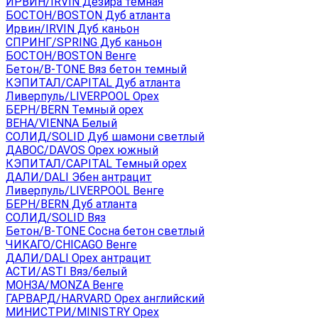
ИРВИН/IRVIN Дезира темная
БОСТОН/BOSTON Дуб атланта
Ирвин/IRVIN Дуб каньон
СПРИНГ/SPRING Дуб каньон
БОСТОН/BOSTON Венге
Бетон/B-TONE Вяз бетон темный
КЭПИТАЛ/CAPITAL Дуб атланта
Ливерпуль/LIVERPOOL Орех
БЕРН/BERN Темный орех
ВЕНА/VIENNA Белый
СОЛИД/SOLID Дуб шамони светлый
ДАВОС/DAVOS Орех южный
КЭПИТАЛ/CAPITAL Темный орех
ДАЛИ/DALI Эбен антрацит
Ливерпуль/LIVERPOOL Венге
БЕРН/BERN Дуб атланта
СОЛИД/SOLID Вяз
Бетон/B-TONE Сосна бетон светлый
ЧИКАГО/CHICAGO Венге
ДАЛИ/DALI Орех антрацит
АСТИ/ASTI Вяз/белый
МОНЗА/MONZA Венге
ГАРВАРД/HARVARD Орех английский
МИНИСТРИ/MINISTRY Орех