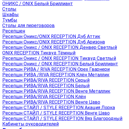
ОНИКС / ONIX Белый Бриллиант
Столы
Шкафы
Тумбы
Столы для переговоров
Ресепшен
Ресепшн Оникс/ONIX RECEPTION Дуб Аттик
Ресепшн Оникс/ONIX RECEPTION Дуб Аризона
Ресепшн Оникс / ONIX RECEPTION Денвер Светлый
ONIX RECEPTION Тиквуд Тёмный
Ресепшн Оникс / ONIX RECEPTION Тиквуд Светлый
Ресепшн Оникс / ONIX RECEPTION Белый Бриллиант
Ресепшн РИВА / RIVA RECEPTION Орех Гварнери
Ресепшн РИВА /RIVA RECEPTION Клён Металлик
Ресепшн РИВА/RIVA RECEPTION Серый
Ресепшн РИВА/RIVA RECEPTION Белый
Ресепшн РИВА/RIVA RECEPTION Венге Металлик
Ресепшн РИВА/RIVA RECEPTION Клён
Ресепшн РИВА/RIVA RECEPTION Венге Цаво
Ресепшн СТАЙЛ / STYLE RECEPTION Акация Лорка
Ресепшн СТАЙЛ / STYLE RECEPTION Венге Цаво
Ресепшн СТАЙЛ / STYLE RECEPTION Вяз Благородный
Кабинеты руководителей