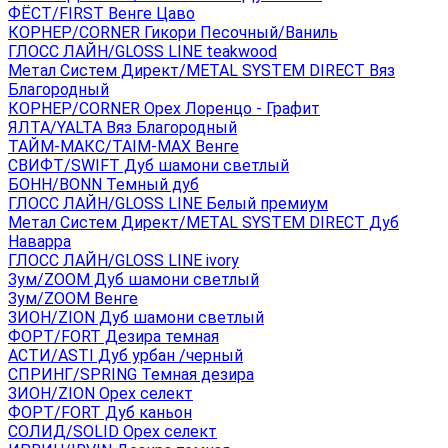
ФЁСТ/FIRST Венге Цаво
КОРНЕР/CORNER Гикори Песочный/Ваниль
ГЛОСС ЛАЙН/GLOSS LINE teakwood
Метал Систем Директ/METAL SYSTEM DIRECT Вяз
Благородный
КОРНЕР/CORNER Орех Лоренцо - Графит
ЯЛТА/YALTA Вяз Благородный
ТАЙМ-МАКС/TAIM-MAX Венге
СВИФТ/SWIFT Дуб шамони светлый
БОНН/BONN Темный дуб
ГЛОСС ЛАЙН/GLOSS LINE Белый премиум
Метал Систем Директ/METAL SYSTEM DIRECT Дуб
Наварра
ГЛОСС ЛАЙН/GLOSS LINE ivory
Зум/ZOOM Дуб шамони светлый
Зум/ZOOM Венге
ЗИОН/ZION Дуб шамони светлый
ФОРТ/FORT Дезира темная
АСТИ/ASTI Дуб урбан /черный
СПРИНГ/SPRING Темная дезира
ЗИОН/ZION Орех селект
ФОРТ/FORT Дуб каньон
СОЛИД/SOLID Орех селект