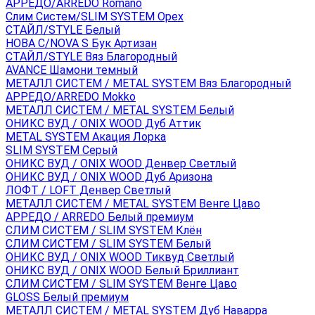
АРРЕДО/ARREDO Romano
Слим Систем/SLIM SYSTEM Орех
СТАЙЛ/STYLE Белый
НОВА С/NOVA S Бук Артизан
СТАЙЛ/STYLE Вяз Благородный
AVANCE Шамони темный
МЕТАЛЛ СИСТЕМ / METAL SYSTEM Вяз Благородный
АРРЕДО/ARREDO Mokko
МЕТАЛЛ СИСТЕМ / METAL SYSTEM Белый
ОНИКС ВУД / ONIX WOOD Дуб Аттик
METAL SYSTEM Акация Лорка
SLIM SYSTEM Серый
ОНИКС ВУД / ONIX WOOD Денвер Светлый
ОНИКС ВУД / ONIX WOOD Дуб Аризона
ЛОФТ / LOFT Денвер Светлый
МЕТАЛЛ СИСТЕМ / METAL SYSTEM Венге Цаво
АРРЕДО / ARREDO Белый премиум
СЛИМ СИСТЕМ / SLIM SYSTEM Клён
СЛИМ СИСТЕМ / SLIM SYSTEM Белый
ОНИКС ВУД / ONIX WOOD Тиквуд Светлый
ОНИКС ВУД / ONIX WOOD Белый Бриллиант
СЛИМ СИСТЕМ / SLIM SYSTEM Венге Цаво
GLOSS Белый премиум
МЕТАЛЛ СИСТЕМ / METAL SYSTEM Дуб Наварра