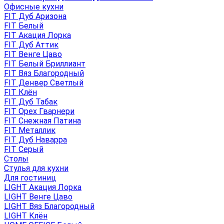
Офисные кухни
FIT Дуб Аризона
FIT Белый
FIT Акация Лорка
FIT Дуб Аттик
FIT Венге Цаво
FIT Белый Бриллиант
FIT Вяз Благородный
FIT Денвер Светлый
FIT Клён
FIT Дуб Табак
FIT Орех Гварнери
FIT Снежная Патина
FIT Металлик
FIT Дуб Наварра
FIT Серый
Столы
Стулья для кухни
Для гостиниц
LIGHT Акация Лорка
LIGHT Венге Цаво
LIGHT Вяз Благородный
LIGHT Клён