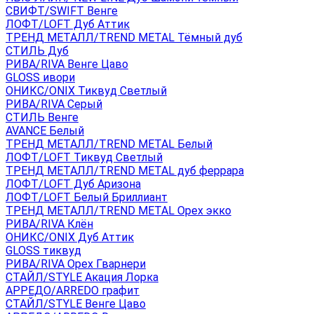
СВИФТ/SWIFT Венге
ЛОФТ/LOFT Дуб Аттик
ТРЕНД МЕТАЛЛ/TREND METAL Тёмный дуб
СТИЛЬ Дуб
РИВА/RIVA Венге Цаво
GLOSS ивори
ОНИКС/ONIX Тиквуд Светлый
РИВА/RIVA Серый
СТИЛЬ Венге
AVANСE Белый
ТРЕНД МЕТАЛЛ/TREND METAL Белый
ЛОФТ/LOFT Тиквуд Светлый
ТРЕНД МЕТАЛЛ/TREND METAL дуб феррара
ЛОФТ/LOFT Дуб Аризона
ЛОФТ/LOFT Белый Бриллиант
ТРЕНД МЕТАЛЛ/TREND METAL Орех экко
РИВА/RIVA Клён
ОНИКС/ONIX Дуб Аттик
GLOSS тиквуд
РИВА/RIVA Орех Гварнери
СТАЙЛ/STYLE Акация Лорка
АРРЕДО/ARREDO графит
СТАЙЛ/STYLE Венге Цаво