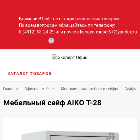
Внимание! Сайт на стадии наполнения товаром.
По всем вопросам обращайтесь по телефону:
8 (4812) 63-24-29
или почте
ofisnaya-mebel67@yandex.ru
0
КАТАЛОГ ТОВАРОВ
Главная
Офисная мебель
Металлическая мебель и сейфы
Сейфы
Мебельный сейф AIKO Т-28