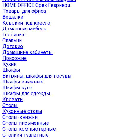
HOME OFFICE Орех Гварнери
Товары для офиса
Вешалки
Коврики под кресло
Домашняя мебель
Гостиные
Спальни
Детские
Домашние кабинеты
Прихожие
Кухни
Шкафы
Витрины, шкафы для посуды
Шкафы книжные
Шкафы купе
Шкафы для одежды
Кровати
Столы
Кухонные столы
Столы-книжки
Столы письменные
Столы компьютерные
Столики туалетные