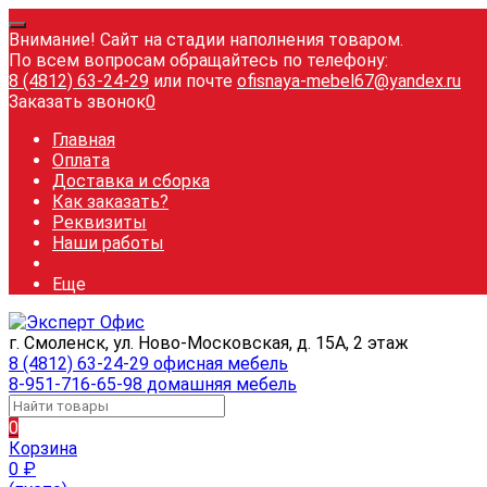
Внимание! Сайт на стадии наполнения товаром.
По всем вопросам обращайтесь по телефону:
8 (4812) 63-24-29
или почте
ofisnaya-mebel67@yandex.ru
Заказать звонок
0
Главная
Оплата
Доставка и сборка
Как заказать?
Реквизиты
Наши работы
Еще
г. Смоленск, ул. Ново-Московская, д. 15А, 2 этаж
8 (4812) 63-24-29 офисная мебель
8-951-716-65-98 домашняя мебель
0
Корзина
0
₽