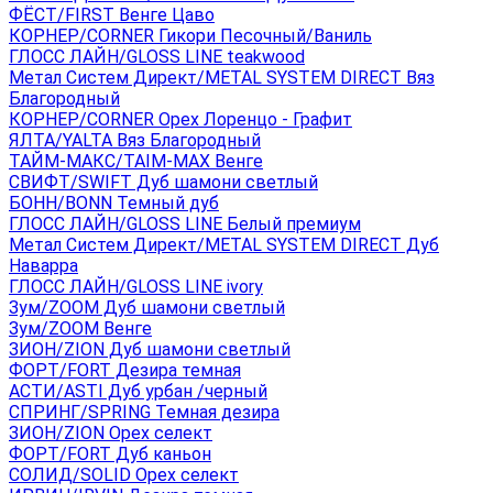
ФЁСТ/FIRST Венге Цаво
КОРНЕР/CORNER Гикори Песочный/Ваниль
ГЛОСС ЛАЙН/GLOSS LINE teakwood
Метал Систем Директ/METAL SYSTEM DIRECT Вяз
Благородный
КОРНЕР/CORNER Орех Лоренцо - Графит
ЯЛТА/YALTA Вяз Благородный
ТАЙМ-МАКС/TAIM-MAX Венге
СВИФТ/SWIFT Дуб шамони светлый
БОНН/BONN Темный дуб
ГЛОСС ЛАЙН/GLOSS LINE Белый премиум
Метал Систем Директ/METAL SYSTEM DIRECT Дуб
Наварра
ГЛОСС ЛАЙН/GLOSS LINE ivory
Зум/ZOOM Дуб шамони светлый
Зум/ZOOM Венге
ЗИОН/ZION Дуб шамони светлый
ФОРТ/FORT Дезира темная
АСТИ/ASTI Дуб урбан /черный
СПРИНГ/SPRING Темная дезира
ЗИОН/ZION Орех селект
ФОРТ/FORT Дуб каньон
СОЛИД/SOLID Орех селект