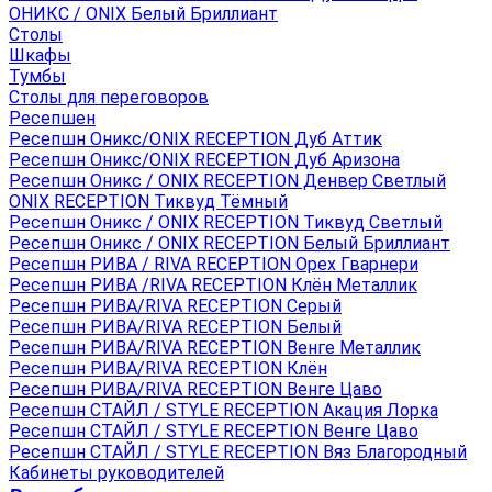
ОНИКС / ONIX Белый Бриллиант
Столы
Шкафы
Тумбы
Столы для переговоров
Ресепшен
Ресепшн Оникс/ONIX RECEPTION Дуб Аттик
Ресепшн Оникс/ONIX RECEPTION Дуб Аризона
Ресепшн Оникс / ONIX RECEPTION Денвер Светлый
ONIX RECEPTION Тиквуд Тёмный
Ресепшн Оникс / ONIX RECEPTION Тиквуд Светлый
Ресепшн Оникс / ONIX RECEPTION Белый Бриллиант
Ресепшн РИВА / RIVA RECEPTION Орех Гварнери
Ресепшн РИВА /RIVA RECEPTION Клён Металлик
Ресепшн РИВА/RIVA RECEPTION Серый
Ресепшн РИВА/RIVA RECEPTION Белый
Ресепшн РИВА/RIVA RECEPTION Венге Металлик
Ресепшн РИВА/RIVA RECEPTION Клён
Ресепшн РИВА/RIVA RECEPTION Венге Цаво
Ресепшн СТАЙЛ / STYLE RECEPTION Акация Лорка
Ресепшн СТАЙЛ / STYLE RECEPTION Венге Цаво
Ресепшн СТАЙЛ / STYLE RECEPTION Вяз Благородный
Кабинеты руководителей