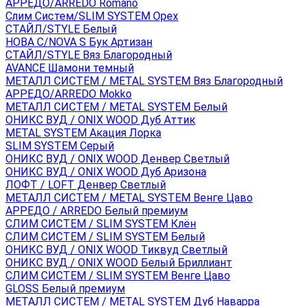
АРРЕДО/ARREDO Romano
Слим Систем/SLIM SYSTEM Орех
СТАЙЛ/STYLE Белый
НОВА С/NOVA S Бук Артизан
СТАЙЛ/STYLE Вяз Благородный
AVANCE Шамони темный
МЕТАЛЛ СИСТЕМ / METAL SYSTEM Вяз Благородный
АРРЕДО/ARREDO Mokko
МЕТАЛЛ СИСТЕМ / METAL SYSTEM Белый
ОНИКС ВУД / ONIX WOOD Дуб Аттик
METAL SYSTEM Акация Лорка
SLIM SYSTEM Серый
ОНИКС ВУД / ONIX WOOD Денвер Светлый
ОНИКС ВУД / ONIX WOOD Дуб Аризона
ЛОФТ / LOFT Денвер Светлый
МЕТАЛЛ СИСТЕМ / METAL SYSTEM Венге Цаво
АРРЕДО / ARREDO Белый премиум
СЛИМ СИСТЕМ / SLIM SYSTEM Клён
СЛИМ СИСТЕМ / SLIM SYSTEM Белый
ОНИКС ВУД / ONIX WOOD Тиквуд Светлый
ОНИКС ВУД / ONIX WOOD Белый Бриллиант
СЛИМ СИСТЕМ / SLIM SYSTEM Венге Цаво
GLOSS Белый премиум
МЕТАЛЛ СИСТЕМ / METAL SYSTEM Дуб Наварра