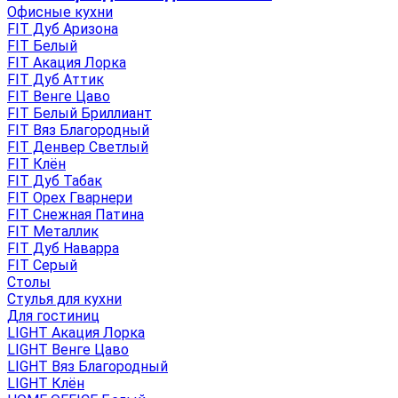
Офисные кухни
FIT Дуб Аризона
FIT Белый
FIT Акация Лорка
FIT Дуб Аттик
FIT Венге Цаво
FIT Белый Бриллиант
FIT Вяз Благородный
FIT Денвер Светлый
FIT Клён
FIT Дуб Табак
FIT Орех Гварнери
FIT Снежная Патина
FIT Металлик
FIT Дуб Наварра
FIT Серый
Столы
Стулья для кухни
Для гостиниц
LIGHT Акация Лорка
LIGHT Венге Цаво
LIGHT Вяз Благородный
LIGHT Клён