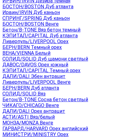
ИРВИН/IRVIN Дезира темная
БОСТОН/BOSTON Дуб атланта
Ирвин/IRVIN Дуб каньон
СПРИНГ/SPRING Дуб каньон
БОСТОН/BOSTON Венге
Бетон/B-TONE Вяз бетон темный
КЭПИТАЛ/CAPITAL Дуб атланта
Ливерпуль/LIVERPOOL Орех
БЕРН/BERN Темный орех
ВЕНА/VIENNA Белый
СОЛИД/SOLID Дуб шамони светлый
ДАВОС/DAVOS Орех южный
КЭПИТАЛ/CAPITAL Темный орех
ДАЛИ/DALI Эбен антрацит
Ливерпуль/LIVERPOOL Венге
БЕРН/BERN Дуб атланта
СОЛИД/SOLID Вяз
Бетон/B-TONE Сосна бетон светлый
ЧИКАГО/CHICAGO Венге
ДАЛИ/DALI Орех антрацит
АСТИ/ASTI Вяз/белый
МОНЗА/MONZA Венге
ГАРВАРД/HARVARD Орех английский
МИНИСТРИ/MINISTRY Орех