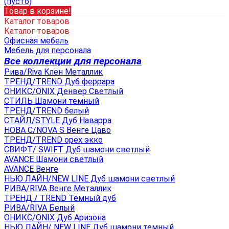
(пусто)
Товар в корзине!
Каталог товаров
Каталог товаров
Офисная мебель
Мебель для персонала
Все коллекции для персонала
Рива/Riva Клён Металлик
ТРЕНД/TREND Дуб феррара
ОНИКС/ONIX Денвер Светлый
СТИЛЬ Шамони темный
ТРЕНД/TREND белый
СТАЙЛ/STYLE Дуб Наварра
НОВА С/NOVA S Венге Цаво
ТРЕНД/TREND орех экко
СВИФТ/ SWIFT Дуб шамони светлый
AVANCE Шамони светлый
AVANCE Венге
НЬЮ ЛАЙН/NEW LINE Дуб шамони светлый
РИВА/RIVA Венге Металлик
TРЕНД / TREND Тёмный дуб
РИВА/RIVA Белый
ОНИКС/ONIX Дуб Аризона
НЬЮ ЛАЙН/ NEW LINE Дуб шамони темный