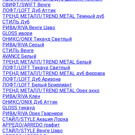
СВИФТ/SWIFT Венге
ЛОФТ/LOFT Дуб Аттик
ТРЕНД МЕТАЛЛ/TREND METAL Тёмный дуб
СТИЛЬ Дуб
РИВА/RIVA Венге Цаво
GLOSS ивори
ОНИКС/ONIX Тиквуд Светлый
РИВА/RIVA Серый
СТИЛЬ Венге
AVANСE Белый
ТРЕНД МЕТАЛЛ/TREND METAL Белый
ЛОФТ/LOFT Тиквуд Светлый
ТРЕНД МЕТАЛЛ/TREND METAL дуб феррара
ЛОФТ/LOFT Дуб Аризона
ЛОФТ/LOFT Белый Бриллиант
ТРЕНД МЕТАЛЛ/TREND METAL Орех экко
РИВА/RIVA Клён
ОНИКС/ONIX Дуб Аттик
GLOSS тиквуд
РИВА/RIVA Орех Гварнери
СТАЙЛ/STYLE Акация Лорка
АРРЕДО/ARREDO графит
СТАЙЛ/STYLE Венге Цаво