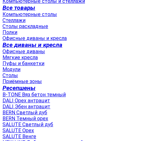
Компьютерные столы и стеллажи
Все товары
Компьютерные столы
Стеллажи
Столы раскладные
Полки
Офисные диваны и кресла
Все диваны и кресла
Офисные диваны
Мягкие кресла
Пуфы и банкетки
Модули
Столы
Приёмные зоны
Ресепшены
B-TONE Вяз бетон темный
DALI Орех антрацит
DALI Эбен антрацит
BERN Светлый дуб
BERN Темный орех
SALUTE Светлый дуб
SALUTE Орех
SALUTE Венге