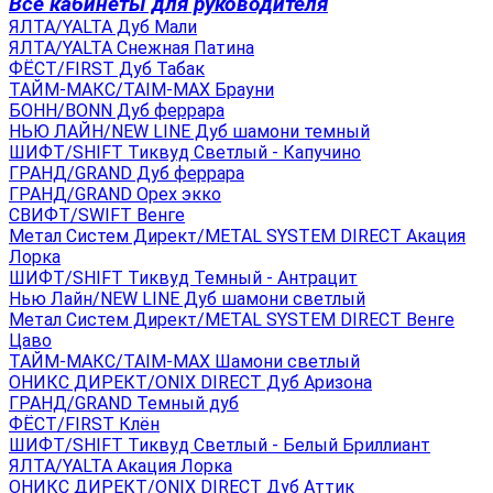
Все кабинеты для руководителя
ЯЛТА/YALTA Дуб Мали
ЯЛТА/YALTA Снежная Патина
ФЁСТ/FIRST Дуб Табак
ТАЙМ-МАКС/TAIM-MAX Брауни
БОНН/BONN Дуб феррара
НЬЮ ЛАЙН/NEW LINE Дуб шамони темный
ШИФТ/SHIFT Тиквуд Светлый - Капучино
ГРАНД/GRAND Дуб феррара
ГРАНД/GRAND Орех экко
СВИФТ/SWIFT Венге
Метал Систем Директ/METAL SYSTEM DIRECT Акация
Лорка
ШИФТ/SHIFT Тиквуд Темный - Антрацит
Нью Лайн/NEW LINE Дуб шамони светлый
Метал Систем Директ/METAL SYSTEM DIRECT Венге
Цаво
ТАЙМ-МАКС/TAIM-MAX Шамони светлый
ОНИКС ДИРЕКТ/ONIX DIRECT Дуб Аризона
ГРАНД/GRAND Темный дуб
ФЁСТ/FIRST Клён
ШИФТ/SHIFT Тиквуд Светлый - Белый Бриллиант
ЯЛТА/YALTA Акация Лорка
ОНИКС ДИРЕКТ/ONIX DIRECT Дуб Аттик