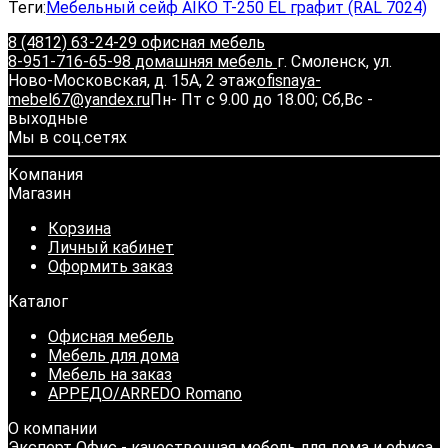
Теги:
Мебельный сейф AIKO T-250 EL графит (RAL 7024)
8 (4812) 63-24-29 офисная мебель
8-951-716-65-98 домашняя мебель
г. Смоленск, ул.
Ново-Московская, д. 15А, 2 этаж
ofisnaya-
mebel67@yandex.ru
Пн- Пт с 9.00 до 18.00; Сб,Вс -
выходные
Мы в соц.сетях
Компания
Магазин
Корзина
Личный кабинет
Оформить заказ
Каталог
Офисная мебель
Мебель для дома
Мебель на заказ
АРРЕДО/ARREDO Romano
О компании
Эксперт Офис - качественная мебель для дома и офиса