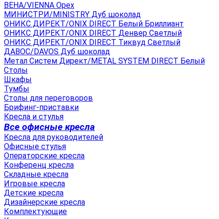
ВЕНА/VIENNA Орех
МИНИСТРИ/MINISTRY Дуб шоколад
ОНИКС ДИРЕКТ/ONIX DIRECT Белый Бриллиант
ОНИКС ДИРЕКТ/ONIX DIRECT Денвер Светлый
ОНИКС ДИРЕКТ/ONIX DIRECT Тиквуд Светлый
ДАВОС/DAVOS Дуб шоколад
Метал Систем Директ/METAL SYSTEM DIRECT Белый
Столы
Шкафы
Тумбы
Столы для переговоров
Брифинг-приставки
Кресла и стулья
Все офисные кресла
Кресла для руководителей
Офисные стулья
Операторские кресла
Конференц кресла
Складные кресла
Игровые кресла
Детские кресла
Дизайнерские кресла
Комплектующие