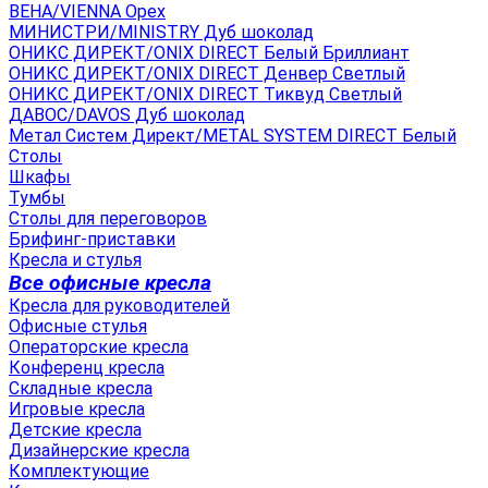
ВЕНА/VIENNA Орех
МИНИСТРИ/MINISTRY Дуб шоколад
ОНИКС ДИРЕКТ/ONIX DIRECT Белый Бриллиант
ОНИКС ДИРЕКТ/ONIX DIRECT Денвер Светлый
ОНИКС ДИРЕКТ/ONIX DIRECT Тиквуд Светлый
ДАВОС/DAVOS Дуб шоколад
Метал Систем Директ/METAL SYSTEM DIRECT Белый
Столы
Шкафы
Тумбы
Столы для переговоров
Брифинг-приставки
Кресла и стулья
Все офисные кресла
Кресла для руководителей
Офисные стулья
Операторские кресла
Конференц кресла
Складные кресла
Игровые кресла
Детские кресла
Дизайнерские кресла
Комплектующие