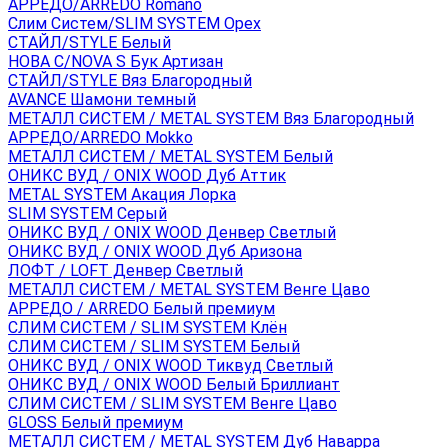
АРРЕДО/ARREDO Romano
Слим Систем/SLIM SYSTEM Орех
СТАЙЛ/STYLE Белый
НОВА С/NOVA S Бук Артизан
СТАЙЛ/STYLE Вяз Благородный
AVANCE Шамони темный
МЕТАЛЛ СИСТЕМ / METAL SYSTEM Вяз Благородный
АРРЕДО/ARREDO Mokko
МЕТАЛЛ СИСТЕМ / METAL SYSTEM Белый
ОНИКС ВУД / ONIX WOOD Дуб Аттик
METAL SYSTEM Акация Лорка
SLIM SYSTEM Серый
ОНИКС ВУД / ONIX WOOD Денвер Светлый
ОНИКС ВУД / ONIX WOOD Дуб Аризона
ЛОФТ / LOFT Денвер Светлый
МЕТАЛЛ СИСТЕМ / METAL SYSTEM Венге Цаво
АРРЕДО / ARREDO Белый премиум
СЛИМ СИСТЕМ / SLIM SYSTEM Клён
СЛИМ СИСТЕМ / SLIM SYSTEM Белый
ОНИКС ВУД / ONIX WOOD Тиквуд Светлый
ОНИКС ВУД / ONIX WOOD Белый Бриллиант
СЛИМ СИСТЕМ / SLIM SYSTEM Венге Цаво
GLOSS Белый премиум
МЕТАЛЛ СИСТЕМ / METAL SYSTEM Дуб Наварра