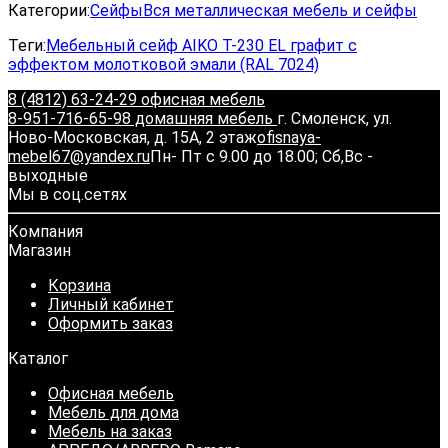
Категории:
Сейфы
Вся металлическая мебель и сейфы
Теги:
Мебельный сейф AIKO Т-230 EL графит с
эффектом молотковой эмали (RAL 7024)
8 (4812) 63-24-29 офисная мебель
8-951-716-65-98 домашняя мебель
г. Смоленск, ул.
Ново-Московская, д. 15А, 2 этаж
ofisnaya-
mebel67@yandex.ru
Пн- Пт с 9.00 до 18.00; Сб,Вс -
выходные
Мы в соц.сетях
Компания
Магазин
Корзина
Личный кабинет
Оформить заказ
Каталог
Офисная мебель
Мебель для дома
Мебель на заказ