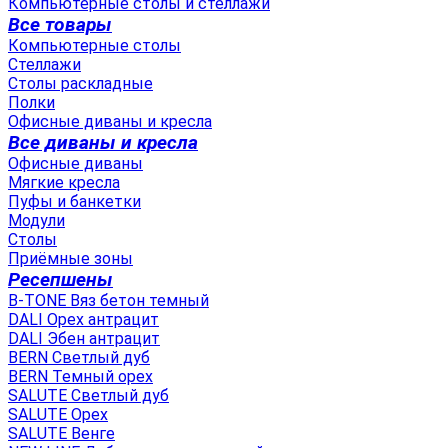
Компьютерные столы и стеллажи
Все товары
Компьютерные столы
Стеллажи
Столы раскладные
Полки
Офисные диваны и кресла
Все диваны и кресла
Офисные диваны
Мягкие кресла
Пуфы и банкетки
Модули
Столы
Приёмные зоны
Ресепшены
B-TONE Вяз бетон темный
DALI Орех антрацит
DALI Эбен антрацит
BERN Светлый дуб
BERN Темный орех
SALUTE Светлый дуб
SALUTE Орех
SALUTE Венге