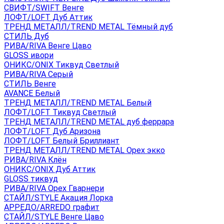
СВИФТ/SWIFT Венге
ЛОФТ/LOFT Дуб Аттик
ТРЕНД МЕТАЛЛ/TREND METAL Тёмный дуб
СТИЛЬ Дуб
РИВА/RIVA Венге Цаво
GLOSS ивори
ОНИКС/ONIX Тиквуд Светлый
РИВА/RIVA Серый
СТИЛЬ Венге
AVANСE Белый
ТРЕНД МЕТАЛЛ/TREND METAL Белый
ЛОФТ/LOFT Тиквуд Светлый
ТРЕНД МЕТАЛЛ/TREND METAL дуб феррара
ЛОФТ/LOFT Дуб Аризона
ЛОФТ/LOFT Белый Бриллиант
ТРЕНД МЕТАЛЛ/TREND METAL Орех экко
РИВА/RIVA Клён
ОНИКС/ONIX Дуб Аттик
GLOSS тиквуд
РИВА/RIVA Орех Гварнери
СТАЙЛ/STYLE Акация Лорка
АРРЕДО/ARREDO графит
СТАЙЛ/STYLE Венге Цаво