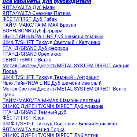
Все кабинеты для руководителя
ЯЛТА/YALTA Дуб Мали
ЯЛТА/YALTA Снежная Патина
ФЁСТ/FIRST Дуб Табак
ТАЙМ-МАКС/TAIM-MAX Брауни
БОНН/BONN Дуб феррара
НЬЮ ЛАЙН/NEW LINE Дуб шамони темный
ШИФТ/SHIFT Тиквуд Светлый - Капучино
ГРАНД/GRAND Дуб феррара
ГРАНД/GRAND Орех экко
СВИФТ/SWIFT Венге
Метал Систем Директ/METAL SYSTEM DIRECT Акация
Лорка
ШИФТ/SHIFT Тиквуд Темный - Антрацит
Нью Лайн/NEW LINE Дуб шамони светлый
Метал Систем Директ/METAL SYSTEM DIRECT Венге
Цаво
ТАЙМ-МАКС/TAIM-MAX Шамони светлый
ОНИКС ДИРЕКТ/ONIX DIRECT Дуб Аризона
ГРАНД/GRAND Темный дуб
ФЁСТ/FIRST Клён
ШИФТ/SHIFT Тиквуд Светлый - Белый Бриллиант
ЯЛТА/YALTA Акация Лорка
ОНИКС ДИРЕКТ/ONIX DIRECT Дуб Аттик