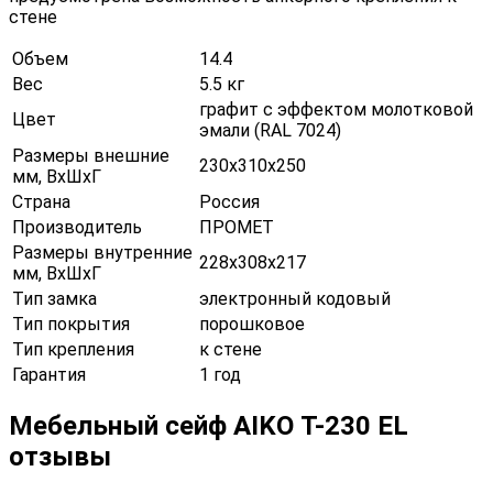
стене
Объем
14.4
Вес
5.5 кг
графит с эффектом молотковой
Цвет
эмали (RAL 7024)
Размеры внешние
230х310х250
мм, ВхШхГ
Страна
Россия
Производитель
ПРОМЕТ
Размеры внутренние
228х308х217
мм, ВхШхГ
Тип замка
электронный кодовый
Тип покрытия
порошковое
Тип крепления
к стене
Гарантия
1 год
Мебельный сейф AIKO Т-230 EL
отзывы