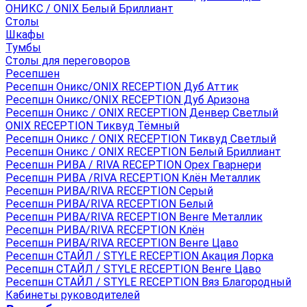
ОНИКС / ONIX Белый Бриллиант
Столы
Шкафы
Тумбы
Столы для переговоров
Ресепшен
Ресепшн Оникс/ONIX RECEPTION Дуб Аттик
Ресепшн Оникс/ONIX RECEPTION Дуб Аризона
Ресепшн Оникс / ONIX RECEPTION Денвер Светлый
ONIX RECEPTION Тиквуд Тёмный
Ресепшн Оникс / ONIX RECEPTION Тиквуд Светлый
Ресепшн Оникс / ONIX RECEPTION Белый Бриллиант
Ресепшн РИВА / RIVA RECEPTION Орех Гварнери
Ресепшн РИВА /RIVA RECEPTION Клён Металлик
Ресепшн РИВА/RIVA RECEPTION Серый
Ресепшн РИВА/RIVA RECEPTION Белый
Ресепшн РИВА/RIVA RECEPTION Венге Металлик
Ресепшн РИВА/RIVA RECEPTION Клён
Ресепшн РИВА/RIVA RECEPTION Венге Цаво
Ресепшн СТАЙЛ / STYLE RECEPTION Акация Лорка
Ресепшн СТАЙЛ / STYLE RECEPTION Венге Цаво
Ресепшн СТАЙЛ / STYLE RECEPTION Вяз Благородный
Кабинеты руководителей