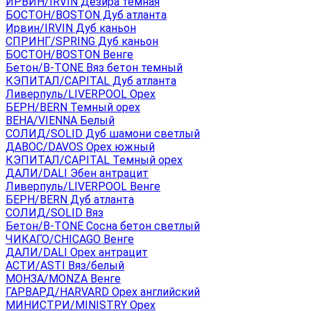
ИРВИН/IRVIN Дезира темная
БОСТОН/BOSTON Дуб атланта
Ирвин/IRVIN Дуб каньон
СПРИНГ/SPRING Дуб каньон
БОСТОН/BOSTON Венге
Бетон/B-TONE Вяз бетон темный
КЭПИТАЛ/CAPITAL Дуб атланта
Ливерпуль/LIVERPOOL Орех
БЕРН/BERN Темный орех
ВЕНА/VIENNA Белый
СОЛИД/SOLID Дуб шамони светлый
ДАВОС/DAVOS Орех южный
КЭПИТАЛ/CAPITAL Темный орех
ДАЛИ/DALI Эбен антрацит
Ливерпуль/LIVERPOOL Венге
БЕРН/BERN Дуб атланта
СОЛИД/SOLID Вяз
Бетон/B-TONE Сосна бетон светлый
ЧИКАГО/CHICAGO Венге
ДАЛИ/DALI Орех антрацит
АСТИ/ASTI Вяз/белый
МОНЗА/MONZA Венге
ГАРВАРД/HARVARD Орех английский
МИНИСТРИ/MINISTRY Орех