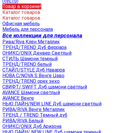
(пусто)
Товар в корзине!
Каталог товаров
Каталог товаров
Офисная мебель
Мебель для персонала
Все коллекции для персонала
Рива/Riva Клён Металлик
ТРЕНД/TREND Дуб феррара
ОНИКС/ONIX Денвер Светлый
СТИЛЬ Шамони темный
ТРЕНД/TREND белый
СТАЙЛ/STYLE Дуб Наварра
НОВА С/NOVA S Венге Цаво
ТРЕНД/TREND орех экко
СВИФТ/ SWIFT Дуб шамони светлый
AVANCE Шамони светлый
AVANCE Венге
НЬЮ ЛАЙН/NEW LINE Дуб шамони светлый
РИВА/RIVA Венге Металлик
TРЕНД / TREND Тёмный дуб
РИВА/RIVA Белый
ОНИКС/ONIX Дуб Аризона
НЬЮ ЛАЙН/ NEW LINE Дуб шамони темный