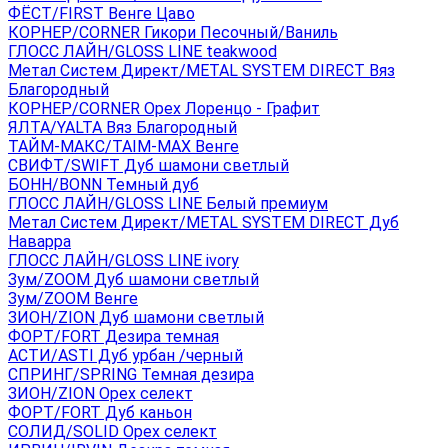
ФЁСТ/FIRST Венге Цаво
КОРНЕР/CORNER Гикори Песочный/Ваниль
ГЛОСС ЛАЙН/GLOSS LINE teakwood
Метал Систем Директ/METAL SYSTEM DIRECT Вяз
Благородный
КОРНЕР/CORNER Орех Лоренцо - Графит
ЯЛТА/YALTA Вяз Благородный
ТАЙМ-МАКС/TAIM-MAX Венге
СВИФТ/SWIFT Дуб шамони светлый
БОНН/BONN Темный дуб
ГЛОСС ЛАЙН/GLOSS LINE Белый премиум
Метал Систем Директ/METAL SYSTEM DIRECT Дуб
Наварра
ГЛОСС ЛАЙН/GLOSS LINE ivory
Зум/ZOOM Дуб шамони светлый
Зум/ZOOM Венге
ЗИОН/ZION Дуб шамони светлый
ФОРТ/FORT Дезира темная
АСТИ/ASTI Дуб урбан /черный
СПРИНГ/SPRING Темная дезира
ЗИОН/ZION Орех селект
ФОРТ/FORT Дуб каньон
СОЛИД/SOLID Орех селект