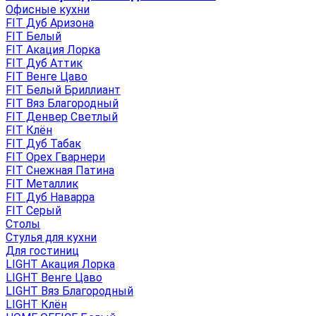
Офисные кухни
FIT Дуб Аризона
FIT Белый
FIT Акация Лорка
FIT Дуб Аттик
FIT Венге Цаво
FIT Белый Бриллиант
FIT Вяз Благородный
FIT Денвер Светлый
FIT Клён
FIT Дуб Табак
FIT Орех Гварнери
FIT Снежная Патина
FIT Металлик
FIT Дуб Наварра
FIT Серый
Столы
Стулья для кухни
Для гостиниц
LIGHT Акация Лорка
LIGHT Венге Цаво
LIGHT Вяз Благородный
LIGHT Клён