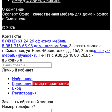
АРРЕДО/ARREDO Romano
О компании
Эксперт Офис - качественная мебель для дома и офиса
в Смоленске.
© 2026
Контакты
8 (4812) 63-24-29 офисная мебель
8-951-716-65-98 домашняя мебель
Заказать звонок
г. Смоленск, ул. Ново-Московская, д. 15А, 2 этаж
ofisnaya-
mebel67@yandex.ru
Пн- Пт с 9.00 до 18.00; Сб,Вс -
выходные
Личный кабинет
Избранное
Сравнение
Товар в сравнении
Вход
Регистрация
Заказать обратный звонок
Номер телефона*