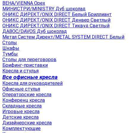
ВЕНА/VIENNA Орех
МИНИСТРИ/MINISTRY Дуб шоколад
ОНИКС ДИРЕКТ/ONIX DIRECT Белый Бриллиант
ОНИКС ДИРЕКТ/ONIX DIRECT Денвер Светлый
ОНИКС ДИРЕКТ/ONIX DIRECT Тиквуд Светлый
ДАВОС/DAVOS Дуб шоколад
Метал Систем Директ/METAL SYSTEM DIRECT Белый
Столы
Шкафы
Тумбы
Столы для переговоров
Брифинг-приставки
Кресла и стулья
Все офисные кресла
Кресла для руководителей
Офисные стулья
Операторские кресла
Конференц кресла
Складные кресла
Игровые кресла
Детские кресла
Дизайнерские кресла
Комплектующие