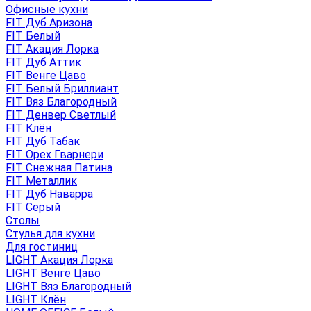
Офисные кухни
FIT Дуб Аризона
FIT Белый
FIT Акация Лорка
FIT Дуб Аттик
FIT Венге Цаво
FIT Белый Бриллиант
FIT Вяз Благородный
FIT Денвер Светлый
FIT Клён
FIT Дуб Табак
FIT Орех Гварнери
FIT Снежная Патина
FIT Металлик
FIT Дуб Наварра
FIT Серый
Столы
Стулья для кухни
Для гостиниц
LIGHT Акация Лорка
LIGHT Венге Цаво
LIGHT Вяз Благородный
LIGHT Клён