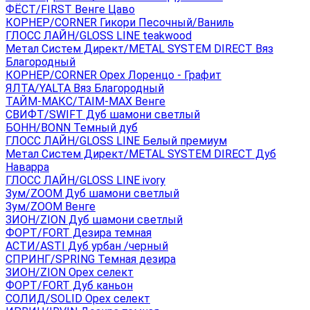
ФЁСТ/FIRST Венге Цаво
КОРНЕР/CORNER Гикори Песочный/Ваниль
ГЛОСС ЛАЙН/GLOSS LINE teakwood
Метал Систем Директ/METAL SYSTEM DIRECT Вяз
Благородный
КОРНЕР/CORNER Орех Лоренцо - Графит
ЯЛТА/YALTA Вяз Благородный
ТАЙМ-МАКС/TAIM-MAX Венге
СВИФТ/SWIFT Дуб шамони светлый
БОНН/BONN Темный дуб
ГЛОСС ЛАЙН/GLOSS LINE Белый премиум
Метал Систем Директ/METAL SYSTEM DIRECT Дуб
Наварра
ГЛОСС ЛАЙН/GLOSS LINE ivory
Зум/ZOOM Дуб шамони светлый
Зум/ZOOM Венге
ЗИОН/ZION Дуб шамони светлый
ФОРТ/FORT Дезира темная
АСТИ/ASTI Дуб урбан /черный
СПРИНГ/SPRING Темная дезира
ЗИОН/ZION Орех селект
ФОРТ/FORT Дуб каньон
СОЛИД/SOLID Орех селект