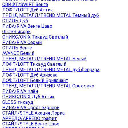
СВИФТ/SWIFT Венге
ЛОФТ/LOFT Дуб Аттик
ТРЕНД МЕТАЛЛ/TREND METAL Тёмный дуб
СТИЛЬ Дуб
РИВА/RIVA Венге Цаво
GLOSS ивори
ОНИКС/ONIX Тиквуд Светлый
РИВА/RIVA Серый
СТИЛЬ Венге
AVANСE Белый
ТРЕНД МЕТАЛЛ/TREND METAL Белый
ЛОФТ/LOFT Тиквуд Светлый
ТРЕНД МЕТАЛЛ/TREND METAL дуб феррара
ЛОФТ/LOFT Дуб Аризона
ЛОФТ/LOFT Белый Бриллиант
ТРЕНД МЕТАЛЛ/TREND METAL Орех экко
РИВА/RIVA Клён
ОНИКС/ONIX Дуб Аттик
GLOSS тиквуд
РИВА/RIVA Орех Гварнери
СТАЙЛ/STYLE Акация Лорка
АРРЕДО/ARREDO графит
СТАЙЛ/STYLE Венге Цаво