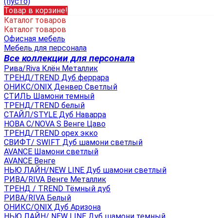
(пусто)
Товар в корзине!
Каталог товаров
Каталог товаров
Офисная мебель
Мебель для персонала
Все коллекции для персонала
Рива/Riva Клён Металлик
ТРЕНД/TREND Дуб феррара
ОНИКС/ONIX Денвер Светлый
СТИЛЬ Шамони темный
ТРЕНД/TREND белый
СТАЙЛ/STYLE Дуб Наварра
НОВА С/NOVA S Венге Цаво
ТРЕНД/TREND орех экко
СВИФТ/ SWIFT Дуб шамони светлый
AVANCE Шамони светлый
AVANCE Венге
НЬЮ ЛАЙН/NEW LINE Дуб шамони светлый
РИВА/RIVA Венге Металлик
TРЕНД / TREND Тёмный дуб
РИВА/RIVA Белый
ОНИКС/ONIX Дуб Аризона
НЬЮ ЛАЙН/ NEW LINE Дуб шамони темный