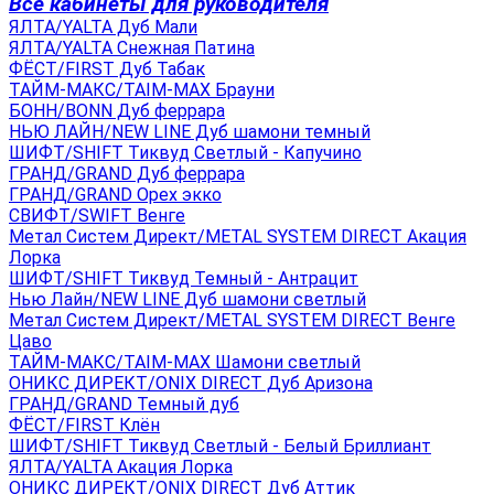
Все кабинеты для руководителя
ЯЛТА/YALTA Дуб Мали
ЯЛТА/YALTA Снежная Патина
ФЁСТ/FIRST Дуб Табак
ТАЙМ-МАКС/TAIM-MAX Брауни
БОНН/BONN Дуб феррара
НЬЮ ЛАЙН/NEW LINE Дуб шамони темный
ШИФТ/SHIFT Тиквуд Светлый - Капучино
ГРАНД/GRAND Дуб феррара
ГРАНД/GRAND Орех экко
СВИФТ/SWIFT Венге
Метал Систем Директ/METAL SYSTEM DIRECT Акация
Лорка
ШИФТ/SHIFT Тиквуд Темный - Антрацит
Нью Лайн/NEW LINE Дуб шамони светлый
Метал Систем Директ/METAL SYSTEM DIRECT Венге
Цаво
ТАЙМ-МАКС/TAIM-MAX Шамони светлый
ОНИКС ДИРЕКТ/ONIX DIRECT Дуб Аризона
ГРАНД/GRAND Темный дуб
ФЁСТ/FIRST Клён
ШИФТ/SHIFT Тиквуд Светлый - Белый Бриллиант
ЯЛТА/YALTA Акация Лорка
ОНИКС ДИРЕКТ/ONIX DIRECT Дуб Аттик