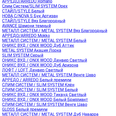
АРРЕДО/ARREDO Romano
Слим Систем/SLIM SYSTEM Орех
СТАЙЛ/STYLE Белый
НОВА С/NOVA S Бук Артизан
СТАЙЛ/STYLE Вяз Благородный
AVANCE Шамони темный
МЕТАЛЛ СИСТЕМ / METAL SYSTEM Вяз Благородный
АРРЕДО/ARREDO Mokko
МЕТАЛЛ СИСТЕМ / METAL SYSTEM Белый
ОНИКС ВУД / ONIX WOOD Дуб Аттик
METAL SYSTEM Акация Лорка
SLIM SYSTEM Серый
ОНИКС ВУД / ONIX WOOD Денвер Светлый
ОНИКС ВУД / ONIX WOOD Дуб Аризона
ЛОФТ / LOFT Денвер Светлый
МЕТАЛЛ СИСТЕМ / METAL SYSTEM Венге Цаво
АРРЕДО / ARREDO Белый премиум
СЛИМ СИСТЕМ / SLIM SYSTEM Клён
СЛИМ СИСТЕМ / SLIM SYSTEM Белый
ОНИКС ВУД / ONIX WOOD Тиквуд Светлый
ОНИКС ВУД / ONIX WOOD Белый Бриллиант
СЛИМ СИСТЕМ / SLIM SYSTEM Венге Цаво
GLOSS Белый премиум
МЕТАЛЛ СИСТЕМ / METAL SYSTEM Дуб Наварра