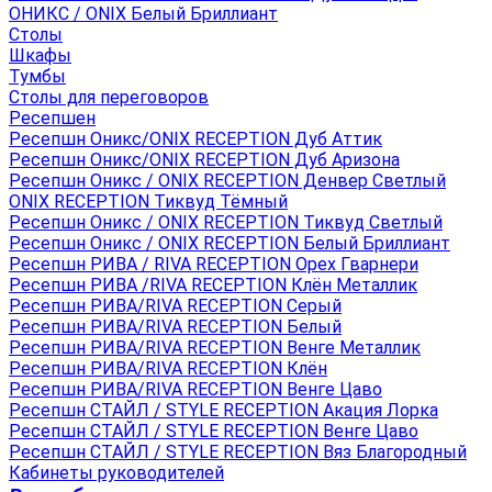
ОНИКС / ONIX Белый Бриллиант
Столы
Шкафы
Тумбы
Столы для переговоров
Ресепшен
Ресепшн Оникс/ONIX RECEPTION Дуб Аттик
Ресепшн Оникс/ONIX RECEPTION Дуб Аризона
Ресепшн Оникс / ONIX RECEPTION Денвер Светлый
ONIX RECEPTION Тиквуд Тёмный
Ресепшн Оникс / ONIX RECEPTION Тиквуд Светлый
Ресепшн Оникс / ONIX RECEPTION Белый Бриллиант
Ресепшн РИВА / RIVA RECEPTION Орех Гварнери
Ресепшн РИВА /RIVA RECEPTION Клён Металлик
Ресепшн РИВА/RIVA RECEPTION Серый
Ресепшн РИВА/RIVA RECEPTION Белый
Ресепшн РИВА/RIVA RECEPTION Венге Металлик
Ресепшн РИВА/RIVA RECEPTION Клён
Ресепшн РИВА/RIVA RECEPTION Венге Цаво
Ресепшн СТАЙЛ / STYLE RECEPTION Акация Лорка
Ресепшн СТАЙЛ / STYLE RECEPTION Венге Цаво
Ресепшн СТАЙЛ / STYLE RECEPTION Вяз Благородный
Кабинеты руководителей