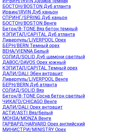
ИРВИН/IRVIN Дезира темная
БОСТОН/BOSTON Дуб атланта
Ирвин/IRVIN Дуб каньон
СПРИНГ/SPRING Дуб каньон
БОСТОН/BOSTON Венге
Бетон/B-TONE Вяз бетон темный
КЭПИТАЛ/CAPITAL Дуб атланта
Ливерпуль/LIVERPOOL Орех
БЕРН/BERN Темный орех
ВЕНА/VIENNA Белый
СОЛИД/SOLID Дуб шамони светлый
ДАВОС/DAVOS Орех южный
КЭПИТАЛ/CAPITAL Темный орех
ДАЛИ/DALI Эбен антрацит
Ливерпуль/LIVERPOOL Венге
БЕРН/BERN Дуб атланта
СОЛИД/SOLID Вяз
Бетон/B-TONE Сосна бетон светлый
ЧИКАГО/CHICAGO Венге
ДАЛИ/DALI Орех антрацит
АСТИ/ASTI Вяз/белый
МОНЗА/MONZA Венге
ГАРВАРД/HARVARD Орех английский
МИНИСТРИ/MINISTRY Орех