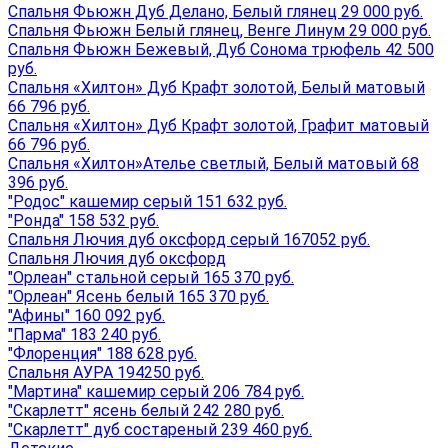
Спальня Фьюжн Дуб Делано, Белый глянец 29 000 руб.
Спальня Фьюжн Белый глянец, Венге Линум 29 000 руб.
Спальня Фьюжн Бежевый, Дуб Сонома трюфель 42 500
руб.
Спальня «Хилтон» Дуб Крафт золотой, Белый матовый
66 796 руб.
Спальня «Хилтон» Дуб Крафт золотой, Графит матовый
66 796 руб.
Спальня «Хилтон»Ателье светлый, Белый матовый 68
396 руб.
"Родос" кашемир серый 151 632 руб.
"Ронда" 158 532 руб.
Спальня Лючия дуб оксфорд серый 167052 руб.
Спальня Лючия дуб оксфорд
"Орлеан" стальной серый 165 370 руб.
"Орлеан" Ясень белый 165 370 руб.
"Афины" 160 092 руб.
"Парма" 183 240 руб.
"Флоренция" 188 628 руб.
Спальня АУРА 194250 руб.
"Мартина" кашемир серый 206 784 руб.
"Скарлетт" ясень белый 242 280 руб.
"Скарлетт" дуб состареный 239 460 руб.