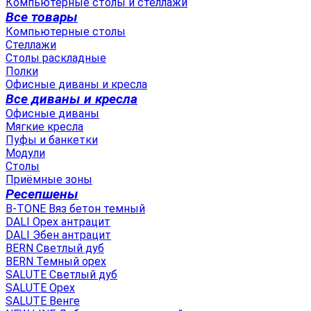
Компьютерные столы и стеллажи
Все товары
Компьютерные столы
Стеллажи
Столы раскладные
Полки
Офисные диваны и кресла
Все диваны и кресла
Офисные диваны
Мягкие кресла
Пуфы и банкетки
Модули
Столы
Приёмные зоны
Ресепшены
B-TONE Вяз бетон темный
DALI Орех антрацит
DALI Эбен антрацит
BERN Светлый дуб
BERN Темный орех
SALUTE Светлый дуб
SALUTE Орех
SALUTE Венге