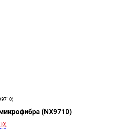
X9710)
-микрофибра (NX9710)