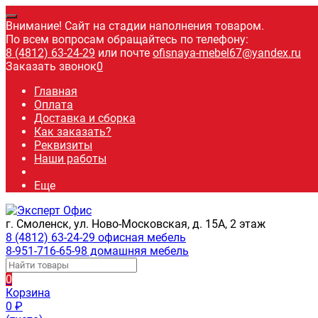
Внимание! Сайт на стадии наполнения товаром.
По всем вопросам обращайтесь по телефону:
8 (4812) 63-24-29
или почте
ofisnaya-mebel67@yandex.ru
Заказать звонок
0
Главная
Оплата
Доставка и сборка
Как заказать?
Реквизиты
Наши работы
Еще
г. Смоленск, ул. Ново-Московская, д. 15А, 2 этаж
8 (4812) 63-24-29 офисная мебель
8-951-716-65-98 домашняя мебель
0
Корзина
0
₽