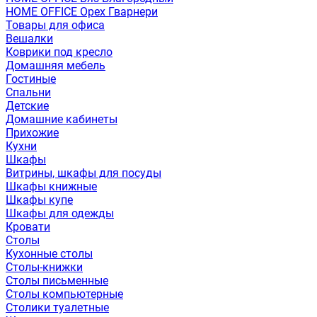
HOME OFFICE Орех Гварнери
Товары для офиса
Вешалки
Коврики под кресло
Домашняя мебель
Гостиные
Спальни
Детские
Домашние кабинеты
Прихожие
Кухни
Шкафы
Витрины, шкафы для посуды
Шкафы книжные
Шкафы купе
Шкафы для одежды
Кровати
Столы
Кухонные столы
Столы-книжки
Столы письменные
Столы компьютерные
Столики туалетные