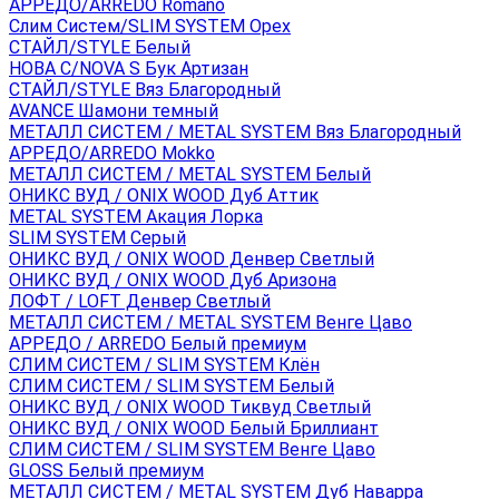
АРРЕДО/ARREDO Romano
Слим Систем/SLIM SYSTEM Орех
СТАЙЛ/STYLE Белый
НОВА С/NOVA S Бук Артизан
СТАЙЛ/STYLE Вяз Благородный
AVANCE Шамони темный
МЕТАЛЛ СИСТЕМ / METAL SYSTEM Вяз Благородный
АРРЕДО/ARREDO Mokko
МЕТАЛЛ СИСТЕМ / METAL SYSTEM Белый
ОНИКС ВУД / ONIX WOOD Дуб Аттик
METAL SYSTEM Акация Лорка
SLIM SYSTEM Серый
ОНИКС ВУД / ONIX WOOD Денвер Светлый
ОНИКС ВУД / ONIX WOOD Дуб Аризона
ЛОФТ / LOFT Денвер Светлый
МЕТАЛЛ СИСТЕМ / METAL SYSTEM Венге Цаво
АРРЕДО / ARREDO Белый премиум
СЛИМ СИСТЕМ / SLIM SYSTEM Клён
СЛИМ СИСТЕМ / SLIM SYSTEM Белый
ОНИКС ВУД / ONIX WOOD Тиквуд Светлый
ОНИКС ВУД / ONIX WOOD Белый Бриллиант
СЛИМ СИСТЕМ / SLIM SYSTEM Венге Цаво
GLOSS Белый премиум
МЕТАЛЛ СИСТЕМ / METAL SYSTEM Дуб Наварра