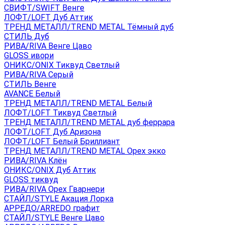
СВИФТ/SWIFT Венге
ЛОФТ/LOFT Дуб Аттик
ТРЕНД МЕТАЛЛ/TREND METAL Тёмный дуб
СТИЛЬ Дуб
РИВА/RIVA Венге Цаво
GLOSS ивори
ОНИКС/ONIX Тиквуд Светлый
РИВА/RIVA Серый
СТИЛЬ Венге
AVANСE Белый
ТРЕНД МЕТАЛЛ/TREND METAL Белый
ЛОФТ/LOFT Тиквуд Светлый
ТРЕНД МЕТАЛЛ/TREND METAL дуб феррара
ЛОФТ/LOFT Дуб Аризона
ЛОФТ/LOFT Белый Бриллиант
ТРЕНД МЕТАЛЛ/TREND METAL Орех экко
РИВА/RIVA Клён
ОНИКС/ONIX Дуб Аттик
GLOSS тиквуд
РИВА/RIVA Орех Гварнери
СТАЙЛ/STYLE Акация Лорка
АРРЕДО/ARREDO графит
СТАЙЛ/STYLE Венге Цаво