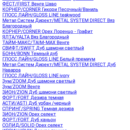
ФЁСТ/FIRST Венге Цаво
КОРНЕР/CORNER Гикори Песочный/Ваниль
ГЛОСС ЛАЙН/GLOSS LINE teakwood
Метал Систем Директ/METAL SYSTEM DIRECT Вяз
Благородный
КОРНЕР/CORNER Орех Лоренцо - Графит
ЯЛТА/YALTA Вяз Благородный
ТАЙМ-МАКС/TAIM-MAX Венге
СВИФТ/SWIFT Дуб шамони светлый
БОНН/BONN Темный дуб
ГЛОСС ЛАЙН/GLOSS LINE Белый премиум
Метал Систем Директ/METAL SYSTEM DIRECT Дуб
Наварра
ГЛОСС ЛАЙН/GLOSS LINE ivory
Зум/ZOOM Дуб шамони светлый
Зум/ZOOM Венге
ЗИОН/ZION Дуб шамони светлый
ФОРТ/FORT Дезира темная
АСТИ/ASTI Дуб урбан /черный
СПРИНГ/SPRING Темная дезира
ЗИОН/ZION Орех селект
ФОРТ/FORT Дуб каньон
СОЛИД/SOLID Орех селект