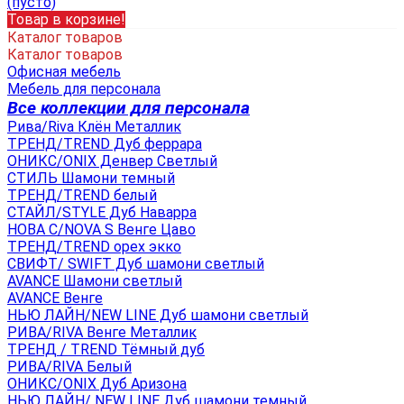
(пусто)
Товар в корзине!
Каталог товаров
Каталог товаров
Офисная мебель
Мебель для персонала
Все коллекции для персонала
Рива/Riva Клён Металлик
ТРЕНД/TREND Дуб феррара
ОНИКС/ONIX Денвер Светлый
СТИЛЬ Шамони темный
ТРЕНД/TREND белый
СТАЙЛ/STYLE Дуб Наварра
НОВА С/NOVA S Венге Цаво
ТРЕНД/TREND орех экко
СВИФТ/ SWIFT Дуб шамони светлый
AVANCE Шамони светлый
AVANCE Венге
НЬЮ ЛАЙН/NEW LINE Дуб шамони светлый
РИВА/RIVA Венге Металлик
TРЕНД / TREND Тёмный дуб
РИВА/RIVA Белый
ОНИКС/ONIX Дуб Аризона
НЬЮ ЛАЙН/ NEW LINE Дуб шамони темный