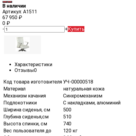
В наличии
Артикул:
А1511
67 950
₽
0
₽
-
+
Купить
Характеристики
Отзывы
0
Код товара изготовителя
УЧ-00000518
Материал
натуральная кожа
Механизм качания
Синхромеханизм
Подлокотники
С накладками, алюминий
Ширина сиденья, см
500
Глубина сиденья,см
510
Высота спинки, см
740
Вес пользователя до
120 кг