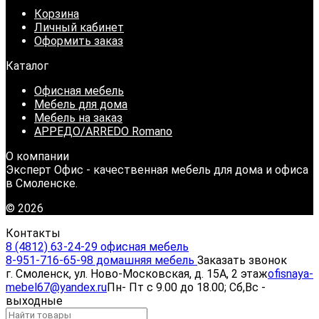
Корзина
Личный кабинет
Оформить заказ
Каталог
Офисная мебель
Мебель для дома
Мебель на заказ
АРРЕДО/ARREDO Romano
О компании
Эксперт Офис - качественная мебель для дома и офиса
в Смоленске.
© 2026
Контакты
8 (4812) 63-24-29 офисная мебель
8-951-716-65-98 домашняя мебель
Заказать звонок
г. Смоленск, ул. Ново-Московская, д. 15А, 2 этаж
ofisnaya-
mebel67@yandex.ru
Пн- Пт с 9.00 до 18.00; Сб,Вс -
выходные