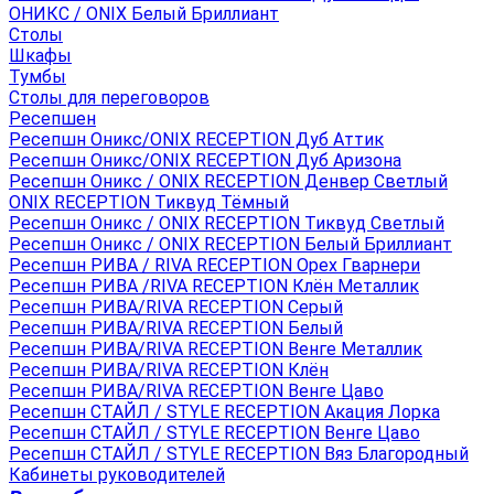
ОНИКС / ONIX Белый Бриллиант
Столы
Шкафы
Тумбы
Столы для переговоров
Ресепшен
Ресепшн Оникс/ONIX RECEPTION Дуб Аттик
Ресепшн Оникс/ONIX RECEPTION Дуб Аризона
Ресепшн Оникс / ONIX RECEPTION Денвер Светлый
ONIX RECEPTION Тиквуд Тёмный
Ресепшн Оникс / ONIX RECEPTION Тиквуд Светлый
Ресепшн Оникс / ONIX RECEPTION Белый Бриллиант
Ресепшн РИВА / RIVA RECEPTION Орех Гварнери
Ресепшн РИВА /RIVA RECEPTION Клён Металлик
Ресепшн РИВА/RIVA RECEPTION Серый
Ресепшн РИВА/RIVA RECEPTION Белый
Ресепшн РИВА/RIVA RECEPTION Венге Металлик
Ресепшн РИВА/RIVA RECEPTION Клён
Ресепшн РИВА/RIVA RECEPTION Венге Цаво
Ресепшн СТАЙЛ / STYLE RECEPTION Акация Лорка
Ресепшн СТАЙЛ / STYLE RECEPTION Венге Цаво
Ресепшн СТАЙЛ / STYLE RECEPTION Вяз Благородный
Кабинеты руководителей