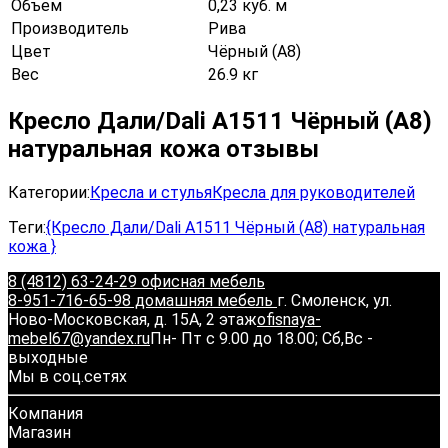
Объем
0,23 куб. м
Производитель
Рива
Цвет
Чёрный (А8)
Вес
26.9 кг
Кресло Дали/Dali А1511 Чёрный (А8)
натуральная кожа отзывы
Категории:
Кресла и стулья
Кресла для руководителей
Теги:
{Кресло Дали/Dali А1511 Чёрный (А8) натуральная
кожа }
8 (4812) 63-24-29 офисная мебель
8-951-716-65-98 домашняя мебель
г. Смоленск, ул.
Ново-Московская, д. 15А, 2 этаж
ofisnaya-
mebel67@yandex.ru
Пн- Пт с 9.00 до 18.00; Сб,Вс -
выходные
Мы в соц.сетях
Компания
Магазин