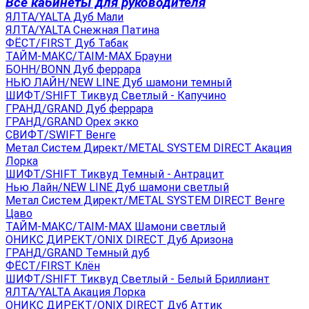
Все кабинеты для руководителя
ЯЛТА/YALTA Дуб Мали
ЯЛТА/YALTA Снежная Патина
ФЁСТ/FIRST Дуб Табак
ТАЙМ-МАКС/TAIM-MAX Брауни
БОНН/BONN Дуб феррара
НЬЮ ЛАЙН/NEW LINE Дуб шамони темный
ШИФТ/SHIFT Тиквуд Светлый - Капучино
ГРАНД/GRAND Дуб феррара
ГРАНД/GRAND Орех экко
СВИФТ/SWIFT Венге
Метал Систем Директ/METAL SYSTEM DIRECT Акация
Лорка
ШИФТ/SHIFT Тиквуд Темный - Антрацит
Нью Лайн/NEW LINE Дуб шамони светлый
Метал Систем Директ/METAL SYSTEM DIRECT Венге
Цаво
ТАЙМ-МАКС/TAIM-MAX Шамони светлый
ОНИКС ДИРЕКТ/ONIX DIRECT Дуб Аризона
ГРАНД/GRAND Темный дуб
ФЁСТ/FIRST Клён
ШИФТ/SHIFT Тиквуд Светлый - Белый Бриллиант
ЯЛТА/YALTA Акация Лорка
ОНИКС ДИРЕКТ/ONIX DIRECT Дуб Аттик