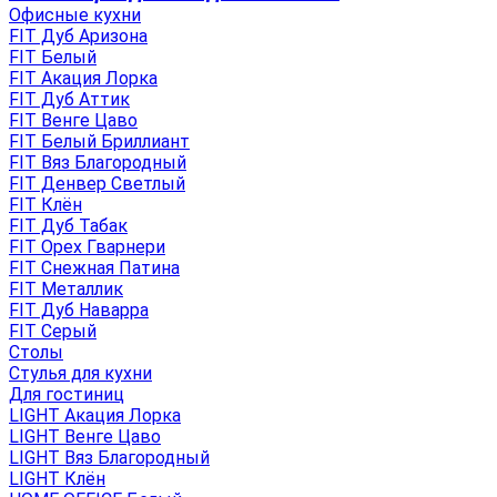
Офисные кухни
FIT Дуб Аризона
FIT Белый
FIT Акация Лорка
FIT Дуб Аттик
FIT Венге Цаво
FIT Белый Бриллиант
FIT Вяз Благородный
FIT Денвер Светлый
FIT Клён
FIT Дуб Табак
FIT Орех Гварнери
FIT Снежная Патина
FIT Металлик
FIT Дуб Наварра
FIT Серый
Столы
Стулья для кухни
Для гостиниц
LIGHT Акация Лорка
LIGHT Венге Цаво
LIGHT Вяз Благородный
LIGHT Клён