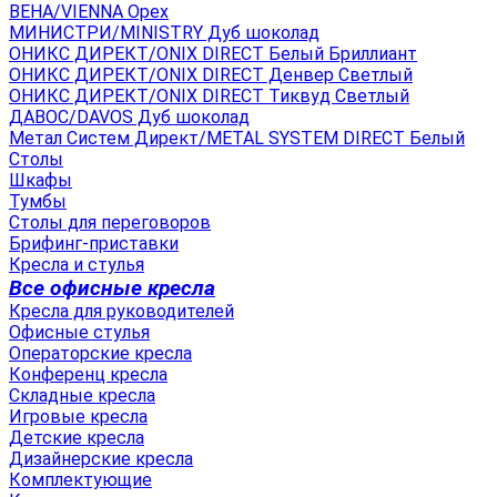
ВЕНА/VIENNA Орех
МИНИСТРИ/MINISTRY Дуб шоколад
ОНИКС ДИРЕКТ/ONIX DIRECT Белый Бриллиант
ОНИКС ДИРЕКТ/ONIX DIRECT Денвер Светлый
ОНИКС ДИРЕКТ/ONIX DIRECT Тиквуд Светлый
ДАВОС/DAVOS Дуб шоколад
Метал Систем Директ/METAL SYSTEM DIRECT Белый
Столы
Шкафы
Тумбы
Столы для переговоров
Брифинг-приставки
Кресла и стулья
Все офисные кресла
Кресла для руководителей
Офисные стулья
Операторские кресла
Конференц кресла
Складные кресла
Игровые кресла
Детские кресла
Дизайнерские кресла
Комплектующие