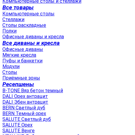
Компьютерные столы и стеллажи
Все товары
Компьютерные столы
Стеллажи
Столы раскладные
Полки
Офисные диваны и кресла
Все диваны и кресла
Офисные диваны
Мягкие кресла
Пуфы и банкетки
Модули
Столы
Приёмные зоны
Ресепшены
B-TONE Вяз бетон темный
DALI Орех антрацит
DALI Эбен антрацит
BERN Светлый дуб
BERN Темный орех
SALUTE Светлый дуб
SALUTE Орех
SALUTE Венге