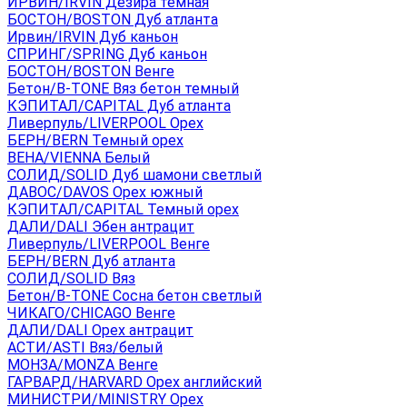
ИРВИН/IRVIN Дезира темная
БОСТОН/BOSTON Дуб атланта
Ирвин/IRVIN Дуб каньон
СПРИНГ/SPRING Дуб каньон
БОСТОН/BOSTON Венге
Бетон/B-TONE Вяз бетон темный
КЭПИТАЛ/CAPITAL Дуб атланта
Ливерпуль/LIVERPOOL Орех
БЕРН/BERN Темный орех
ВЕНА/VIENNA Белый
СОЛИД/SOLID Дуб шамони светлый
ДАВОС/DAVOS Орех южный
КЭПИТАЛ/CAPITAL Темный орех
ДАЛИ/DALI Эбен антрацит
Ливерпуль/LIVERPOOL Венге
БЕРН/BERN Дуб атланта
СОЛИД/SOLID Вяз
Бетон/B-TONE Сосна бетон светлый
ЧИКАГО/CHICAGO Венге
ДАЛИ/DALI Орех антрацит
АСТИ/ASTI Вяз/белый
МОНЗА/MONZA Венге
ГАРВАРД/HARVARD Орех английский
МИНИСТРИ/MINISTRY Орех