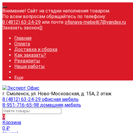
Внимание! Сайт на стадии наполнения товаром.
По всем вопросам обращайтесь по телефону:
8 (4812) 63-24-29
или почте
ofisnaya-mebel67@yandex.ru
Заказать звонок
0
Главная
Оплата
Доставка и сборка
Как заказать?
Реквизиты
Наши работы
Еще
г. Смоленск, ул. Ново-Московская, д. 15А, 2 этаж
8 (4812) 63-24-29 офисная мебель
8-951-716-65-98 домашняя мебель
0
Корзина
0
₽