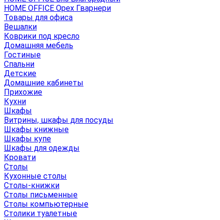
HOME OFFICE Орех Гварнери
Товары для офиса
Вешалки
Коврики под кресло
Домашняя мебель
Гостиные
Спальни
Детские
Домашние кабинеты
Прихожие
Кухни
Шкафы
Витрины, шкафы для посуды
Шкафы книжные
Шкафы купе
Шкафы для одежды
Кровати
Столы
Кухонные столы
Столы-книжки
Столы письменные
Столы компьютерные
Столики туалетные