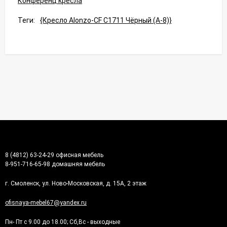
Конференц кресла
Теги:
{Кресло Alonzo-CF C1711 Чёрный (А-8)}
8 (4812) 63-24-29 офисная мебель
8-951-716-65-98 домашняя мебель
г. Смоленск, ул. Ново-Московская, д. 15А, 2 этаж
ofisnaya-mebel67@yandex.ru
Пн- Пт с 9.00 до 18.00; Сб,Вс - выходные