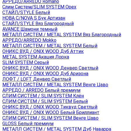
АРРЕДО/ARREDO Romano
Слим Систем/SLIM SYSTEM Орех
СТАЙЛ/STYLE Белый
НОВА С/NOVA S Бук Артизан
СТАЙЛ/STYLE Вяз Благородный
AVANCE Шамони темный
МЕТАЛЛ СИСТЕМ / METAL SYSTEM Вяз Благородный
АРРЕДО/ARREDO Mokko
МЕТАЛЛ СИСТЕМ / METAL SYSTEM Белый
ОНИКС ВУД / ONIX WOOD Дуб Аттик
METAL SYSTEM Акация Лорка
SLIM SYSTEM Серый
ОНИКС ВУД / ONIX WOOD Денвер Светлый
ОНИКС ВУД / ONIX WOOD Дуб Аризона
ЛОФТ / LOFT Денвер Светлый
МЕТАЛЛ СИСТЕМ / METAL SYSTEM Венге Цаво
АРРЕДО / ARREDO Белый премиум
СЛИМ СИСТЕМ / SLIM SYSTEM Клён
СЛИМ СИСТЕМ / SLIM SYSTEM Белый
ОНИКС ВУД / ONIX WOOD Тиквуд Светлый
ОНИКС ВУД / ONIX WOOD Белый Бриллиант
СЛИМ СИСТЕМ / SLIM SYSTEM Венге Цаво
GLOSS Белый премиум
МЕТАЛЛ СИСТЕМ / METAL SYSTEM Дуб Наварра