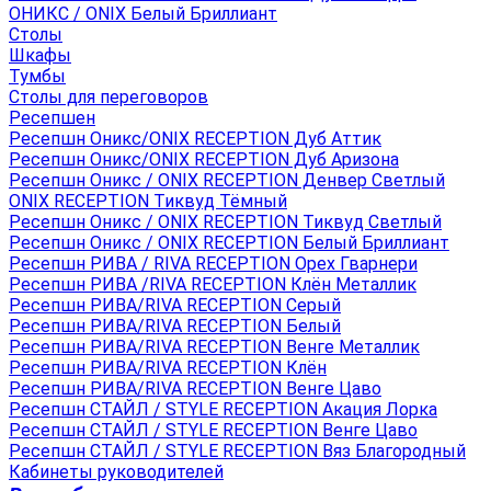
ОНИКС / ONIX Белый Бриллиант
Столы
Шкафы
Тумбы
Столы для переговоров
Ресепшен
Ресепшн Оникс/ONIX RECEPTION Дуб Аттик
Ресепшн Оникс/ONIX RECEPTION Дуб Аризона
Ресепшн Оникс / ONIX RECEPTION Денвер Светлый
ONIX RECEPTION Тиквуд Тёмный
Ресепшн Оникс / ONIX RECEPTION Тиквуд Светлый
Ресепшн Оникс / ONIX RECEPTION Белый Бриллиант
Ресепшн РИВА / RIVA RECEPTION Орех Гварнери
Ресепшн РИВА /RIVA RECEPTION Клён Металлик
Ресепшн РИВА/RIVA RECEPTION Серый
Ресепшн РИВА/RIVA RECEPTION Белый
Ресепшн РИВА/RIVA RECEPTION Венге Металлик
Ресепшн РИВА/RIVA RECEPTION Клён
Ресепшн РИВА/RIVA RECEPTION Венге Цаво
Ресепшн СТАЙЛ / STYLE RECEPTION Акация Лорка
Ресепшн СТАЙЛ / STYLE RECEPTION Венге Цаво
Ресепшн СТАЙЛ / STYLE RECEPTION Вяз Благородный
Кабинеты руководителей