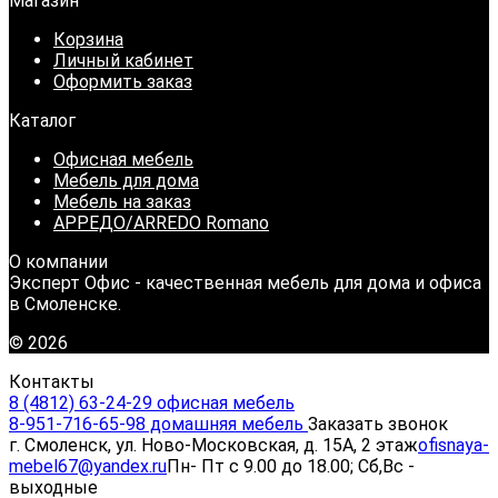
Магазин
Корзина
Личный кабинет
Оформить заказ
Каталог
Офисная мебель
Мебель для дома
Мебель на заказ
АРРЕДО/ARREDO Romano
О компании
Эксперт Офис - качественная мебель для дома и офиса
в Смоленске.
© 2026
Контакты
8 (4812) 63-24-29 офисная мебель
8-951-716-65-98 домашняя мебель
Заказать звонок
г. Смоленск, ул. Ново-Московская, д. 15А, 2 этаж
ofisnaya-
mebel67@yandex.ru
Пн- Пт с 9.00 до 18.00; Сб,Вс -
выходные