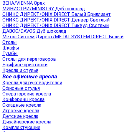
ВЕНА/VIENNA Орех
МИНИСТРИ/MINISTRY Дуб шоколад
ОНИКС ДИРЕКТ/ONIX DIRECT Белый Бриллиант
ОНИКС ДИРЕКТ/ONIX DIRECT Денвер Светлый
ОНИКС ДИРЕКТ/ONIX DIRECT Тиквуд Светлый
ДАВОС/DAVOS Дуб шоколад
Метал Систем Директ/METAL SYSTEM DIRECT Белый
Столы
Шкафы
Тумбы
Столы для переговоров
Брифинг-приставки
Кресла и стулья
Все офисные кресла
Кресла для руководителей
Офисные стулья
Операторские кресла
Конференц кресла
Складные кресла
Игровые кресла
Детские кресла
Дизайнерские кресла
Комплектующие