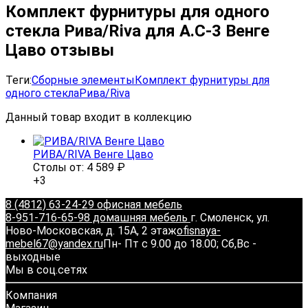
Комплект фурнитуры для одного
стекла Рива/Riva для А.С-3 Венге
Цаво отзывы
Теги:
Сборные элементы
Комплект фурнитуры для
одного стекла
Рива/Riva
Данный товар входит в коллекцию
РИВА/RIVA Венге Цаво
Столы от:
4 589
₽
+3
8 (4812) 63-24-29 офисная мебель
8-951-716-65-98 домашняя мебель
г. Смоленск, ул.
Ново-Московская, д. 15А, 2 этаж
ofisnaya-
mebel67@yandex.ru
Пн- Пт с 9.00 до 18.00; Сб,Вс -
выходные
Мы в соц.сетях
Компания