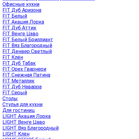
Офисные кухни
FIT Дуб Аризона
FIT Белый
FIT Акация Лорка
FIT Дуб Аттик
FIT Венге Цаво
FIT Белый Бриллиант
FIT Вяз Благородный
FIT Денвер Светлый
FIT Клён
FIT Дуб Табак
FIT Орех Гварнери
FIT Снежная Патина
FIT Металлик
FIT Дуб Наварра
FIT Серый
Столы
Стулья для кухни
Для гостиниц
LIGHT Акация Лорка
LIGHT Венге Цаво
LIGHT Вяз Благородный
LIGHT Клён