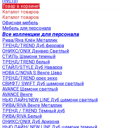
(пусто)
Товар в корзине!
Каталог товаров
Каталог товаров
Офисная мебель
Мебель для персонала
Все коллекции для персонала
Рива/Riva Клён Металлик
ТРЕНД/TREND Дуб феррара
ОНИКС/ONIX Денвер Светлый
СТИЛЬ Шамони темный
ТРЕНД/TREND белый
СТАЙЛ/STYLE Дуб Наварра
НОВА С/NOVA S Венге Цаво
ТРЕНД/TREND орех экко
СВИФТ/ SWIFT Дуб шамони светлый
AVANCE Шамони светлый
AVANCE Венге
НЬЮ ЛАЙН/NEW LINE Дуб шамони светлый
РИВА/RIVA Венге Металлик
TРЕНД / TREND Тёмный дуб
РИВА/RIVA Белый
ОНИКС/ONIX Дуб Аризона
НЬЮ ЛАЙН/ NEW LINE Дуб шамони темный