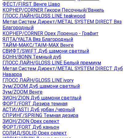
ФЁСТ/FIRST Венге Цаво
КОРНЕР/CORNER Гикори Песочный/Ваниль
ГЛОСС ЛАЙН/GLOSS LINE teakwood
Метал Систем Директ/METAL SYSTEM DIRECT Вяз
Благородный
КОРНЕР/CORNER Орех Лоренцо - Графит
ЯЛТА/YALTA Вяз Благородный
ТАЙМ-МАКС/TAIM-MAX Венге
СВИФТ/SWIFT Дуб шамони светлый
БОНН/BONN Темный дуб
ГЛОСС ЛАЙН/GLOSS LINE Белый премиум
Метал Систем Директ/METAL SYSTEM DIRECT Дуб
Наварра
ГЛОСС ЛАЙН/GLOSS LINE ivory
Зум/ZOOM Дуб шамони светлый
Зум/ZOOM Венге
ЗИОН/ZION Дуб шамони светлый
ФОРТ/FORT Дезира темная
АСТИ/ASTI Дуб урбан /черный
СПРИНГ/SPRING Темная дезира
ЗИОН/ZION Орех селект
ФОРТ/FORT Дуб каньон
СОЛИД/SOLID Орех селект