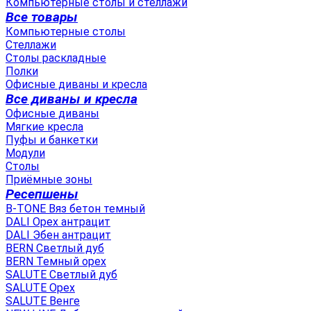
Компьютерные столы и стеллажи
Все товары
Компьютерные столы
Стеллажи
Столы раскладные
Полки
Офисные диваны и кресла
Все диваны и кресла
Офисные диваны
Мягкие кресла
Пуфы и банкетки
Модули
Столы
Приёмные зоны
Ресепшены
B-TONE Вяз бетон темный
DALI Орех антрацит
DALI Эбен антрацит
BERN Светлый дуб
BERN Темный орех
SALUTE Светлый дуб
SALUTE Орех
SALUTE Венге