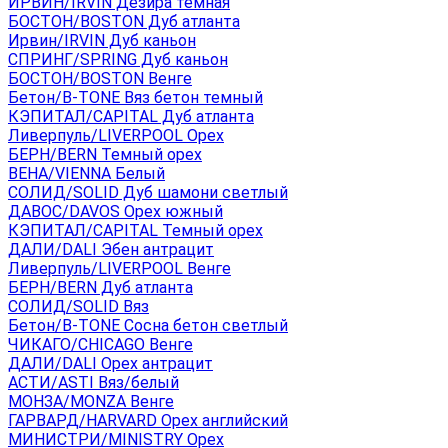
ИРВИН/IRVIN Дезира темная
БОСТОН/BOSTON Дуб атланта
Ирвин/IRVIN Дуб каньон
СПРИНГ/SPRING Дуб каньон
БОСТОН/BOSTON Венге
Бетон/B-TONE Вяз бетон темный
КЭПИТАЛ/CAPITAL Дуб атланта
Ливерпуль/LIVERPOOL Орех
БЕРН/BERN Темный орех
ВЕНА/VIENNA Белый
СОЛИД/SOLID Дуб шамони светлый
ДАВОС/DAVOS Орех южный
КЭПИТАЛ/CAPITAL Темный орех
ДАЛИ/DALI Эбен антрацит
Ливерпуль/LIVERPOOL Венге
БЕРН/BERN Дуб атланта
СОЛИД/SOLID Вяз
Бетон/B-TONE Сосна бетон светлый
ЧИКАГО/CHICAGO Венге
ДАЛИ/DALI Орех антрацит
АСТИ/ASTI Вяз/белый
МОНЗА/MONZA Венге
ГАРВАРД/HARVARD Орех английский
МИНИСТРИ/MINISTRY Орех