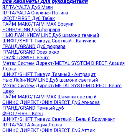
Все кабинеты для руководителя
ЯЛТА/YALTA Дуб Мали
ЯЛТА/YALTA Снежная Патина
ФЁСТ/FIRST Дуб Табак
ТАЙМ-МАКС/TAIM-MAX Брауни
БОНН/BONN Дуб феррара
НЬЮ ЛАЙН/NEW LINE Дуб шамони темный
ШИФТ/SHIFT Тиквуд Светлый - Капучино
ГРАНД/GRAND Дуб феррара
ГРАНД/GRAND Орех экко
СВИФТ/SWIFT Венге
Метал Систем Директ/METAL SYSTEM DIRECT Акация
Лорка
ШИФТ/SHIFT Тиквуд Темный - Антрацит
Нью Лайн/NEW LINE Дуб шамони светлый
Метал Систем Директ/METAL SYSTEM DIRECT Венге
Цаво
ТАЙМ-МАКС/TAIM-MAX Шамони светлый
ОНИКС ДИРЕКТ/ONIX DIRECT Дуб Аризона
ГРАНД/GRAND Темный дуб
ФЁСТ/FIRST Клён
ШИФТ/SHIFT Тиквуд Светлый - Белый Бриллиант
ЯЛТА/YALTA Акация Лорка
ОНИКС ДИРЕКТ/ONIX DIRECT Дуб Аттик