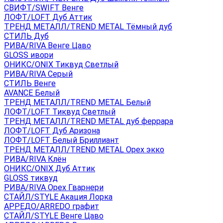
СВИФТ/SWIFT Венге
ЛОФТ/LOFT Дуб Аттик
ТРЕНД МЕТАЛЛ/TREND METAL Тёмный дуб
СТИЛЬ Дуб
РИВА/RIVA Венге Цаво
GLOSS ивори
ОНИКС/ONIX Тиквуд Светлый
РИВА/RIVA Серый
СТИЛЬ Венге
AVANСE Белый
ТРЕНД МЕТАЛЛ/TREND METAL Белый
ЛОФТ/LOFT Тиквуд Светлый
ТРЕНД МЕТАЛЛ/TREND METAL дуб феррара
ЛОФТ/LOFT Дуб Аризона
ЛОФТ/LOFT Белый Бриллиант
ТРЕНД МЕТАЛЛ/TREND METAL Орех экко
РИВА/RIVA Клён
ОНИКС/ONIX Дуб Аттик
GLOSS тиквуд
РИВА/RIVA Орех Гварнери
СТАЙЛ/STYLE Акация Лорка
АРРЕДО/ARREDO графит
СТАЙЛ/STYLE Венге Цаво