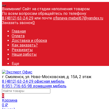
Внимание! Сайт на стадии наполнения товаром.
По всем вопросам обращайтесь по телефону:
8 (4812) 63-24-29
или почте
ofisnaya-mebel67@yandex.ru
Заказать звонок
0
Главная
Оплата
Доставка и сборка
Как заказать?
Реквизиты
Наши работы
Еще
г. Смоленск, ул. Ново-Московская, д. 15А, 2 этаж
8 (4812) 63-24-29 офисная мебель
8-951-716-65-98 домашняя мебель
0
Корзина
0
₽