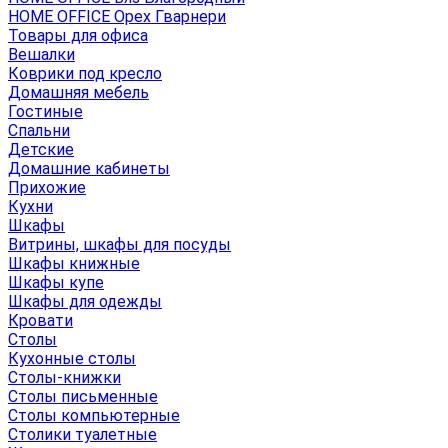
HOME OFFICE Орех Гварнери
Товары для офиса
Вешалки
Коврики под кресло
Домашняя мебель
Гостиные
Спальни
Детские
Домашние кабинеты
Прихожие
Кухни
Шкафы
Витрины, шкафы для посуды
Шкафы книжные
Шкафы купе
Шкафы для одежды
Кровати
Столы
Кухонные столы
Столы-книжки
Столы письменные
Столы компьютерные
Столики туалетные