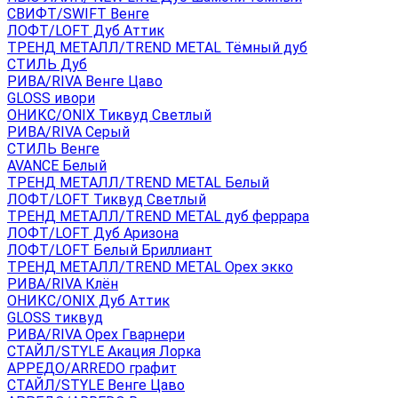
СВИФТ/SWIFT Венге
ЛОФТ/LOFT Дуб Аттик
ТРЕНД МЕТАЛЛ/TREND METAL Тёмный дуб
СТИЛЬ Дуб
РИВА/RIVA Венге Цаво
GLOSS ивори
ОНИКС/ONIX Тиквуд Светлый
РИВА/RIVA Серый
СТИЛЬ Венге
AVANСE Белый
ТРЕНД МЕТАЛЛ/TREND METAL Белый
ЛОФТ/LOFT Тиквуд Светлый
ТРЕНД МЕТАЛЛ/TREND METAL дуб феррара
ЛОФТ/LOFT Дуб Аризона
ЛОФТ/LOFT Белый Бриллиант
ТРЕНД МЕТАЛЛ/TREND METAL Орех экко
РИВА/RIVA Клён
ОНИКС/ONIX Дуб Аттик
GLOSS тиквуд
РИВА/RIVA Орех Гварнери
СТАЙЛ/STYLE Акация Лорка
АРРЕДО/ARREDO графит
СТАЙЛ/STYLE Венге Цаво