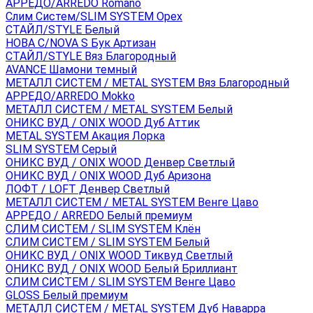
АРРЕДО/ARREDO Romano
Слим Систем/SLIM SYSTEM Орех
СТАЙЛ/STYLE Белый
НОВА С/NOVA S Бук Артизан
СТАЙЛ/STYLE Вяз Благородный
AVANCE Шамони темный
МЕТАЛЛ СИСТЕМ / METAL SYSTEM Вяз Благородный
АРРЕДО/ARREDO Mokko
МЕТАЛЛ СИСТЕМ / METAL SYSTEM Белый
ОНИКС ВУД / ONIX WOOD Дуб Аттик
METAL SYSTEM Акация Лорка
SLIM SYSTEM Серый
ОНИКС ВУД / ONIX WOOD Денвер Светлый
ОНИКС ВУД / ONIX WOOD Дуб Аризона
ЛОФТ / LOFT Денвер Светлый
МЕТАЛЛ СИСТЕМ / METAL SYSTEM Венге Цаво
АРРЕДО / ARREDO Белый премиум
СЛИМ СИСТЕМ / SLIM SYSTEM Клён
СЛИМ СИСТЕМ / SLIM SYSTEM Белый
ОНИКС ВУД / ONIX WOOD Тиквуд Светлый
ОНИКС ВУД / ONIX WOOD Белый Бриллиант
СЛИМ СИСТЕМ / SLIM SYSTEM Венге Цаво
GLOSS Белый премиум
МЕТАЛЛ СИСТЕМ / METAL SYSTEM Дуб Наварра