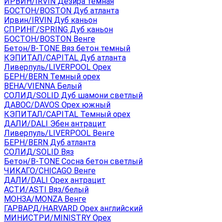
ИРВИН/IRVIN Дезира темная
БОСТОН/BOSTON Дуб атланта
Ирвин/IRVIN Дуб каньон
СПРИНГ/SPRING Дуб каньон
БОСТОН/BOSTON Венге
Бетон/B-TONE Вяз бетон темный
КЭПИТАЛ/CAPITAL Дуб атланта
Ливерпуль/LIVERPOOL Орех
БЕРН/BERN Темный орех
ВЕНА/VIENNA Белый
СОЛИД/SOLID Дуб шамони светлый
ДАВОС/DAVOS Орех южный
КЭПИТАЛ/CAPITAL Темный орех
ДАЛИ/DALI Эбен антрацит
Ливерпуль/LIVERPOOL Венге
БЕРН/BERN Дуб атланта
СОЛИД/SOLID Вяз
Бетон/B-TONE Сосна бетон светлый
ЧИКАГО/CHICAGO Венге
ДАЛИ/DALI Орех антрацит
АСТИ/ASTI Вяз/белый
МОНЗА/MONZA Венге
ГАРВАРД/HARVARD Орех английский
МИНИСТРИ/MINISTRY Орех