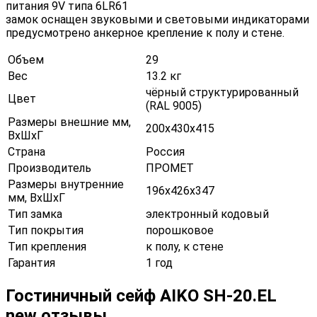
питания 9V типа 6LR61
замок оснащен звуковыми и световыми индикаторами
предусмотрено анкерное крепление к полу и стене.
Объем
29
Вес
13.2 кг
чёрный структурированный
Цвет
(RAL 9005)
Размеры внешние мм,
200х430х415
ВхШхГ
Страна
Россия
Производитель
ПРОМЕТ
Размеры внутренние
196х426х347
мм, ВхШхГ
Тип замка
электронный кодовый
Тип покрытия
порошковое
Тип крепления
к полу, к стене
Гарантия
1 год
Гостиничный сейф AIKO SH-20.EL
new отзывы