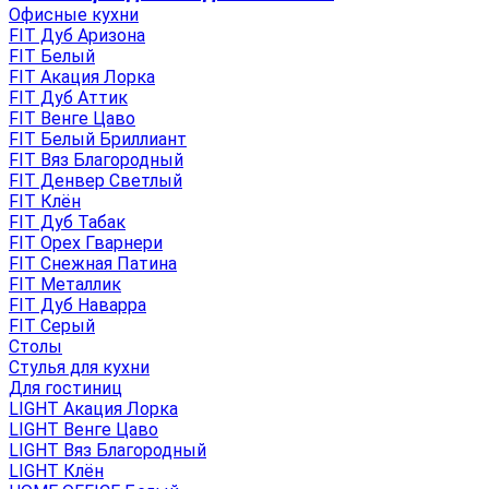
Офисные кухни
FIT Дуб Аризона
FIT Белый
FIT Акация Лорка
FIT Дуб Аттик
FIT Венге Цаво
FIT Белый Бриллиант
FIT Вяз Благородный
FIT Денвер Светлый
FIT Клён
FIT Дуб Табак
FIT Орех Гварнери
FIT Снежная Патина
FIT Металлик
FIT Дуб Наварра
FIT Серый
Столы
Стулья для кухни
Для гостиниц
LIGHT Акация Лорка
LIGHT Венге Цаво
LIGHT Вяз Благородный
LIGHT Клён