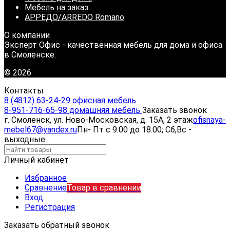
Мебель на заказ
АРРЕДО/ARREDO Romano
О компании
Эксперт Офис - качественная мебель для дома и офиса
в Смоленске.
© 2026
Контакты
8 (4812) 63-24-29 офисная мебель
8-951-716-65-98 домашняя мебель
Заказать звонок
г. Смоленск, ул. Ново-Московская, д. 15А, 2 этаж
ofisnaya-
mebel67@yandex.ru
Пн- Пт с 9.00 до 18.00; Сб,Вс -
выходные
Личный кабинет
Избранное
Сравнение
Товар в сравнении
Вход
Регистрация
Заказать обратный звонок