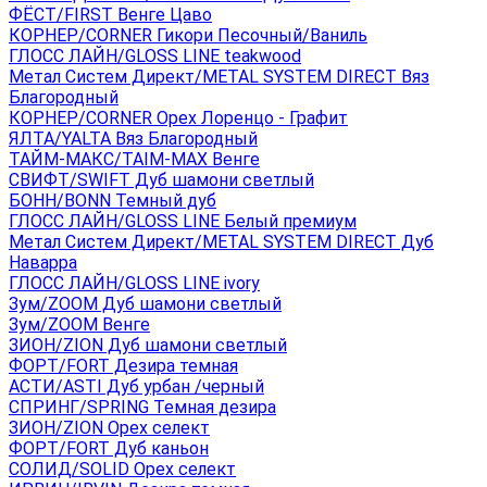
ФЁСТ/FIRST Венге Цаво
КОРНЕР/CORNER Гикори Песочный/Ваниль
ГЛОСС ЛАЙН/GLOSS LINE teakwood
Метал Систем Директ/METAL SYSTEM DIRECT Вяз
Благородный
КОРНЕР/CORNER Орех Лоренцо - Графит
ЯЛТА/YALTA Вяз Благородный
ТАЙМ-МАКС/TAIM-MAX Венге
СВИФТ/SWIFT Дуб шамони светлый
БОНН/BONN Темный дуб
ГЛОСС ЛАЙН/GLOSS LINE Белый премиум
Метал Систем Директ/METAL SYSTEM DIRECT Дуб
Наварра
ГЛОСС ЛАЙН/GLOSS LINE ivory
Зум/ZOOM Дуб шамони светлый
Зум/ZOOM Венге
ЗИОН/ZION Дуб шамони светлый
ФОРТ/FORT Дезира темная
АСТИ/ASTI Дуб урбан /черный
СПРИНГ/SPRING Темная дезира
ЗИОН/ZION Орех селект
ФОРТ/FORT Дуб каньон
СОЛИД/SOLID Орех селект