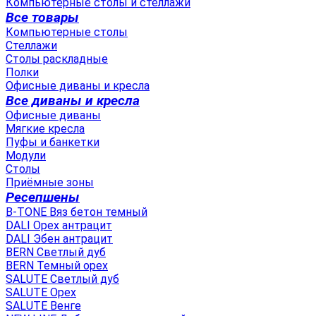
Компьютерные столы и стеллажи
Все товары
Компьютерные столы
Стеллажи
Столы раскладные
Полки
Офисные диваны и кресла
Все диваны и кресла
Офисные диваны
Мягкие кресла
Пуфы и банкетки
Модули
Столы
Приёмные зоны
Ресепшены
B-TONE Вяз бетон темный
DALI Орех антрацит
DALI Эбен антрацит
BERN Светлый дуб
BERN Темный орех
SALUTE Светлый дуб
SALUTE Орех
SALUTE Венге