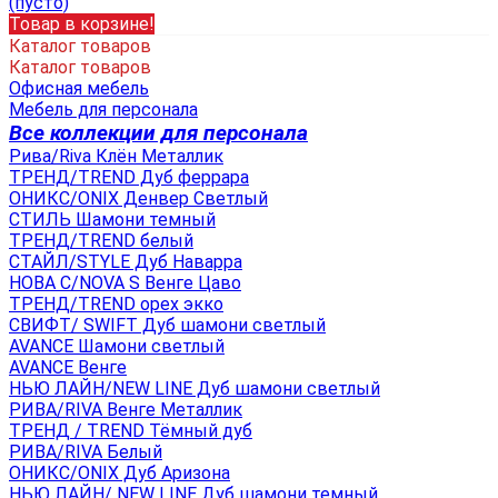
(пусто)
Товар в корзине!
Каталог товаров
Каталог товаров
Офисная мебель
Мебель для персонала
Все коллекции для персонала
Рива/Riva Клён Металлик
ТРЕНД/TREND Дуб феррара
ОНИКС/ONIX Денвер Светлый
СТИЛЬ Шамони темный
ТРЕНД/TREND белый
СТАЙЛ/STYLE Дуб Наварра
НОВА С/NOVA S Венге Цаво
ТРЕНД/TREND орех экко
СВИФТ/ SWIFT Дуб шамони светлый
AVANCE Шамони светлый
AVANCE Венге
НЬЮ ЛАЙН/NEW LINE Дуб шамони светлый
РИВА/RIVA Венге Металлик
TРЕНД / TREND Тёмный дуб
РИВА/RIVA Белый
ОНИКС/ONIX Дуб Аризона
НЬЮ ЛАЙН/ NEW LINE Дуб шамони темный