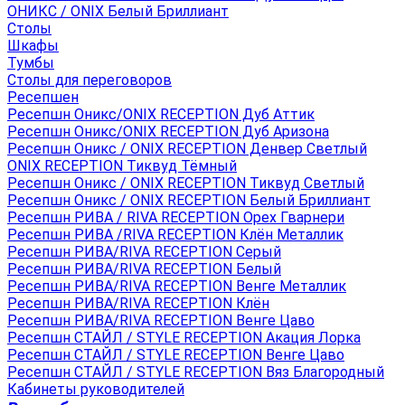
ОНИКС / ONIX Белый Бриллиант
Столы
Шкафы
Тумбы
Столы для переговоров
Ресепшен
Ресепшн Оникс/ONIX RECEPTION Дуб Аттик
Ресепшн Оникс/ONIX RECEPTION Дуб Аризона
Ресепшн Оникс / ONIX RECEPTION Денвер Светлый
ONIX RECEPTION Тиквуд Тёмный
Ресепшн Оникс / ONIX RECEPTION Тиквуд Светлый
Ресепшн Оникс / ONIX RECEPTION Белый Бриллиант
Ресепшн РИВА / RIVA RECEPTION Орех Гварнери
Ресепшн РИВА /RIVA RECEPTION Клён Металлик
Ресепшн РИВА/RIVA RECEPTION Серый
Ресепшн РИВА/RIVA RECEPTION Белый
Ресепшн РИВА/RIVA RECEPTION Венге Металлик
Ресепшн РИВА/RIVA RECEPTION Клён
Ресепшн РИВА/RIVA RECEPTION Венге Цаво
Ресепшн СТАЙЛ / STYLE RECEPTION Акация Лорка
Ресепшн СТАЙЛ / STYLE RECEPTION Венге Цаво
Ресепшн СТАЙЛ / STYLE RECEPTION Вяз Благородный
Кабинеты руководителей