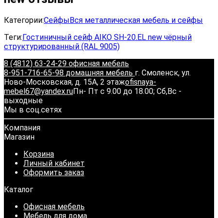
Категории:
Сейфы
Вся металлическая мебель и сейфы
Теги:
Гостиничный сейф AIKO SH-20.EL new чёрный
структурированный (RAL 9005)
8 (4812) 63-24-29 офисная мебель
8-951-716-65-98 домашняя мебель
г. Смоленск, ул.
Ново-Московская, д. 15А, 2 этаж
ofisnaya-
mebel67@yandex.ru
Пн- Пт с 9.00 до 18.00; Сб,Вс -
выходные
Мы в соц.сетях
Компания
Магазин
Корзина
Личный кабинет
Оформить заказ
Каталог
Офисная мебель
Мебель для дома