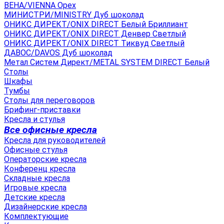
ВЕНА/VIENNA Орех
МИНИСТРИ/MINISTRY Дуб шоколад
ОНИКС ДИРЕКТ/ONIX DIRECT Белый Бриллиант
ОНИКС ДИРЕКТ/ONIX DIRECT Денвер Светлый
ОНИКС ДИРЕКТ/ONIX DIRECT Тиквуд Светлый
ДАВОС/DAVOS Дуб шоколад
Метал Систем Директ/METAL SYSTEM DIRECT Белый
Столы
Шкафы
Тумбы
Столы для переговоров
Брифинг-приставки
Кресла и стулья
Все офисные кресла
Кресла для руководителей
Офисные стулья
Операторские кресла
Конференц кресла
Складные кресла
Игровые кресла
Детские кресла
Дизайнерские кресла
Комплектующие