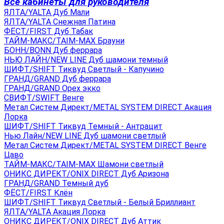
Все кабинеты для руководителя
ЯЛТА/YALTA Дуб Мали
ЯЛТА/YALTA Снежная Патина
ФЁСТ/FIRST Дуб Табак
ТАЙМ-МАКС/TAIM-MAX Брауни
БОНН/BONN Дуб феррара
НЬЮ ЛАЙН/NEW LINE Дуб шамони темный
ШИФТ/SHIFT Тиквуд Светлый - Капучино
ГРАНД/GRAND Дуб феррара
ГРАНД/GRAND Орех экко
СВИФТ/SWIFT Венге
Метал Систем Директ/METAL SYSTEM DIRECT Акация
Лорка
ШИФТ/SHIFT Тиквуд Темный - Антрацит
Нью Лайн/NEW LINE Дуб шамони светлый
Метал Систем Директ/METAL SYSTEM DIRECT Венге
Цаво
ТАЙМ-МАКС/TAIM-MAX Шамони светлый
ОНИКС ДИРЕКТ/ONIX DIRECT Дуб Аризона
ГРАНД/GRAND Темный дуб
ФЁСТ/FIRST Клён
ШИФТ/SHIFT Тиквуд Светлый - Белый Бриллиант
ЯЛТА/YALTA Акация Лорка
ОНИКС ДИРЕКТ/ONIX DIRECT Дуб Аттик