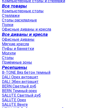
Компьютерные столы и стеллажи
Все товары
Компьютерные столы
Стеллажи
Столы раскладные
Полки
Офисные диваны и кресла
Все диваны и кресла
Офисные диваны
Мягкие кресла
Пуфы и банкетки
Модули
Столы
Приёмные зоны
Ресепшены
B-TONE Вяз бетон темный
DALI Орех антрацит
DALI Эбен антрацит
BERN Светлый дуб
BERN Темный орех
SALUTE Светлый дуб
SALUTE Орех
SALUTE Венге