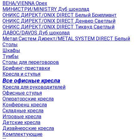
ВЕНА/VIENNA Орех
МИНИСТРИ/MINISTRY Дуб шоколад
ОНИКС ДИРЕКТ/ONIX DIRECT Белый Бриллиант
ОНИКС ДИРЕКТ/ONIX DIRECT Денвер Светлый
ОНИКС ДИРЕКТ/ONIX DIRECT Тиквуд Светлый
ДАВОС/DAVOS Дуб шоколад
Метал Систем Директ/METAL SYSTEM DIRECT Белый
Столы
Шкафы
Тумбы
Столы для переговоров
Брифинг-приставки
Кресла и стулья
Все офисные кресла
Кресла для руководителей
Офисные стулья
Операторские кресла
Конференц кресла
Складные кресла
Игровые кресла
Детские кресла
Дизайнерские кресла
Комплектующие