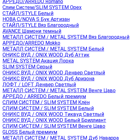
АРРЕДО/ARREDO Romano
Слим Систем/SLIM SYSTEM Орех
СТАЙЛ/STYLE Белый
НОВА С/NOVA S Бук Артизан
СТАЙЛ/STYLE Вяз Благородный
AVANCE Шамони темный
МЕТАЛЛ СИСТЕМ / METAL SYSTEM Вяз Благородный
АРРЕДО/ARREDO Mokko
МЕТАЛЛ СИСТЕМ / METAL SYSTEM Белый
ОНИКС ВУД / ONIX WOOD Дуб Аттик
METAL SYSTEM Акация Лорка
SLIM SYSTEM Серый
ОНИКС ВУД / ONIX WOOD Денвер Светлый
ОНИКС ВУД / ONIX WOOD Дуб Аризона
ЛОФТ / LOFT Денвер Светлый
МЕТАЛЛ СИСТЕМ / METAL SYSTEM Венге Цаво
АРРЕДО / ARREDO Белый премиум
СЛИМ СИСТЕМ / SLIM SYSTEM Клён
СЛИМ СИСТЕМ / SLIM SYSTEM Белый
ОНИКС ВУД / ONIX WOOD Тиквуд Светлый
ОНИКС ВУД / ONIX WOOD Белый Бриллиант
СЛИМ СИСТЕМ / SLIM SYSTEM Венге Цаво
GLOSS Белый премиум
МЕТАЛЛ СИСТЕМ / METAL SYSTEM Дуб Наварра