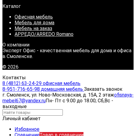
Каталог
Офисная мебель
Мебель для дома
Мебель на заказ
АРРЕДО/ARREDO Romano
О компании
Эксперт Офис - качественная мебель для дома и офиса
в Смоленске.
© 2026
Контакты
8 (4812) 63-24-29 офисная мебель
8-951-716-65-98 домашняя мебель
Заказать звонок
г. Смоленск, ул. Ново-Московская, д. 15А, 2 этаж
ofisnaya-
mebel67@yandex.ru
Пн- Пт с 9.00 до 18.00; Сб,Вс -
выходные
Личный кабинет
Избранное
Сравнение
Товар в сравнении