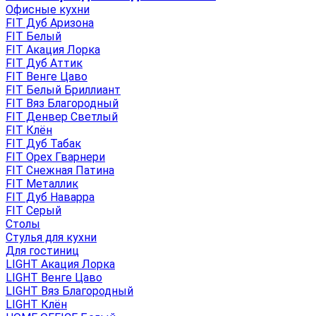
Офисные кухни
FIT Дуб Аризона
FIT Белый
FIT Акация Лорка
FIT Дуб Аттик
FIT Венге Цаво
FIT Белый Бриллиант
FIT Вяз Благородный
FIT Денвер Светлый
FIT Клён
FIT Дуб Табак
FIT Орех Гварнери
FIT Снежная Патина
FIT Металлик
FIT Дуб Наварра
FIT Серый
Столы
Стулья для кухни
Для гостиниц
LIGHT Акация Лорка
LIGHT Венге Цаво
LIGHT Вяз Благородный
LIGHT Клён