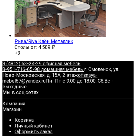
Рива/Riva Клён Металлик
Столы от:
4 589
₽
+3
8 (4812) 63-24-29 офисная мебель
8-951-716-65-98 домашняя мебель
г. Смоленск, ул.
Ново-Московская, д. 15А, 2 этаж
ofisnaya-
mebel67@yandex.ru
Пн- Пт с 9.00 до 18.00; Сб,Вс -
выходные
Мы в соц.сетях
Компания
Магазин
Корзина
Личный кабинет
Оформить заказ