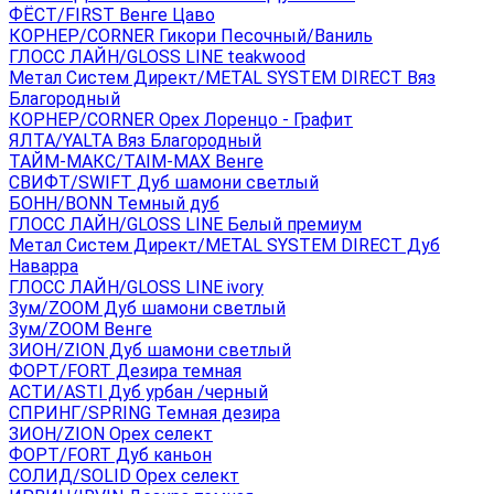
ФЁСТ/FIRST Венге Цаво
КОРНЕР/CORNER Гикори Песочный/Ваниль
ГЛОСС ЛАЙН/GLOSS LINE teakwood
Метал Систем Директ/METAL SYSTEM DIRECT Вяз
Благородный
КОРНЕР/CORNER Орех Лоренцо - Графит
ЯЛТА/YALTA Вяз Благородный
ТАЙМ-МАКС/TAIM-MAX Венге
СВИФТ/SWIFT Дуб шамони светлый
БОНН/BONN Темный дуб
ГЛОСС ЛАЙН/GLOSS LINE Белый премиум
Метал Систем Директ/METAL SYSTEM DIRECT Дуб
Наварра
ГЛОСС ЛАЙН/GLOSS LINE ivory
Зум/ZOOM Дуб шамони светлый
Зум/ZOOM Венге
ЗИОН/ZION Дуб шамони светлый
ФОРТ/FORT Дезира темная
АСТИ/ASTI Дуб урбан /черный
СПРИНГ/SPRING Темная дезира
ЗИОН/ZION Орех селект
ФОРТ/FORT Дуб каньон
СОЛИД/SOLID Орех селект