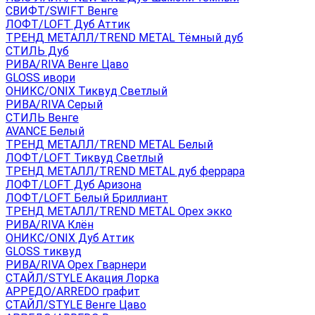
СВИФТ/SWIFT Венге
ЛОФТ/LOFT Дуб Аттик
ТРЕНД МЕТАЛЛ/TREND METAL Тёмный дуб
СТИЛЬ Дуб
РИВА/RIVA Венге Цаво
GLOSS ивори
ОНИКС/ONIX Тиквуд Светлый
РИВА/RIVA Серый
СТИЛЬ Венге
AVANСE Белый
ТРЕНД МЕТАЛЛ/TREND METAL Белый
ЛОФТ/LOFT Тиквуд Светлый
ТРЕНД МЕТАЛЛ/TREND METAL дуб феррара
ЛОФТ/LOFT Дуб Аризона
ЛОФТ/LOFT Белый Бриллиант
ТРЕНД МЕТАЛЛ/TREND METAL Орех экко
РИВА/RIVA Клён
ОНИКС/ONIX Дуб Аттик
GLOSS тиквуд
РИВА/RIVA Орех Гварнери
СТАЙЛ/STYLE Акация Лорка
АРРЕДО/ARREDO графит
СТАЙЛ/STYLE Венге Цаво