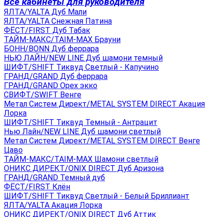
Все кабинеты для руководителя
ЯЛТА/YALTA Дуб Мали
ЯЛТА/YALTA Снежная Патина
ФЁСТ/FIRST Дуб Табак
ТАЙМ-МАКС/TAIM-MAX Брауни
БОНН/BONN Дуб феррара
НЬЮ ЛАЙН/NEW LINE Дуб шамони темный
ШИФТ/SHIFT Тиквуд Светлый - Капучино
ГРАНД/GRAND Дуб феррара
ГРАНД/GRAND Орех экко
СВИФТ/SWIFT Венге
Метал Систем Директ/METAL SYSTEM DIRECT Акация
Лорка
ШИФТ/SHIFT Тиквуд Темный - Антрацит
Нью Лайн/NEW LINE Дуб шамони светлый
Метал Систем Директ/METAL SYSTEM DIRECT Венге
Цаво
ТАЙМ-МАКС/TAIM-MAX Шамони светлый
ОНИКС ДИРЕКТ/ONIX DIRECT Дуб Аризона
ГРАНД/GRAND Темный дуб
ФЁСТ/FIRST Клён
ШИФТ/SHIFT Тиквуд Светлый - Белый Бриллиант
ЯЛТА/YALTA Акация Лорка
ОНИКС ДИРЕКТ/ONIX DIRECT Дуб Аттик