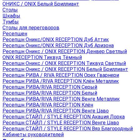
ОНИКС / ONIX Белый Бриллиант
Столы
Шкафы
Тумбы
Столы для переговоров
Ресепшен
Ресепшн Оникс/ONIX RECEPTION Дуб Аттик
Ресепшн Оникс/ONIX RECEPTION Дуб Аризона
Ресепшн Оникс / ONIX RECEPTION Денвер Светлый
ONIX RECEPTION Тиквуд Тёмный
Ресепшн Оникс / ONIX RECEPTION Тиквуд Светлый
Ресепшн Оникс / ONIX RECEPTION Белый Бриллиант
Ресепшн РИВА / RIVA RECEPTION Орех Гварнери
Ресепшн РИВА /RIVA RECEPTION Клён Металлик
Ресепшн РИВА/RIVA RECEPTION Серый
Ресепшн РИВА/RIVA RECEPTION Белый
Ресепшн РИВА/RIVA RECEPTION Венге Металлик
Ресепшн РИВА/RIVA RECEPTION Клён
Ресепшн РИВА/RIVA RECEPTION Венге Цаво
Ресепшн СТАЙЛ / STYLE RECEPTION Акация Лорка
Ресепшн СТАЙЛ / STYLE RECEPTION Венге Цаво
Ресепшн СТАЙЛ / STYLE RECEPTION Вяз Благородный
Кабинеты руководителей