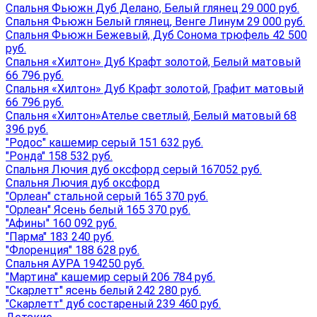
Спальня Фьюжн Дуб Делано, Белый глянец 29 000 руб.
Спальня Фьюжн Белый глянец, Венге Линум 29 000 руб.
Спальня Фьюжн Бежевый, Дуб Сонома трюфель 42 500
руб.
Спальня «Хилтон» Дуб Крафт золотой, Белый матовый
66 796 руб.
Спальня «Хилтон» Дуб Крафт золотой, Графит матовый
66 796 руб.
Спальня «Хилтон»Ателье светлый, Белый матовый 68
396 руб.
"Родос" кашемир серый 151 632 руб.
"Ронда" 158 532 руб.
Спальня Лючия дуб оксфорд серый 167052 руб.
Спальня Лючия дуб оксфорд
"Орлеан" стальной серый 165 370 руб.
"Орлеан" Ясень белый 165 370 руб.
"Афины" 160 092 руб.
"Парма" 183 240 руб.
"Флоренция" 188 628 руб.
Спальня АУРА 194250 руб.
"Мартина" кашемир серый 206 784 руб.
"Скарлетт" ясень белый 242 280 руб.
"Скарлетт" дуб состареный 239 460 руб.