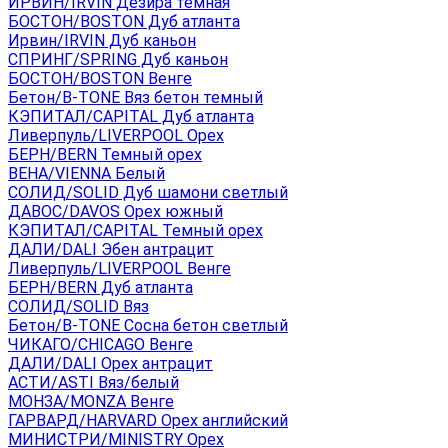
ИРВИН/IRVIN Дезира темная
БОСТОН/BOSTON Дуб атланта
Ирвин/IRVIN Дуб каньон
СПРИНГ/SPRING Дуб каньон
БОСТОН/BOSTON Венге
Бетон/B-TONE Вяз бетон темный
КЭПИТАЛ/CAPITAL Дуб атланта
Ливерпуль/LIVERPOOL Орех
БЕРН/BERN Темный орех
ВЕНА/VIENNA Белый
СОЛИД/SOLID Дуб шамони светлый
ДАВОС/DAVOS Орех южный
КЭПИТАЛ/CAPITAL Темный орех
ДАЛИ/DALI Эбен антрацит
Ливерпуль/LIVERPOOL Венге
БЕРН/BERN Дуб атланта
СОЛИД/SOLID Вяз
Бетон/B-TONE Сосна бетон светлый
ЧИКАГО/CHICAGO Венге
ДАЛИ/DALI Орех антрацит
АСТИ/ASTI Вяз/белый
МОНЗА/MONZA Венге
ГАРВАРД/HARVARD Орех английский
МИНИСТРИ/MINISTRY Орех