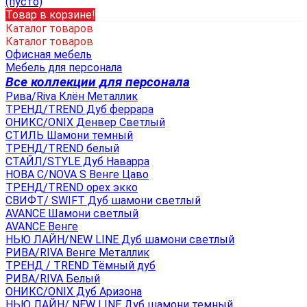
(пусто)
Товар в корзине!
Каталог товаров
Каталог товаров
Офисная мебель
Мебель для персонала
Все коллекции для персонала
Рива/Riva Клён Металлик
ТРЕНД/TREND Дуб феррара
ОНИКС/ONIX Денвер Светлый
СТИЛЬ Шамони темный
ТРЕНД/TREND белый
СТАЙЛ/STYLE Дуб Наварра
НОВА С/NOVA S Венге Цаво
ТРЕНД/TREND орех экко
СВИФТ/ SWIFT Дуб шамони светлый
AVANCE Шамони светлый
AVANCE Венге
НЬЮ ЛАЙН/NEW LINE Дуб шамони светлый
РИВА/RIVA Венге Металлик
TРЕНД / TREND Тёмный дуб
РИВА/RIVA Белый
ОНИКС/ONIX Дуб Аризона
НЬЮ ЛАЙН/ NEW LINE Дуб шамони темный